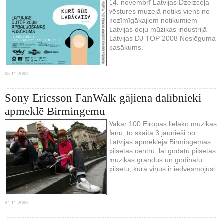
14. novembrī Latvijas Dzelzceļa
vēstures muzejā notiks viens no
nozīmīgākajiem notikumiem
Latvijas deju mūzikas industrijā –
Latvijas DJ TOP 2008 Noslēguma
pasākums.
05.11.2008.
Sony Ericsson FanWalk gājiena dalībnieki
apmeklē Birmingemu
Vakar 100 Eiropas lielāko mūzikas
fanu, to skaitā 3 jaunieši no
Latvijas apmeklēja Birmingemas
pilsētas centru, lai godātu pilsētas
mūzikas grandus un godinātu
pilsētu, kura viņus ir iedvesmojusi.
04.11.2008.