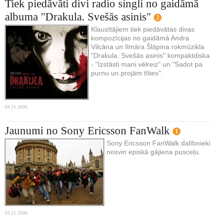
Tiek piedāvāti divi radio singli no gaidāmā
albuma "Drakula. Svešās asinis"
2
Klausītājiem tiek piedāvātas divas
kompozīcijas no gaidāmā Andra
Vilcāna un Ilmāra Šlāpina rokmūzikla
"Drakula. Svešās asinis" kompaktdiska
- "Izstāsti mani vēlreiz" un "Sadot pa
purnu un projām tīties".
04.11.2008.
Jaunumi no Sony Ericsson FanWalk
1
Sony Ericsson FanWalk dalībnieki
nosvin episkā gājiena pusceļu.
03.11.2008.