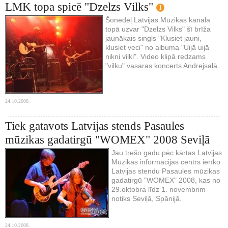
LMK topa spicē "Dzelzs Vilks"
1
Šonedēļ Latvijas Mūzikas kanāla
topā uzvar "Dzelzs Vilks" šī brīža
jaunākais singls "Klusiet jauni,
klusiet veci" no albuma "Uijā uijā
nikni vilki". Video klipā redzams
"vilku" vasaras koncerts Andrejsalā.
24.10.2008.
Tiek gatavots Latvijas stends Pasaules
mūzikas gadatirgū "WOMEX" 2008 Seviļā
Jau trešo gadu pēc kārtas Latvijas
Mūzikas informācijas centrs ierīko
Latvijas stendu Pasaules mūzikas
gadatirgū "WOMEX" 2008, kas no
29.oktobra līdz 1. novembrim
notiks Seviļā, Spānijā.
24.10.2008.