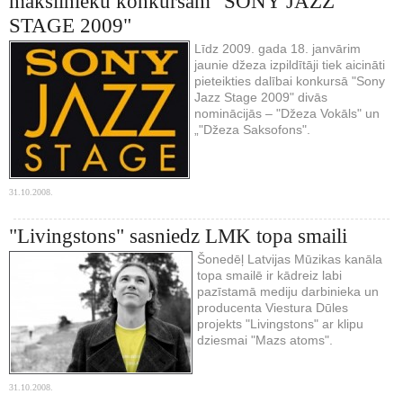
mākslinieku konkursam "SONY JAZZ
STAGE 2009"
Līdz 2009. gada 18. janvārim
jaunie džeza izpildītāji tiek aicināti
pieteikties dalībai konkursā "Sony
Jazz Stage 2009" divās
nominācijās – "Džeza Vokāls" un
„"Džeza Saksofons".
31.10.2008.
"Livingstons" sasniedz LMK topa smaili
Šonedēļ Latvijas Mūzikas kanāla
topa smailē ir kādreiz labi
pazīstamā mediju darbinieka un
producenta Viestura Dūles
projekts "Livingstons" ar klipu
dziesmai "Mazs atoms".
31.10.2008.