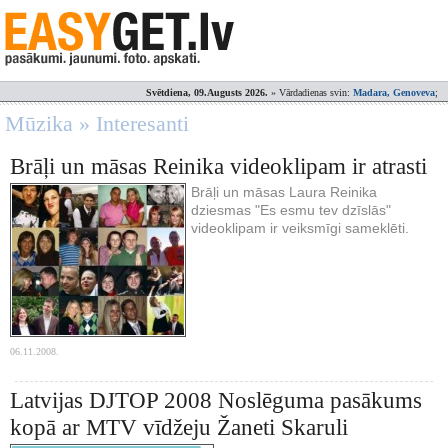
Svētdiena, 09.Augusts 2026.
» Vārdadienas svin:
Madara, Genoveva
;
Mūzika » Interesanti
Brāļi un māsas Reinika videoklipam ir atrasti
Brāļi un māsas Laura Reinika
dziesmas "Es esmu tev dzīslās"
videoklipam ir veiksmīgi sameklēti.
06.11.2008.
Latvijas DJTOP 2008 Noslēguma pasākums
kopā ar MTV vīdžeju Žaneti Skaruli