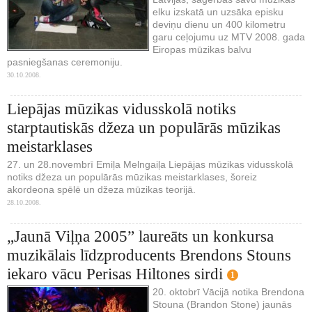
elku izskatā un uzsāka episku
deviņu dienu un 400 kilometru
garu ceļojumu uz MTV 2008. gada
Eiropas mūzikas balvu
pasniegšanas ceremoniju.
30.10.2008.
Liepājas mūzikas vidusskolā notiks
starptautiskās džeza un populārās mūzikas
meistarklases
27. un 28.novembrī Emiļa Melngaiļa Liepājas mūzikas vidusskolā
notiks džeza un populārās mūzikas meistarklases, šoreiz
akordeona spēlē un džeza mūzikas teorijā.
28.10.2008.
„Jaunā Viļņa 2005” laureāts un konkursa
muzikālais līdzproducents Brendons Stouns
iekaro vācu Perisas Hiltones sirdi
1
20. oktobrī Vācijā notika Brendona
Stouna (Brandon Stone) jaunās