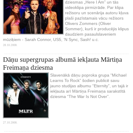
dziesmas „Here I Am” un tās
videoklipa pirmizrāde. Par klipa
režisoru un scenārija autoru kļuva
plaši pazīstamais vācu režisors
Olivers Zommers (Oliver
Sommer), kurš ir producējis klipus
daudziem pasaulslaveniem
mūziķiem - Sarah Connor, US5, ‘N Sync, Sash! u.c.
28.10.2008.
Dāņu supergrupas albumā iekļauta Mārtiņa
Freimaņa dziesma
Slavenākā dāņu poproka grupa “Michael
Learns To Rock” šodien publicē savu
jauno studijas albumu “Eternity”, un tajā ir
iekļauta arī Mārtiņa Freimaņa sarakstītā
dziesma “The War Is Not Over”.
27.10.2008.