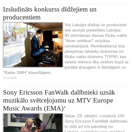
Izsludināts konkurss dīdžejiem un
producentiem
Visi Latvijas dīdžeji un producenti
tiek aicināti piedalīties Latvijas
90.dzimšanas dienas Klubu nakts
"Atver svētkus!" mūzikas
remiksēšanā. Remiksēšanai būs
pieejamas latviešu dziesmas no
Klubu nakts dziesmu TOP90, kas
veselu mēnesi tika veidots kopā ar
portāla draugiem.lv lietotājiem un
"Radio SWH" klausītājiem.
30.10.2008.
Sony Ericsson FanWalk dalībnieki uzsāk
muzikālo svētceļojumu uz MTV Europe
Music Awards (EMA)‘
Vakar, 29. oktobrī, Londonā 100
Sony Ericsson FanWalk dalībnieki,
to vidū arī trīs pārstāvji no
Latvijas, saģērbās savu mūzikas