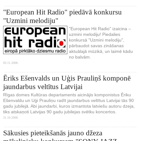
"European Hit Radio" piedāvā konkursu
"Uzmini melodiju"
"European Hit Radio" izaicina –
uzmini melodiju! Piedalies
konkursā "Uzmini melodiju",
pārbaudot savas zināšanas
aktuālajā mūzikā, un laimē kādu
no balvām.
03.11.2008.
Ēriks Ešenvalds un Uģis Prauliņš komponē
jaundarbus veltītus Latvijai
Rīgas domes Kultūras departaments aicinājis komponistus Ēriku
Ešenvaldu un Uģi Prauliņu radīt jaundarbus veltītus Latvijai tās 90
gadu jubilejā. Abi jaundarbi, kuros izmantota latviešu autoru dzeja,
tiks atskaņoti Latvijas 90 gadu jubilejas svētku koncertos.
31.10.2008.
Sākusies pieteikšanās jauno džeza