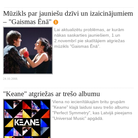
Mūzikls par jauniešu dzīvi un izaicinājumiem
– "Gaismas Ēnā"
1
Lai aktualizētu problēmas, ar kurām
nākas saskarties jauniešiem, 1.un
2.novembrī pie skatītājiem atgriežas
mūzikls "Gaismas Ēnā".
24.10.2008.
"Keane" atgriežas ar trešo albumu
Viena no iecienītākajām britu grupām
"Keane" klajā laidusi savu trešo albumu
"Perfect Symmetry", kas Latvijā pieejams
"Universal Music" apgādā.