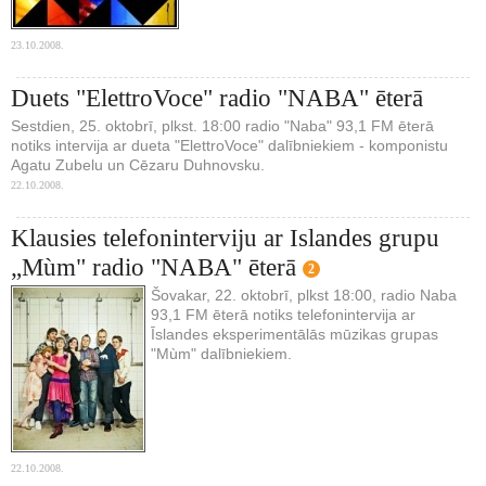
23.10.2008.
Duets "ElettroVoce" radio "NABA" ēterā
Sestdien, 25. oktobrī, plkst. 18:00 radio "Naba" 93,1 FM ēterā
notiks intervija ar dueta "ElettroVoce" dalībniekiem - komponistu
Agatu Zubelu un Cēzaru Duhnovsku.
22.10.2008.
Klausies telefoninterviju ar Islandes grupu
„Mùm" radio "NABA" ēterā
2
Šovakar, 22. oktobrī, plkst 18:00, radio Naba
93,1 FM ēterā notiks telefonintervija ar
Īslandes eksperimentālās mūzikas grupas
"Mùm" dalībniekiem.
22.10.2008.