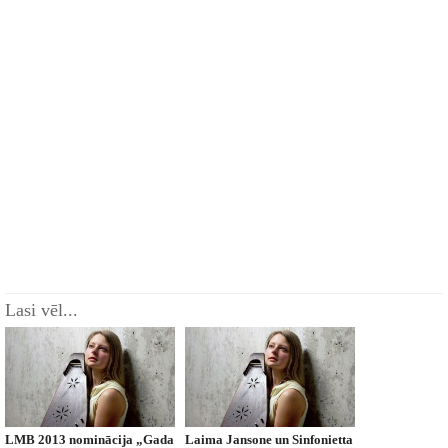
Lasi vēl...
LMB 2013 nominācija „Gada
Laima Jansone un Sinfonietta