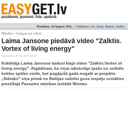
Pirmdiena, 10.Augusts 2026.
» Vārdadienas svin:
Inuta, Brencis, Audris
;
Mūzika » Grupas un solisti
Laima Jansone piedāvā video "Zalktis.
Vortex of living energy"
EasyGet.lv,
21.03.2012. 09:33
Koklētāja Laima Jansone laidusi klajā video "Zalktis.Vortex of
living energy". Atgādinam, ka viņai raksturīgs īpašs un unikāls
kokles spēles veids, bet pagājušā gada nogalē ar projektu
„Sidrabs" viņa pirmā no Baltijas valstīm guva iespēju uzstāties
prestižajā Pasaules mūzikas izstādē Womex.