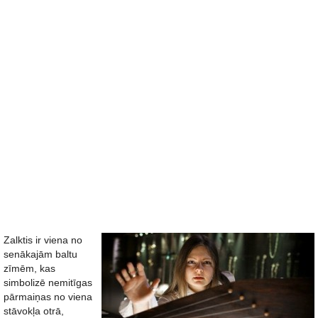
Zalktis ir viena no
senākajām baltu
zīmēm, kas
simbolizē nemitīgas
pārmaiņas no viena
stāvokļa otrā,