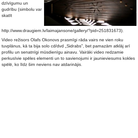
dzīvīgumu un
gudrību (simbolu var
skatīt
http://www.draugiem.lv/laimajansone/gallery/?pid=251831673).
Video režisors Olafs Okonovs prasmīgi rāda vairs ne vien roku
tuvplānus, kā ta bija solo cd/dvd „Sidrabs", bet pamazām atklāj arī
profilu un senatnīgi mūsdienīgu ainavu. Vairāki video redzamie
perkusīvie spēles elementi un to savienojumi ir jaunieviesums kokles
spēlē, ko līdz šim neviens nav atdarinājis.