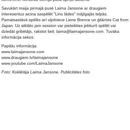
Savukārt maija pirmajā pusē Laima Jansone ar draugiem
interesentus aicina saspēlēt "Linu lādes" mājīgajās telpās.
Pamatsastāvā spēlēs arī vijolniece Liene Brence un ģitārists Cat from
Japan. Uz atklāto jam session var pieteikties jebkurš spēlēt vai
dziedāt gribētājs, rakstot šeit: laima@laimajansone.com. Tuvāka
informācija sekos.
Papildu informācija:
www.laimajansone.com
www.draugiem.lv/laimajansone
www.youtube.com/LaimaJansone
Foto: Koklētāja Laima Jansone. Publicitātes foto