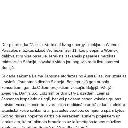
Der piebilst, ka "Zalktis. Vortex of living energy" ir iekļauts Womex
Pasaules mūzikas izlasē Womeximizer 11, kas pieejama Womex
dalībvalstīm visā pasaulē. Ieraksts izskanējis pasaules mūzikas
raidstacijās Spānijā, savukārt video jau paguvis radīt lietu interesi
Somijā.
Šī gada sākumā Laima Jansone atgriezās no Austrālijas, kur uzstājās
Latviešu Jaunatnes dienās Sidnejā. Bet iepriekš gan ar solo
koncertiem, gan dažādiem projektiem viesojās Beļģijā, Vācijā,
Zviedrijā, Dānijā u.c. Līdz šim brīdim LTV-1 dzirdami Laimas
Jansones iespēlētie džingli, bet vēl pavisam nesen vokālās grupas
Latvian Voices koncertu ievaros tika nodibināts unikāls duets: elektro-
akustiskā kokle salikumā ar pasaules beatbox čempionu spāni Lytos.
Šobrīd risinās nopietns darbs pie vairākiem jauniem projektiem un
ierakstiem, kā arī plānots brauciens uz laikmetīgās tautas mūzikas
konferenci Nordtrad Somijā pašā aprīļa sākumā.