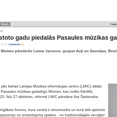
Cetur
nti
astoto gadu piedalās Pasaules mūzikas 
 09:20
|
komentāri
(1)
 Womex pārstāvēs Laima Jansone, grupas Auļi un Saucējas, Birut
i pēc kārtas Latvijas Mūzikas informācijas centrs (LMIC) atklās
u Pasaules mūzikas gadatirgū Womex, kas notiks Kārdifā,
o 23. līdz 27.oktobrim, informē LMIC pārstāve Ilze Šarkovska-
īgākais forums, kura centrā ir etnomūzika un kurā tiek aptverts
 izpausmju un izmantojuma spektrs - no tradicionālajām versijām