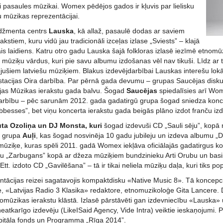
ai pasaules mūzikai. Womex pēdējos gados ir kļuvis par lielisku
 mūzikas reprezentācijai.
džmenta centrs
Lauska
, kā allaž, pasaulē dodas ar saviem
kstiem, kuru vidū jau tradicionāli izceļas izlase „Sviests” – klajā
ais laidiens. Katru otro gadu Lauska šajā folkloras izlasē iezīmē etnomūz
mūziķu vārdus, kuri pie savu albumu izdošanas vēl nav tikuši. Līdz ar to
ušiem latviešu mūziķiem. Blakus izdevējdarbībai Lauskas interešu lokā
 stacijas Oira darbība. Par pērnā gada devumu – grupas Saucējas disku 
jas Mūzikas ierakstu gada balvu. Šogad
Saucējas
spiedalīsies arī Wom
darbību – pēc sarunām 2012. gada gadatirgū grupa šogad sniedza koncer
bbesses”, bet viņu koncerta ierakstu gada beigās plāno izdot franču iz
uta Ozoliņa un DJ Monsta, kuri
šogad izdevuši CD „Sauli sēju”, kopā 
u grupa
Auļi
, kas šogad nosvinēja 10 gadu jubileju un izdeva albumu „D
 mūziķe, kuras spēli 2011. gadā Womex iekļāva oficiālajās gadatirgus
isku „Zarbugans” kopā ar džeza mūziķiem bundzinieku Arti Orubu un basi
tt. izdoto CD „Gavilēšana” – tā ir tikai neliela mūziķu daļa, kuri tiks p
tācijas reizei sagatavojis kompaktdisku «Native Music 8». Tā koncepcij
e, «Latvijas Radio 3 Klasika» redaktore, etnomuzikoloģe Gita Lancere.
tnomūzikas ierakstu klāstā. Izlasē pārstāvēti gan izdevniecību «Lauska
neatkarīgo izdevēju (LikeISaid Agency, Vide Intra) veiktie ieskaņojumi. Pro
apitāla fonds un Programma „Rīga 2014”.