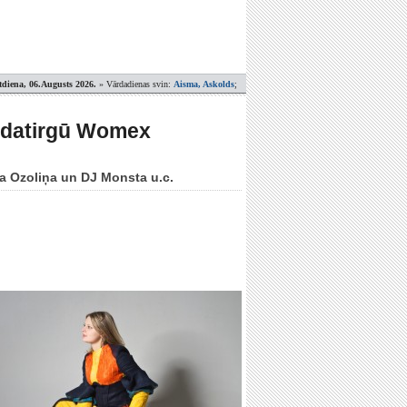
tdiena, 06.Augusts 2026.
» Vārdadienas svin:
Aisma, Askolds
;
gadatirgū Womex
a Ozoliņa un DJ Monsta u.c.