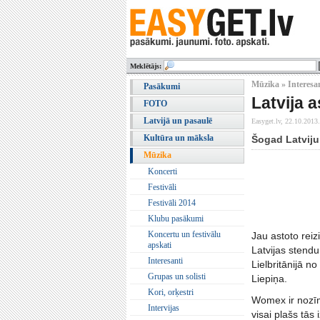
Meklētājs:
Mūzika » Interesa
Pasākumi
Latvija 
FOTO
Latvijā un pasaulē
Easyget.lv,
22.10.2013.
Kultūra un māksla
Šogad Latviju
Mūzika
Koncerti
Festivāli
Festivāli 2014
Klubu pasākumi
Koncertu un festivālu
Jau astoto reiz
apskati
Latvijas stend
Interesanti
Lielbritānijā n
Grupas un solisti
Liepiņa.
Kori, orķestri
Womex ir nozīm
Intervijas
visai plašs tās