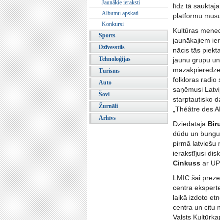
Jaunākie ieraksti
līdz tā sauktaj
Albumu apskati
platformu mūsu
Konkursi
Kultūras mene
Sports
jaunākajiem iera
Dzīvesstils
nācis tās piekt
Tehnoloģijas
jaunu grupu un 
mazākpieredzēj
Tūrisms
folkloras radio
Auto
saņēmusi Latvi
Šovi
starptautisko 
Žurnāli
„Théâtre des A
Arhīvs
Dziedātāja
Bir
dūdu un bung
pirmā latviešu
ierakstījusi d
Cinkuss
ar UPE
LMIC šai prezen
centra ekspert
laikā izdoto e
centra un citu 
Valsts Kultūrk