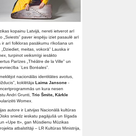
ikas kopainu Latvijā, nereti ietverot arī
 „Sviests” paver iespēju iziet pasaulē arī
 ir arī folkloras pasākumu rīkošana un
„Dziediet, meitas, vokorā” Lauska ir
ex, turpinot veiksmīgi iesākto
tus Parīzes „Théâtre de la Ville” un
devniecība ´Les Boréales”.
meklējot nacionālās identitātes avotus,
ižducis”, koklētāja
Laima Jansone
-
 koncertprogrammās un kura nesen
stu Andri Grunti,
Trio Šmite, Kārkle
opularizēti Womex.
as autore ir Latvijas Nacionālā kultūras
 Disks sniedz ieskatu pagājušā un šīgada
» un «Upe tt», gan Mūsdienu Mūzikas
jekta atbalstītāji – LR Kultūras Ministrija,