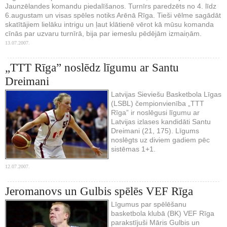
Jaunzēlandes komandu piedalīšanos. Turnīrs paredzēts no 4. līdz
6.augustam un visas spēles notiks Arēnā Rīga. Tieši vēlme sagādāt
skatītājiem lielāku intrigu un ļaut klātienē vērot kā mūsu komanda
cīnās par uzvaru turnīrā, bija par iemeslu pēdējām izmaiņām.
13.07.2007.
„TTT Rīga” noslēdz līgumu ar Santu
Dreimani
Latvijas Sieviešu Basketbola Līgas
(LSBL) čempionvienība „TTT
Rīga” ir noslēgusi līgumu ar
Latvijas izlases kandidāti Santu
Dreimani (21, 175). Līgums
noslēgts uz diviem gadiem pēc
sistēmas 1+1.
12.07.2007.
Jeromanovs un Gulbis spēlēs VEF Rīga
Līgumus par spēlēšanu
basketbola klubā (BK) VEF Rīga
parakstījuši Māris Gulbis un