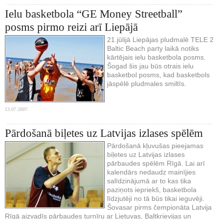
Ielu basketbola “GE Money Streetball”
posms pirmo reizi arī Liepājā
21.jūlijā Liepājas pludmalē TELE 2
Baltic Beach party laikā notiks
kārtējais ielu basketbola posms.
Šogad šis jau būs otrais ielu
basketbol posms, kad basketbols
jāspēlē pludmales smiltīs.
13.07.2007.
Pārdošanā biļetes uz Latvijas izlases spēlēm
Pārdošanā kļuvušas pieejamas
biļetes uz Latvijas izlases
pārbaudes spēlēm Rīgā. Lai arī
kalendārs nedaudz mainījies
salīdzinājumā ar to kas tika
paziņots iepriekš, basketbola
līdzjutēji no tā būs tikai ieguvēji.
Šovasar pirms čempionāta Latvija
Rīgā aizvadīs pārbaudes turnīru ar Lietuvas, Baltkrievijas un