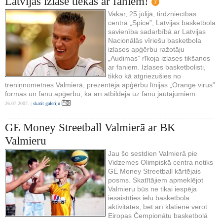
Latvijas izlase tiekas ar faniem!
7
Vakar, 25.jūlijā, tirdzniecības
centrā „Spice”, Latvijas basketbola
savienība sadarbībā ar Latvijas
Nacionālās vīriešu basketbola
izlases apģērbu ražotāju
„Audimas” rīkoja izlases tikšanos
ar faniem. Izlases basketbolisti,
tikko kā atgriezušies no
treniņnometnes Valmierā, prezentēja apģērbu līnijas „Orange virus”
formas un fanu apģērbu, kā arī atbildēja uz fanu jautājumiem.
26.07.2007. |
skatīt galeriju
GE Money Streetball Valmierā ar BK
Valmieru
Jau šo sestdien Valmierā pie
Vidzemes Olimpiskā centra notiks
GE Money Streetball kārtējais
posms. Skatītājiem apmeklējot
Valmieru būs ne tikai iespēja
iesaistīties ielu basketbola
aktivitātēs, bet arī klātienē vērot
Eiropas Čempionātu basketbolā