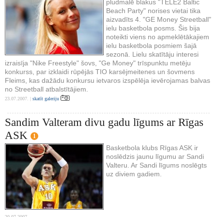
pludmalē blakus "TELE2 Baltic
Beach Party" norises vietai tika
aizvadīts 4. "GE Money Streetball"
ielu basketbola posms. Šis bija
noteikti viens no apmeklētākajiem
ielu basketbola posmiem šajā
sezonā. Lielu skatītāju interesi
izraisīja "Nike Freestyle" šovs, "Ge Money" trīspunktu metēju
konkurss, par izklaidi rūpējās TIO karsējmeitenes un šovmens
Fleims, kas dažādu konkursu ietvaros izspēlēja ievērojamas balvas
no Streetball atbalstītājiem.
23.07.2007. |
skatīt galeriju
Sandim Valteram divu gadu līgums ar Rīgas
ASK
1
Basketbola klubs Rīgas ASK ir
noslēdzis jaunu līgumu ar Sandi
Valteru. Ar Sandi līgums noslēgts
uz diviem gadiem.
20.07.2007.