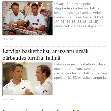
Uzvaru arī otrajā spēlē
starptautiskajā turnīrā Tallinā
svētdien izcīnīja Latvijas vīriešu
basketbola izlase, kas ar 80:69
(20:21, 19:15, 23:18, 18:15)
pieveica Ukrainas valstsvienību.
29.07.2007.
Latvijas basketbolisti ar uzvaru uzsāk
pārbaudes turnīru Tallinā
Latvijas vīriešu basketbola izlase
sestdien ar uzvaru uzsāka
pārbaudes turnīru Tallinā, pirmajā
spēlē ar 61:53 pieveicot Ungāriju.
28.07.2007.