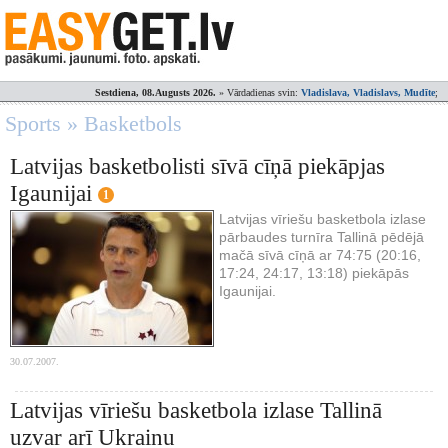
Sestdiena, 08.Augusts 2026.
» Vārdadienas svin:
Vladislava, Vladislavs, Mudīte
;
Sports » Basketbols
Latvijas basketbolisti sīvā cīņā piekāpjas
Igaunijai
1
Latvijas vīriešu basketbola izlase
pārbaudes turnīra Tallinā pēdējā
mačā sīvā cīņā ar 74:75 (20:16,
17:24, 24:17, 13:18) piekāpās
Igaunijai.
30.07.2007.
Latvijas vīriešu basketbola izlase Tallinā
uzvar arī Ukrainu