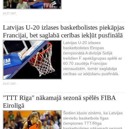
19.07.2007.
Latvijas U-20 izlases basketbolistes piekāpjas
Francijai, bet saglabā cerības iekļūt pusfinālā
Latvijas U-20 izlases
basketbolistes Eiropas
čempionātā A divīzijā Sofijā
trešdien F apakšgrupas spēlē ar
60:70 zaudēja Francijas
vienaudzēm, tomēr saglabāja
cerības uz iekļūšanu pusfinālā.
19.07.2007.
"TTT Rīga" nākamajā sezonā spēlēs FIBA
Eirolīgā
Šodien kļuvis zināms, ka Latvijas
sieviešu basketbola līgas
čempiones TTT/Rīga
basketbolistes nākamajā sezonā