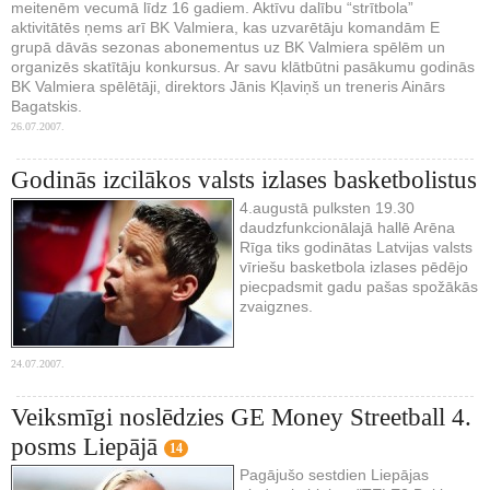
meitenēm vecumā līdz 16 gadiem. Aktīvu dalību “strītbola”
aktivitātēs ņems arī BK Valmiera, kas uzvarētāju komandām E
grupā dāvās sezonas abonementus uz BK Valmiera spēlēm un
organizēs skatītāju konkursus. Ar savu klātbūtni pasākumu godinās
BK Valmiera spēlētāji, direktors Jānis Kļaviņš un treneris Ainārs
Bagatskis.
26.07.2007.
Godinās izcilākos valsts izlases basketbolistus
4.augustā pulksten 19.30
daudzfunkcionālajā hallē Arēna
Rīga tiks godinātas Latvijas valsts
vīriešu basketbola izlases pēdējo
piecpadsmit gadu pašas spožākās
zvaigznes.
24.07.2007.
Veiksmīgi noslēdzies GE Money Streetball 4.
posms Liepājā
14
Pagājušo sestdien Liepājas