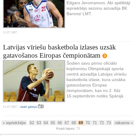
Edgars Jeromanovs. Abi spēlētāji
iepriekšējo sezonu aizvadīja BK
Barons/ LMT.
12.07.2007.
Latvijas vīriešu basketbola izlases uzsāk
gatavošanos Eiropas čempionātam
3
Šodien savu pirmo oficiālo
koptreniņu Olimpiskajā sporta
centrā aizvadīja Latvijas vīriešu
basketbola izlase, kura uzsāka
gatavošanos Eiropas
čempionātam, kas no 2. līdz
16.septembrim notiks Spānijā.
11.07.2007. |
skatīt galeriju
« iepriekšējie
62
63
64
65
66
67
68
69
70
71
72
73
nākamie »
Kopā lapas:
73