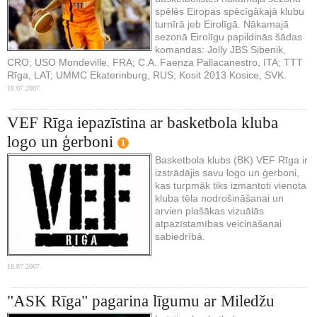
spēlēs Eiropas spēcīgākajā klubu
turnīrā jeb Eirolīgā. Nākamajā
sezonā Eirolīgu papildinās šādas
komandas: Jolly JBS Sibenik,
CRO; USO Mondeville, FRA; C.A. Faenza Pallacanestro, ITA; TTT
Rīga, LAT; UMMC Ekaterinburg, RUS; Kosit 2013 Kosice, SVK.
18.07.2007.
VEF Rīga iepazīstina ar basketbola kluba
logo un ģerboni
1
Basketbola klubs (BK) VEF Rīga ir
izstrādājis savu logo un ģerboni,
kas turpmāk tiks izmantoti vienota
kluba tēla nodrošināšanai un
arvien plašākas vizuālās
atpazīstamības veicināšanai
sabiedrībā.
18.07.2007.
"ASK Rīga" pagarina līgumu ar Miledžu