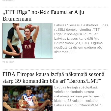
„TTT Rīga” noslēdz līgumu ar Aiju
Brumermani
Latvijas Sieviešu Basketbola Līgas
(LSBL) čempionvienība „TTT
Rīga” ir noslēgusi līgumu ar
Latvijas izlases kandidāti Aiju
Brumermani (20, 191). Līgums
noslēgts uz diviem gadiem pēc
sistēmas 1+1.
20.07.2007.
FIBA Eiropas kausa izcīņā nākamajā sezonā
starp 39 komandām būs arī "Barons/LMT"
Eiropas trešajā spēcīgākajā
vīriešu basketbola turnīrā
nākamajā sezonā piedalīsies 39
klubi no 23 valstīm, ieskaitot
Latvijas vienību "Barons/LMT".