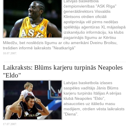
Latvijas basketbola
čempionvienības "ASK Rīga"
ģenerāldirektors Visvaldis
Klintsons otrdien oficiāli
apstiprināja vēl pirms nedēļas
spēlētāju aģentūras XL mājaslapā
izskanējušo informāciju, ka klubs
pagarinājis līgumu ar Kērtisu
Miledžu, bet noslēdzis līgumu ar citu amerikāni Dveinu Broilsu,
trešdien informē laikraksts "Neatkarīgā"
18.07.2007.
Laikraksts: Blūms karjeru turpinās Neapoles
"Eldo"
Latvijas basketbola izlases
saspēles vadītājs Jānis Blūms
karjeru turpinās Itālijas A sērijas
klubā Neapoles "Eldo",
atsaucoties uz itāliešu masu
medijiem, otrdien vēsta laikraksts
"Diena".
17.07.2007.