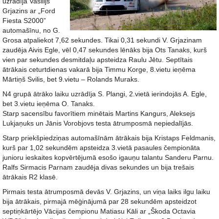
uzrādīja Vasilijs
Grjazins ar „Ford
Fiesta S2000”
automašīnu, no G.
Grosa atpaliekot 7,62 sekundes. Tikai 0,31 sekundi V. Grjazinam
zaudēja Aivis Egle, vēl 0,47 sekundes lēnāks bija Ots Tanaks, kurš
vien par sekundes desmitdaļu apsteidza Raulu Jētu. Septītais
ātrākais ceturtdienas vakarā bija Timmu Korge, 8.vietu ieņēma
Mārtiņš Svilis, bet 9.vietu – Rolands Muraks.
N4 grupā ātrāko laiku uzrādīja S. Plangi, 2.vietā ierindojās A. Egle,
bet 3.vietu ieņēma O. Tanaks.
Starp sacensību favorītiem minētais Martins Kangurs, Aleksejs
Lukjaņuks un Jānis Vorobjovs testa ātrumposmā nepiedalījās.
Starp priekšpiedziņas automašīnām ātrākais bija Kristaps Feldmanis,
kurš par 1,02 sekundēm apsteidza 3.vietā pasaules čempionāta
junioru ieskaites kopvērtējumā esošo igauņu talantu Sanderu Parnu.
Ralfs Sirmacis Parnam zaudēja divas sekundes un bija trešais
ātrākais R2 klasē.
Pirmais testa ātrumposmā devās V. Grjazins, un viņa laiks ilgu laiku
bija ātrākais, pirmajā mēģinājumā par 28 sekundēm apsteidzot
septiņkārtējo Vācijas čempionu Matiasu Kāli ar „Škoda Octavia