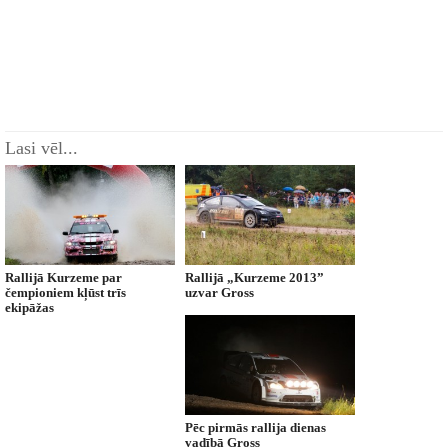
Lasi vēl...
Rallijā Kurzeme par
Rallijā „Kurzeme 2013”
čempioniem kļūst trīs
uzvar Gross
ekipāžas
Pēc pirmās rallija dienas
vadībā Gross