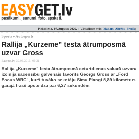
Piektdiena, 07.Augusts 2026.
» Vārdadienas svin:
Madars, Alfrēds, Fredis
;
Sports » Autosports
Rallija „Kurzeme” testa ātrumposmā
uzvar Gross
Easyget.lv,
30.08.2013. 09:31
Rallija „Kurzeme” testa ātrumposmā ceturtdienas vakarā uzvaru
izcīnīja sacensību galvenais favorīts Georgs Gross ar „Ford
Focus WRC”, kurš tuvāko sekotāju Sīmu Plangi 5,89 kilometrus
garajā trasē apsteidza par 6,27 sekundēm.