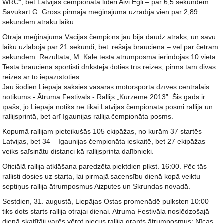
WRC”, bet Latvijas čempionāta līderi Aivi Egli – par 6,5 sekundēm.
Savukārt G. Gross pirmajā mēģinājumā uzrādīja vien par 2,89
sekundēm ātrāku laiku.
Otrajā mēģinājumā Vācijas čempions jau bija daudz ātrāks, un savu
laiku uzlaboja par 21 sekundi, bet trešajā braucienā – vēl par četrām
sekundēm. Rezultātā, M. Kāle testa ātrumposmā ierindojās 10.vietā.
Testa braucienā sportisti drīkstēja doties trīs reizes, pirms tam divas
reizes ar to iepazīstoties.
Jau šodien Liepājā sāksies vasaras motorsporta dzīves centrālais
notikums - Ātruma Festivāls - Rallijs „Kurzeme 2013”. Šis gads ir
īpašs, jo Liepājā notiks ne tikai Latvijas čempionāta posmi rallijā un
rallijsprintā, bet arī Igaunijas rallija čempionāta posms.
Kopumā rallijam pieteikušās 105 ekipāžas, no kurām 37 startēs
Latvijas, bet 34 – Igaunijas čempionāta ieskaitē, bet 27 ekipāžas
veiks saīsinātu distanci kā rallijsprinta dalībnieki.
Oficiālā rallija atklāšana paredzēta piektdien plkst. 16:00. Pēc tās
rallisti dosies uz starta, lai pirmajā sacensību dienā kopā veiktu
septiņus rallija ātrumposmus Aizputes un Skrundas novadā.
Sestdien, 31. augustā, Liepājas Ostas promenādē pulksten 10:00
tiks dots starts rallija otrajai dienai. Ātruma Festivāla noslēdzošajā
dienā skatītāji varēs vērot piecus rallija grants ātrumposmus: Nīcas