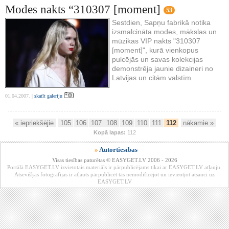
Modes nakts “310307 [moment]
53
Sestdien, Sapņu fabrikā notika
izsmalcināta modes, mākslas un
mūzikas VIP nakts "310307
[moment]", kurā vienkopus
pulcējās un savas kolekcijas
demonstrēja jaunie dizaineri no
Latvijas un citām valstīm.
01.04.2007. |
skatīt galeriju
« iepriekšējie
105
106
107
108
109
110
111
112
nākamie »
Kopā lapas:
112
»
Autortiesības
Visas tiesības paturētas © EASYGET.LV 2006 - 2026
Portālā EASYGET.LV izvietotais materiāls ir pārpublicējams tikai ar EASYGET.LV atļauju.
Atsevišķas fotogrāfijas ir atļauts pārpublicēt tās nemodificējot un ievieotjot atsauci uz
EASYGET.LV