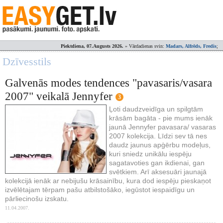
Piektdiena, 07.Augusts 2026.
» Vārdadienas svin:
Madars, Alfrēds, Fredis
;
Dzīvesstils
Galvenās modes tendences "pavasaris/vasara
2007" veikalā Jennyfer
3
Ļoti daudzveidīga un spilgtām
krāsām bagāta - pie mums ienāk
jaunā Jennyfer pavasara/ vasaras
2007 kolekcija. Līdzi sev tā nes
daudz jaunus apģērbu modeļus,
kuri sniedz unikālu iespēju
sagatavoties gan ikdienai, gan
svētkiem. Arī aksesuāri jaunajā
kolekcijā ienāk ar nebijušu krāsainību, kura dod iespēju pieskaņot
izvēlētajam tērpam pašu atbilstošāko, iegūstot iespaidīgu un
pārliecinošu izskatu.
11.04.2007.