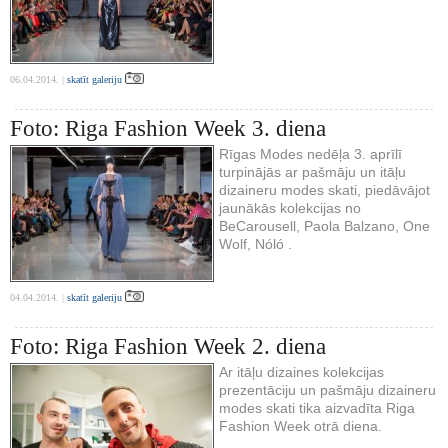
06.04.2014. |
skatīt galeriju
Foto: Riga Fashion Week 3. diena
Rīgas Modes nedēļa 3. aprīlī
turpinājās ar pašmāju un itāļu
dizaineru modes skati, piedāvājot
jaunākās kolekcijas no
BeCarousell, Paola Balzano, One
Wolf, Nóló .
04.04.2014. |
skatīt galeriju
Foto: Riga Fashion Week 2. diena
Ar itāļu dizaines kolekcijas
prezentāciju un pašmāju dizaineru
modes skati tika aizvadīta Riga
Fashion Week otrā diena.