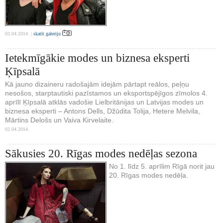
03.04.2014. |
skatīt galeriju
Ietekmīgākie modes un biznesa eksperti
Ķīpsalā
Kā jauno dizaineru radošajām idejām pārtapt reālos, peļņu
nesošos, starptautiski pazīstamos un eksportspējīgos zīmolos 4.
aprīlī Ķīpsalā atklās vadošie Lielbritānijas un Latvijas modes un
biznesa eksperti – Antons Dells, Džūdita Tolija, Hetere Melvila,
Mārtins Delošs un Vaiva Kirvelaite.
02.04.2014.
Sākusies 20. Rīgas modes nedēļas sezona
No 1. līdz 5. aprīlim Rīgā norit jau
20. Rīgas modes nedēļa.