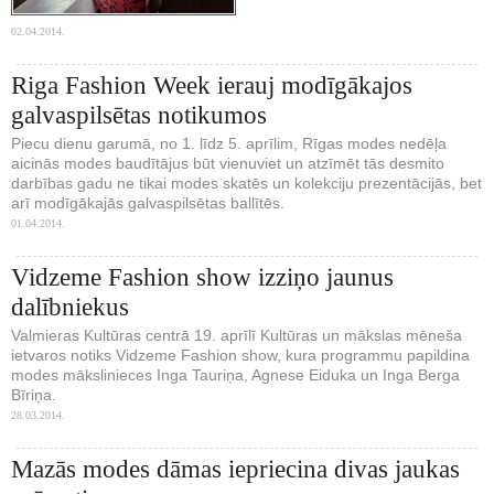
02.04.2014.
Riga Fashion Week ierauj modīgākajos
galvaspilsētas notikumos
Piecu dienu garumā, no 1. līdz 5. aprīlim, Rīgas modes nedēļa
aicinās modes baudītājus būt vienuviet un atzīmēt tās desmito
darbības gadu ne tikai modes skatēs un kolekciju prezentācijās, bet
arī modīgākajās galvaspilsētas ballītēs.
01.04.2014.
Vidzeme Fashion show izziņo jaunus
dalībniekus
Valmieras Kultūras centrā 19. aprīlī Kultūras un mākslas mēneša
ietvaros notiks Vidzeme Fashion show, kura programmu papildina
modes mākslinieces Inga Tauriņa, Agnese Eiduka un Inga Berga
Bīriņa.
28.03.2014.
Mazās modes dāmas iepriecina divas jaukas