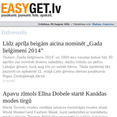
Svētdiena, 09.Augusts 2026.
» Vārdadienas svin:
Madara, Genoveva
;
Dzīvesstils
Līdz aprīļa beigām aicina nominēt „Gada
lielģimeni 2014”
Titulam „Gada lielģimene 2014” un 1000 eiro naudas balvai līdz 30.
aprīlim var nominēt ikvienu saliedētu, darbu mīlošu un aktīvu
Latvijas ģimeni, kurā aug trīs un vairāk bērnu. Titula saņēmēji tiks
paziņoti un apbalvoti 11. maijā Lielo ģimeņu dienas pasākumā
Rīgas Zooloģiskajā dārzā.
23.04.2014.
Apavu zīmols Elīna Dobele startē Kanādas
modes tirgū
Martā Toronto modes nedēļas ietvaros norisinājās modes skate
World MasterCard Fashion Week, kurā sadarbībā ar kanādiešu
modes zīmolu Thomas Bálint tika prezentēti jaunākās kolekcijas