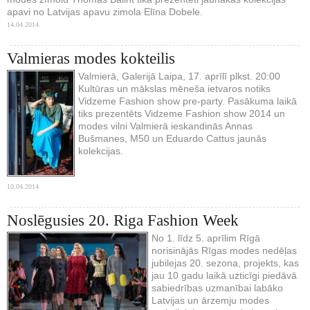
apavi no Latvijas apavu zimola Elīna Dobele.
14.04.2014.
Valmieras modes kokteilis
Valmierā, Galerijā Laipa, 17. aprīlī plkst. 20:00
Kultūras un mākslas mēneša ietvaros notiks
Vidzeme Fashion show pre-party. Pasākuma laikā
tiks prezentēts Vidzeme Fashion show 2014 un
modes vilni Valmierā ieskandinās Annas
Bušmanes, M50 un Eduardo Cattus jaunās
kolekcijas.
10.04.2014.
Noslēgusies 20. Riga Fashion Week
No 1. līdz 5. aprīlim Rīgā
norisinājās Rīgas modes nedēļas
jubilejas 20. sezona, projekts, kas
jau 10 gadu laikā uzticīgi piedāvā
sabiedrības uzmanībai labāko
Latvijas un ārzemju modes