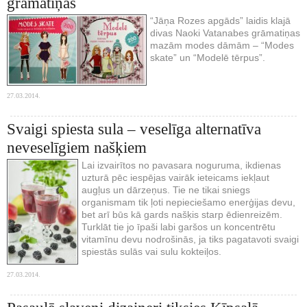
grāmatiņas
“Jāņa Rozes apgāds” laidis klajā
divas Naoki Vatanabes grāmatiņas
mazām modes dāmām – “Modes
skate” un “Modelē tērpus”.
27.03.2014.
Svaigi spiesta sula – veselīga alternatīva
neveselīgiem našķiem
Lai izvairītos no pavasara noguruma, ikdienas
uzturā pēc iespējas vairāk ieteicams iekļaut
augļus un dārzeņus. Tie ne tikai sniegs
organismam tik ļoti nepieciešamo enerģijas devu,
bet arī būs kā gards našķis starp ēdienreizēm.
Turklāt tie jo īpaši labi garšos un koncentrētu
vitamīnu devu nodrošinās, ja tiks pagatavoti svaigi
spiestās sulās vai sulu kokteiļos.
27.03.2014.