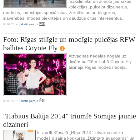
mākslinieku un zīmolu jaunākās
kolekcijas, pulcējot dizainerus,
modeles, industrijas speciālistus, žurnālistus un blogerus,
slavenības, modes piekritējus un daudzus citus interesentus.
09.04.2014. |
skatīt galeriju
Foto: Rīgas stilīgie un modīgie pulcējas RFW
ballītēs Coyote Fly
1
Aizvadītās nedēļas nogalē uz
divām ballītēm klubā Coyote Fly
aicināja Rīgas modes nedēļa.
08.04.2014. |
skatīt galeriju
"Habitus Baltija 2014" triumfē Somijas jaunie
dizaineri
5. aprīlī Ķīpsalā „Rīga 2014” ietvaros notika
modes dizaina konkurss „Dzintara avangards” un