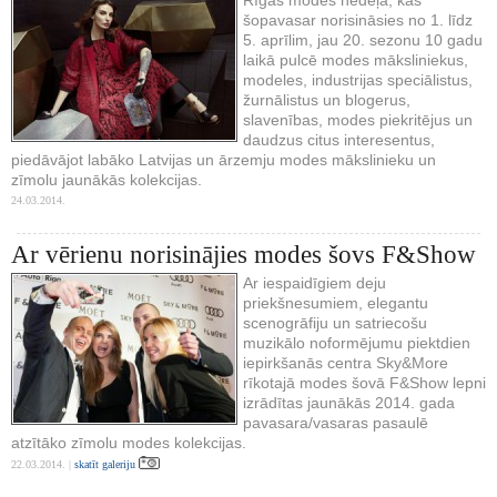
šopavasar norisināsies no 1. līdz
5. aprīlim, jau 20. sezonu 10 gadu
laikā pulcē modes māksliniekus,
modeles, industrijas speciālistus,
žurnālistus un blogerus,
slavenības, modes piekritējus un
daudzus citus interesentus,
piedāvājot labāko Latvijas un ārzemju modes mākslinieku un
zīmolu jaunākās kolekcijas.
24.03.2014.
Ar vērienu norisinājies modes šovs F&Show
Ar iespaidīgiem deju
priekšnesumiem, elegantu
scenogrāfiju un satriecošu
muzikālo noformējumu piektdien
iepirkšanās centra Sky&More
rīkotajā modes šovā F&Show lepni
izrādītas jaunākās 2014. gada
pavasara/vasaras pasaulē
atzītāko zīmolu modes kolekcijas.
22.03.2014. |
skatīt galeriju