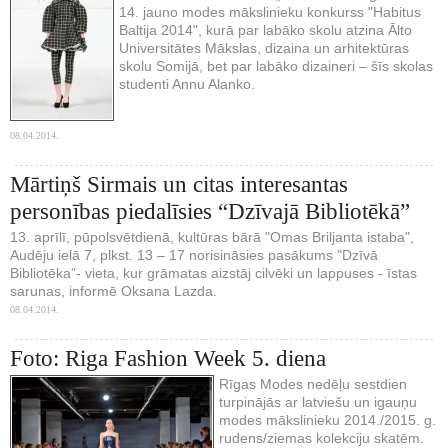
14. jauno modes mākslinieku konkurss "Habitus
Baltija 2014", kurā par labāko skolu atzina Ālto
Universitātes Mākslas, dizaina un arhitektūras
skolu Somijā, bet par labāko dizaineri – šīs skolas
studenti Annu Alanko.
08.04.2014.
Mārtiņš Sirmais un citas interesantas
personības piedalīsies “Dzīvajā Bibliotēkā”
13. aprīlī, pūpolsvētdienā, kultūras bārā "Omas Briljanta istaba",
Audēju ielā 7, plkst. 13 – 17 norisināsies pasākums "Dzīvā
Bibliotēka”- vieta, kur grāmatas aizstāj cilvēki un lappuses - īstas
sarunas, informē Oksana Lazda.
08.04.2014.
Foto: Riga Fashion Week 5. diena
Rīgas Modes nedēļu sestdien
turpinājās ar latviešu un igauņu
modes mākslinieku 2014./2015. g.
rudens/ziemas kolekciju skatēm.