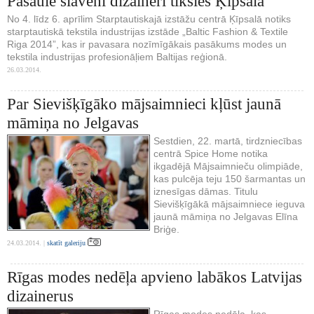
Pasaulē slaveni dizaineri tiksies Ķīpsalā
No 4. līdz 6. aprīlim Starptautiskajā izstāžu centrā Ķīpsalā notiks
starptautiskā tekstila industrijas izstāde „Baltic Fashion & Textile
Riga 2014”, kas ir pavasara nozīmīgākais pasākums modes un
tekstila industrijas profesionāļiem Baltijas reģionā.
26.03.2014.
Par Sievišķīgāko mājsaimnieci kļūst jaunā
māmiņa no Jelgavas
Sestdien, 22. martā, tirdzniecības
centrā Spice Home notika
ikgadējā Mājsaimnieču olimpiāde,
kas pulcēja teju 150 šarmantas un
iznesīgas dāmas. Titulu
Sievišķīgākā mājsaimniece ieguva
jaunā māmiņa no Jelgavas Elīna
Briģe.
24.03.2014. |
skatīt galeriju
Rīgas modes nedēļa apvieno labākos Latvijas
dizainerus
Rīgas modes nedēļa, kas