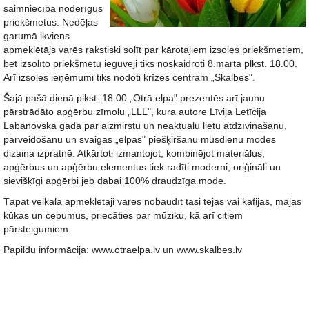
saimniecībā noderīgus
priekšmetus. Nedēļas
garumā ikviens
apmeklētājs varēs rakstiski solīt par kārotajiem izsoles priekšmetiem,
bet izsolīto priekšmetu ieguvēji tiks noskaidroti 8.martā plkst. 18.00.
Arī izsoles ieņēmumi tiks nodoti krīzes centram „Skalbes".
Šajā pašā dienā plkst. 18.00 „Otrā elpa" prezentēs arī jaunu
pārstrādāto apģērbu zīmolu „LLL", kura autore Līvija Letīcija
Labanovska gādā par aizmirstu un neaktuālu lietu atdzīvināšanu,
pārveidošanu un svaigas „elpas" piešķiršanu mūsdienu modes
dizaina izpratnē. Atkārtoti izmantojot, kombinējot materiālus,
apģērbus un apģērbu elementus tiek radīti moderni, oriģināli un
sievišķīgi apģērbi jeb dabai 100% draudzīga mode.
Tāpat veikala apmeklētāji varēs nobaudīt tasi tējas vai kafijas, mājas
kūkas un cepumus, priecāties par mūziku, kā arī citiem
pārsteigumiem.
Papildu informācija: www.otraelpa.lv un www.skalbes.lv