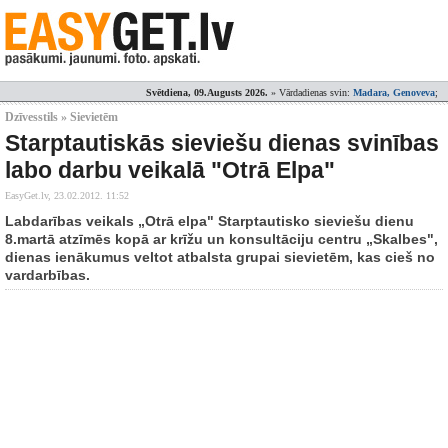
Svētdiena, 09.Augusts 2026.
» Vārdadienas svin:
Madara, Genoveva
;
Dzīvesstils » Sievietēm
Starptautiskās sieviešu dienas svinības
labo darbu veikalā "Otrā Elpa"
EasyGet.lv,
23.02.2012. 11:52
Labdarības veikals „Otrā elpa" Starptautisko sieviešu dienu
8.martā atzīmēs kopā ar krīžu un konsultāciju centru „Skalbes",
dienas ienākumus veltot atbalsta grupai sievietēm, kas cieš no
vardarbības.