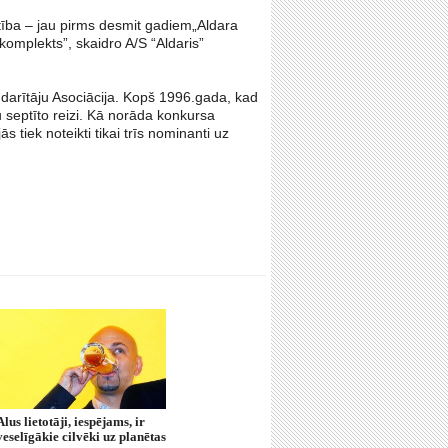
ritība – jau pirms desmit gadiem„Aldara
komplekts”, skaidro A/S “Aldaris”
darītāju Asociācija. Kopš 1996.gada, kad
 septīto reizi. Kā norāda konkursa
s tiek noteikti tikai trīs nominanti uz
Alus lietotāji, iespējams, ir
veselīgākie cilvēki uz planētas