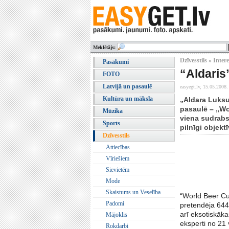
Meklētājs:
Dzīvesstils » Inter
Pasākumi
“Aldaris
FOTO
Latvijā un pasaulē
easyegt.lv,
15.05.2008.
Kultūra un māksla
„Aldara Luksu
pasaulē – „Wor
Mūzika
viena sudrabs
Sports
pilnīgi objek
Dzīvesstils
Attiecības
Vīriešiem
Sievietēm
Mode
Skaistums un Veselība
“World Beer Cu
Padomi
pretendēja 644
arī eksotiskāk
Mājoklis
eksperti no 21 
Rokdarbi