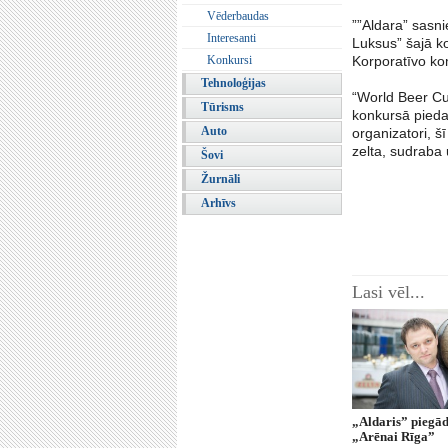
Vēderbaudas
””Aldara” sasni
Interesanti
Luksus” šajā ko
Konkursi
Korporatīvo ko
Tehnoloģijas
“World Beer Cu
Tūrisms
konkursā piedal
Auto
organizatori, šī
zelta, sudraba
Šovi
Žurnāli
Arhīvs
Lasi vēl...
„Aldaris” piegād
„Arēnai Rīga”