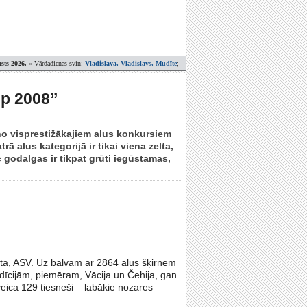
sts 2026.
» Vārdadienas svin:
Vladislava, Vladislavs, Mudīte
;
up 2008”
no visprestižākajiem alus konkursiem
rā alus kategorijā ir tikai viena zelta,
 godalgas ir tikpat grūti iegūstamas,
tatā, ASV. Uz balvām ar 2864 alus šķirnēm
adīcijām, piemēram, Vācija un Čehija, gan
eica 129 tiesneši – labākie nozares