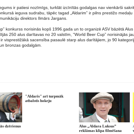
egums ir patiesi nozīmīgs, turklāt izcīnītās godalgas nav vienkārši sak
nkursā ieguva sudrabu, tāpēc tagad „Aldarim” ir pilns prestižo medaļu 
munikāciju direktors Ilmārs Jargans.
p” konkurss norisinās kopš 1996.gada un to organizē ASV bāzētā Alus 
ījās 250 alus darītavas no 20 valstīm, “World Beer Cup” norisinājās jau
 ir visprestižākā sacensība pasaulē starp alus darītājiem, jo 90 kategorijā
 un bronzas godalgām.
"Aldaris" arī turpmāk
atbalstīs hokeju
ās dzērienus
Alus „Aldara Luksus”
reklāmas klipa filmēšana