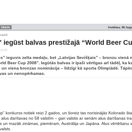
Sestdiena, 08.Augu
esanti
” iegūst balvas prestižajā “World Beer C
 11:03
s” ieguvis zelta medaļu, bet „Latvijas Sevišķais” – bronzu vienā 
ld Beer Cup 2008”. Iegūtās balvas ir īpaši vērtīgas arī tādēļ, ka kat
 un viena bronzas nominācija – līdzīgi kā sporta Olimpiādē. Tāpēc
tīvas un nenopērkamas.
p” konkurss notiek reizi 2 gados, un šoreiz tas norisinājās Kolorado š
 alus darītavas no 58 valstīm – gan valstis ar senām alus darīšanas tr
as un mazāk zināmas, piemēram, Austrālija un Japāna. Alus vērtēšanu v
valsts.