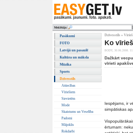
Meklētājs:
Dzīvesstils » Vīrie
Pasākumi
Ko vīrie
FOTO
Latvijā un pasaulē
BODY,
30.06.2008. 11
Kultūra un māksla
Dažkārt vecpui
vīrieti apakšv
Mūzika
Sports
Dzīvesstils
Attiecības
Vīriešiem
Sievietēm
Iespējams, ir vē
Mode
simpātiskas ap
Skaistums un Veselība
Padomi
Vispopulārākai
Mājoklis
ērtumam: nekur
Rokdarbi