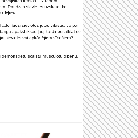
m havajiskās krāsās. Uz tādām
āmām. Daudzas sievietes uzskata, ka
a izjūta.
Tādēļ bieži sievietes jūtas vīlušās. Jo par
anga apakšbikses ļauj kārdinoši atklāt šo
i sievietei vai apkārtējiem vīriešiem?
 lai demonstrētu skaistu muskuļotu dibenu.