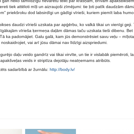
ai gan neko tamlīdzīgu nevarētu teikt par krāšņām, brīvām apakšbiksē
eti tiek attēloti mīļi un aizraujoši zīmējumi: tie ļoti patīk daudzām d
m" priekšroku dod labsirdīgi un gādīgi vīrieši, kuriem piemīt laba humor
ikses daudzi vīrieši uzskata par apģērbu, ko valkā tikai un vienīgi geji. 
cīgākajām vīrieša ķermeņa daļām dāmas taču uzskata tieši dibenu. Bet t
ā ka padomājiet. Galu galā, kam jūs demonstrēsiet savu veļu – mīļotaja
noskaidrojiet, vai arī jūsu dāmai nav līdzīgi aizspriedumi.
gurējo daļu veido gandrīz vai tikai virvīte, un tie ir vislabāk piemēroti,
s apakšveļas veids ir striptīza dejotāju neatņemams atribūts.
cēts sadarbībā ar žurnālu:
http://body.lv/