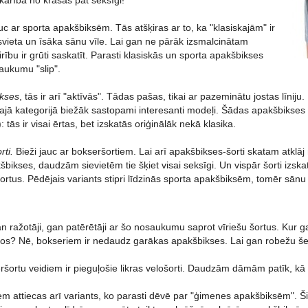
atkarībā no krāsas pat seksīgi!
auc ar sporta apakšbiksēm. Tās atšķiras ar to, ka "klasiskajām" ir
svieta un īsāka sānu vīle. Lai gan ne pārāk izsmalcinātam
irību ir grūti saskatīt. Parasti klasiskās un sporta apakšbikses
aukumu "slip".
ikses
, tās ir arī "aktīvās". Tādas pašas, tikai ar pazeminātu jostas līniju.
Šajā kategorijā biežāk sastopami interesanti modeļi. Šādas apakšbikses
 tās ir visai ērtas, bet izskatās oriģinālāk nekā klasika.
ti.
Bieži jauc ar bokseršortiem. Lai arī apakšbikses-šorti skatam atk
šbikses, daudzām sievietēm tie šķiet visai seksīgi. Un vispār šorti izskatā
ortus. Pēdējais variants stipri līdzinās sporta apakšbiksēm, tomēr sānu
 ražotāji, gan patērētāji ar šo nosaukumu saprot vīriešu šortus. Kur ga
tos? Nē, bokseriem ir nedaudz garākas apakšbikses. Lai gan robežu šeit
šortu veidiem ir pieguļošie likras velošorti. Daudzām dāmām patīk, kā t
m attiecas arī variants, ko parasti dēvē par "ģimenes apakšbiksēm". Ši