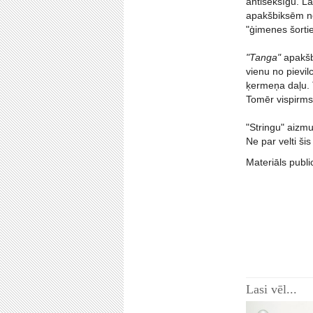
antiseksīgu. L
apakšbiksēm ner
"ģimenes šortie
"Tanga"
apakšb
vienu no pievil
ķermeņa daļu. T
Tomēr vispirms 
"Stringu" aizmu
Ne par velti ši
Materiāls publi
Lasi vēl...