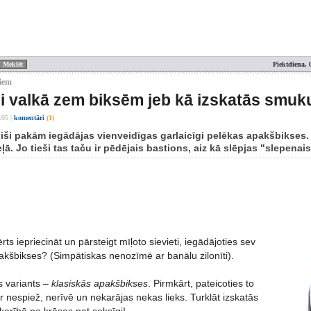
Piektdiena, 
šiem
ši valkā zem biksēm jeb kā izskatās smuku
:05
|
komentāri
(1)
ši pakām iegādājas vienveidīgas garlaicīgi pelēkas apakšbikses. T
eļā. Jo tieši tas taču ir pēdējais bastions, aiz kā slēpjas "slepenais
rts iepriecināt un pārsteigt mīļoto sievieti, iegādājoties sev
akšbikses? (Simpātiskas nenozīmē ar banālu zilonīti).
s variants –
klasiskās apakšbikses
. Pirmkārt, pateicoties to
 nespiež, nerīvē un nekarājas nekas lieks. Turklāt izskatās