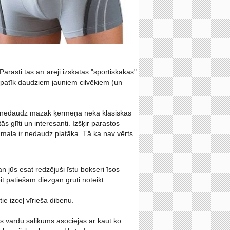
 Parasti tās arī ārēji izskatās "sportiskākas"
 patīk daudziem jauniem cilvēkiem (un
lāj nedaudz mazāk ķermeņa nekā klasiskās
s glīti un interesanti. Izšķir parastos
 mala ir nedaudz platāka. Tā ka nav vērts
n jūs esat redzējuši īstu bokseri īsos
 patiešām diezgan grūti noteikt.
ie izceļ vīrieša dibenu.
s vārdu salikums asociējas ar kaut ko