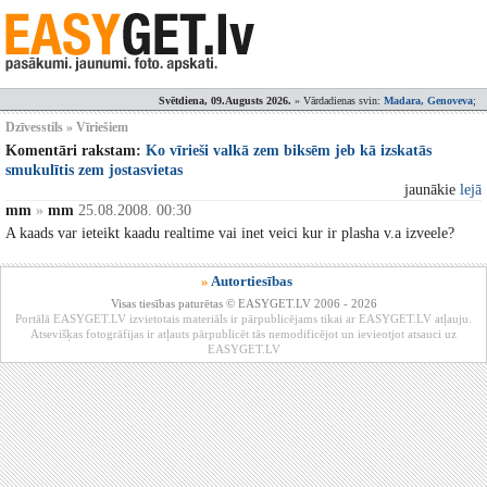
Svētdiena, 09.Augusts 2026.
» Vārdadienas svin:
Madara, Genoveva
;
Dzīvesstils » Vīriešiem
Komentāri rakstam:
Ko vīrieši valkā zem biksēm jeb kā izskatās
smukulītis zem jostasvietas
jaunākie
lejā
mm
»
mm
25.08.2008. 00:30
A kaads var ieteikt kaadu realtime vai inet veici kur ir plasha v.a izveele?
»
Autortiesības
Visas tiesības paturētas © EASYGET.LV 2006 - 2026
Portālā EASYGET.LV izvietotais materiāls ir pārpublicējams tikai ar EASYGET.LV atļauju.
Atsevišķas fotogrāfijas ir atļauts pārpublicēt tās nemodificējot un ievieotjot atsauci uz
EASYGET.LV