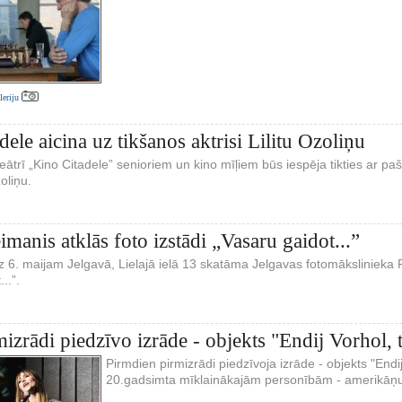
aleriju
ele aicina uz tikšanos aktrisi Lilitu Ozoliņu
oteātrī „Kino Citadele” senioriem un kino mīļiem būs iespēja tikties ar 
zoliņu.
imanis atklās foto izstādi „Vasaru gaidot...”
dz 6. maijam Jelgavā, Lielajā ielā 13 skatāma Jelgavas fotomākslinieka 
..”.
mizrādi piedzīvo izrāde - objekts "Endij Vorhol, 
Pirmdien pirmizrādi piedzīvoja izrāde - objekts "Endij
20.gadsimta mīklainākajām personībām - amerikāņu 