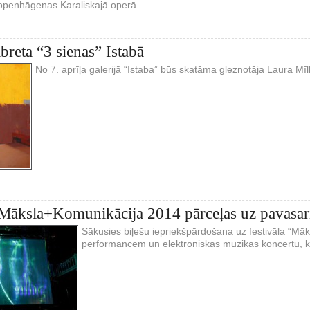
openhāgenas Karaliskajā operā.
breta “3 sienas” Istabā
No 7. aprīļa galerijā “Istaba” būs skatāma gleznotāja Laura Mīl
 Māksla+Komunikācija 2014 pārceļas uz pavasar
Sākusies biļešu iepriekšpārdošana uz festivāla “Mā
performancēm un elektroniskās mūzikas koncertu, ka