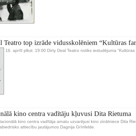
l Teatro top izrāde vidusskolēniem “Kultūras f
16. aprīlī plkst. 19:00 Dirty Deal Teatro notiks iestudējuma “Kultūra
nālā kino centra vadītāju kļuvusi Dita Rietuma
cionālā kino centra vadītāja amatu uzvarējusi kino zinātniece Dita Rie
biedrisko attiecību jautājumos Dagnija Grīnfelde.