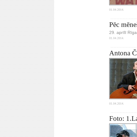
01.04.2014.
Pēc mēneš
29. aprīlī Rīg
01.04.2014.
Antona Če
01.04.2014.
Foto: 1.La