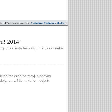
sts 2026.
» Vārdadienas svin:
Vladislava, Vladislavs, Mudīte
;
aru! 2014”
n izglītības iestādēs - kopumā vairāk nekā
dejas mākslas pārstāvji piedāvās
eja, un arī tiem, kuriem deja ir