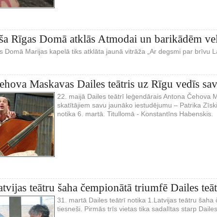
a Rīgas Domā atklās Atmodai un barikādēm velt
as Domā Marijas kapelā tiks atklāta jaunā vitrāža „Ar degsmi par brīvu La
hova Maskavas Dailes teātris uz Rīgu vedīs sa
22. maijā Dailes teātrī leģendārais Antona Čehova 
skatītājiem savu jaunāko iestudējumu – Patrika Zīsk
notika 6. martā. Titullomā - Konstantīns Habenskis.
tvijas teātru šaha čempionātā triumfē Dailes teāt
31. martā Dailes teātrī notika 1.Latvijas teātru šaha
tiesneši. Pirmās trīs vietas tika sadalītas starp Daile