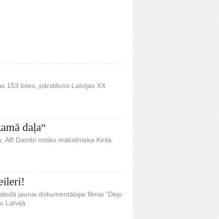
as 153 lotes, pārstāvos Latvijas XX
zamā daļa“
m, AB Dambī notiks mākslinieka Kirila
ileri!
valodā jaunai dokumentālajai filmai "Deju
 Latvijā.