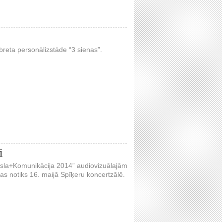
breta personālizstāde “3 sienas”.
i
ksla+Komunikācija 2014” audiovizuālajām
s notiks 16. maijā Spīķeru koncertzālē.