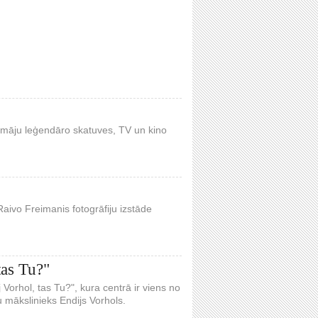
pašmāju leģendāro skatuves, TV un kino
Raivo Freimanis fotogrāfiju izstāde
tas Tu?"
 Vorhol, tas Tu?", kura centrā ir viens no
mākslinieks Endijs Vorhols.