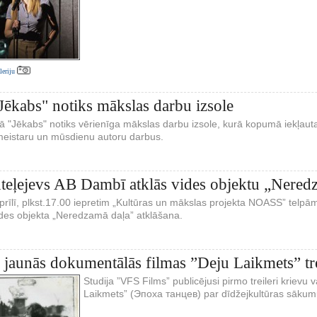
aleriju
"Jēkabs" notiks mākslas darbu izsole
rijā "Jēkabs" notiks vērienīga mākslas darbu izsole, kurā kopumā iekļaut
eistaru un mūsdienu autoru darbus.
nteļejevs AB Dambī atklās vides objektu „Nered
aprīlī, plkst.17.00 iepretim „Kultūras un mākslas projekta NOASS” telpā
ides objekta „Neredzamā daļa” atklāšana.
 jaunās dokumentālās filmas ”Deju Laikmets” tre
Studija ”VFS Films” publicējusi pirmo treileri krievu 
Laikmets” (Эпоха танцев) par dīdžejkultūras sākumu