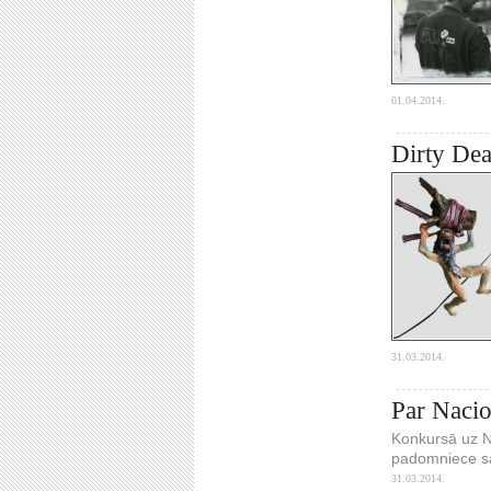
01.04.2014.
Dirty Dea
31.03.2014.
Par Nacio
Konkursā uz Na
padomniece sa
31.03.2014.