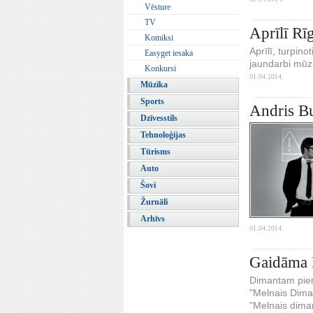
Vēsture
TV
Aprīlī Rī
Komiksi
Aprīlī, turpin
Easyget iesaka
jaundarbi mūzi
Konkursi
01.04.2014.
Mūzika
Sports
Andris Bu
Dzīvesstils
Tehnoloģijas
Tūrisms
Auto
Šovi
Žurnāli
Arhīvs
01.04.2014.
Gaidāma D
Dimantam piemī
"Melnais Diman
"Melnais diman