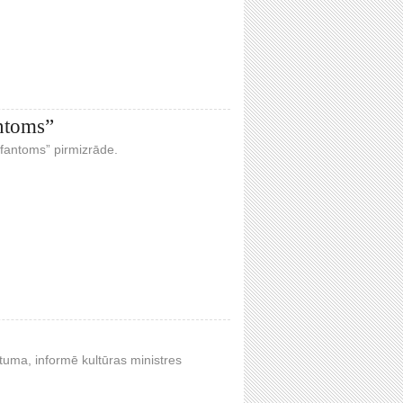
antoms”
s fantoms” pirmizrāde.
tuma, informē kultūras ministres