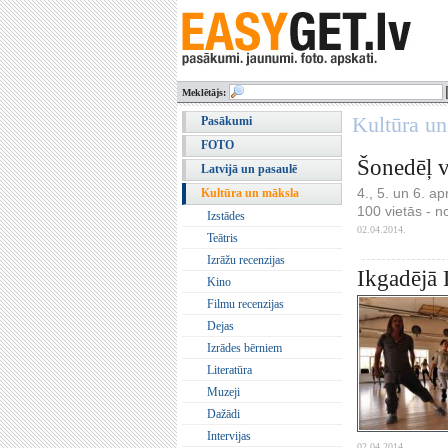
Meklētājs:
Kultūra u
Pasākumi
FOTO
Šonedēļ v
Latvijā un pasaulē
4., 5. un 6. a
Kultūra un māksla
100 vietās - n
Izstādes
02.04.2014.
Teātris
Izrāžu recenzijas
Ikgadējā 
Kino
Filmu recenzijas
Dejas
Izrādes bērniem
Literatūra
Muzeji
Dažādi
Intervijas
02.04.2014.