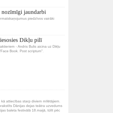
 nozīmīgi jaundarbi
pirmatskaņojumus piedzīvos vairāki
esosies Dikļu pilī
ktieriem - Andris Bulis aicina uz Dikļu
 "Face Book. Post scriptum".
 kā attiecības starp diviem mīlētājiem.
aprakstīts Dānijas dejas teātra uzvedums
jas baleta festivālā 18.maijā, tūlīt pēc