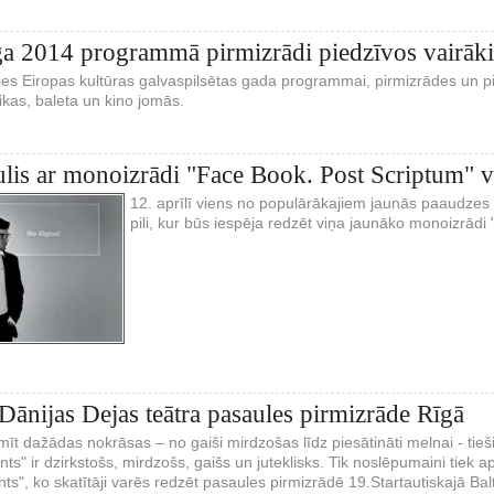
ga 2014 programmā pirmizrādi piedzīvos vairāki
oties Eiropas kultūras galvaspilsētas gada programmai, pirmizrādes un 
kas, baleta un kino jomās.
lis ar monoizrādi "Face Book. Post Scriptum" vi
12. aprīlī viens no populārākajiem jaunās paaudzes a
pili, kur būs iespēja redzēt viņa jaunāko monoizrādi
ānijas Dejas teātra pasaules pirmizrāde Rīgā
t dažādas nokrāsas – no gaiši mirdzošas līdz piesātināti melnai - tieši
ts" ir dzirkstošs, mirdzošs, gaišs un juteklisks. Tik noslēpumaini tiek 
ts", ko skatītāji varēs redzēt pasaules pirmizrādē 19.Startautiskajā Balti