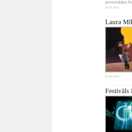
pirmizrādes K
01.04.2014.
Laura Mīl
01.04.2014.
Festivāls