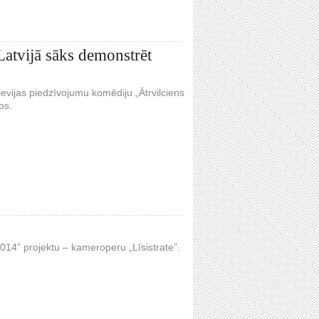
atvijā sāks demonstrēt
ievijas piedzīvojumu komēdiju „Ātrvilciens
os.
014” projektu – kameroperu „Līsistrate”.