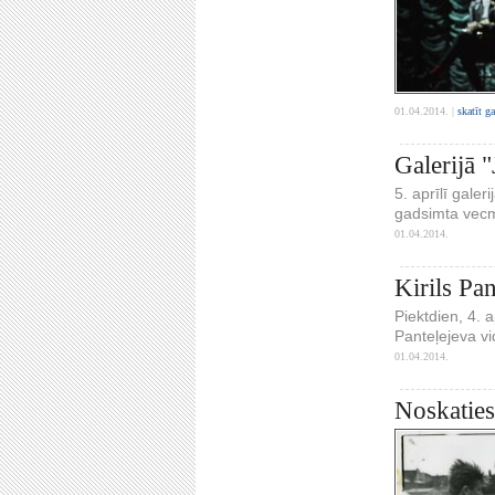
01.04.2014. |
skatīt g
Galerijā 
5. aprīlī gale
gadsimta vecm
01.04.2014.
Kirils Pa
Piektdien, 4. 
Panteļejeva v
01.04.2014.
Noskaties