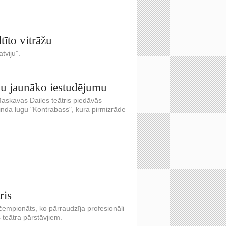
īto vitrāžu
tviju”.
vu jaunāko iestudējumu
Maskavas Dailes teātris piedāvās
inda lugu "Kontrabass", kura pirmizrāde
ris
 čempionāts, ko pārraudzīja profesionāli
s teātra pārstāvjiem.