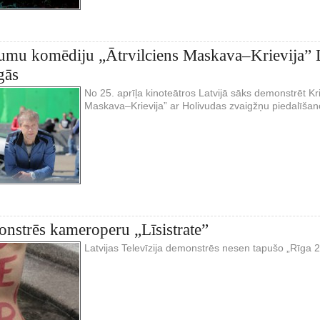
umu komēdiju „Ātrvilciens Maskava–Krievija” L
gās
No 25. aprīļa kinoteātros Latvijā sāks demonstrēt Kr
Maskava–Krievija” ar Holivudas zvaigžņu piedalīšan
strēs kameroperu „Līsistrate”
Latvijas Televīzija demonstrēs nesen tapušo „Rīga 2