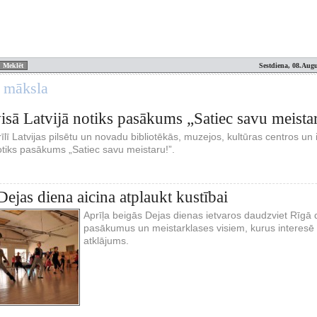
Sestdiena, 08.Augu
n māksla
isā Latvijā notiks pasākums „Satiec savu meist
prīlī Latvijas pilsētu un novadu bibliotēkās, muzejos, kultūras centros u
otiks pasākums „Satiec savu meistaru!”.
Dejas diena aicina atplaukt kustībai
Aprīļa beigās Dejas dienas ietvaros daudzviet Rīgā 
pasākumus un meistarklases visiem, kurus interesē d
atklājums.