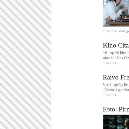
01.04.2014. |
skatīt g
Kino Citad
16. aprīlī kin
aktrisi Lilitu O
01.04.2014.
Raivo Fre
No 1.aprīļa lī
„Vasaru gaidot.
01.04.2014.
Foto: Pir