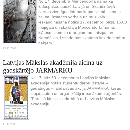
No 17. decembra Mencendorfa namā kā
leduspuķes audzē Latvijā un Skandināvijā
tvertas ziemīgas fotonoskaņas vienā ziemeļu
sajūtā. Izstādes verbāla un muzikāla
ieskandināšana notiks 17. decembrī plkst. 16.00
mājīgajā un skaistajā Mencendorfa namā,
klātesot ziemeļu draugiem no Latvijas un
Norvēģijas. Izstāde būs skatāma līdz decembra
beigām.
15.12.2008.
Latvijas Mākslas akadēmija aicina uz
gadskārtējo JARMARKU
No 17. līdz 30. decembrim Latvijas Mākslas
akadēmijā notiks studentu darbu izstāde –
gadatirgus – labdarības akcija JARMARKA, kuras
idejas autori un organizētāji ir pasākumu aģentūra
"Pareizā ķīmija" sadarbībā ar Latvijas Mākslas
akadēmiju.
11.12.2008.