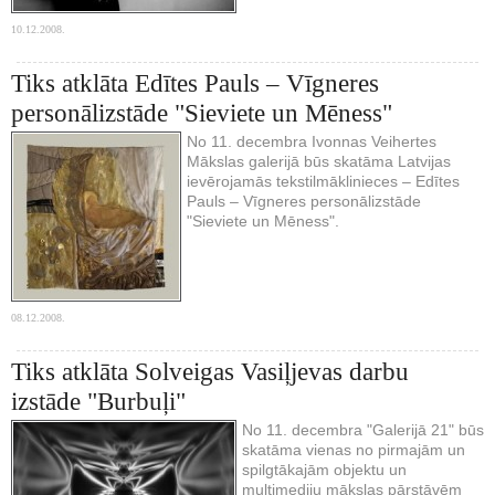
10.12.2008.
Tiks atklāta Edītes Pauls – Vīgneres
personālizstāde "Sieviete un Mēness"
No 11. decembra Ivonnas Veihertes
Mākslas galerijā būs skatāma Latvijas
ievērojamās tekstilmāklinieces – Edītes
Pauls – Vīgneres personālizstāde
"Sieviete un Mēness".
08.12.2008.
Tiks atklāta Solveigas Vasiļjevas darbu
izstāde "Burbuļi"
No 11. decembra "Galerijā 21" būs
skatāma vienas no pirmajām un
spilgtākajām objektu un
multimediju mākslas pārstāvēm