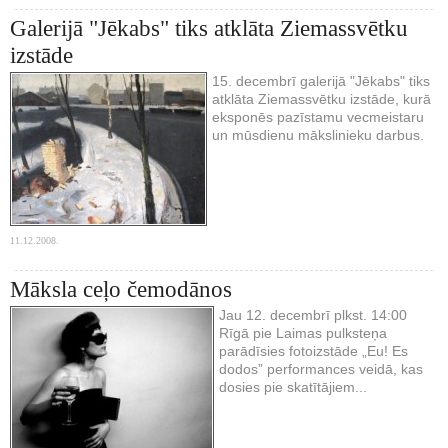
Galerijā "Jēkabs" tiks atklāta Ziemassvētku
izstāde
15. decembrī galerijā "Jēkabs" tiks
atklāta Ziemassvētku izstāde, kurā
eksponēs pazīstamu vecmeistaru
un mūsdienu mākslinieku darbus.
11.12.2008.
Māksla ceļo čemodānos
Jau 12. decembrī plkst. 14:00
Rīgā pie Laimas pulksteņa
parādīsies fotoizstāde „Eu! Es
dodos” performances veidā, kas
dosies pie skatītājiem...