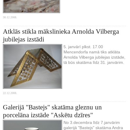
30.12.2008.
Atklās stikla mākslinieka Arnolda Vilberga
jubilejas izstādi
5. janvārī plkst. 17.00
Mencendorfa namā tiks atklāta
Arnolda Vilberga jubilejas izstāde,
tā būs skatāma līdz 31. janvārim.
22.12.2008.
Galerijā "Bastejs" skatāma gleznu un
porcelāna izstāde "Askētu dzīres"
No 3.decembra līdz 7.janvārim
galerijā "Bastejs" skatāma Andra