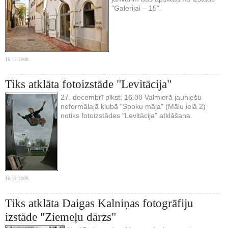
"Galerijai – 15".
16.12.2008.
Tiks atklāta fotoizstāde "Levitācija"
27. decembrī plkst. 16.00 Valmierā jauniešu
neformālajā klubā "Spoku māja" (Mālu ielā 2)
notiks fotoizstādes "Levitācija" atklāšana.
16.12.2008.
Tiks atklāta Daigas Kalniņas fotogrāfiju
izstāde "Ziemeļu dārzs"