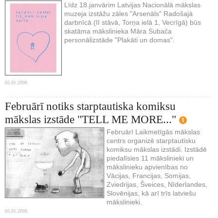
Līdz 18.janvārim Latvijas Nacionālā mākslas
muzeja izstāžu zāles "Arsenāls" Radošajā
darbnīcā (II stāvā, Torņa ielā 1, Vecrīgā) būs
skatāma mākslinieka Māra Subača
personālizstāde "Plakāti un domas".
05.01.2009.
Februārī notiks starptautiska komiksu
mākslas izstāde "TELL ME MORE..."
1
Februārī Laikmetīgās mākslas
centrs organizē starptautisku
komiksu mākslas izstādi. Izstādē
piedalīsies 11 mākslinieki un
mākslinieku apvienības no
Vācijas, Francijas, Somijas,
Zviedrijas, Šveices, Nīderlandes,
Slovēnijas, kā arī trīs latviešu
mākslinieki.
05.01.2009.