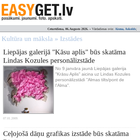
Ceturtdiena, 06.Augusts 2026.
» Vārdadienas svin:
Aisma, Askolds
;
Kultūra un māksla » Izstādes
Liepājas galerijā "Kāsu aplis" būs skatāma
Lindas Kozules personālizstāde
No 9.janvāra jaunā Liepājas galerija
"Krāsu Aplis" aicina uz Lindas Kozules
personālizstādi "Almas tilts/pont de
l'Alma".
07.01.2009.
Ceļojošā dāņu grafikas izstāde būs skatāma