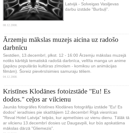
Latvijā - Solveigas Vasiļjevas
darbu izstāde "Burbuļi".
08.12.2008.
Ārzemju mākslas muzejs aicina uz radošo
darbnīcu
Sestdien, 13.decembrī, plkst. 12 - 16:00 Ārzemju mākslas muzejā
notiks kārtējā tematiskā radošā darbnīca, veltīta manga un anime
(japāņu populārās kultūras zīmolam - komiksu un animācijas
filmām). Šoreiz pievērsīsimies samuraju tēliem.
04.12.2008.
Kristīnes Klodānes fotoizstāde "Eu! Es
dodos." ceļos ar vilcienu
Jaunās fotogrāfes Kristīnes Klodānes fotogrāfiju izstāde "Eu! Es
dodos" ieradīsies pie skatītājiem 12.decembrī Rīgā viesnīcas
"Reval Hotel Latvija" telpās, kur apmetīsies uz vienu dienu. Tālāk tā
ar vilcienu 13.decembrī dosies uz Daugavpili, kur būs apskatāma
mākslas dārzā "Gliemezis".