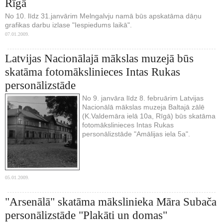
Rīgā
No 10. līdz 31.janvārim Melngalvju namā būs apskatāma dāņu
grafikas darbu izlase "Iespiedums laikā".
07.01.2009.
Latvijas Nacionālajā mākslas muzejā būs
skatāma fotomākslinieces Intas Rukas
personālizstāde
No 9. janvāra līdz 8. februārim Latvijas
Nacionālā mākslas muzeja Baltajā zālē
(K.Valdemāra ielā 10a, Rīgā) būs skatāma
fotomākslinieces Intas Rukas
personālizstāde "Amālijas iela 5a".
05.01.2009.
"Arsenālā" skatāma mākslinieka Māra Subača
personālizstāde "Plakāti un domas"