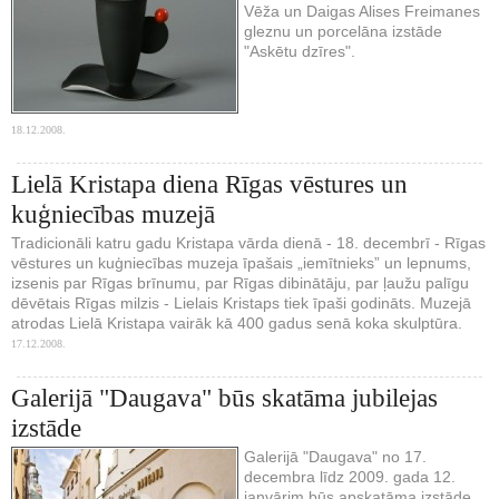
Vēža un Daigas Alises Freimanes
gleznu un porcelāna izstāde
"Askētu dzīres".
18.12.2008.
Lielā Kristapa diena Rīgas vēstures un
kuģniecības muzejā
Tradicionāli katru gadu Kristapa vārda dienā - 18. decembrī - Rīgas
vēstures un kuģniecības muzeja īpašais „iemītnieks” un lepnums,
izsenis par Rīgas brīnumu, par Rīgas dibinātāju, par ļaužu palīgu
dēvētais Rīgas milzis - Lielais Kristaps tiek īpaši godināts. Muzejā
atrodas Lielā Kristapa vairāk kā 400 gadus senā koka skulptūra.
17.12.2008.
Galerijā "Daugava" būs skatāma jubilejas
izstāde
Galerijā "Daugava" no 17.
decembra līdz 2009. gada 12.
janvārim būs apskatāma izstāde