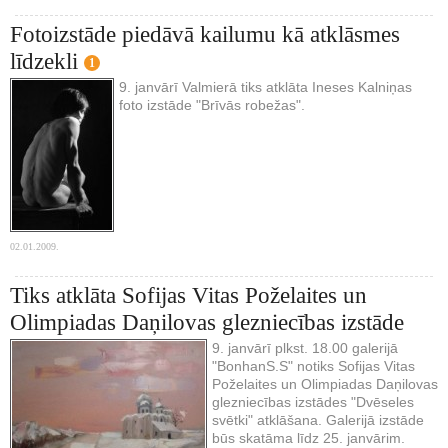
Fotoizstāde piedāvā kailumu kā atklāsmes
līdzekli
1
9. janvārī Valmierā tiks atklāta Ineses Kalniņas
foto izstāde "Brīvās robežas".
02.01.2009.
Tiks atklāta Sofijas Vitas Poželaites un
Olimpiadas Daņilovas glezniecības izstāde
9. janvārī plkst. 18.00 galerijā
"BonhanS.S" notiks Sofijas Vitas
Poželaites un Olimpiadas Daņilovas
glezniecības izstādes "Dvēseles
svētki" atklāšana. Galerijā izstāde
būs skatāma līdz 25. janvārim.