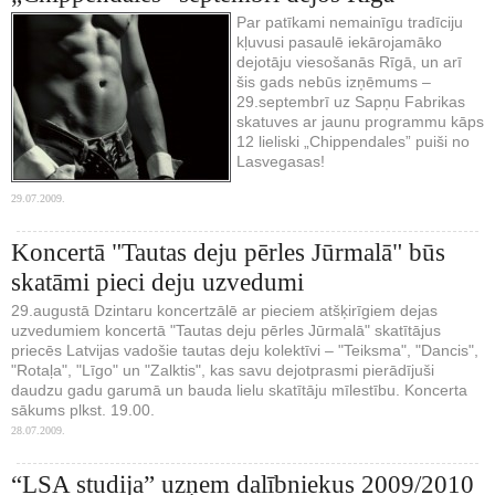
Par patīkami nemainīgu tradīciju
kļuvusi pasaulē iekārojamāko
dejotāju viesošanās Rīgā, un arī
šis gads nebūs izņēmums –
29.septembrī uz Sapņu Fabrikas
skatuves ar jaunu programmu kāps
12 lieliski „Chippendales” puiši no
Lasvegasas!
29.07.2009.
Koncertā "Tautas deju pērles Jūrmalā" būs
skatāmi pieci deju uzvedumi
29.augustā Dzintaru koncertzālē ar pieciem atšķirīgiem dejas
uzvedumiem koncertā "Tautas deju pērles Jūrmalā" skatītājus
priecēs Latvijas vadošie tautas deju kolektīvi – "Teiksma", "Dancis",
"Rotaļa", "Līgo" un "Zalktis", kas savu dejotprasmi pierādījuši
daudzu gadu garumā un bauda lielu skatītāju mīlestību. Koncerta
sākums plkst. 19.00.
28.07.2009.
“LSA studija” uzņem dalībniekus 2009/2010