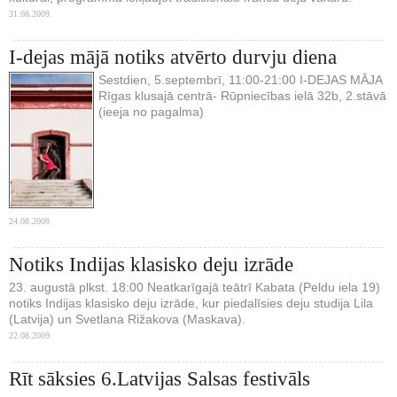
31.08.2009.
I-dejas mājā notiks atvērto durvju diena
Sestdien, 5.septembrī, 11:00-21:00 I-DEJAS MĀJA
Rīgas klusajā centrā- Rūpniecības ielā 32b, 2.stāvā
(ieeja no pagalma)
24.08.2009.
Notiks Indijas klasisko deju izrāde
23. augustā plkst. 18:00 Neatkarīgajā teātrī Kabata (Peldu iela 19)
notiks Indijas klasisko deju izrāde, kur piedalīsies deju studija Lila
(Latvija) un Svetlana Rižakova (Maskava).
22.08.2009.
Rīt sāksies 6.Latvijas Salsas festivāls