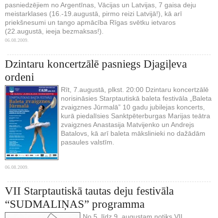
pasniedzējiem no Argentīnas, Vācijas un Latvijas, 7 gaisa deju
meistarklases (16.-19.augustā, pirmo reizi Latvijā!), kā arī
priekšnesumi un tango apmācība Rīgas svētku ietvaros
(22.augustā, ieeja bezmaksas!).
06.08.2009.
Dzintaru koncertzālē pasniegs Djagiļeva
ordeni
Rīt, 7.augustā, plkst. 20:00 Dzintaru koncertzālē
norisināsies Starptautiskā baleta festivāla „Baleta
zvaigznes Jūrmalā” 10 gadu jubilejas koncerts,
kurā piedalīsies Sanktpēterburgas Marijas teātra
zvaigznes Anastasija Matvijenko un Andrejs
Batalovs, kā arī baleta mākslinieki no dažādām
pasaules valstīm.
06.08.2009.
VII Starptautiskā tautas deju festivāla
“SUDMALIŅAS” programma
No 5. līdz 9. augustam notiks VII