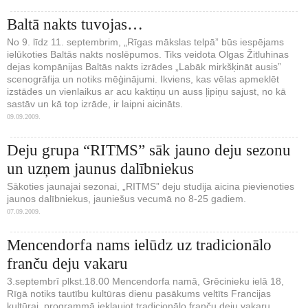
Baltā nakts tuvojas…
No 9. līdz 11. septembrim, „Rīgas mākslas telpā” būs iespējams
ielūkoties Baltās nakts noslēpumos. Tiks veidota Olgas Žitluhinas
dejas kompānijas Baltās nakts izrādes „Labāk mirkšķināt ausis”
scenogrāfija un notiks mēģinājumi. Ikviens, kas vēlas apmeklēt
izstādes un vienlaikus ar acu kaktiņu un auss ļipiņu sajust, no kā
sastāv un kā top izrāde, ir laipni aicināts.
09.09.2009.
Deju grupa “RITMS” sāk jauno deju sezonu
un uzņem jaunus dalībniekus
Sākoties jaunajai sezonai, „RITMS” deju studija aicina pievienoties
jaunos dalībniekus, jauniešus vecumā no 8-25 gadiem.
07.09.2009.
Mencendorfa nams ielūdz uz tradicionālo
franču deju vakaru
3.septembrī plkst.18.00 Mencendorfa namā, Grēcinieku ielā 18,
Rīgā notiks tautību kultūras dienu pasākums veltīts Francijas
kultūrai, programmā iekļaujot tradicionālo franču deju vakaru.