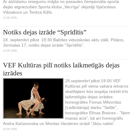
Ar atzīstamu sniegumu mājās no pasaules čempionāta sporta
dejās atgriezušies Sporta kluba „Vecrīga” dejotāji Vjačeslavs
Višņakovs un Terēza Kižlo.
15.09.2009.
Notiks dejas izrāde “Sprīdītis”
18. septembrī plkst. 19:30 Babītes vidusskolas aktu zālē, Piņķos,
Jūrmalas 17, notiks dejas izrāde “Sprīdītis”.
14.09.2009.
VEF Kultūras pilī notiks laikmetīgās dejas
izrādes
28.septembrī plkst.19:00 VEF
Kultūras pilī viena vakara ietvaros
skatītājiem būs iespēja redzēt trīs
laikmetīgās dejas izrādes:
horeogrāfes Fionas Milvordas
(Lielbritānija) darbu "Settle",
horeogrāfes Elīnas Breices - "Ņem
manas acis", kā arī horeogrāfu
Andra Kačanovska un Montas Vanderes izrādi "Jāņu nakts".
10.09.2009.