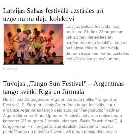
Latvijas Salsas festivālā uzstāsies arī
uzņēmumu deju kolektīvi
Latvijas Salsas festivālā, kas
notiks no 21. līdz 23.augustam,
tiek aicināti pieteikties arī
uzņēmumu deju kolektīvi, kuri ar
pašu izveidotiem Latino deju
demonstrējumiem varēs uzstāties
festivāla vakara pasākumos.
07.08.2009.
Tuvojas „Tango Sun Festival” – Argentīnas
tango svētki Rīgā un Jūrmalā
No 17. līdz 23.augustam Rīgā un Jūrmalā notiks “Tango Sun
Festival”, 2. Starptautiskais Argentīnas tango festivāls, kuru
organizē Argentīnas tango deju studijas “Tangostudio” vadītāji
Aigars Stirna un Ginta Opmane. Festivāla ietvaros notiks tango
koncerts (23.augustā Jūrmalā, viesnīcā „Baltic Beach Hotel”), 4
tango vakari – milongas ar starptautiski pazīstamu mūziķu
piedalīšanos un dejotāju šoviem, 43 tango meistarklases pie