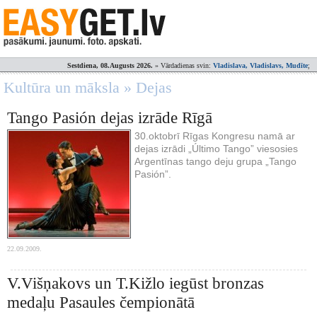
Sestdiena, 08.Augusts 2026.
» Vārdadienas svin:
Vladislava, Vladislavs, Mudīte
;
Kultūra un māksla » Dejas
Tango Pasión dejas izrāde Rīgā
30.oktobrī Rīgas Kongresu namā ar
dejas izrādi „Último Tango” viesosies
Argentīnas tango deju grupa „Tango
Pasión”.
22.09.2009.
V.Višņakovs un T.Kižlo iegūst bronzas
medaļu Pasaules čempionātā