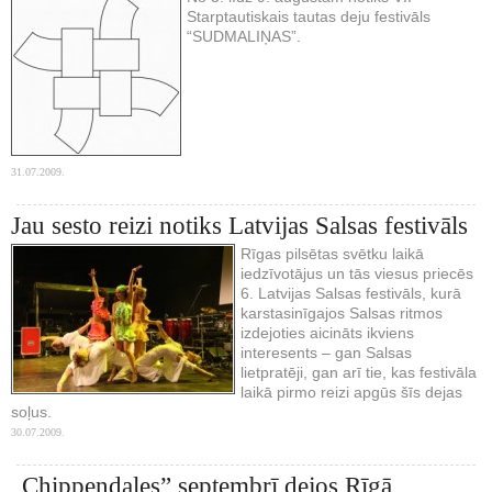
Starptautiskais tautas deju festivāls
“SUDMALIŅAS”.
31.07.2009.
Jau sesto reizi notiks Latvijas Salsas festivāls
Rīgas pilsētas svētku laikā
iedzīvotājus un tās viesus priecēs
6. Latvijas Salsas festivāls, kurā
karstasinīgajos Salsas ritmos
izdejoties aicināts ikviens
interesents – gan Salsas
lietpratēji, gan arī tie, kas festivāla
laikā pirmo reizi apgūs šīs dejas
soļus.
30.07.2009.
„Chippendales” septembrī dejos Rīgā