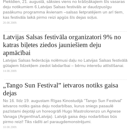
Piektdien, 21. augustā, sāksies viens no krāšņākajiem šīs vasaras
deju notikumiem 6.Latvijas Salsas festivāls ar daudzpusīgu
pasākumu programma ikvienam –salsas lietpratējiem un arī tiem,
kas festivāla laikā pirmo reizi apgūs šīs dejas soļus.
20.08.2009.
Latvijas Salsas festivāla organizatori 9% no
katras biļetes ziedos jauniešiem deju
apmācībai
Latvijas Salsas federācija nolēmusi daļu no Latvijas Salsas festivālā
gūtajiem līdzekļiem ziedot labdarībai – bērnu interešu attīstīšanai.
14.08.2009.
„Tango Sun Festival” ietvaros notiks gaisa
dejas
No 16. līdz 19. augustam Rīgas Kinostudijā “Tango Sun Festival”
ietvaros notiks gaisa deju nodarbības, kurus sniegs pasaulē
pazīstami dejotāji un horeogrāfi Hugo Mastrolorenzo un Agnese
Vanaga (Argentīna/Latvija). Latvijā gaisa deju nodarbības būs
pirmo reizi! Tiks rādīti arī paraugdemonstrējumi.
10.08.2009.