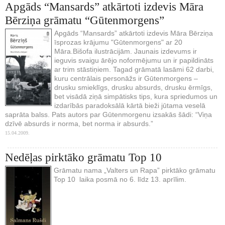
Apgāds “Mansards” atkārtoti izdevis Māra
Bērziņa grāmatu “Gūtenmorgens”
Apgāds “Mansards” atkārtoti izdevis Māra Bērziņa
īsprozas krājumu "Gūtenmorgens" ar 20
Māra.Bišofa ilustrācijām. Jaunais izdevums ir
ieguvis svaigu ārējo noformējumu un ir papildināts
ar trim stāstiņiem. Tagad grāmatā lasāmi 62 darbi,
kuru centrālais personāžs ir Gūtenmorgens –
drusku smieklīgs, drusku absurds, drusku ērmīgs,
bet visādā ziņā simpātisks tips, kura spriedumos un
izdarībās paradoksālā kārtā bieži jūtama veselā
saprāta balss. Pats autors par Gūtenmorgenu izsakās šādi: “Viņa
dzīvē absurds ir norma, bet norma ir absurds.”
15.04.2009.
Nedēļas pirktāko grāmatu Top 10
Grāmatu nama „Valters un Rapa” pirktāko grāmatu
Top 10 laika posmā no 6. līdz 13. aprīlim.