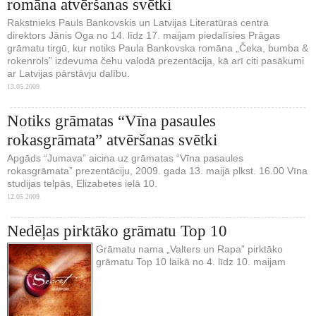
romāna atvēršanas svētki
Rakstnieks Pauls Bankovskis un Latvijas Literatūras centra
direktors Jānis Oga no 14. līdz 17. maijam piedalīsies Prāgas
grāmatu tirgū, kur notiks Paula Bankovska romāna „Čeka, bumba &
rokenrols” izdevuma čehu valodā prezentācija, kā arī citi pasākumi
ar Latvijas pārstāvju dalību.
13.05.2009.
Notiks grāmatas “Vīna pasaules
rokasgrāmata” atvēršanas svētki
Apgāds “Jumava” aicina uz grāmatas “Vīna pasaules
rokasgrāmata” prezentāciju, 2009. gada 13. maijā plkst. 16.00 Vīna
studijas telpās, Elizabetes ielā 10.
12.05.2009.
Nedēļas pirktāko grāmatu Top 10
Grāmatu nama „Valters un Rapa” pirktāko
grāmatu Top 10 laikā no 4. līdz 10. maijam