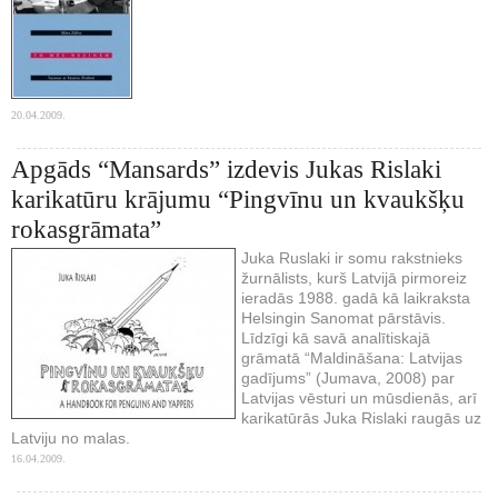
20.04.2009.
Apgāds “Mansards” izdevis Jukas Rislaki
karikatūru krājumu “Pingvīnu un kvaukšķu
rokasgrāmata”
Juka Ruslaki ir somu rakstnieks
žurnālists, kurš Latvijā pirmoreiz
ieradās 1988. gadā kā laikraksta
Helsingin Sanomat pārstāvis.
Līdzīgi kā savā analītiskajā
grāmatā “Maldināšana: Latvijas
gadījums” (Jumava, 2008) par
Latvijas vēsturi un mūsdienās, arī
karikatūrās Juka Rislaki raugās uz
Latviju no malas.
16.04.2009.