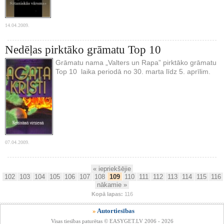
14.04.2009.
Nedēļas pirktāko grāmatu Top 10
Grāmatu nama „Valters un Rapa” pirktāko grāmatu
Top 10 laika periodā no 30. marta līdz 5. aprīlim.
07.04.2009.
« iepriekšējie
102
103
104
105
106
107
108
109
110
111
112
113
114
115
116
nākamie »
Kopā lapas:
116
»
Autortiesības
Visas tiesības paturētas © EASYGET.LV 2006 - 2026