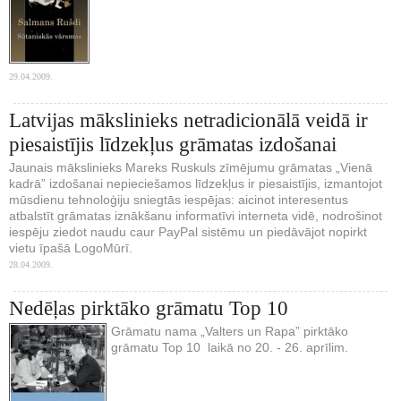
29.04.2009.
Latvijas mākslinieks netradicionālā veidā ir
piesaistījis līdzekļus grāmatas izdošanai
Jaunais mākslinieks Mareks Ruskuls zīmējumu grāmatas „Vienā
kadrā” izdošanai nepieciešamos līdzekļus ir piesaistījis, izmantojot
mūsdienu tehnoloģiju sniegtās iespējas: aicinot interesentus
atbalstīt grāmatas iznākšanu informatīvi interneta vidē, nodrošinot
iespēju ziedot naudu caur PayPal sistēmu un piedāvājot nopirkt
vietu īpašā LogoMūrī.
28.04.2009.
Nedēļas pirktāko grāmatu Top 10
Grāmatu nama „Valters un Rapa” pirktāko
grāmatu Top 10 laikā no 20. - 26. aprīlim.