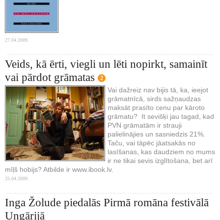
27.04.2009.
Veids, kā ērti, viegli un lēti nopirkt, samainīt
vai pārdot grāmatas
2
Vai dažreiz nav bijis tā, ka, ieejot
grāmatnīcā, sirds sažņaudzas
maksāt prasīto cenu par kāroto
grāmatu? It sevišķi jau tagad, kad
PVN grāmatām ir strauji
palielinājies un sasniedzis 21%.
Taču, vai tāpēc jāatsakās no
lasīšanas, kas daudziem no mums
ir ne tikai sevis izglītošana, bet arī
mīļš hobijs? Atbilde ir www.ibook.lv.
25.04.2009.
Inga Žolude piedalās Pirmā romāna festivālā
Ungārijā