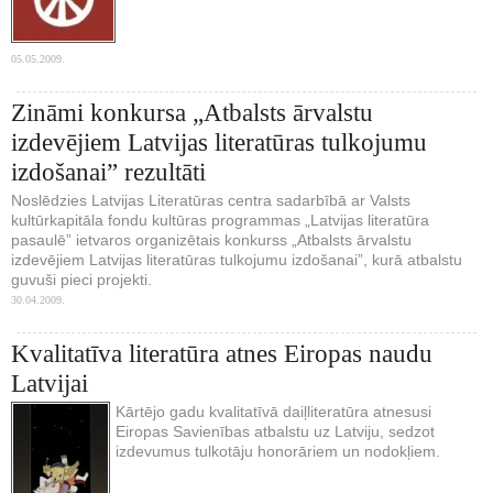
05.05.2009.
Zināmi konkursa „Atbalsts ārvalstu
izdevējiem Latvijas literatūras tulkojumu
izdošanai” rezultāti
Noslēdzies Latvijas Literatūras centra sadarbībā ar Valsts
kultūrkapitāla fondu kultūras programmas „Latvijas literatūra
pasaulē” ietvaros organizētais konkurss „Atbalsts ārvalstu
izdevējiem Latvijas literatūras tulkojumu izdošanai”, kurā atbalstu
guvuši pieci projekti.
30.04.2009.
Kvalitatīva literatūra atnes Eiropas naudu
Latvijai
Kārtējo gadu kvalitatīvā daiļliteratūra atnesusi
Eiropas Savienības atbalstu uz Latviju, sedzot
izdevumus tulkotāju honorāriem un nodokļiem.