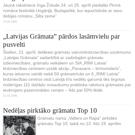
Jaunā rakstniece Inga Žolude 24. un 25. aprīlī piedalās Pirmā
romāna festivālā Ungārijā, Budapeštā, kur iepazīstinās ar savu
debijas romānu „Silta zeme”.
24.04.2009.
„Latvijas Grāmata” pārdos lasāmvielu par
pusvelti
Šodien, 21. aprīlī, lielākais grāmatu vairumtirdzniecības uzņēmums
„Latvijas Grāmata” sadarbībā ar vadošajām grāmatu
izdevniecībām, grāmatu veikaliem un SIA „RIMI Latvia”
tirdzniecības centriem uzsāk akciju „Pavasaris – brīnumdaris”,
kuras ietvaros vairāk nekā 50 grāmatnīcās un 6 „RIMI Latvia”
tirdzniecības centros visā Latvijā trīs nedēļu garumā tiks tirgotas
noderīgas 111 dažādu nosaukumu praktiska rakstura grāmatas par
ievērojami pazeminātām cenām – līdz pat 50% lētāk.
21.04.2009.
Nedēļas pirktāko grāmatu Top 10
Grāmatu nama „Valters un Rapa” pirktāko
grāmatu Top 10 laikā no 13. līdz 19. aprīlim