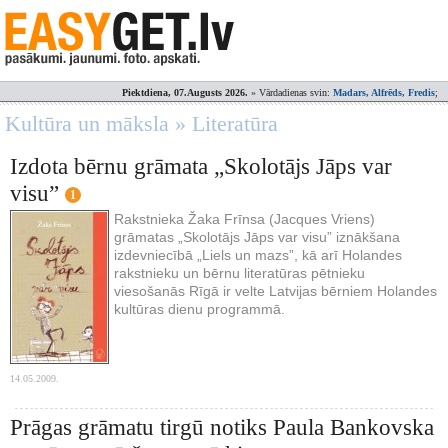
Piektdiena, 07.Augusts 2026.
» Vārdadienas svin:
Madars, Alfrēds, Fredis
;
Kultūra un māksla » Literatūra
Izdota bērnu grāmata „Skolotājs Jāps var
visu”
1
Rakstnieka Žaka Frīnsa (Jacques Vriens)
grāmatas „Skolotājs Jāps var visu” iznākšana
izdevniecībā „Liels un mazs”, kā arī Holandes
rakstnieku un bērnu literatūras pētnieku
viesošanās Rīgā ir velte Latvijas bērniem Holandes
kultūras dienu programmā.
14.05.2009.
Prāgas grāmatu tirgū notiks Paula Bankovska