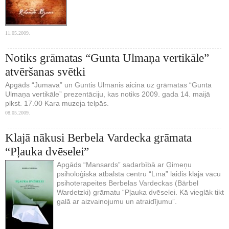
11.05.2009.
Notiks grāmatas “Gunta Ulmaņa vertikāle”
atvēršanas svētki
Apgāds “Jumava” un Guntis Ulmanis aicina uz grāmatas “Gunta
Ulmaņa vertikāle” prezentāciju, kas notiks 2009. gada 14. maijā
plkst. 17.00 Kara muzeja telpās.
08.05.2009.
Klajā nākusi Berbela Vardecka grāmata
“Pļauka dvēselei”
Apgāds “Mansards” sadarbībā ar Ģimeņu
psiholoģiskā atbalsta centru “Līna” laidis klajā vācu
psihoterapeites Berbelas Vardeckas (Bärbel
Wardetzki) grāmatu “Pļauka dvēselei. Kā vieglāk tikt
galā ar aizvainojumu un atraidījumu”.