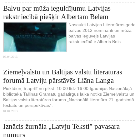
Balvu par mūža ieguldījumu Latvijas
rakstniecībā piešķir Albertam Belam
Nosaukti Latvijas Literatūras gada
balvas 2012 nominanti un mūža
balvas ieguvējs Latvijas
rakstniecībā ir Alberts Bels
05.04.2013.
Ziemeļvalstu un Baltijas valstu literatūras
forumā Latviju pārstāvēs Liāna Langa
Piektdien, 5.aprīlī no plkst. 10.00 līdz 16.00 Igaunijas Nacionālajā
bibliotēkā Tallinas Grāmatu gadatirgus laikā notiks Ziemeļvalstu un
Baltijas valstu literatūras forums „Nacionālā literatūra 21. gadsimtā.
Ieskats un perspektīvas”.
04.04.2013.
Iznācis žurnāla „Latvju Teksti” pavasara
numurs