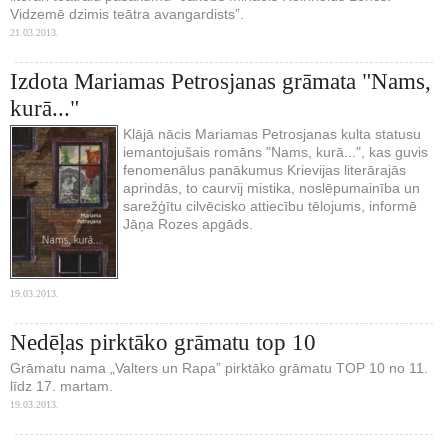
Vidzemē dzimis teātra avangardists”.
21.03.2013.
Izdota Mariamas Petrosjanas grāmata "Nams,
kurā..."
Klājā nācis Mariamas Petrosjanas kulta statusu
iemantojušais romāns "Nams, kurā...", kas guvis
fenomenālus panākumus Krievijas literārajās
aprindās, to caurvij mistika, noslēpumainība un
sarežģītu cilvēcisko attiecību tēlojums, informē
Jāņa Rozes apgāds.
19.03.2013.
Nedēļas pirktāko grāmatu top 10
Grāmatu nama „Valters un Rapa” pirktāko grāmatu TOP 10 no 11.
līdz 17. martam.
19.03.2013.