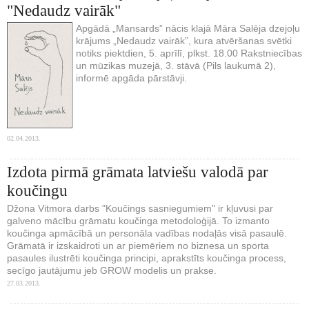
"Nedaudz vairāk"
Apgādā „Mansards” nācis klajā Māra Salēja dzejoļu
krājums „Nedaudz vairāk”, kura atvēršanas svētki
notiks piektdien, 5. aprīlī, plkst. 18.00 Rakstniecības
un mūzikas muzejā, 3. stāvā (Pils laukumā 2),
informē apgāda pārstāvji.
02.04.2013.
Izdota pirmā grāmata latviešu valodā par
koučingu
Džona Vitmora darbs "Koučings sasniegumiem" ir kļuvusi par
galveno mācību grāmatu koučinga metodoloģijā. To izmanto
koučinga apmācībā un personāla vadības nodaļās visā pasaulē.
Grāmatā ir izskaidroti un ar piemēriem no biznesa un sporta
pasaules ilustrēti koučinga principi, aprakstīts koučinga process,
secīgo jautājumu jeb GROW modelis un prakse.
27.03.2013.