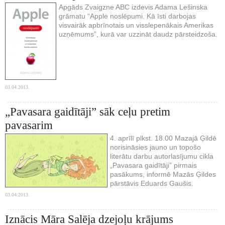
Apgāds Zvaigzne ABC izdevis Adama Lešinska
grāmatu “Apple noslēpumi. Kā īsti darbojas
visvairāk apbrīnotais un visslepenākais Amerikas
uzņēmums”, kurā var uzzināt daudz pārsteidzoša.
03.04.2013.
„Pavasara gaidītāji” sāk ceļu pretim
pavasarim
4. aprīlī plkst. 18.00 Mazajā Ģildē
norisināsies jauno un topošo
literātu darbu autorlasījumu cikla
„Pavasara gaidītāji” pirmais
pasākums, informē Mazās Ģildes
pārstāvis Eduards Gaušis.
03.04.2013.
Iznācis Māra Salēja dzejoļu krājums