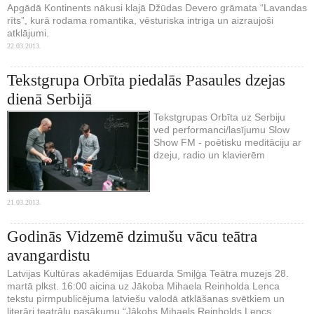
Apgādā Kontinents nākusi klajā Džūdas Devero grāmata “Lavandas
rīts”, kurā rodama romantika, vēsturiska intriga un aizraujoši
atklājumi.
22.03.2013.
Tekstgrupa Orbīta piedalās Pasaules dzejas
dienā Serbijā
Tekstgrupas Orbīta uz Serbiju
ved performanci/lasījumu Slow
Show FM - poētisku meditāciju ar
dzeju, radio un klavierēm
21.03.2013.
Godinās Vidzemē dzimušu vācu teātra
avangardistu
Latvijas Kultūras akadēmijas Eduarda Smiļģa Teātra muzejs 28.
martā plkst. 16:00 aicina uz Jākoba Mihaela Reinholda Lenca
tekstu pirmpublicējuma latviešu valodā atklāšanas svētkiem un
literāri teatrālu pasākumu “Jākobs Mihaels Reinholds Lencs.