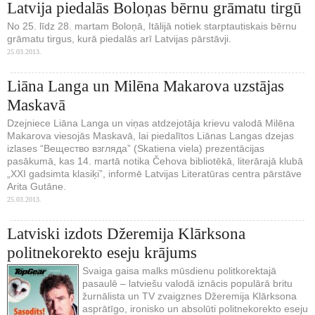
Latvija piedalās Boloņas bērnu grāmatu tirgū
No 25. līdz 28. martam Boloņā, Itālijā notiek starptautiskais bērnu
grāmatu tirgus, kurā piedalās arī Latvijas pārstāvji.
25.03.2013.
Liāna Langa un Milēna Makarova uzstājas
Maskavā
Dzejniece Liāna Langa un viņas atdzejotāja krievu valodā Milēna
Makarova viesojās Maskavā, lai piedalītos Liānas Langas dzejas
izlases “Bещество взгляда” (Skatiena viela) prezentācijas
pasākumā, kas 14. martā notika Čehova bibliotēkā, literārajā klubā
„XXI gadsimta klasiķi”, informē Latvijas Literatūras centra pārstāve
Arita Gutāne.
25.03.2013.
Latviski izdots Džeremija Klārksona
politnekorekto eseju krājums
Svaiga gaisa malks mūsdienu politkorektajā
pasaulē – latviešu valodā iznācis populārā britu
žurnālista un TV zvaigznes Džeremija Klārksona
asprātīgo, ironisko un absolūti politnekorekto eseju