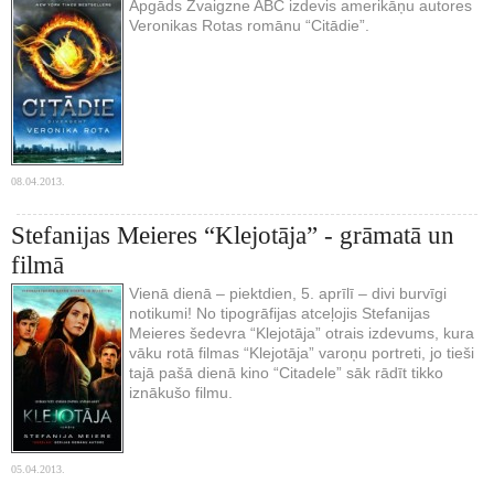
Apgāds Zvaigzne ABC izdevis amerikāņu autores
Veronikas Rotas romānu “Citādie”.
08.04.2013.
Stefanijas Meieres “Klejotāja” - grāmatā un
filmā
Vienā dienā – piektdien, 5. aprīlī – divi burvīgi
notikumi! No tipogrāfijas atceļojis Stefanijas
Meieres šedevra “Klejotāja” otrais izdevums, kura
vāku rotā filmas “Klejotāja” varoņu portreti, jo tieši
tajā pašā dienā kino “Citadele” sāk rādīt tikko
iznākušo filmu.
05.04.2013.