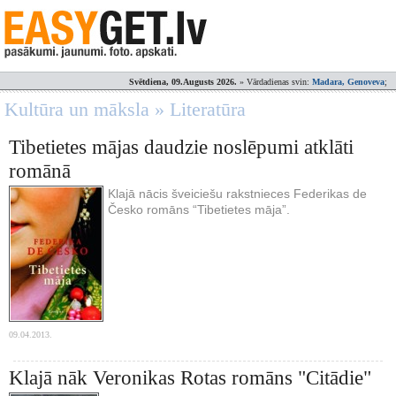
Svētdiena, 09.Augusts 2026.
» Vārdadienas svin:
Madara, Genoveva
;
Kultūra un māksla » Literatūra
Tibetietes mājas daudzie noslēpumi atklāti
romānā
Klajā nācis šveiciešu rakstnieces Federikas de
Česko romāns “Tibetietes māja”.
09.04.2013.
Klajā nāk Veronikas Rotas romāns "Citādie"