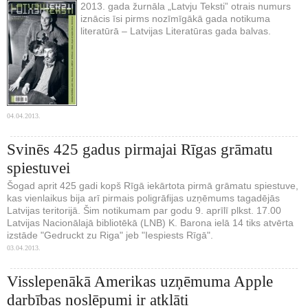
2013. gada žurnāla „Latvju Teksti” otrais numurs
iznācis īsi pirms nozīmīgākā gada notikuma
literatūrā – Latvijas Literatūras gada balvas.
04.04.2013.
Svinēs 425 gadus pirmajai Rīgas grāmatu
spiestuvei
Šogad aprit 425 gadi kopš Rīgā iekārtota pirmā grāmatu spiestuve,
kas vienlaikus bija arī pirmais poligrāfijas uzņēmums tagadējās
Latvijas teritorijā. Šim notikumam par godu 9. aprīlī plkst. 17.00
Latvijas Nacionālajā bibliotēkā (LNB) K. Barona ielā 14 tiks atvērta
izstāde "Gedruckt zu Riga" jeb "Iespiests Rīgā".
03.04.2013.
Visslepenākā Amerikas uzņēmuma Apple
darbības noslēpumi ir atklāti