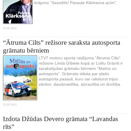
krājums “Sasodīts! Pasaule Klārksona acīm”.
25.03.2013.
“Ātruma Cilts” režisore saraksta autosporta
grāmatu bērniem
LTV7 motoru sporta raidījuma “Ātruma Cilts”
režisore Linda Ģībiete kopā ar Lolitu Grāvīti ir
sarakstījušas grāmatu bērniem “Matīss un
autosports”. Grāmata stāsta par plašo
autosporta pasauli, kuru var raksturot trijos
vārdos: daudzveidība, aizrautība un drošība.
25.03.2013.
Izdota Džūdas Devero grāmata “Lavandas
rīts”