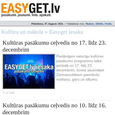
Piektdiena, 07.Augusts 2026.
» Vārdadienas svin:
Madars, Alfrēds, Fredis
;
Kultūra un māksla » Easyget iesaka
Kultūras pasākumu ceļvedis no 17. līdz 23.
decembrim
Piedāvājam saturīgu kultūras
pasākumu programmu laika
periodā no 17. līdz 23.
decembrim, šoreiz akcentējot
Ziemassvētkiem piemītošo
noskaņu, garu un siltumu.
17.12.2008.
Kultūras pasākumu ceļvedis no 10. līdz 16.
decembrim