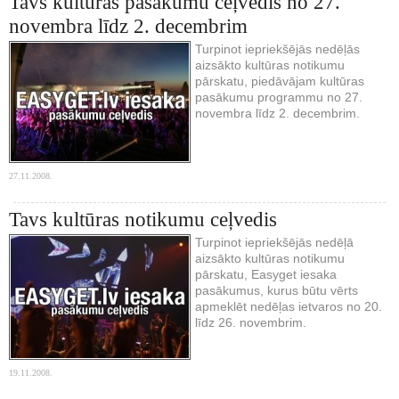
Tavs kultūras pasākumu ceļvedis no 27.
novembra līdz 2. decembrim
Turpinot iepriekšējās nedēļās
aizsākto kultūras notikumu
pārskatu, piedāvājam kultūras
pasākumu programmu no 27.
novembra līdz 2. decembrim.
27.11.2008.
Tavs kultūras notikumu ceļvedis
Turpinot iepriekšējās nedēļā
aizsākto kultūras notikumu
pārskatu, Easyget iesaka
pasākumus, kurus būtu vērts
apmeklēt nedēļas ietvaros no 20.
līdz 26. novembrim.
19.11.2008.