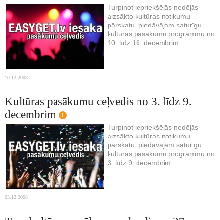
Turpinot iepriekšējās nedēļās
aizsākto kultūras notikumu
pārskatu, piedāvājam saturīgu
kultūras pasākumu programmu no
10. līdz 16. decembrim.
10.12.2008.
Kultūras pasākumu ceļvedis no 3. līdz 9.
decembrim
1
Turpinot iepriekšējās nedēļās
aizsākto kultūras notikumu
pārskatu, piedāvājam saturīgu
kultūras pasākumu programmu no
3. līdz 9. decembrim.
03.12.2008.