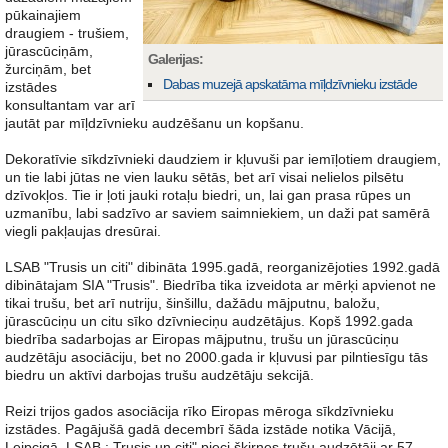
pūkainajiem
draugiem - trušiem,
jūrascūciņām,
Galerijas:
žurciņām, bet
Dabas muzejā apskatāma mīļdzīvnieku izstāde
izstādes
konsultantam var arī
jautāt par mīļdzīvnieku audzēšanu un kopšanu.
Dekoratīvie sīkdzīvnieki daudziem ir kļuvuši par iemīļotiem draugiem,
un tie labi jūtas ne vien lauku sētās, bet arī visai nelielos pilsētu
dzīvokļos. Tie ir ļoti jauki rotaļu biedri, un, lai gan prasa rūpes un
uzmanību, labi sadzīvo ar saviem saimniekiem, un daži pat samērā
viegli pakļaujas dresūrai.
LSAB "Trusis un citi" dibināta 1995.gadā, reorganizējoties 1992.gadā
dibinātajam SIA "Trusis". Biedrība tika izveidota ar mērķi apvienot ne
tikai trušu, bet arī nutriju, šinšillu, dažādu mājputnu, baložu,
jūrascūciņu un citu sīko dzīvnieciņu audzētājus. Kopš 1992.gada
biedrība sadarbojas ar Eiropas mājputnu, trušu un jūrascūciņu
audzētāju asociāciju, bet no 2000.gada ir kļuvusi par pilntiesīgu tās
biedru un aktīvi darbojas trušu audzētāju sekcijā.
Reizi trijos gados asociācija rīko Eiropas mēroga sīkdzīvnieku
izstādes. Pagājušā gadā decembrī šāda izstāde notika Vācijā,
Leipcigā. LSAB : Trusis un citi" pieci šķirnes trušu audzētāji ar 57