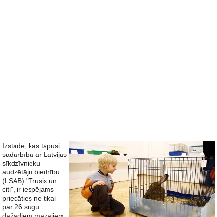
Izstādē, kas tapusi
sadarbībā ar Latvijas
sīkdzīvnieku
audzētāju biedrību
(LSAB) "Trusis un
citi", ir iespējams
priecāties ne tikai
par 26 sugu
dažādiem mazajiem