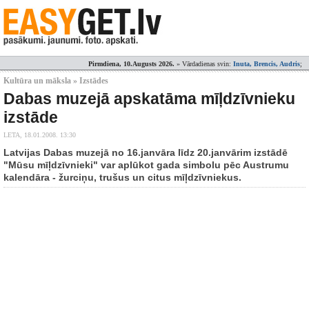
Pirmdiena, 10.Augusts 2026.
» Vārdadienas svin:
Inuta, Brencis, Audris
;
Kultūra un māksla » Izstādes
Dabas muzejā apskatāma mīļdzīvnieku
izstāde
LETA,
18.01.2008. 13:30
Latvijas Dabas muzejā no 16.janvāra līdz 20.janvārim izstādē
"Mūsu mīļdzīvnieki" var aplūkot gada simbolu pēc Austrumu
kalendāra - žurciņu, trušus un citus mīļdzīvniekus.