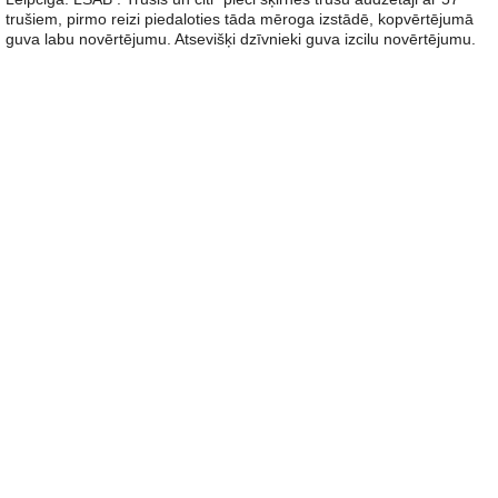
trušiem, pirmo reizi piedaloties tāda mēroga izstādē, kopvērtējumā
guva labu novērtējumu. Atsevišķi dzīvnieki guva izcilu novērtējumu.