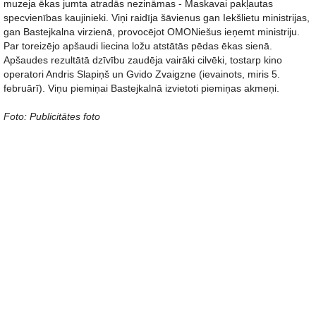
muzeja ēkas jumta atradās nezināmas - Maskavai pakļautas
specvienības kaujinieki. Viņi raidīja šāvienus gan Iekšlietu ministrijas,
gan Bastejkalna virzienā, provocējot OMONiešus ieņemt ministriju.
Par toreizējo apšaudi liecina ložu atstātās pēdas ēkas sienā.
Apšaudes rezultātā dzīvību zaudēja vairāki cilvēki, tostarp kino
operatori Andris Slapiņš un Gvido Zvaigzne (ievainots, miris 5.
februārī). Viņu piemiņai Bastejkalnā izvietoti piemiņas akmeņi.
Foto: Publicitātes foto