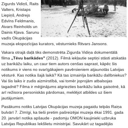
Zigurds Vidiņš, Raits
Valters, Kristaps
Liepiņš, Andrejs
Edvīns Feldmanis,
Aivars Reinholds un
Dainis Kļava. Sarunu
vadīs Okupācijas
muzeja ekspozīcijas kurators, vēsturnieks Ritvars Jansons.
Vakara otrajā daļā tiks demonstrēta Zigurda Vidiņa dokumentālā
filma
„Tēvu barikādes"
(2012). Filmā iekļautie septiņi stāsti atskatās
uz barikāžu laiku, un caur tiem autors cenšas saprast, kāpēc šis
notikums ir viens no svarīgākajiem pavērsieniem atjaunotās Latvijas
vēsturē. Kas notika šajā laikā? Kā tas izmainīja barikāžu dalībniekus?
Vai šis laiks ir zudis aizmirstībā, vai tomēr joprojām atbalsojas
tagadnē? Filma ir mēģinājums atgriezties barikāžu laika gaisotnē, kā
arī režisora personiskās pārdomas, meklējot atbildes uz šiem
jautājumiem.
Pasākums notiks Latvijas Okupācijas muzeja pagaidu telpās Raiņa
bulvārī 7. Zīmīgi, ka tieši pretim pašreizējai muzeja ēkai 1991. gada
20. janvārī notika apšaude - padomju OMON kaujinieki uzbruka
Latvijas Republikas Iekšlietu ministrijai. Savukārt uz tagadējās