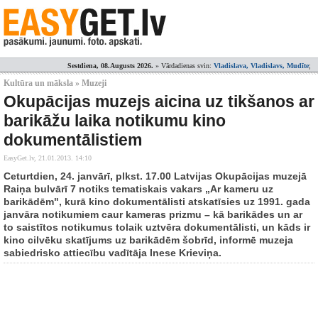
Sestdiena, 08.Augusts 2026.
» Vārdadienas svin:
Vladislava, Vladislavs, Mudīte
;
Kultūra un māksla » Muzeji
Okupācijas muzejs aicina uz tikšanos ar
barikāžu laika notikumu kino
dokumentālistiem
EasyGet.lv,
21.01.2013. 14:10
Ceturtdien, 24. janvārī, plkst. 17.00 Latvijas Okupācijas muzejā
Raiņa bulvārī 7 notiks tematiskais vakars „Ar kameru uz
barikādēm", kurā kino dokumentālisti atskatīsies uz 1991. gada
janvāra notikumiem caur kameras prizmu – kā barikādes un ar
to saistītos notikumus tolaik uztvēra dokumentālisti, un kāds ir
kino cilvēku skatījums uz barikādēm šobrīd, informē muzeja
sabiedrisko attiecību vadītāja Inese Krieviņa.