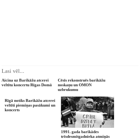
Lasi vēl...
Aicina uz Barikāžu atcerei
Cēsīs rekonstruēs barikāžu
veltītu koncertu Rīgas Domā
noskaņu un OMON
uzbrukumu
Rīgā notiks Barikāžu atcerei
veltīti piemiņas pasākumi un
koncerts
1991. gada barikādes
trīsdesmitgadnieka atmiņās