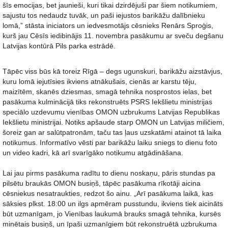
šīs emocijas, bet jaunieši, kuri tikai dzirdējuši par šiem notikumiem,
sajustu tos nedaudz tuvāk, un paši iejustos barikāžu dalībnieku
lomā,” stāsta iniciators un iedvesmotājs cēsnieks Renārs Sproģis,
kurš jau Cēsīs iedibinājis 11. novembra pasākumu ar sveču degšanu
Latvijas kontūrā Pils parka estrādē.
Tāpēc viss būs kā toreiz Rīgā – degs ugunskuri, barikāžu aizstāvjus,
kuru lomā iejutīsies ikviens atnākušais, cienās ar karstu tēju,
maizītēm, skanēs dziesmas, smagā tehnika nosprostos ielas, bet
pasākuma kulminācijā tiks rekonstruēts PSRS Iekšlietu ministrijas
speciālo uzdevumu vienības OMON uzbrukums Latvijas Republikas
Iekšlietu ministrijai. Notiks apšaude starp OMON un Latvijas miličiem,
šoreiz gan ar salūtpatronām, taču tas ļaus uzskatāmi atainot tā laika
notikumus. Informatīvo vēsti par barikāžu laiku sniegs to dienu foto
un video kadri, kā arī svarīgāko notikumu atgādināšana.
Lai jau pirms pasākuma radītu to dienu noskaņu, pāris stundas pa
pilsētu braukās OMON busiņš, tāpēc pasākuma rīkotāji aicina
cēsniekus nesatraukties, redzot šo ainu. „Arī pasākuma laikā, kas
sāksies plkst. 18:00 un ilgs apmēram pusstundu, ikviens tiek aicināts
būt uzmanīgam, jo Vienības laukumā brauks smagā tehnika, kursēs
minētais busiņš, un īpaši uzmanīgiem būt rekonstruētā uzbrukuma