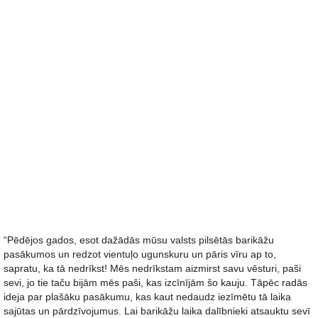
“Pēdējos gados, esot dažādās mūsu valsts pilsētās barikāžu
pasākumos un redzot vientuļo ugunskuru un pāris vīru ap to,
sapratu, ka tā nedrīkst! Mēs nedrīkstam aizmirst savu vēsturi, paši
sevi, jo tie taču bijām mēs paši, kas izcīnījām šo kauju. Tāpēc radās
ideja par plašāku pasākumu, kas kaut nedaudz iezīmētu tā laika
sajūtas un pārdzīvojumus. Lai barikāžu laika dalībnieki atsauktu sevī