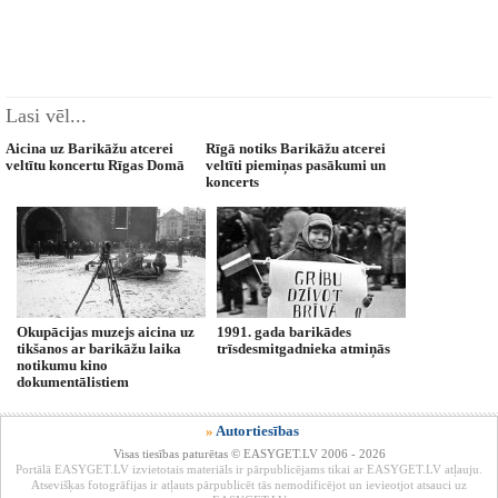
Lasi vēl...
Aicina uz Barikāžu atcerei
Rīgā notiks Barikāžu atcerei
veltītu koncertu Rīgas Domā
veltīti piemiņas pasākumi un
koncerts
Okupācijas muzejs aicina uz
1991. gada barikādes
tikšanos ar barikāžu laika
trīsdesmitgadnieka atmiņās
notikumu kino
dokumentālistiem
»
Autortiesības
Visas tiesības paturētas © EASYGET.LV 2006 - 2026
Portālā EASYGET.LV izvietotais materiāls ir pārpublicējams tikai ar EASYGET.LV atļauju.
Atsevišķas fotogrāfijas ir atļauts pārpublicēt tās nemodificējot un ievieotjot atsauci uz