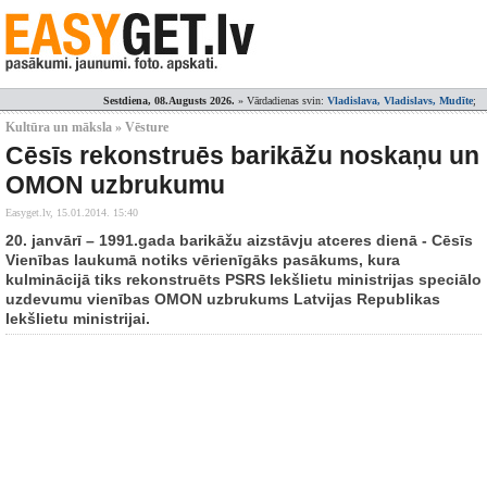
Sestdiena, 08.Augusts 2026.
» Vārdadienas svin:
Vladislava, Vladislavs, Mudīte
;
Kultūra un māksla » Vēsture
Cēsīs rekonstruēs barikāžu noskaņu un
OMON uzbrukumu
Easyget.lv,
15.01.2014. 15:40
20. janvārī – 1991.gada barikāžu aizstāvju atceres dienā - Cēsīs
Vienības laukumā notiks vērienīgāks pasākums, kura
kulminācijā tiks rekonstruēts PSRS Iekšlietu ministrijas speciālo
uzdevumu vienības OMON uzbrukums Latvijas Republikas
Iekšlietu ministrijai.