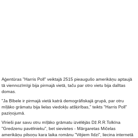
Aģentūras "Harris Poll" veiktajā 2515 pieaugušo amerikāņu aptaujā
tā viennozīmīgi bija pirmajā vietā, taču par otro vietu bija dalītas
domas.
"Ja Bībele ir pirmajā vietā katrā demogrāfiskajā grupā, par otru
mīļāko grāmatu bija lielas viedokļu atšķirības," teikts "Harris Poll"
paziņojumā.
Vīrieši par savu otru mīļāko grāmatu izvēlējās Dž.R.R.Tolkīna
"Gredzenu pavēlnieku", bet sievietes - Mārgaretas Mičelas
amerikāņu pilsoņu kara laika romānu "Vējiem līdzi", liecina internetā