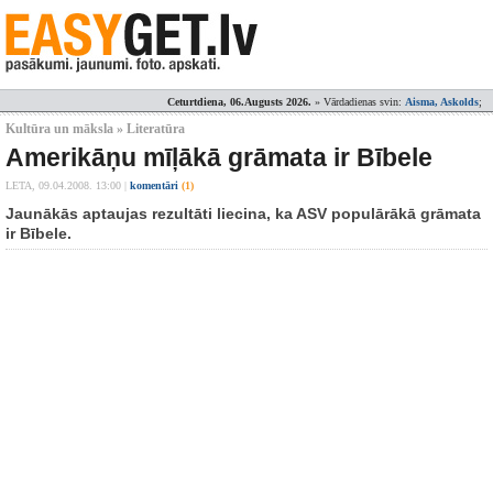
Ceturtdiena, 06.Augusts 2026.
» Vārdadienas svin:
Aisma, Askolds
;
Kultūra un māksla » Literatūra
Amerikāņu mīļākā grāmata ir Bībele
LETA,
09.04.2008. 13:00
|
komentāri
(1)
Jaunākās aptaujas rezultāti liecina, ka ASV populārākā grāmata
ir Bībele.