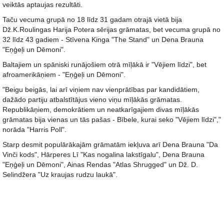
veiktās aptaujas rezultāti.
Taču vecuma grupā no 18 līdz 31 gadam otrajā vietā bija
Dž.K.Roulingas Harija Potera sērijas grāmatas, bet vecuma grupā no
32 līdz 43 gadiem - Stīvena Kinga "The Stand" un Dena Brauna
"Eņģeļi un Dēmoni".
Baltajiem un spāniski runājošiem otrā mīļākā ir "Vējiem līdzi", bet
afroamerikāņiem - "Eņģeļi un Dēmoni".
"Beigu beigās, lai arī viņiem nav vienprātības par kandidātiem,
dažādo partiju atbalstītājus vieno viņu mīļākās grāmatas.
Republikāņiem, demokrātiem un neatkarīgajiem divas mīļākās
grāmatas bija vienas un tās pašas - Bībele, kurai seko "Vējiem līdzi","
norāda "Harris Poll".
Starp desmit populārākajām grāmatām iekļuva arī Dena Brauna "Da
Vinči kods", Hārperes Lī "Kas nogalina lakstīgalu", Dena Brauna
"Eņģeļi un Dēmoni", Ainas Rendas "Atlas Shrugged" un Dž. D.
Selindžera "Uz kraujas rudzu laukā".