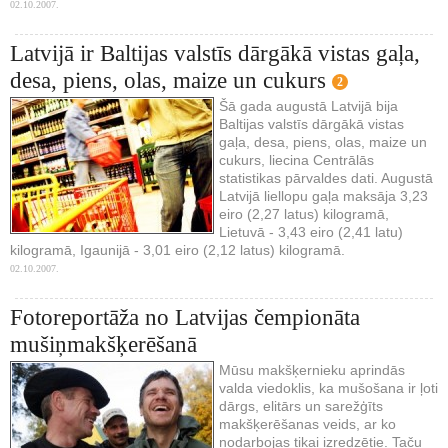
02.10.2007.
Latvijā ir Baltijas valstīs dārgākā vistas gaļa,
desa, piens, olas, maize un cukurs
2
Šā gada augustā Latvijā bija
Baltijas valstīs dārgākā vistas
gaļa, desa, piens, olas, maize un
cukurs, liecina Centrālās
statistikas pārvaldes dati. Augustā
Latvijā liellopu gaļa maksāja 3,23
eiro (2,27 latus) kilogramā,
Lietuvā - 3,43 eiro (2,41 latu)
kilogramā, Igaunijā - 3,01 eiro (2,12 latus) kilogramā.
02.10.2007.
Fotoreportāža no Latvijas čempionāta
mušiņmakšķerēšanā
Mūsu makšķernieku aprindās
valda viedoklis, ka mušošana ir ļoti
dārgs, elitārs un sarežģīts
makšķerēšanas veids, ar ko
nodarbojas tikai izredzētie. Taču