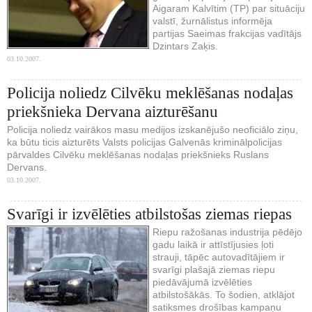
Aigaram Kalvītim (TP) par situāciju
valstī, žurnālistus informēja
partijas Saeimas frakcijas vadītājs
Dzintars Zaķis.
03.10.2007.
Policija noliedz Cilvēku meklēšanas nodaļas
priekšnieka Dervana aizturēšanu
Policija noliedz vairākos masu medijos izskanējušo neoficiālo ziņu,
ka būtu ticis aizturēts Valsts policijas Galvenās kriminālpolicijas
pārvaldes Cilvēku meklēšanas nodaļas priekšnieks Ruslans
Dervans.
03.10.2007.
Svarīgi ir izvēlēties atbilstošas ziemas riepas
Riepu ražošanas industrija pēdējo
gadu laikā ir attīstījusies ļoti
strauji, tāpēc autovadītājiem ir
svarīgi plašajā ziemas riepu
piedāvājumā izvēlēties
atbilstošākās. To šodien, atklājot
satiksmes drošības kampaņu