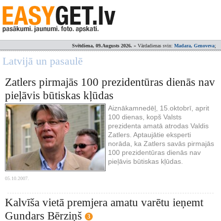
Svētdiena, 09.Augusts 2026.
» Vārdadienas svin:
Madara, Genoveva
;
Latvijā un pasaulē
Zatlers pirmajās 100 prezidentūras dienās nav
pieļāvis būtiskas kļūdas
Aiznākamnedēļ, 15.oktobrī, aprit
100 dienas, kopš Valsts
prezidenta amatā atrodas Valdis
Zatlers. Aptaujātie eksperti
norāda, ka Zatlers savās pirmajās
100 prezidentūras dienās nav
pieļāvis būtiskas kļūdas.
05.10.2007.
Kalvīša vietā premjera amatu varētu ieņemt
Gundars Bērziņš
3