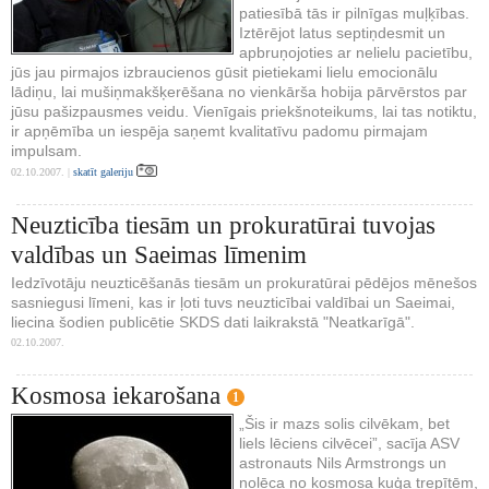
patiesībā tās ir pilnīgas muļķības.
Iztērējot latus septiņdesmit un
apbruņojoties ar nelielu pacietību,
jūs jau pirmajos izbraucienos gūsit pietiekami lielu emocionālu
lādiņu, lai mušiņmakšķerēšana no vienkārša hobija pārvērstos par
jūsu pašizpausmes veidu. Vienīgais priekšnoteikums, lai tas notiktu,
ir apņēmība un iespēja saņemt kvalitatīvu padomu pirmajam
impulsam.
02.10.2007. |
skatīt galeriju
Neuzticība tiesām un prokuratūrai tuvojas
valdības un Saeimas līmenim
Iedzīvotāju neuzticēšanās tiesām un prokuratūrai pēdējos mēnešos
sasniegusi līmeni, kas ir ļoti tuvs neuzticībai valdībai un Saeimai,
liecina šodien publicētie SKDS dati laikrakstā "Neatkarīgā".
02.10.2007.
Kosmosa iekarošana
1
„Šis ir mazs solis cilvēkam, bet
liels lēciens cilvēcei”, sacīja ASV
astronauts Nils Armstrongs un
nolēca no kosmosa kuģa trepītēm,