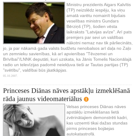
Ministru prezidents Aigars Kalvītis
(TP) neizslēdz iespēju, ka viņu
amatā varētu nomainīt bijušais
veselības ministrs Gundars
Bērziņš (TP), šodien vēsta
laikraksts "Latvijas avīze". Arī pats
premjers par sevi un valdības
nākotni nemaz nav tik pārliecināts,
jo, ja par nākamā gada valsts budžetu nenobalsos arī daļa no Zaļo
un zemnieku savienības, kā arī apvienības "Tēvzemei un
Brīvībai"/LNNK deputāti, kuri uzskata, ka Jānis Tomelis Nacionālajā
radio un televīzijas padomē neiekļuva tieši ar Tautas partijas (TP)
"svētību", valdībai būs jāatkāpjas.
05.10.2007.
Princeses Diānas nāves apstākļu izmeklēšanā
rāda jaunus videomateriālus
1
Velsas princeses Diānas nāves
apstākļu izmeklēšanas lietā
zvērinātajiem demonstrēti kadri,
kas uzņemti tikai dažas stundas
pirms princeses bojāejas
autokatastrofā.