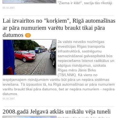
"Ziema ir klāt!", sacīja tās rīkotāji.
03.10.2007.
Lai izvairītos no "korķiem", Rīgā automašīnas
ar pāra numuriem varētu braukt tikai pāra
datumos
12
Ja valsts neveiks nozīmīgas
investīcijas Rīgas transporta
infrastruktūrā, sastrēgumu
samazināšanai galvaspilsētā būs
nepieciešams īstenot radikālus un
sāpīgus risinājumus, uzskata
Rīgas mērs Jānis Birks
(TB/LNNK). Kā viens no
iespējamajiem risinājumiem varētu būt pāra un nepāra sistēmas
ieviešana. Tā izpaustos tā, ka Rīgā automašīnas ar pāra numuriem
varētu braukt tikai pāra datumos, bet ar nepāra numuriem - nepāra
datumos.
03.10.2007.
2008.gadā Jelgavā atklās unikālu vēja tuneli