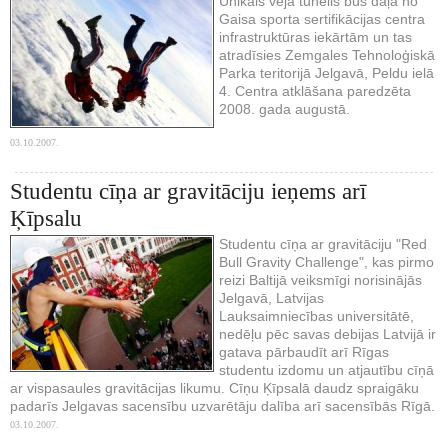
Unikāls vēja tunelis būs daļa no
Gaisa sporta sertifikācijas centra
infrastruktūras iekārtām un tas
atradīsies Zemgales Tehnoloģiskā
Parka teritorijā Jelgavā, Peldu ielā
4. Centra atklāšana paredzēta
2008. gada augustā.
03.10.2007.
Studentu cīņa ar gravitāciju ieņems arī
Ķīpsalu
Studentu cīņa ar gravitāciju "Red
Bull Gravity Challenge", kas pirmo
reizi Baltijā veiksmīgi norisinājās
Jelgavā, Latvijas
Lauksaimniecības universitātē,
nedēļu pēc savas debijas Latvijā ir
gatava pārbaudīt arī Rīgas
studentu izdomu un atjautību cīņā
ar vispasaules gravitācijas likumu. Cīņu Ķīpsalā daudz spraigāku
padarīs Jelgavas sacensību uzvarētāju dalība arī sacensībās Rīgā.
03.10.2007.