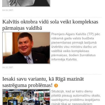
04.10.2007.
Kalvītis oktobra vidū sola veikt kompleksas
pārmaiņas valdībā
Premjers Aigars Kalvītis (TP) pēc
nākamā gada valsts budžeta
pieņemšanas pirmajā lasījumā
izvērtēs visu ministru darbu un
valdībā veiks kompleksas
pārmaiņas, šodien žurnālistus
informēja Kalvītis.
04.10.2007.
Iesaki savu variantu, kā Rīgā mazināt
sastrēguma problēmas!
3
Situācijā, kad ar katru dienu
pilsētā pieaug automašīnu skaits,
sastrēgumu problēmu iespējams
risināt tikai ar nepopulāriem