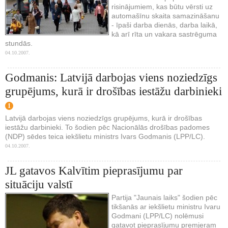
risinājumiem, kas būtu vērsti uz
automašīnu skaita samazināšanu
- īpaši darba dienās, darba laikā,
kā arī rīta un vakara sastrēguma
stundās.
04.10.2007.
Godmanis: Latvijā darbojas viens noziedzīgs
grupējums, kurā ir drošības iestāžu darbinieki
1
Latvijā darbojas viens noziedzīgs grupējums, kurā ir drošības
iestāžu darbinieki. To šodien pēc Nacionālās drošības padomes
(NDP) sēdes teica iekšlietu ministrs Ivars Godmanis (LPP/LC).
04.10.2007.
JL gatavos Kalvītim pieprasījumu par
situāciju valstī
Partija "Jaunais laiks" šodien pēc
tikšanās ar iekšlietu ministru Ivaru
Godmani (LPP/LC) nolēmusi
gatavot pieprasījumu premjeram