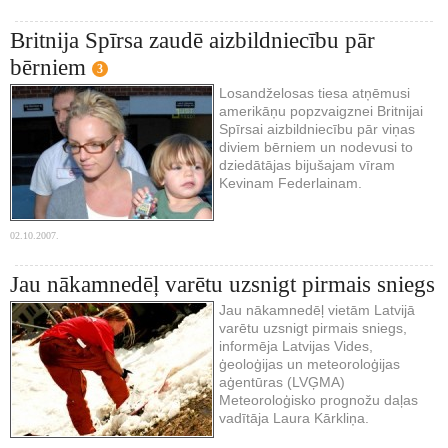
Britnija Spīrsa zaudē aizbildniecību pār
bērniem
3
Losandželosas tiesa atņēmusi
amerikāņu popzvaigznei Britnijai
Spīrsai aizbildniecību pār viņas
diviem bērniem un nodevusi to
dziedātājas bijušajam vīram
Kevinam Federlainam.
02.10.2007.
Jau nākamnedēļ varētu uzsnigt pirmais sniegs
Jau nākamnedēļ vietām Latvijā
varētu uzsnigt pirmais sniegs,
informēja Latvijas Vides,
ģeoloģijas un meteoroloģijas
aģentūras (LVĢMA)
Meteoroloģisko prognožu daļas
vadītāja Laura Kārkliņa.