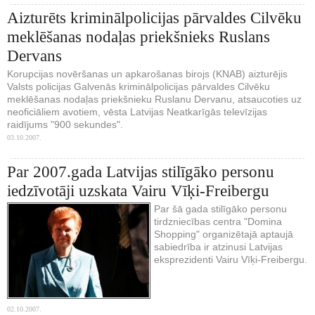
Aizturēts kriminālpolicijas pārvaldes Cilvēku
meklēšanas nodaļas priekšnieks Ruslans
Dervans
Korupcijas novēršanas un apkarošanas birojs (KNAB) aizturējis
Valsts policijas Galvenās kriminālpolicijas pārvaldes Cilvēku
meklēšanas nodaļas priekšnieku Ruslanu Dervanu, atsaucoties uz
neoficiāliem avotiem, vēsta Latvijas Neatkarīgās televīzijas
raidījums "900 sekundes".
03.10.2007.
Par 2007.gada Latvijas stilīgāko personu
iedzīvotāji uzskata Vairu Vīķi-Freibergu
Par šā gada stilīgāko personu
tirdzniecības centra "Domina
Shopping" organizētajā aptaujā
sabiedrība ir atzinusi Latvijas
eksprezidenti Vairu Vīķi-Freibergu.
02.10.2007.