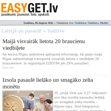
Sestdiena, 08.Augusts 2026.
» Vārdadienas svin:
Vladislava, Vladislavs, Mudīte
;
Latvijā un pasaulē » Sadzīve
Maijā visvairāk lietota 20 braucienu
viedbiļete
Kā liecina Rīgas satiksmes apkopotā informācija, šā gada maijā
Rīgas sabiedriskajā transportā visvairāk lietota ir viedbiļete 20
braucieniem, to reģistrējuši 2293784 jeb 25% pasažieri.
28.06.2010.
Izsola pasaulē lielāko un smagāko zelta
monētu
25. jūnijā Vīnē par 3,27 miljoniem
eiro tika izsolīta pasaules lielākā
un smagākā zelta monēta –
Kļavas lapa. Simt kilogramus
smagā monēta, kuras diametrs ir