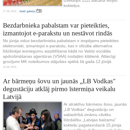
izveidojot 1111 Bacardi Mojito
kokteiļus.
17.06.2010. |
skatīt galeriju
Bezdarbnieka pabalstam var pieteikties,
izmantojot e-parakstu un nestāvot rindās
No jūnija vidus bezdarbnieka pabalstam ir iespējams pieteikties
elektroniski, izmantojot e-parakstu, kas ir oficiāla alternatīva
līdzšinējai iesniegumu aizpildīšanai kādā no Valsts sociālās
apdrošināšanas aģentūras (VSAA) nodaļām klātienē. Attiecīgi
grozījumi MK noteikumos stājušies spēkā šā gada 12.jūnijā.
16.06.2010.
Ar bārmeņu šovu un jaunās „LB Vodkas"
degustāciju atklāj pirmo īstermiņa veikalu
Latvijā
Ar atraktīvu bārmeņu šovu, jaunās
„LB Vodkas" degustāciju un
sabiedrībā zināmu cilvēku
līdzdalību „Latvijas balzama"
kokteiļu pagatavošanā 15.jūnija