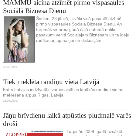
MAMMU aicina atzīmēt pirmo vispasaules
Sociālā Biznesa Dienu
Šodien, 28.jūnijā, cilvēki visā pasaulē atzīmē
pirmo vispasaules Sociālā Biznesa Dienu. Arī
turpmāk vienreiz gadā šajā datumā notiks
pasākumi veltīti Sociālajam Biznesam un tā ideju
radīšanai, apmaiņai un diskusijām.
28.06.2010.
Tiek meklēta randiņu vieta Latvijā
Katrs Latvijas iedzīvotājs var iesaistīties labākās randiņu vietas
meklēšanā ārpus Rīgas, Latvijā.
28.06.2010.
Jāņu brīvdienu laikā atpūsties pludmalē varēs
droši
Turpinās 2009. gadā uzsāktā