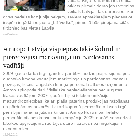
vakarā Rīgā, K.Barona ielā 6 tika
atklāts pirmais demo jeb īstermiņa
veikals Latvijā. Tas darbosies tikai
divas nedēļas līdz jūnija beigām, saviem apmeklētājiem piedāvājot
iespēju iegādāties jauno „LB Vodku", pirms tā būs pieejama citās
tirdzniecības vietās Latvijā.
16.06.2010.
Amrop: Latvijā vispieprasītākie šobrīd ir
pieredzējuši mārketinga un pārdošanas
vadītāji
2009. gadā darba tirgū gandrīz par 60% audzis pieprasījums pēc
augstākā līmeņa vadītājiem mārketinga un pārdošanas vadītāju
pozīcijās, liecina augstākā līmeņa personāla atlases uzņēmuma
Amrop apkopotie dati. Vislielākā nepieciešamība pēc augstas
klases vadītājiem 2009. gadā ir bijusi telekomunikāciju,
mazumtirdzniecības, kā arī plaša patēriņa produkcijas ražošanas
un pārdošanas nozarēs. Lai arī kopumā personāla atlases tirgū
pērn bija manāms jūtams kritums, Amrop kļuvusi par lielāko
personāla atlases konsultantu kompāniju 2009. gadā*, sasniedzot
labākos apgrozījuma rādītājus starp nozares nozīmīgākajiem
uzņēmumiem.
16.06.2010.