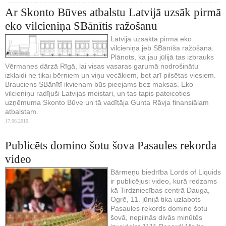
Ar Skonto Būves atbalstu Latvijā uzsāk pirmā
eko vilcieniņa SBānītis ražošanu
Latvijā uzsākta pirmā eko
vilcieniņa jeb SBānīša ražošana.
Plānots, ka jau jūlijā tas izbrauks
Vērmanes dārzā Rīgā, lai visas vasaras garumā nodrošinātu
izklaidi ne tikai bērniem un viņu vecākiem, bet arī pilsētas viesiem.
Brauciens SBānītī ikvienam būs pieejams bez maksas. Eko
vilcieniņu radījuši Latvijas meistari, un tas tapis pateicoties
uzņēmuma Skonto Būve un tā vadītāja Gunta Rāvja finansiālam
atbalstam.
17.06.2010.
Publicēts domino šotu šova Pasaules rekorda
video
Bārmeņu biedrība Lords of Liquids
ir publicējusi video, kurā redzams
kā Tirdzniecības centrā Dauga,
Ogrē, 11. jūnijā tika uzlabots
Pasaules rekords domino šotu
šovā, nepilnās divās minūtēs