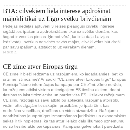
BTA: cilvēkiem liela interese apdrošināt
mājokli tikai uz Līgo svētku brīvdienām
Pēdējās nedēļās aptuveni 3 reizes pieaugusi cilvēku interese
iegādāties īpašuma apdrošināšanu tikai uz svētku dienām, kas
šogad ir veselas piecas. Ņemot vērā, ka liela daļa Latvijas
iedzīvotāju svētkus nesvinēs savās mājās, cilvēki vēlas būt droši
par savu īpašumu, atstājot to uz vairākām dienām.
16.06.2010.
CE zīme atver Eiropas tirgu
CE zīme ir bieži redzama uz ražojumiem, ko iegādājamies, bet ko
šī zīme īsti nozīmē? Ar saukli "CE zīme atver Eiropas tirgu" Eiropas
Komisija īsteno informācijas kampaņu par CE zīmi. Zīme norāda,
ka ražojums atbilst visiem attiecīgajiem ES tiesību aktiem, dodot
tiesības to laist tirdzniecībā un pārdot visā ES. Uzliekot ražojumam
CE zīmi, ražotājs uz savu atbildību apliecina ražojuma atbilstību
visām attiecīgajām tiesiskajām prasībām, jo īpaši tām, kas
nodrošina veselības, drošības un vides aizsardzību. Ražojumu
neatbilstības ļaunprātīgas izmantošanas juridiskās un ekonomiskās
sekas ir tik nopietnas, ka tās attur lielāko daļu likumīgo uzņēmumu
no šo tiesību aktu pārkāpšanas. Kampaņa galvenokārt paredzēta