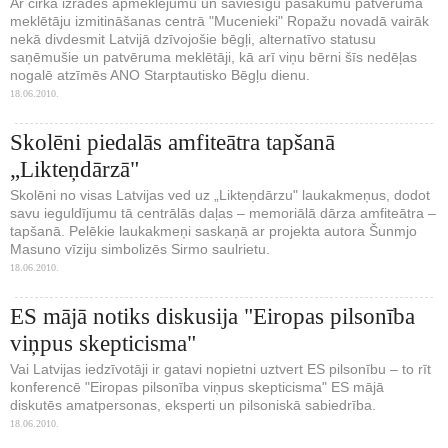
Ar cirka izrādes apmeklējumu un saviesīgu pasākumu patvēruma
meklētāju izmitināšanas centrā "Mucenieki" Ropažu novadā vairāk
nekā divdesmit Latvijā dzīvojošie bēgļi, alternatīvo statusu
saņēmušie un patvēruma meklētāji, kā arī viņu bērni šīs nedēļas
nogalē atzīmēs ANO Starptautisko Bēgļu dienu.
18.06.2010.
Skolēni piedalās amfiteātra tapšanā
„Likteņdārzā"
Skolēni no visas Latvijas ved uz „Likteņdārzu" laukakmeņus, dodot
savu ieguldījumu tā centrālās daļas – memoriālā dārza amfiteātra –
tapšanā. Pelēkie laukakmeņi saskaņā ar projekta autora Šunmjo
Masuno vīziju simbolizēs Sirmo saulrietu.
18.06.2010.
ES mājā notiks diskusija "Eiropas pilsonība
viņpus skepticisma"
Vai Latvijas iedzīvotāji ir gatavi nopietni uztvert ES pilsonību – to rīt
konferencē "Eiropas pilsonība viņpus skepticisma" ES mājā
diskutēs amatpersonas, eksperti un pilsoniskā sabiedrība.
18.06.2010.