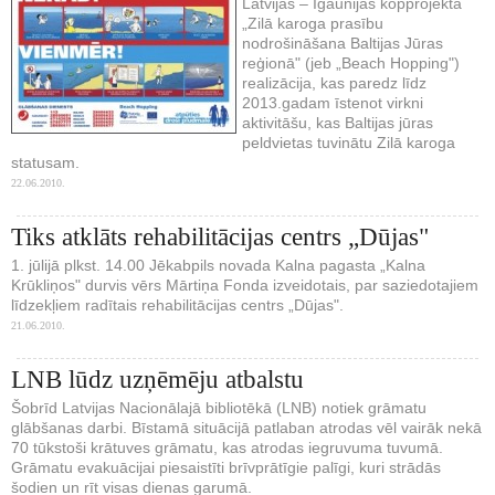
Latvijas – Igaunijas kopprojekta
„Zilā karoga prasību
nodrošināšana Baltijas Jūras
reģionā" (jeb „Beach Hopping")
realizācija, kas paredz līdz
2013.gadam īstenot virkni
aktivitāšu, kas Baltijas jūras
peldvietas tuvinātu Zilā karoga
statusam.
22.06.2010.
Tiks atklāts rehabilitācijas centrs „Dūjas"
1. jūlijā plkst. 14.00 Jēkabpils novada Kalna pagasta „Kalna
Krūkliņos" durvis vērs Mārtiņa Fonda izveidotais, par saziedotajiem
līdzekļiem radītais rehabilitācijas centrs „Dūjas".
21.06.2010.
LNB lūdz uzņēmēju atbalstu
Šobrīd Latvijas Nacionālajā bibliotēkā (LNB) notiek grāmatu
glābšanas darbi. Bīstamā situācijā patlaban atrodas vēl vairāk nekā
70 tūkstoši krātuves grāmatu, kas atrodas iegruvuma tuvumā.
Grāmatu evakuācijai piesaistīti brīvprātīgie palīgi, kuri strādās
šodien un rīt visas dienas garumā.