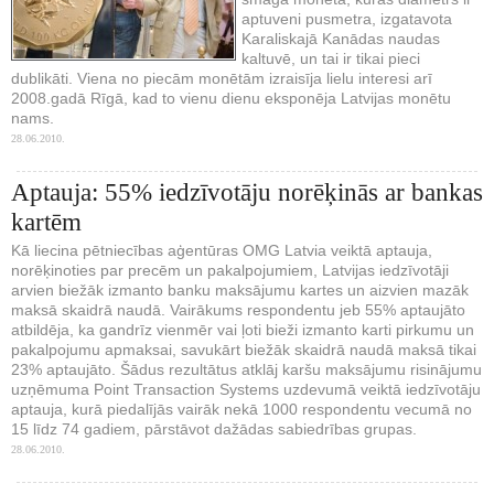
aptuveni pusmetra, izgatavota
Karaliskajā Kanādas naudas
kaltuvē, un tai ir tikai pieci
dublikāti. Viena no piecām monētām izraisīja lielu interesi arī
2008.gadā Rīgā, kad to vienu dienu eksponēja Latvijas monētu
nams.
28.06.2010.
Aptauja: 55% iedzīvotāju norēķinās ar bankas
kartēm
Kā liecina pētniecības aģentūras OMG Latvia veiktā aptauja,
norēķinoties par precēm un pakalpojumiem, Latvijas iedzīvotāji
arvien biežāk izmanto banku maksājumu kartes un aizvien mazāk
maksā skaidrā naudā. Vairākums respondentu jeb 55% aptaujāto
atbildēja, ka gandrīz vienmēr vai ļoti bieži izmanto karti pirkumu un
pakalpojumu apmaksai, savukārt biežāk skaidrā naudā maksā tikai
23% aptaujāto. Šādus rezultātus atklāj karšu maksājumu risinājumu
uzņēmuma Point Transaction Systems uzdevumā veiktā iedzīvotāju
aptauja, kurā piedalījās vairāk nekā 1000 respondentu vecumā no
15 līdz 74 gadiem, pārstāvot dažādas sabiedrības grupas.
28.06.2010.