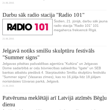
21.06.2010.
Darbu sāk radio stacija "Radio 101"
Šodien, 21. jūnijā, darbu sāk jauna
radio stacija "Radio 101" 101
megaherca frekvencē Rīgā.
21.06.2010.
Jelgavā notiks smilšu skulptūru festivāls
"Summer signs"
Jelgavas pilsētas pašvaldības aģentūra "Kultūra" un Jelgavas
Dome sadarbībā ar ceļu būvniecības sabiedrību "Igate" un SEB
bankas atbalstu piedāvā 4. Starptautisko Smilšu skulptūru festivālu
"Summer signs" (Vasaras zīmes), kas no 16.jūlija līdz 18.jūlijam
norisināsies Uzvaras parkā, Jelgavā.
21.06.2010.
Patvēruma meklētāji arī Latvijā atzīmēs Bēgļu
dienu