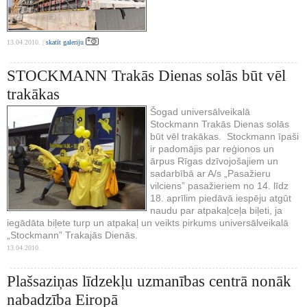
13.04.2010. |
skatīt galeriju
STOCKMANN Trakās Dienas solās būt vēl
trakākas
Šogad universālveikalā
Stockmann Trakās Dienas solās
būt vēl trakākas. Stockmann īpaši
ir padomājis par reģionos un
ārpus Rīgas dzīvojošajiem un
sadarbībā ar A/s „Pasažieru
vilciens” pasažieriem no 14. līdz
18. aprīlim piedāvā iespēju atgūt
naudu par atpakaļceļa biļeti, ja
iegādāta biļete turp un atpakaļ un veikts pirkums universālveikalā
„Stockmann” Trakajās Dienās.
13.04.2010.
Plašsaziņas līdzekļu uzmanības centrā nonāk
nabadzība Eiropā