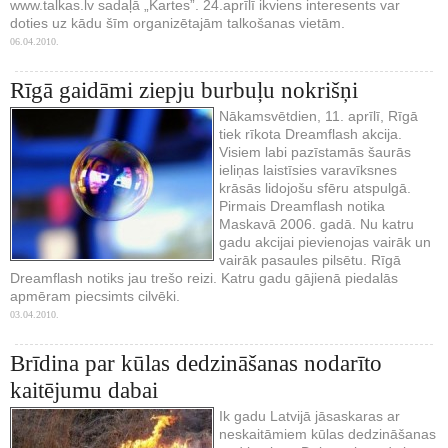
www.talkas.lv sadaļā „Kartes”. 24.aprīlī ikviens interesents var
doties uz kādu šīm organizētajām talkošanas vietām.
06.04.2010.
Rīgā gaidāmi ziepju burbuļu nokrišņi
Nākamsvētdien, 11. aprīlī, Rīgā
tiek rīkota Dreamflash akcija.
Visiem labi pazīstamās šaurās
ieliņas laistīsies varavīksnes
krāsās lidojošu sfēru atspulgā.
Pirmais Dreamflash notika
Maskavā 2006. gadā. Nu katru
gadu akcijai pievienojas vairāk un
vairāk pasaules pilsētu. Rīgā
Dreamflash notiks jau trešo reizi. Katru gadu gājienā piedalās
apmēram piecsimts cilvēki.
03.04.2010.
Brīdina par kūlas dedzināšanas nodarīto
kaitējumu dabai
Ik gadu Latvijā jāsaskaras ar
neskaitāmiem kūlas dedzināšanas