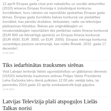
12.aprīlī Eiropas gada cīņai pret nabadzību un sociālo atstumtību
(2010) ietvaros Eiropas Komisija ir izsludinājusi konkursu
žurnālistiem, kuru rakstos vai reportāžās apskatītas Eiropas gada
tēmas. Eiropas gada žurnālistu balvas konkursā var piedalīties
žurnālisti, kas pārstāv drukātos, tiešsaistes, radio vai televīzijas
plašsaziņas līdzekļus. Balvas par oriģinālākajām un
novatoriskākajām reportāžām tiks piešķirtas valsts līmeņa konkursā
(EUR 800 vai līdzvērtīgā apmērā) un Eiropas līmeņa konkursā
(EUR 4500, EUR 3000, un EUR 2000). Eiropas mēroga konkursa
uzvarētājus paziņos ceremonijā, kas notiks Briselē, 2010. gada 17.
decembrī.
13.04.2010.
Tiks iedarbinātas trauksmes sirēnas
Visā Latvijas teritorijā Valsts ugunsdzēsības un glābšanas dienests
(VUGD) iedarbinās trauksmes sirēnas Polijas Valsts Prezidenta
Leha Kačiņska bēru dienā pulksten 12:00 pēc vietējā laika, lai
pieminētu 2010.gada 10.aprīļa aviokatastrofā bojā gājušos.
13.04.2010.
Latvijas Televīzija plaši atspoguļos Lielās
Talkas norisi