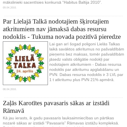
mākslinieki sacentīsies konkursā “Habitus Baltija 2010”.
09.04.2010.
Par Lielajā Talkā nodotajiem šķirotajiem
atkritumiem nav jāmaksā dabas resursu
nodoklis - Tukuma novada pozitīvā pieredze
Lai gan arī šogad poligoni Lielās Talkas
laikā savāktos atkritumus no pašvaldībām
pieņems bez maksas, tomēr pašvaldībām
jāsedz valsts obligātie nodokļi par
nodotajiem atkritumiem - Dabas resursa
nodoklis par atkritumu apglabāšanu un
PVN. Dabas resursa nodoklis ir 3 LVL par
1 t atkritumu plus PVN 21% apmērā.
08.04.2010.
Zaļās Karotītes pavasaris sākas ar izstādi
Rāmavā
Kā jau ierasts, ik gadu pavasaris lauksaimniecības un pārtikas
nozarē sākas ar izstādi “Pavasaris” Rāmavas izstāžu kompleksā.