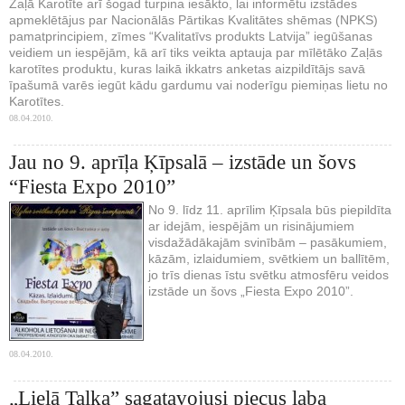
Zaļā Karotīte arī šogad turpina iesākto, lai informētu izstādes
apmeklētājus par Nacionālās Pārtikas Kvalitātes shēmas (NPKS)
pamatprincipiem, zīmes “Kvalitatīvs produkts Latvija” iegūšanas
veidiem un iespējām, kā arī tiks veikta aptauja par mīlētāko Zaļās
karotītes produktu, kuras laikā ikkatrs anketas aizpildītājs savā
īpašumā varēs iegūt kādu gardumu vai noderīgu piemiņas lietu no
Karotītes.
08.04.2010.
Jau no 9. aprīļa Ķīpsalā – izstāde un šovs
“Fiesta Expo 2010”
No 9. līdz 11. aprīlim Ķīpsala būs piepildīta
ar idejām, iespējām un risinājumiem
visdažādākajām svinībām – pasākumiem,
kāzām, izlaidumiem, svētkiem un ballītēm,
jo trīs dienas īstu svētku atmosfēru veidos
izstāde un šovs „Fiesta Expo 2010”.
08.04.2010.
„Lielā Talka” sagatavojusi piecus laba