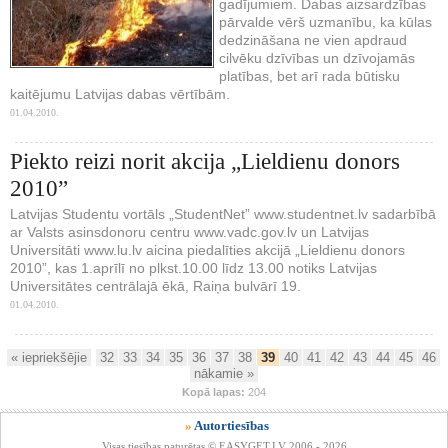
gadījumiem. Dabas aizsardzības
pārvalde vērš uzmanību, ka kūlas
dedzināšana ne vien apdraud
cilvēku dzīvības un dzīvojamās
platības, bet arī rada būtisku
kaitējumu Latvijas dabas vērtībām.
01.04.2010.
Piekto reizi norit akcija „Lieldienu donors
2010”
Latvijas Studentu vortāls „StudentNet” www.studentnet.lv sadarbībā
ar Valsts asinsdonoru centru www.vadc.gov.lv un Latvijas
Universitāti www.lu.lv aicina piedalīties akcijā „Lieldienu donors
2010”, kas 1.aprīlī no plkst.10.00 līdz 13.00 notiks Latvijas
Universitātes centrālajā ēkā, Raiņa bulvārī 19.
01.04.2010.
« iepriekšējie
32
33
34
35
36
37
38
39
40
41
42
43
44
45
46
nākamie »
Kopā lapas:
204
»
Autortiesības
Visas tiesības paturētas © EASYGET.LV 2006 - 2026