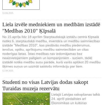
12.04.2010.
Liela izvēle medniekiem un medībām izstādē
"Medības 2010" Ķīpsalā
No 15.aprīļa līdz 18 aprīlim Starptautiskajā izstāžu centrā Ķīpsalā
notiks 6. starptautiskā medību, inventāra un medību saimniecības
izstāde "Medības 2010", kas piedāvās medību piederumus,
ieročus, optiku, aprīkojumu medību saimniecībām un citas
noderīgas lietas. Īstas medības nav iedomājamas bez
neaizvietojamiem palīgiem un kompanjoniem - suņiem, tādēļ
izstādē notiks medību suņu parāde, kurā varēs aplūkot 20 medību
šķirnes suņus un uzzināt saistošu informāciju par tiem.
12.04.2010.
Studenti no visas Latvijas dodas sakopt
Turaidas muzeja rezervātu
Lielajā Latvijas sakopšanas talkā
24. aprīlī piedalīsies arī
Ekonomikas un kultūras