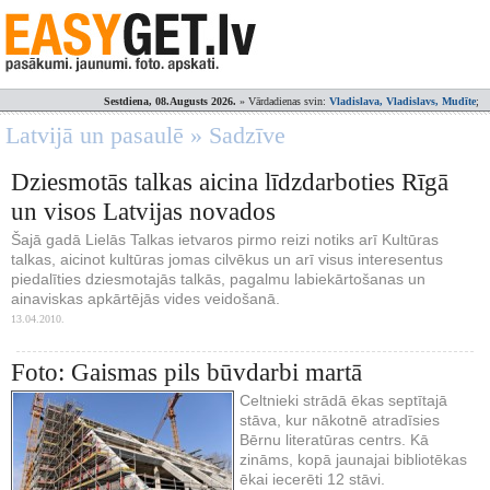
Sestdiena, 08.Augusts 2026.
» Vārdadienas svin:
Vladislava, Vladislavs, Mudīte
;
Latvijā un pasaulē » Sadzīve
Dziesmotās talkas aicina līdzdarboties Rīgā
un visos Latvijas novados
Šajā gadā Lielās Talkas ietvaros pirmo reizi notiks arī Kultūras
talkas, aicinot kultūras jomas cilvēkus un arī visus interesentus
piedalīties dziesmotajās talkās, pagalmu labiekārtošanas un
ainaviskas apkārtējās vides veidošanā.
13.04.2010.
Foto: Gaismas pils būvdarbi martā
Celtnieki strādā ēkas septītajā
stāva, kur nākotnē atradīsies
Bērnu literatūras centrs. Kā
zināms, kopā jaunajai bibliotēkas
ēkai iecerēti 12 stāvi.