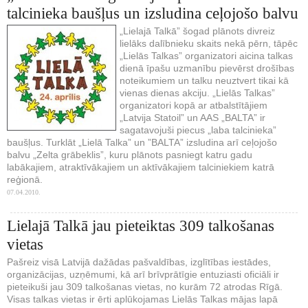
talcinieka baušļus un izsludina ceļojošo balvu
„Lielajā Talkā” šogad plānots divreiz
lielāks dalībnieku skaits nekā pērn, tāpēc
„Lielās Talkas” organizatori aicina talkas
dienā īpašu uzmanību pievērst drošības
noteikumiem un talku neuztvert tikai kā
vienas dienas akciju. „Lielās Talkas”
organizatori kopā ar atbalstītājiem
„Latvija Statoil” un AAS „BALTA” ir
sagatavojuši piecus „laba talcinieka”
baušļus. Turklāt „Lielā Talka” un ”BALTA” izsludina arī ceļojošo
balvu „Zelta grābeklis”, kuru plānots pasniegt katru gadu
labākajiem, atraktīvākajiem un aktīvākajiem talciniekiem katrā
reģionā.
07.04.2010.
Lielajā Talkā jau pieteiktas 309 talkošanas
vietas
Pašreiz visā Latvijā dažādas pašvaldības, izglītības iestādes,
organizācijas, uzņēmumi, kā arī brīvprātīgie entuziasti oficiāli ir
pieteikuši jau 309 talkošanas vietas, no kurām 72 atrodas Rīgā.
Visas talkas vietas ir ērti aplūkojamas Lielās Talkas mājas lapā