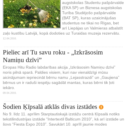
augstskolas Studentu pašpārvalde
(EKA SP) un Biznesa augstskolas
Turība Studējošo pašpārvalde
(BAT SP), kuras uzaicinājušas
studentus ne tikai no Rīgas, bet
arī Liepājas un Valmieras atbalstīt
zaļo kustību Latvijā, kopā dodoties uz Turaidas muzeja rezervātu.
12.04.2010.
Pieliec arī Tu savu roku - „Izkrāsosim
Namiņu dzīvi”
Eiropas Hitu Radio labdarības akcija „Izkrāsosim Namiņu dzīvi”
noris pilnā sparā. Paldies visiem, kuri nav vienaldzīgi mūsu
aicinājumam iepriecināt bērnu namu „Lejasstrazdi” un „Gaujiena”
bērnus un ir raduši iespēju sagādāt mantas, kuras bērni tik ļoti
iekāro.
09.04.2010.
Šodien Ķīpsalā atklās divas izstādes
1
No 9. līdz 11. aprīlim Starptautiskajā izstāžu centrā Ķīpsalā notiks
tekstilindustrijas izstāde “Intertextil Balticum 2010”, kā arī izstāde un
šovs “Fiesta Expo 2010”. Savukārt 10. aprīlī jaunie modes