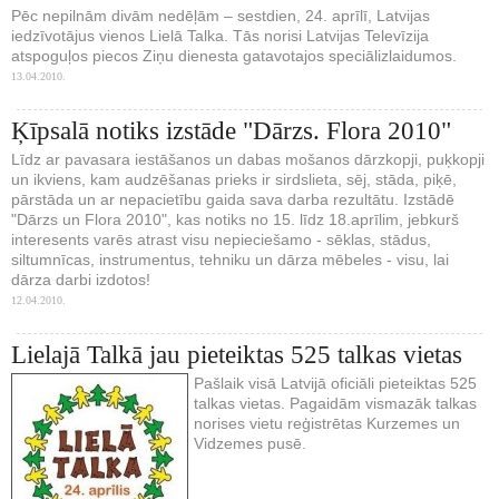
Pēc nepilnām divām nedēļām – sestdien, 24. aprīlī, Latvijas
iedzīvotājus vienos Lielā Talka. Tās norisi Latvijas Televīzija
atspoguļos piecos Ziņu dienesta gatavotajos speciālizlaidumos.
13.04.2010.
Ķīpsalā notiks izstāde "Dārzs. Flora 2010"
Līdz ar pavasara iestāšanos un dabas mošanos dārzkopji, puķkopji
un ikviens, kam audzēšanas prieks ir sirdslieta, sēj, stāda, piķē,
pārstāda un ar nepacietību gaida sava darba rezultātu. Izstādē
"Dārzs un Flora 2010", kas notiks no 15. līdz 18.aprīlim, jebkurš
interesents varēs atrast visu nepieciešamo - sēklas, stādus,
siltumnīcas, instrumentus, tehniku un dārza mēbeles - visu, lai
dārza darbi izdotos!
12.04.2010.
Lielajā Talkā jau pieteiktas 525 talkas vietas
Pašlaik visā Latvijā oficiāli pieteiktas 525
talkas vietas. Pagaidām vismazāk talkas
norises vietu reģistrētas Kurzemes un
Vidzemes pusē.