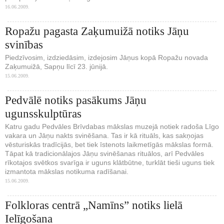
16.06.2009.
Ropažu pagasta Zaķumuižā notiks Jāņu
svinības
Piedzīvosim, izdziedāsim, izdejosim Jāņus kopā Ropažu novada
Zaķumuižā, Sapņu līcī 23. jūnijā.
15.06.2009.
Pedvālē notiks pasākums Jāņu
ugunsskulptūras
Katru gadu Pedvāles Brīvdabas mākslas muzejā notiek radoša Līgo
vakara un Jāņu nakts svinēšana. Tas ir kā rituāls, kas sakņojas
vēsturiskās tradīcijās, bet tiek īstenots laikmetīgās mākslas formā.
Tāpat kā tradicionālajos Jāņu svinēšanas rituālos, arī Pedvāles
rīkotajos svētkos svarīga ir uguns klātbūtne, turklāt tieši uguns tiek
izmantota mākslas notikuma radīšanai.
15.06.2009.
Folkloras centrā „Namīns” notiks lielā
Ielīgošana