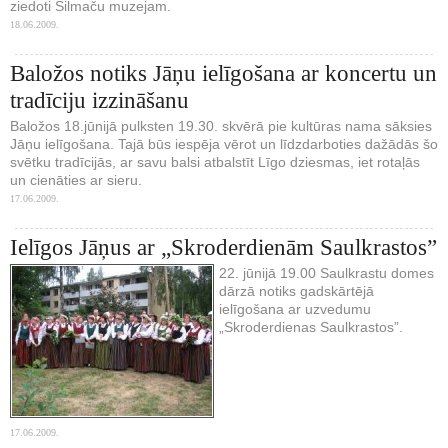
ziedoti Silmaču muzejam.
18.06.2009.
Baložos notiks Jāņu ielīgošana ar koncertu un
tradīciju izzināšanu
Baložos 18.jūnijā pulksten 19.30. skvērā pie kultūras nama sāksies
Jāņu ielīgošana. Tajā būs iespēja vērot un līdzdarboties dažādās šo
svētku tradīcijās, ar savu balsi atbalstīt Līgo dziesmas, iet rotaļās
un cienāties ar sieru.
17.06.2009.
Ielīgos Jāņus ar „Skroderdienām Saulkrastos”
22. jūnijā 19.00 Saulkrastu domes
dārzā notiks gadskārtējā
ielīgošana ar uzvedumu
„Skroderdienas Saulkrastos”.
17.06.2009.