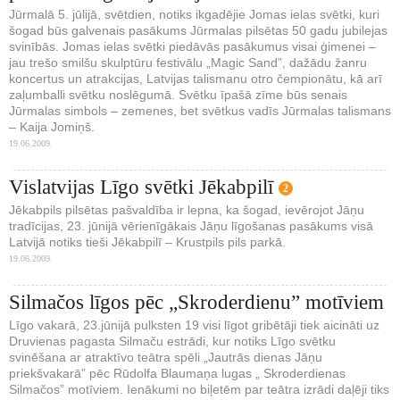
Jūrmalā 5. jūlijā, svētdien, notiks ikgadējie Jomas ielas svētki, kuri
šogad būs galvenais pasākums Jūrmalas pilsētas 50 gadu jubilejas
svinībās. Jomas ielas svētki piedāvās pasākumus visai ģimenei –
jau trešo smilšu skulptūru festivālu „Magic Sand”, dažādu žanru
koncertus un atrakcijas, Latvijas talismanu otro čempionātu, kā arī
zaļumballi svētku noslēgumā. Svētku īpašā zīme būs senais
Jūrmalas simbols – zemenes, bet svētkus vadīs Jūrmalas talismans
– Kaija Jomiņš.
19.06.2009.
Vislatvijas Līgo svētki Jēkabpilī
2
Jēkabpils pilsētas pašvaldība ir lepna, ka šogad, ievērojot Jāņu
tradīcijas, 23. jūnijā vērienīgākais Jāņu līgošanas pasākums visā
Latvijā notiks tieši Jēkabpilī – Krustpils pils parkā.
19.06.2009.
Silmačos līgos pēc „Skroderdienu” motīviem
Līgo vakarā, 23.jūnijā pulksten 19 visi līgot gribētāji tiek aicināti uz
Druvienas pagasta Silmaču estrādi, kur notiks Līgo svētku
svinēšana ar atraktīvo teātra spēli „Jautrās dienas Jāņu
priekšvakarā” pēc Rūdolfa Blaumaņa lugas „ Skroderdienas
Silmačos” motīviem. Ienākumi no biļetēm par teātra izrādi daļēji tiks