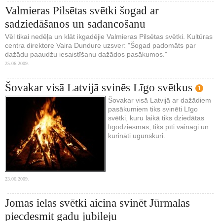
Valmieras Pilsētas svētki šogad ar
sadziedāšanos un sadancošanu
Vēl tikai nedēļa un klāt ikgadējie Valmieras Pilsētas svētki. Kultūras
centra direktore Vaira Dundure uzsver: "Šogad padomāts par
dažādu paaudžu iesaistīšanu dažādos pasākumos."
25.06.2009.
Šovakar visā Latvijā svinēs Līgo svētkus
1
Šovakar visā Latvijā ar dažādiem
pasākumiem tiks svinēti Līgo
svētki, kuru laikā tiks dziedātas
līgodziesmas, tiks pīti vainagi un
kurināti ugunskuri.
23.06.2009.
Jomas ielas svētki aicina svinēt Jūrmalas
piecdesmit gadu jubileju