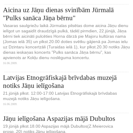
Aicina uz Jāņu dienas svinībām Jūrmalā
"Pulks sanāca Jāņa bērnu"
Vasaras saulgriežu laikā Jūrmalas pilsētas dome aicina Jāņu dienu
ielīgot un sagaidīt draudzīgā pulkā, tādēļ pirmdien, 22.jūnijā, Jāņa
bērni tiek aicināti pulcēties Horna dārzā pie Majoru kultūras nama
(Jomas ielā 35) un plkst.20.00 doties svētku gājienā pa Jomas ielu
uz Dzintaru koncertzāli (Turaidas ielā 1), kur plkst.20.30 notiks Jāņu
dienas ieskaņas koncerts "Pulks sanāca Jāņa bērnu", kas
apvienots ar Kokļu dienu noslēguma koncertu.
16.06.2009.
Latvijas Etnogrāfiskajā brīvdabas muzejā
notiks Jāņu ielīgošana
21.jūnijā plkst. 12:00-17:00 Latvijas Etnogrāfiskajā brīvdabas
muzejā notiks Jāņu ielīgošana.
16.06.2009.
Jāņu ielīgošana Aspazijas mājā Dubultos
19.jūnijā plkst.18.00 Aspazijas mājā Dubultos(Z.Meierovica
prosp..20) notiks Jāņu ielīgošana.