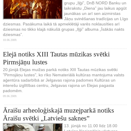
grupu „Iļģi”, DnB NORD Banku un
laikrakstu „Diena” jau laikus apgūt
jaunākas un arī sen aizmirstas
Jāņu svinēšanas tradīcijas un Līgo
dziesmas. Pasākuma laikā tā apmeklētāji varēs noklausīties arī
dziesmas no tikko klajā nākušā grupas „Iļģi” albuma „Īsākās nakts
dziesmas”.
10.06.2009.
Elejā notiks XIII Tautas mūzikas svētki
Pirmsjāņu lustes
20.jūnijā Elejas muižas parkā notiks XIII Tautas mūzikas svētki
"Pirmsjāņu lustes", ko rīko Nemateriālā kultūras mantojuma valsts
aģentūra sadarbībā ar Jelgavas rajona padomes Kultūras un
interešu izglītības centru, Jelgavas rajona un Elejas pagasta
padomēm.
09.06.2009.
Āraišu arheoloģiskajā muzejparkā notiks
Āraišu svētki „Latviešu saknes”
13. jūnijā no 11.00 līdz 18.00
Latvijas Nacionālais vēstures