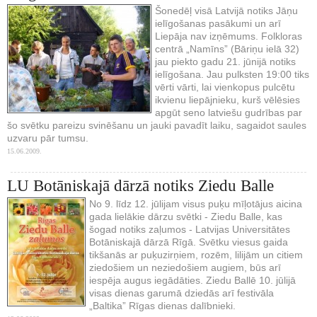
Šonedēļ visā Latvijā notiks Jāņu
ielīgošanas pasākumi un arī
Liepāja nav izņēmums. Folkloras
centrā „Namīns” (Bāriņu ielā 32)
jau piekto gadu 21. jūnijā notiks
ielīgošana. Jau pulksten 19:00 tiks
vērti vārti, lai vienkopus pulcētu
ikvienu liepājnieku, kurš vēlēsies
apgūt seno latviešu gudrības par
šo svētku pareizu svinēšanu un jauki pavadīt laiku, sagaidot saules
uzvaru pār tumsu.
15.06.2009.
LU Botāniskajā dārzā notiks Ziedu Balle
No 9. līdz 12. jūlijam visus puķu mīļotājus aicina
gada lielākie dārzu svētki - Ziedu Balle, kas
šogad notiks zaļumos - Latvijas Universitātes
Botāniskajā dārzā Rīgā. Svētku viesus gaida
tikšanās ar puķuzirņiem, rozēm, lilijām un citiem
ziedošiem un neziedošiem augiem, būs arī
iespēja augus iegādāties. Ziedu Ballē 10. jūlijā
visas dienas garumā dziedās arī festivāla
„Baltika” Rīgas dienas dalībnieki.