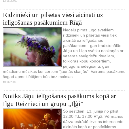
12.06.2009.
Rīdzinieki un pilsētas viesi aicināti uz
ielīgošanas pasākumiem Rīgā
Nedēļu pirms Līgo svētkiem
rīdzinieki un pilsētas viesi tiek
aicināti uz ielīgošanas
pasākumiem - gan tradicionālās
Jāņu un Līgo svētku noskaņās ar
vasaras saulgriežu rituāliem,
folkloras kopu koncertiem,
jāņuguns iedegšanu, gan
mūsdienu mūzikas koncertiem "jaunās skaņās". Vairums pasākumu
šogad apmeklētājiem būs bez maksas.
10.06.2009.
Notiks Jāņu ielīgošanas pasākums kopā ar
Ilgu Reiznieci un grupu „Iļģi”
Šo sestdien, 13. jūnijā no plkst.
12.00 līdz 17.00 Rīgā, Vērmanes
dārza estrādē ikviens interesents
aicināts kopā ar postfolkloras