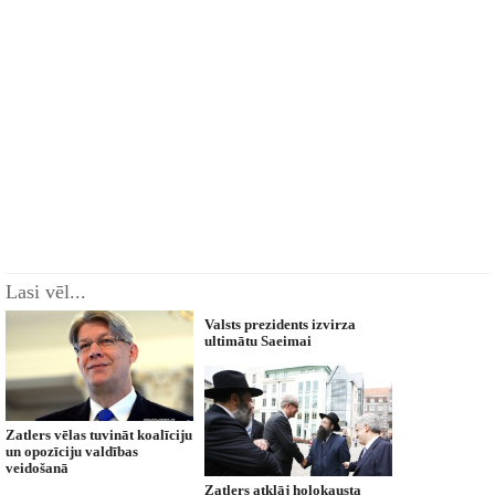
Lasi vēl...
Valsts prezidents izvirza
ultimātu Saeimai
Zatlers vēlas tuvināt koalīciju
un opozīciju valdības
veidošanā
Zatlers atklāj holokausta