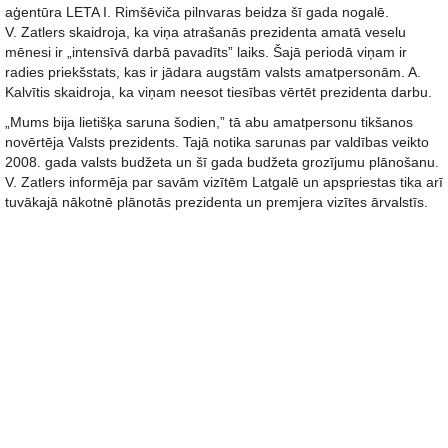
aģentūra LETA I. Rimšēviča pilnvaras beidza šī gada nogalē.
V. Zatlers skaidroja, ka viņa atrašanās prezidenta amatā veselu
mēnesi ir „intensīvā darbā pavadīts” laiks. Šajā periodā viņam ir
radies priekšstats, kas ir jādara augstām valsts amatpersonām. A.
Kalvītis skaidroja, ka viņam neesot tiesības vērtēt prezidenta darbu.
„Mums bija lietišķa saruna šodien,” tā abu amatpersonu tikšanos
novērtēja Valsts prezidents. Tajā notika sarunas par valdības veikto
2008. gada valsts budžeta un šī gada budžeta grozījumu plānošanu.
V. Zatlers informēja par savām vizītēm Latgalē un apspriestas tika arī
tuvākajā nākotnē plānotās prezidenta un premjera vizītes ārvalstīs.