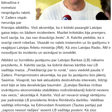
lidmašīna ir
nometusi
nesprāgušu raķeti,
V. Zatlers vispār
nerunāja par
Krievijas atbildību. Viņš akcentēja, ka ir būtiski pasargāt Latvijas
gaisa telpu no šādiem incidentiem. Mazliet kritiskāks bija premjers,
kurš sacīja, ka „tas nav draudzīgs žests”. A. Kalvītis piebilda, ka ir
svarīgi cienīt robežas. Visasāk no valsts instancēm uz šo gadījumu ir
reaģējusi Latvijas Ārlietu ministrija (ĀM). Kā ziņo Latvijas Radio, ĀM ir
nosodījusi šo incidentu un aicinājusi to izmeklēt.
Atbildot uz žurnālistu jautājumu par Latvijas Bankas (LB) nākamo
prezidentu, A. Kalvītis sacīja, ka šobrīd dienas kārtībā nav LB
vadītāja maiņa. „Priekšlaicīgi par to runāt,” savu viedokli pauda V.
Zatlers. Premjerministrs akcentēja, ka par šo jautājumu būs jālemj
Saeimai. Viņaprāt, tas tiek aktualizēts destruktīvās interesēs, līdzīgi
esot bijis ar lata devalvācijas baumām. „[Latvijas Bankas rīcības
izvērtējumu ekonomiskās stabilitātes nodrošināšanā] šobrīd neviens
nav veicis,” akcentēja A. Kalvītis. Viņš arī nevarot sniegt vērtējumu
par pašreizējā LB prezidenta Ilmāra Rimšēviča darbību. Valdības
vadītājs informēja, ka Edmundam Krastiņam (Tautas partija) pat
„sapņos neesot rādījies” ieņemt LB vadītāja posteni. Kā ziņo