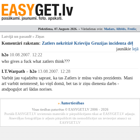
Piektdiena, 07.Augusts 2026.
» Vārdadienas svin:
Madars, Alfrēds, Fredis
;
Latvijā un pasaulē » Ziņas
Komentāri rakstam:
Zatlers nekritizē Krieviju Gruzijas incidenta dēļ
jaunākie
lejā
h2o
10.08.2007. 12:22
who gives a fuck what zatlers think???
I.T.Warpath
»
h2o
13.08.2007. 12:28
Varbūt jau vajadzētu saprast, ka tas Zatlers ir mūsu valsts prezidents. Mani
arī varbūt neinteresē, ko viņš domā, bet tas ir ziņu dienesta darbs -
atsdpoguļot arī šādas norises.
»
Autortiesības
Visas tiesības paturētas © EASYGET.LV 2006 - 2026
Portālā EASYGET.LV izvietotais materiāls ir pārpublicējams tikai ar EASYGET.LV atļauju.
Atsevišķas fotogrāfijas ir atļauts pārpublicēt tās nemodificējot un ievieotjot atsauci uz
EASYGET.LV