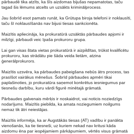
pārbaudē tika atzīts, ka šīs aizdomas bijušas nepamatotas, taču
tagad šis lēmums atcelts un uzsākts kriminālprocess.
Jau šobrīd esot pamats runāt, ka Grūtupa biroja telefoni ir noklausīti,
taču šī noklausīšanās nav bijusi tiesas sankcionēta.
Maizītis apliecināja, ka prokuratūrā uzsāktās pārbaudes apjomi ir
milzīgi, pārbaudi veic īpaša prokuroru grupa.
Lai gan visas štata vietas prokuratūrā ir aizpildītas, trūkst kvalificētu
prokuroru, kas strādātu pie šāda veida lietām, atzina
ģenerālprokurors.
Maizītis uzsvēra, ka pārbaudes pabeigšana nebūs ātrs process, tas
prasīšot vairākus mēnešus. Šobrīd pārbaudes apmēri tikai
paplašinoties, jo prokuratūra saņemot konkrētus iesniegumus par
tiesnešu darbību, kuru vārdi figurē minētajā grāmatā.
Pārbaudes galvenais mērķis ir noskaidrot, vai noticis noziedzīgs
nodarījums. Maizītis piebilda, ka amata noziegumiem noilgums
nemaz tik ātri neiestājas.
Maizītis informēja, ka ar Augstākās tiesas (AT) vadību ir panākta
vienošanās, ka tie tiesneši, uz kuriem nekad nav kritusi kāda
aizdomu ēna par iespējamiem pārkāpumiem, vērtēs visus grāmatā