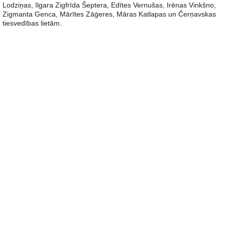
Lodziņas, Ilgara Zigfrīda Šeptera, Edītes Vernušas, Irēnas Vinkšno,
Zigmanta Genca, Mārītes Zāģeres, Māras Katlapas un Čerņavskas
tiesvedības lietām.