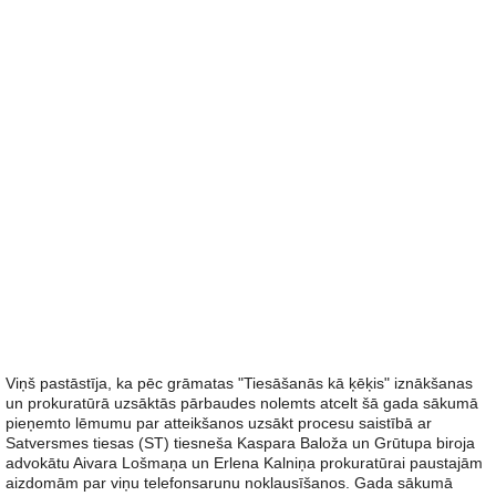
Viņš pastāstīja, ka pēc grāmatas "Tiesāšanās kā ķēķis" iznākšanas
un prokuratūrā uzsāktās pārbaudes nolemts atcelt šā gada sākumā
pieņemto lēmumu par atteikšanos uzsākt procesu saistībā ar
Satversmes tiesas (ST) tiesneša Kaspara Baloža un Grūtupa biroja
advokātu Aivara Lošmaņa un Erlena Kalniņa prokuratūrai paustajām
aizdomām par viņu telefonsarunu noklausīšanos. Gada sākumā