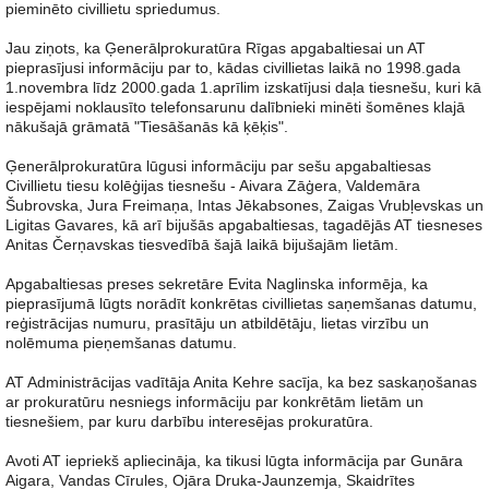
pieminēto civillietu spriedumus.
Jau ziņots, ka Ģenerālprokuratūra Rīgas apgabaltiesai un AT
pieprasījusi informāciju par to, kādas civillietas laikā no 1998.gada
1.novembra līdz 2000.gada 1.aprīlim izskatījusi daļa tiesnešu, kuri kā
iespējami noklausīto telefonsarunu dalībnieki minēti šomēnes klajā
nākušajā grāmatā "Tiesāšanās kā ķēķis".
Ģenerālprokuratūra lūgusi informāciju par sešu apgabaltiesas
Civillietu tiesu kolēģijas tiesnešu - Aivara Zāģera, Valdemāra
Šubrovska, Jura Freimaņa, Intas Jēkabsones, Zaigas Vrubļevskas un
Ligitas Gavares, kā arī bijušās apgabaltiesas, tagadējās AT tiesneses
Anitas Čerņavskas tiesvedībā šajā laikā bijušajām lietām.
Apgabaltiesas preses sekretāre Evita Naglinska informēja, ka
pieprasījumā lūgts norādīt konkrētas civillietas saņemšanas datumu,
reģistrācijas numuru, prasītāju un atbildētāju, lietas virzību un
nolēmuma pieņemšanas datumu.
AT Administrācijas vadītāja Anita Kehre sacīja, ka bez saskaņošanas
ar prokuratūru nesniegs informāciju par konkrētām lietām un
tiesnešiem, par kuru darbību interesējas prokuratūra.
Avoti AT iepriekš apliecināja, ka tikusi lūgta informācija par Gunāra
Aigara, Vandas Cīrules, Ojāra Druka-Jaunzemja, Skaidrītes