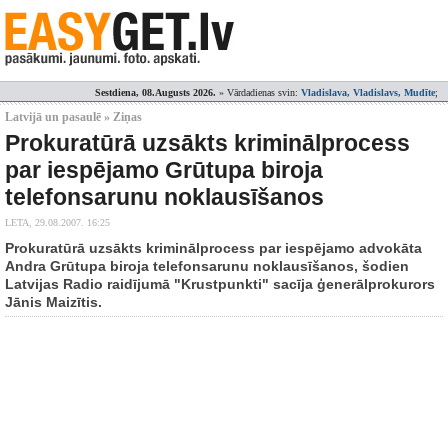
Sestdiena, 08.Augusts 2026.
» Vārdadienas svin:
Vladislava, Vladislavs, Mudīte
;
Latvijā un pasaulē » Ziņas
Prokuratūrā uzsākts kriminālprocess
par iespējamo Grūtupa biroja
telefonsarunu noklausīšanos
LETA,
29.08.2007. 16:25
Prokuratūrā uzsākts kriminālprocess par iespējamo advokāta
Andra Grūtupa biroja telefonsarunu noklausīšanos, šodien
Latvijas Radio raidījumā "Krustpunkti" sacīja ģenerālprokurors
Jānis Maizītis.