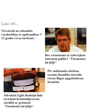
Lasi vēl...
Visvairāk no seksuālās
vardarbības ir apdraudētas 7-
13 gadus vecas meitenes
Bez vienošanās ar izdevējiem
internetā publicē "Tiesāšanos
kā ķēķi"
Pēc noklausīto telefona
sarunu skandāla noraida
četrus Rīgas apgabaltiesas
tiesnešus
Advokāts Egils Radziņš lūdz
ierosināt kriminālprocesu
saistībā ar grāmatā
"Tiesāšanās kā ķēķis"