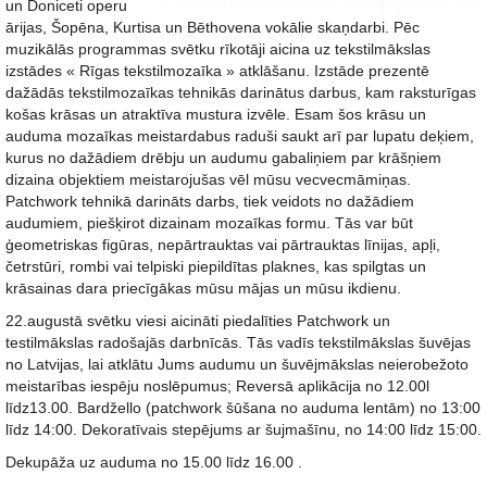
un Doniceti operu
ārijas, Šopēna, Kurtisa un Bēthovena vokālie skaņdarbi. Pēc
muzikālās programmas svētku rīkotāji aicina uz tekstilmākslas
izstādes « Rīgas tekstilmozaīka » atklāšanu. Izstāde prezentē
dažādās tekstilmozaīkas tehnikās darinātus darbus, kam raksturīgas
košas krāsas un atraktīva mustura izvēle. Esam šos krāsu un
auduma mozaīkas meistardabus raduši saukt arī par lupatu deķiem,
kurus no dažādiem drēbju un audumu gabaliņiem par krāšņiem
dizaina objektiem meistarojušas vēl mūsu vecvecmāmiņas.
Patchwork tehnikā darināts darbs, tiek veidots no dažādiem
audumiem, piešķirot dizainam mozaīkas formu. Tās var būt
ģeometriskas figūras, nepārtrauktas vai pārtrauktas līnijas, apļi,
četrstūri, rombi vai telpiski piepildītas plaknes, kas spilgtas un
krāsainas dara priecīgākas mūsu mājas un mūsu ikdienu.
22.augustā svētku viesi aicināti piedalīties Patchwork un
testilmākslas radošajās darbnīcās. Tās vadīs tekstilmākslas šuvējas
no Latvijas, lai atklātu Jums audumu un šuvējmākslas neierobežoto
meistarības iespēju noslēpumus; Reversā aplikācija no 12.00l
līdz13.00. Bardžello (patchwork šūšana no auduma lentām) no 13:00
līdz 14:00. Dekoratīvais stepējums ar šujmašīnu, no 14:00 līdz 15:00.
Dekupāža uz auduma no 15.00 līdz 16.00 .