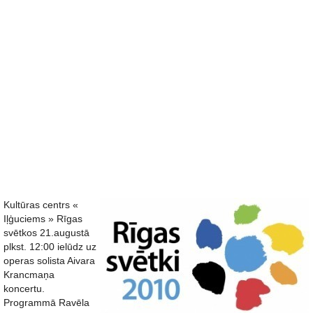
Kultūras centrs «
Iļģuciems » Rīgas
svētkos 21.augustā
plkst. 12:00 ielūdz uz
operas solista Aivara
Krancmaņa
koncertu.
Programmā Ravēla