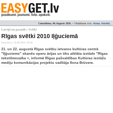
Ceturtdiena, 06.Augusts 2026.
» Vārdadienas svin:
Aisma, Askolds
;
Latvijā un pasaulē » Svētki
Rīgas svētki 2010 Iļģuciemā
EasyGet.lv,
18.08.2010. 09:40
21. un 22. augustā Rīgas svētku ietvaros kultūras centrā
"Iļģuciems" skanēs operu ārijas un tiks atklāta izstāde "Rīgas
tekstilmozaīka », informē Rīgas pašvaldības Kultūras iestāžu
mediju komunikācijas projektu vadītāja IIona Brūvere.