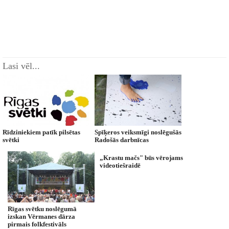
Lasi vēl...
Rīdziniekiem patīk pilsētas
Spīķeros veiksmīgi noslēgušās
svētki
Radošās darbnīcas
„Krastu mačs" būs vērojams
videotiešraidē
Rīgas svētku noslēgumā
izskan Vērmanes dārza
pirmais folkfestivāls