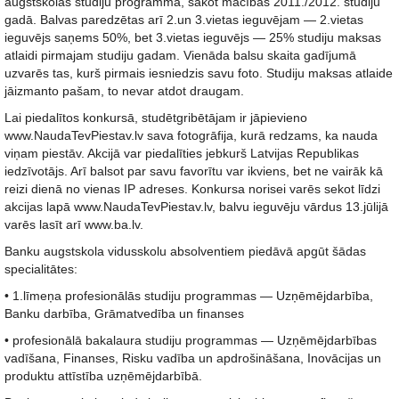
augstskolas studiju programmā, sākot mācības 2011./2012. studiju
gadā. Balvas paredzētas arī 2.un 3.vietas ieguvējam — 2.vietas
ieguvējs saņems 50%, bet 3.vietas ieguvējs — 25% studiju maksas
atlaidi pirmajam studiju gadam. Vienāda balsu skaita gadījumā
uzvarēs tas, kurš pirmais iesniedzis savu foto. Studiju maksas atlaide
jāizmanto pašam, to nevar atdot draugam.
Lai piedalītos konkursā, studētgribētājam ir jāpievieno
www.NaudaTevPiestav.lv sava fotogrāfija, kurā redzams, ka nauda
viņam piestāv. Akcijā var piedalīties jebkurš Latvijas Republikas
iedzīvotājs. Arī balsot par savu favorītu var ikviens, bet ne vairāk kā
reizi dienā no vienas IP adreses. Konkursa norisei varēs sekot līdzi
akcijas lapā www.NaudaTevPiestav.lv, balvu ieguvēju vārdus 13.jūlijā
varēs lasīt arī www.ba.lv.
Banku augstskola vidusskolu absolventiem piedāvā apgūt šādas
specialitātes:
• 1.līmeņa profesionālās studiju programmas — Uzņēmējdarbība,
Banku darbība, Grāmatvedība un finanses
• profesionālā bakalaura studiju programmas — Uzņēmējdarbības
vadīšana, Finanses, Risku vadība un apdrošināšana, Inovācijas un
produktu attīstība uzņēmējdarbībā.