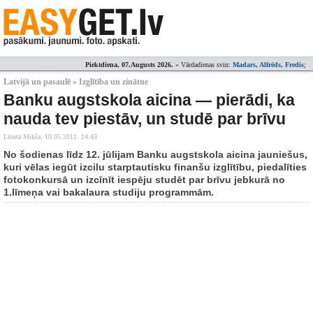
Piektdiena, 07.Augusts 2026.
» Vārdadienas svin:
Madars, Alfrēds, Fredis
;
Latvijā un pasaulē » Izglītība un zinātne
Banku augstskola aicina — pierādi, ka
nauda tev piestāv, un studē par brīvu
Lineta Mikša,
10.05.2011. 14:43
No šodienas līdz 12. jūlijam Banku augstskola aicina jauniešus,
kuri vēlas iegūt izcilu starptautisku finanšu izglītību, piedalīties
fotokonkursā un izcīnīt iespēju studēt par brīvu jebkurā no
1.līmeņa vai bakalaura studiju programmām.