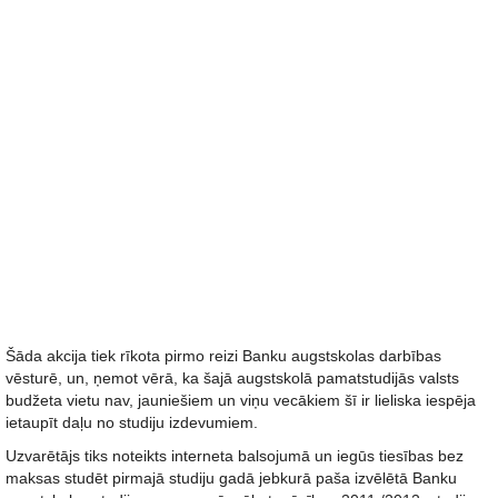
Šāda akcija tiek rīkota pirmo reizi Banku augstskolas darbības
vēsturē, un, ņemot vērā, ka šajā augstskolā pamatstudijās valsts
budžeta vietu nav, jauniešiem un viņu vecākiem šī ir lieliska iespēja
ietaupīt daļu no studiju izdevumiem.
Uzvarētājs tiks noteikts interneta balsojumā un iegūs tiesības bez
maksas studēt pirmajā studiju gadā jebkurā paša izvēlētā Banku