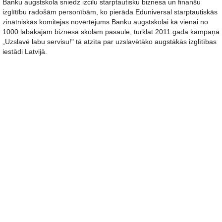
Banku augstskola sniedz izcilu starptautisku biznesa un finanšu
izglītību radošām personībām, ko pierāda Eduniversal starptautiskās
zinātniskās komitejas novērtējums Banku augstskolai kā vienai no
1000 labākajām biznesa skolām pasaulē, turklāt 2011.gada kampaņā
„Uzslavē labu servisu!" tā atzīta par uzslavētāko augstākās izglītības
iestādi Latvijā.