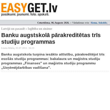
Ceturtdiena, 06.Augusts 2026.
» Vārdadienas svin:
Aisma, Askolds
;
Latvijā un pasaulē » Izglītība un zinātne
Banku augstskolā pārakreditētas trīs
studiju programmas
Lineta Mikša,
05.07.2011. 16:23
Banku augstskola turpina iesākto attīstību, pārakreditējot trīs
esošās studiju programmas: bakalaura un maģistra studiju
programmas „Finanses" un maģistra studiju programmu
„Uzņēmējdarbības vadīšana".