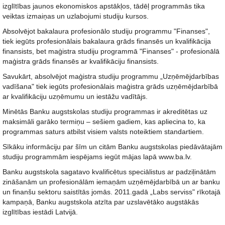
izglītības jaunos ekonomiskos apstākļos, tādēļ programmās tika
veiktas izmaiņas un uzlabojumi studiju kursos.
Absolvējot bakalaura profesionālo studiju programmu "Finanses",
tiek iegūts profesionālais bakalaura grāds finansēs un kvalifikācija
finansists, bet maģistra studiju programmā "Finanses" - profesionālā
maģistra grāds finansēs ar kvalifikāciju finansists.
Savukārt, absolvējot maģistra studiju programmu „Uzņēmējdarbības
vadīšana" tiek iegūts profesionālais maģistra grāds uzņēmējdarbībā
ar kvalifikāciju uzņēmumu un iestāžu vadītājs.
Minētās Banku augstskolas studiju programmas ir akreditētas uz
maksimāli garāko termiņu – sešiem gadiem, kas apliecina to, ka
programmas saturs atbilst visiem valsts noteiktiem standartiem.
Sīkāku informāciju par šīm un citām Banku augstskolas piedāvātajām
studiju programmām iespējams iegūt mājas lapā www.ba.lv.
Banku augstskola sagatavo kvalificētus speciālistus ar padziļinātām
zināšanām un profesionālām iemaņām uzņēmējdarbībā un ar banku
un finanšu sektoru saistītās jomās. 2011.gadā „Labs serviss" rīkotajā
kampaņā, Banku augstskola atzīta par uzslavētāko augstākās
izglītības iestādi Latvijā.