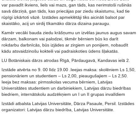
var pavadīt ikviens, liels vai mazs, gan tāds, kas nerimstoši rušinās
savā dārziņā, gan tāds, kas priecājas par ziedu skaistumu, kad tie
rūpīgi izkārtoti vāzē. Izstādes apmeklētāji tiks aicināti balsot par
skaistāko, acij un sirdij tīkamāko dārza dizaina paraugu.
Kamēr vecāki bauda ziedu krāšņumu un izvēlas jaunus augus savam
dārzam, balkonam vai palodzei, tikmēr bērniem būs ko darīt
rokdarbu darbnīcās, būs izjādes ar zirgiem un ponijiem, nobaudīt
kādu atsvaidzinošu kokteili vai padraiskoties ūdens šļakatās.
LU Botāniskais dārzs atrodas Rīgā, Pārdaugavā, Kandavas ielā 2.
Izstāde atvērta no 9. 00 līdz 19.00 .Ieejas maksa: skolēniem Ls 1,50,
pensionāriem un studentiem – Ls 2,00, pieaugušajiem – Ls 2,50.
Ieeja bez maksas: pirmsskolas vecuma bērniem, Latvijas
Universitātes studentiem un darbiniekiem, Latvijas dārzu biedrības
biedriem, internātskolu audzēkņiem un I un II grupas invalīdiem
Izstādi atbalsta Latvijas Universitāte, Dārza Pasaule, Persil. Izstādes
organizatori: Latvijas dārzu biedrība, Latvijas Universitāte.