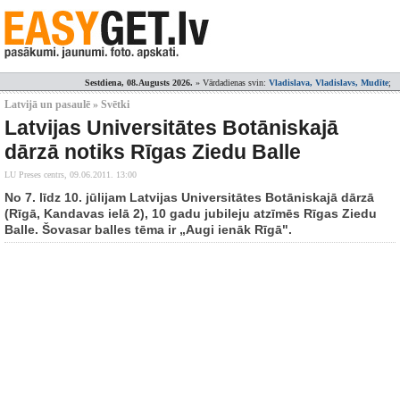
Sestdiena, 08.Augusts 2026.
» Vārdadienas svin:
Vladislava, Vladislavs, Mudīte
;
Latvijā un pasaulē » Svētki
Latvijas Universitātes Botāniskajā
dārzā notiks Rīgas Ziedu Balle
LU Preses centrs,
09.06.2011. 13:00
No 7. līdz 10. jūlijam Latvijas Universitātes Botāniskajā dārzā
(Rīgā, Kandavas ielā 2), 10 gadu jubileju atzīmēs Rīgas Ziedu
Balle. Šovasar balles tēma ir „Augi ienāk Rīgā".