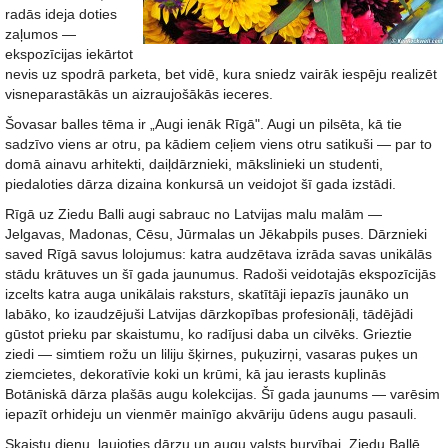
radās ideja doties
zaļumos —
ekspozīcijas iekārtot
nevis uz spodrā parketa, bet vidē, kura sniedz vairāk iespēju realizēt
visneparastākās un aizraujošākās ieceres.
Šovasar balles tēma ir „Augi ienāk Rīgā". Augi un pilsēta, kā tie
sadzīvo viens ar otru, pa kādiem ceļiem viens otru satikuši — par to
domā ainavu arhitekti, daiļdārznieki, mākslinieki un studenti,
piedaloties dārza dizaina konkursā un veidojot šī gada izstādi.
Rīgā uz Ziedu Balli augi sabrauc no Latvijas malu malām —
Jelgavas, Madonas, Cēsu, Jūrmalas un Jēkabpils puses. Dārznieki
saved Rīgā savus lolojumus: katra audzētava izrāda savas unikālās
stādu krātuves un šī gada jaunumus. Radoši veidotajās ekspozīcijās
izcelts katra auga unikālais raksturs, skatītāji iepazīs jaunāko un
labāko, ko izaudzējuši Latvijas dārzkopības profesionāļi, tādējādi
gūstot prieku par skaistumu, ko radījusi daba un cilvēks. Grieztie
ziedi — simtiem rožu un liliju šķirnes, puķuzirņi, vasaras puķes un
ziemcietes, dekoratīvie koki un krūmi, kā jau ierasts kuplinās
Botāniskā dārza plašās augu kolekcijas. Šī gada jaunums — varēsim
iepazīt orhideju un vienmēr mainīgo akvāriju ūdens augu pasauli.
Skaistu dienu, ļaujoties dārzu un augu valsts burvībai, Ziedu Ballē