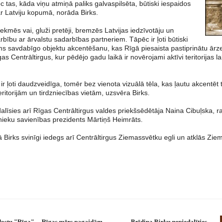
ēc tas, kāda viņu atmiņā paliks galvaspilsēta, būtiski iespaidos
ar Latviju kopumā, norāda Birks.
ekmēs vai, gluži pretēji, bremzēs Latvijas iedzīvotāju un
ību ar ārvalstu sadarbības partneriem. Tāpēc ir ļoti būtiski
 savdabīgo objektu akcentēšanu, kas Rīgā piesaista pastiprinātu ār
gas Centrāltirgus, kur pēdējo gadu laikā ir novērojami aktīvi teritorijas
ja ir ļoti daudzveidīga, tomēr bez vienota vizuālā tēla, kas ļautu akcent
ritorijām un tirdzniecības vietām, uzsvēra Birks.
īsies arī Rīgas Centrāltirgus valdes priekšsēdētāja Naina Cibuļska, ra
nieku savienības prezidents Mārtiņš Heimrāts.
Birks svinīgi iedegs arī Centrāltirgus Ziemassvētku egli un atklās Ziem
idostu "Rīga"
Rīgas mērs pagaidām
Brīdina Birku nepiedalīties