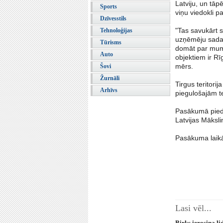
Latviju, un tāp
Sports
viņu viedokli p
Dzīvesstils
"Tas savukārt s
Tehnoloģijas
uzņēmēju sadarb
Tūrisms
domāt par mums
Auto
objektiem ir Rī
mērs.
Šovi
Žurnāli
Tirgus teritori
Arhīvs
piegulošajām te
Pasākumā piedal
Latvijas Māksli
Pasākuma laikā 
Lasi vēl...
Birks ierosina l