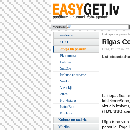
Meklētājs:
Latvijā un pasaulē
Pasākumi
Rīgas Ce
FOTO
Latvijā un pasaulē
LETA,
12.12.2007. 12
Ekonomika
Lai piesaistīt
Politika
Sadzīve
Izglītība un zinātne
Svētki
Viedokļi
Ziņas
Lai iepazītos ar
No vēstures
labiekārtošanā,
vizuālo izskatu
Izzini Rīgu
(TB/LNNK) apme
Konkursi
Kultūra un māksla
Rīga ir ne vien
pasaulē. Rīga i
Mūzika