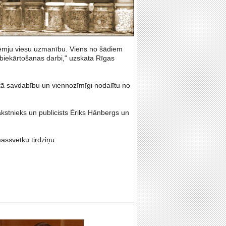
zemju viesu uzmanību. Viens no šādiem
 labiekārtošanas darbi," uzskata Rīgas
ēt tā savdabību un viennozīmīgi nodalītu no
kstnieks un publicists Ēriks Hānbergs un
assvētku tirdziņu.