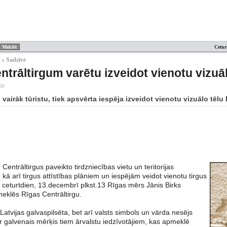
Cetur
 » Sadzīve
ntrāltirgum varētu izveidot vienotu vizuāl
:00
u vairāk tūristu, tiek apsvērta iespēja izveidot vienotu vizuālo tēlu
 Centrāltirgus paveikto tirdzniecības vietu un teritorijas
 kā arī tirgus attīstības plāniem un iespējām veidot vienotu tirgus
, ceturtdien, 13.decembrī plkst.13 Rīgas mērs Jānis Birks
klēs Rīgas Centrāltirgu.
 Latvijas galvaspilsēta, bet arī valsts simbols un vārda nesējs
r galvenais mērķis tiem ārvalstu iedzīvotājiem, kas apmeklē