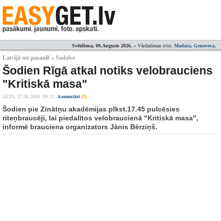
Svētdiena, 09.Augusts 2026.
» Vārdadienas svin:
Madara, Genoveva
;
Latvijā un pasaulē » Sadzīve
Šodien Rīgā atkal notiks velobrauciens
"Kritiskā masa"
LETA,
27.06.2008. 09:13
|
komentāri
(1)
Šodien pie Zinātņu akadēmijas plkst.17.45 pulcēsies
riteņbraucēji, lai piedalītos velobraucienā "Kritiskā masa",
informē brauciena organizators Jānis Bērziņš.