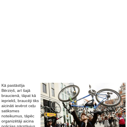
Kā pastāstīja
Bērziņš, arī šajā
braucienā, tāpat kā
iepriekš, braucēji tiks
aicināti ievērot ceļu
satiksmes
noteikumus, tāpēc
organizētāji aicina
policijas pārstāvjus