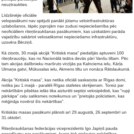
neuztraukties.
Līdzšinējie oficiālie
velopasākumi nav spējuši panākt jūtamu veloinfrastruktūras
uzlabošanos, tāpēc joprojām nav zudusi nepieciešamība pēc
neoficiāliem riteņbraukšanas pasākumiem, kas uzskatāmi parāda
vajadzību sakārtot velosatiksmei nepieciešamo infrastruktūru,
uzsvēra Bērziņš.
Kā ziņots, 30.maijā akcijā "Kritiskā masa" piedalījās aptuveni 100
riteņbraucēju, kas no Nacionālā teātra devās pāri Vanšu tiltam. Pēc
tam akcijas dalībnieku maršruts virzījās pa Kalnciema ielu, Kārļa
Ulmaņa gatvi, Mūkusalas ielu, Akmens tiltu un nonāca Rātslaukumā.
Akcija "Kritiskā masa", kas netika oficiāli saskaņota ar Rīgas domi,
notika jau 1.maijā - paralēli Rīgas stafetes skrējienam. Toreiz par
nekārtībām pilsētas ielās tika aizturēti septiņi velosipēdisti, kas "rupji
pārkāpa" ceļu satiksmes noteikumus un "pretojās policistiem, kas
mēģināja novērst šīs nekārtības".
Kritiskās masas pasākumi plānoti arī 29.augustā, 26.septembrī un
31.oktobrī.
Riteņbraukšanas federācijas viceprezidents Igo Japiņš pauda
nosodījumu par pasākumiem, kuros tiek pieļautas nekārtības.