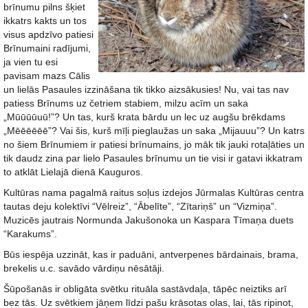
brīnumu pilns šķiet
ikkatrs kakts un tos
visus apdzīvo patiesi
Brīnumaini radījumi,
ja vien tu esi
pavisam mazs Cālis
un lielās Pasaules izzināšana tik tikko aizsākusies! Nu, vai tas nav
patiess Brīnums uz četriem stabiem, milzu acīm un saka
„Mūūūūuū!”? Un tas, kurš krata bārdu un lec uz augšu brēkdams
„Mēēēēēē”? Vai šis, kurš mīļi pieglaužas un saka „Mijauuu”? Un katrs
no šiem Brīnumiem ir patiesi brīnumains, jo māk tik jauki rotaļāties un
tik daudz zina par lielo Pasaules brīnumu un tie visi ir gatavi ikkatram
to atklāt Lielajā dienā Kauguros.
Kultūras nama pagalmā raitus soļus izdejos Jūrmalas Kultūras centra
tautas deju kolektīvi “Vēlreiz”, “Ābelīte”, “Zītariņš” un “Vizmiņa”.
Muzicēs jautrais Normunda Jakušonoka un Kaspara Tīmaņa duets
“Karakums”.
Būs iespēja uzzināt, kas ir paduāni, antverpenes bārdainais, brama,
brekelis u.c. savādo vārdiņu nēsātāji.
Šūpošanās ir obligāta svētku rituāla sastāvdaļa, tāpēc neiztiks arī
bez tās. Uz svētkiem jāņem līdzi pašu krāsotas olas, lai, tās ripinot,