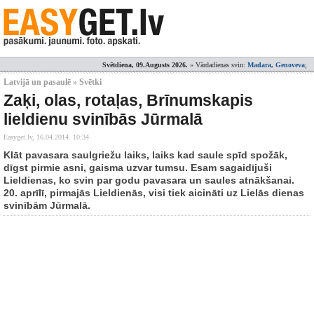
Svētdiena, 09.Augusts 2026.
» Vārdadienas svin:
Madara, Genoveva
;
Latvijā un pasaulē » Svētki
Zaķi, olas, rotaļas, Brīnumskapis
lieldienu svinībās Jūrmalā
Easyget.lv,
16.04.2014. 10:34
Klāt pavasara saulgriežu laiks, laiks kad saule spīd spožāk,
dīgst pirmie asni, gaisma uzvar tumsu. Esam sagaidījuši
Lieldienas, ko svin par godu pavasara un saules atnākšanai.
20. aprīlī, pirmajās Lieldienās, visi tiek aicināti uz Lielās dienas
svinībām Jūrmalā.