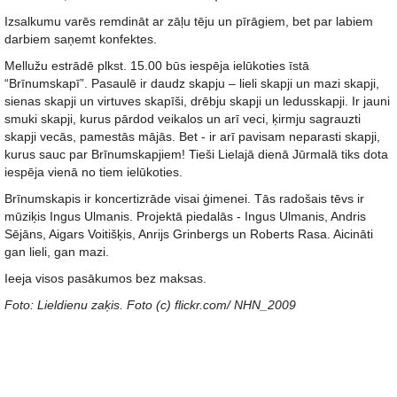
Izsalkumu varēs remdināt ar zāļu tēju un pīrāgiem, bet par labiem
darbiem saņemt konfektes.
Mellužu estrādē plkst. 15.00 būs iespēja ielūkoties īstā
“Brīnumskapī”. Pasaulē ir daudz skapju – lieli skapji un mazi skapji,
sienas skapji un virtuves skapīši, drēbju skapji un ledusskapji. Ir jauni
smuki skapji, kurus pārdod veikalos un arī veci, ķirmju sagrauzti
skapji vecās, pamestās mājās. Bet - ir arī pavisam neparasti skapji,
kurus sauc par Brīnumskapjiem! Tieši Lielajā dienā Jūrmalā tiks dota
iespēja vienā no tiem ielūkoties.
Brīnumskapis ir koncertizrāde visai ģimenei. Tās radošais tēvs ir
mūziķis Ingus Ulmanis. Projektā piedalās - Ingus Ulmanis, Andris
Sējāns, Aigars Voitišķis, Anrijs Grinbergs un Roberts Rasa. Aicināti
gan lieli, gan mazi.
Ieeja visos pasākumos bez maksas.
Foto: Lieldienu zaķis. Foto (c) flickr.com/ NHN_2009