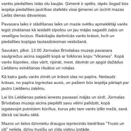
varētu piedalīties īstās olu kaujās. Ģimenē ir spēks, tāpēc šogad būs
iespēja piedalīties jautrības stafetēs visai ģimenei un izcīnīt mazas
Lielās dienas dāvaniņas.
Pavasara laiks ir stādīšanas laiks un mazie svētku apmeklētāji varēs
iegūt zināšanas kā iestādīt sīpoliņu un jau mājās sagaidīt zaļos un
veselīgos lociņus. Radošajās darbnīcās varēs krāsot, locīt un
piedalīties kopīgas tautasdziesmas veidošanā.
Savukārt, plkst. 13.00 Jūrmalas Brīvdabas muzejs pavasara
saulgriežus aicina sagaidīt kopā ar folkloras kopu “Vilcenes”. Kopā
varēs šūpoties, olas vārīt, ripināt, mest, dāvināt un apgūt dažādus
Lieldienu svinēšanas rituālus un rotaļas.
Kā katru gadu varēs zīmēt un krāsot olas no papīra. Nedaudz
krāsas, no papīra izgrieztas ausis, un pašiem būs iespēja pārtapt par
jautro Lieldienu zaķēnu.
Lai šīs Lieldienas patiesi ienestu pavasari mājās un sirdī, Jūrmalas
Brīvdabas muzejs aicina piepildīt savu vēlmi palīdzēt, kopā
izgatavojot putniņiem būrīšus, kurus pēc tam varēs izlikt mežā, savā
dārzā vai lauku sētā.
Mazos un lielos dzīvnieku draugus iepriecinās biedrības “Trusis un
citi” neliela, dzīvu trusīšu un zīda vistiņu izstāde.