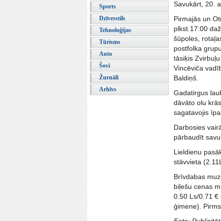
Savukārt, 20. a
Sports
Dzīvesstils
Pirmajās un Otra
plkst.17:00 daž
Tehnoloģijas
šūpoles, rotaļ
Tūrisms
postfolka grup
Auto
tāsiķis Zvirbuļu
Šovi
Vincēviča vadī
Žurnāli
Baldiņš.
Arhīvs
Gadatirgus lau
dāvāto olu krā
sagatavojis īp
Darbosies vair
pārbaudīt savu
Lieldienu pasā
stāvvieta (2.1
Brīvdabas muzej
biļešu cenas m
0.50 Ls/0.71 €
ģimene). Pirms