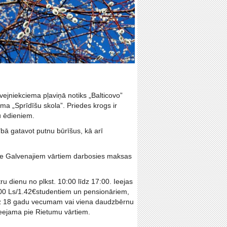
ejniekciema pļaviņā notiks „Balticovo”
a „Sprīdīšu skola”. Priedes krogs ir
u ēdieniem.
ā gatavot putnu būrīšus, kā arī
 Pie Galvenajiem vārtiem darbosies maksas
 dienu no plkst. 10:00 līdz 17:00. Ieejas
.00 Ls/1.42€studentiem un pensionāriem,
īdz 18 gadu vecumam vai viena daudzbērnu
eejama pie Rietumu vārtiem.