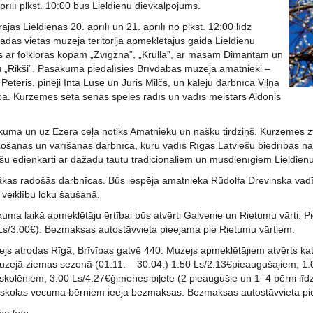
prīlī plkst. 10:00 būs Lieldienu dievkalpojums.
jās Lieldienās 20. aprīlī un 21. aprīlī no plkst. 12:00 līdz
ādās vietās muzeja teritorijā apmeklētājus gaida Lieldienu
as ar folkloras kopām „Zvīgzna”, „Krulla”, ar māsām Dimantām un
u „Rikši”. Pasākumā piedalīsies Brīvdabas muzeja amatnieki –
 Pēteris, pinēji Inta Lūse un Juris Milčs, un kalēju darbnīca Viļņa
bā. Kurzemes sētā senās spēles rādīs un vadīs meistars Aldonis
kumā un uz Ezera ceļa notiks Amatnieku un našķu tirdziņš. Kurzemes zv
sošanas un vārīšanas darbnīca, kuru vadīs Rīgas Latviešu biedrības nam
ašu ēdienkarti ar dažādu tautu tradicionāliem un mūsdienīgiem Lieldien
ākas radošās darbnīcas. Būs iespēja amatnieka Rūdolfa Drevinska vadīb
 veiklību loku šaušanā.
kuma laikā apmeklētāju ērtībai būs atvērti Galvenie un Rietumu vārti.
1Ls/3.00€). Bezmaksas autostāvvieta pieejama pie Rietumu vārtiem.
s atrodas Rīgā, Brīvības gatvē 440. Muzejs apmeklētājiem atvērts katru
uzejā ziemas sezonā (01.11. – 30.04.) 1.50 Ls/2.13€pieaugušajiem, 1
 skolēniem, 3.00 Ls/4.27€ģimenes biļete (2 pieaugušie un 1–4 bērni l
skolas vecuma bērniem ieeja bezmaksas. Bezmaksas autostāvvieta pi