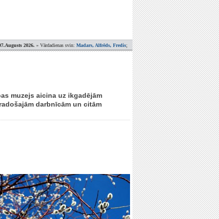
07.Augusts 2026.
» Vārdadienas svin:
Madars, Alfrēds, Fredis
;
dabas muzejs aicina uz ikgadējām
, radošajām darbnīcām un citām