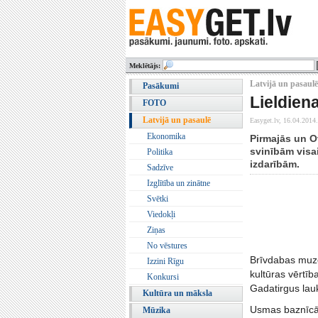
Meklētājs:
Latvijā un pasaulē
Pasākumi
Lieldien
FOTO
Latvijā un pasaulē
Easyget.lv,
16.04.2014.
Ekonomika
Pirmajās un Ot
svinībām visa
Politika
izdarībām.
Sadzīve
Izglītība un zinātne
Svētki
Viedokļi
Ziņas
No vēstures
Brīvdabas muze
Izzini Rīgu
kultūras vērtīb
Konkursi
Gadatirgus lau
Kultūra un māksla
Usmas baznīcā 1
Mūzika