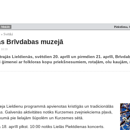
Piektdiena, 
 » Svētki
as Brīvdabas muzejā
 10:59
rajās Lieldienās, svētdien 20. aprīlī un pirmdien 21. aprīlī, Brīv
i ģimenei ar folkloras kopu priekšnesumiem, rotaļām, olu kaujām
ja Lieldienu programmā apvienotas kristīgās un tradicionālās
as. Galvenās aktivitātes notiks Kurzemes zvejniekciema pļavā,
kumā pie lielajām šūpolēm un Kurzemes sētā.
8. aprīlī plkst. 10:00 notiks Lielās Piektdienas koncerts.