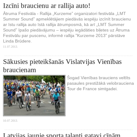
Izcīni braucienu ar rallija auto!
Ātruma Festivāla - Rallija „Kurzeme” organizatori festivāla „LMT
Summer Sound” apmeklētājiem piedāvās iespēju izcīnīt braucienu
ar īstu rallija auto īstā rallija ātrumposmā, kā arī „LMT Summer
Sound” īpašo piedāvājumu – iespēju iegādāties biļetes uz Ātruma
Festivālu par puscenu, informē rallija "Kurzeme 2013" pārstāve
Linda Brūdere.
11.07.2013.
Sākusies pieteikšanās Vislatvijas Vienības
braucienam
Šogad Vienības brauciens veltīts
pasaules prestižākā velobrauciena
Tour de France simtgadei.
10.07.2013.
Latvijas jaunie sporta talanti gatavi cīņām