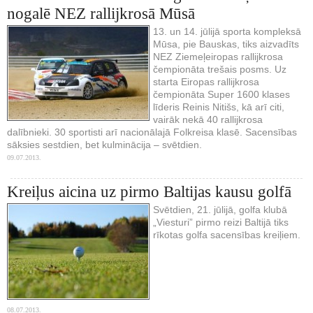
nogalē NEZ rallijkrosā Mūsā
13. un 14. jūlijā sporta kompleksā
Mūsa, pie Bauskas, tiks aizvadīts
NEZ Ziemeļeiropas rallijkrosa
čempionāta trešais posms. Uz
starta Eiropas rallijkrosa
čempionāta Super 1600 klases
līderis Reinis Nitišs, kā arī citi,
vairāk nekā 40 rallijkrosa
dalībnieki. 30 sportisti arī nacionālajā Folkreisa klasē. Sacensības
sāksies sestdien, bet kulminācija – svētdien.
09.07.2013.
Kreiļus aicina uz pirmo Baltijas kausu golfā
Svētdien, 21. jūlijā, golfa klubā
„Viesturi” pirmo reizi Baltijā tiks
rīkotas golfa sacensības kreiļiem.
08.07.2013.