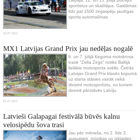
sportistus un skatītājus. Gaidāmas
līdz pat 1500 zirgaspēju jaudīgas
sporta automašīnas.
03.07.2013.
MX1 Latvijas Grand Prix jau nedēļas nogalē
6. un 7. jūlijā Ķeguma motokrosa
trasē "Zelta Zirgs" notiks Baltijā
lielākie motosporta svētki. Četrās
Latvijas Grand Prix klasēs kopumā
uz starta stāsies vairāk nekā
divsimt motosportistu, no kuriem
desmit pārstāvēs Latviju.
02.07.2013.
Latvieši Galapagai festivālā būvēs kalnu
velosipēdu šova trasi
Jau pēc mēneša, no 2. līdz 3.
augustam, mūzikas un izklaides