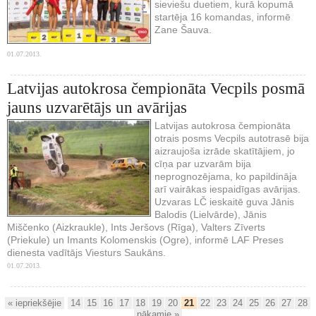
sieviešu duetiem, kurā kopumā
startēja 16 komandas, informē
Zane Šauva.
01.07.2013.
Latvijas autokrosa čempionāta Vecpils posmā
jauns uzvarētājs un avārijas
Latvijas autokrosa čempionāta
otrais posms Vecpils autotrasē bija
aizraujoša izrāde skatītājiem, jo
cīņa par uzvarām bija
neprognozējama, ko papildināja
arī vairākas iespaidīgas avārijas.
Uzvaras LČ ieskaitē guva Jānis
Balodis (Lielvārde), Jānis
Miščenko (Aizkraukle), Ints Jeršovs (Rīga), Valters Zīverts
(Priekule) un Imants Kolomenskis (Ogre), informē LAF Preses
dienesta vadītājs Viesturs Saukāns.
01.07.2013.
« iepriekšējie
14
15
16
17
18
19
20
21
22
23
24
25
26
27
28
nākamie »