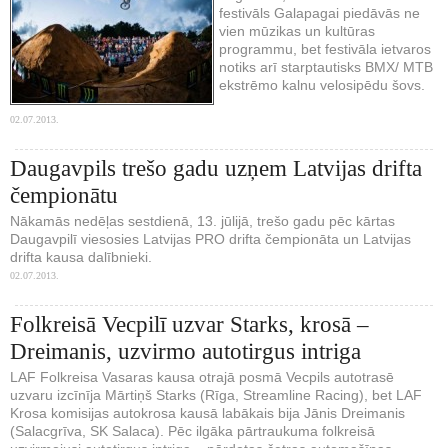
festivāls Galapagai piedāvās ne
vien mūzikas un kultūras
programmu, bet festivāla ietvaros
notiks arī starptautisks BMX/ MTB
ekstrēmo kalnu velosipēdu šovs.
02.07.2013.
Daugavpils trešo gadu uzņem Latvijas drifta
čempionātu
Nākamās nedēļas sestdienā, 13. jūlijā, trešo gadu pēc kārtas
Daugavpilī viesosies Latvijas PRO drifta čempionāta un Latvijas
drifta kausa dalībnieki.
02.07.2013.
Folkreisā Vecpilī uzvar Starks, krosā –
Dreimanis, uzvirmo autotirgus intriga
LAF Folkreisa Vasaras kausa otrajā posmā Vecpils autotrasē
uzvaru izcīnīja Mārtiņš Starks (Rīga, Streamline Racing), bet LAF
Krosa komisijas autokrosa kausā labākais bija Jānis Dreimanis
(Salacgrīva, SK Salaca). Pēc ilgāka pārtraukuma folkreisā