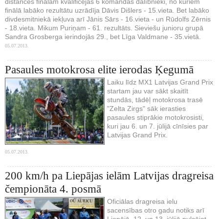
distances finālam kvalificējās 6 komandas dalībnieki, no kuriem
finālā labāko rezultātu uzrādīja Dāvis Dišlers - 15.vieta. Bet labāko
divdesmitniekā iekļuva arī Jānis Sārs - 16.vieta - un Rūdolfs Zērnis
- 18.vieta. Mikum Puriņam - 61. rezultāts. Sieviešu junioru grupā
Sandra Grosberga ierindojās 29., bet Līga Valdmane - 35.vietā.
05.07.2013.
Pasaules motokrosa elite ierodas Ķegumā
Laiku līdz MX1 Latvijas Grand Prix
startam jau var sākt skaitīt
stundās, tādēļ motokrosa trasē
"Zelta Zirgs" sāk ierasties
pasaules stiprākie motokrosisti,
kuri jau 6. un 7. jūlijā cīnīsies par
Latvijas Grand Prix.
05.07.2013.
200 km/h pa Liepājas ielām Latvijas dragreisa
čempionāta 4. posmā
Oficiālas dragreisa ielu
sacensības otro gadu notiks arī
Liepājā, 12. un 13. jūlijā pulcējot