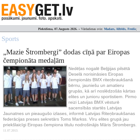
Piektdiena, 07.Augusts 2026.
» Vārdadienas svin:
Madars, Alfrēds, Fredis
;
Sports
„Mazie Štrombergi” dodas cīņā par Eiropas
čempionāta medaļām
Nedēļas nogalē Beļģijas pilsētā
Deselā norisināsies Eiropas
čempionāts BMX riteņbraukšanā
bērnu, jauniešu un amatieru
grupās, kā arī noslēdzošās kārtas
elites un junioru sportistiem. Pirmo
reizi Latvijas BMX vēsturē
sacensībās startēs Latvijas
Jaunatnes un pieaugušo izlases, informē Latvijas Riteņbraukšanas
federācijas preses sekretārs Toms Markss. Vīru elites grupā jau
priekšlaicīgi Eiropas čempiona titulu nodrošinājis Māris Štrombergs.
11.07.2013.