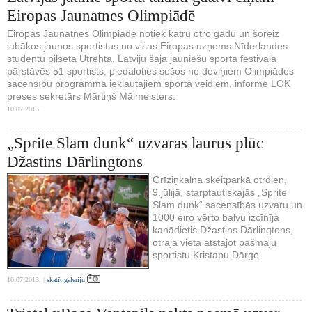
Eiropas Jaunatnes Olimpiādē
Eiropas Jaunatnes Olimpiāde notiek katru otro gadu un šoreiz
labākos jaunos sportistus no visas Eiropas uzņems Nīderlandes
studentu pilsēta Ūtrehta. Latviju šajā jauniešu sporta festivālā
pārstāvēs 51 sportists, piedaloties sešos no deviņiem Olimpiādes
sacensību programmā iekļautajiem sporta veidiem, informē LOK
preses sekretārs Mārtiņš Mālmeisters.
10.07.2013.
„Sprite Slam dunk“ uzvaras laurus plūc
Džastins Dārlingtons
Grīziņkalna skeitparkā otrdien,
9.jūlijā, starptautiskajās „Sprite
Slam dunk“ sacensībās uzvaru un
1000 eiro vērto balvu izcīnīja
kanādietis Džastins Dārlingtons,
otrajā vietā atstājot pašmāju
sportistu Kristapu Dārgo.
10.07.2013. |
skatīt galeriju