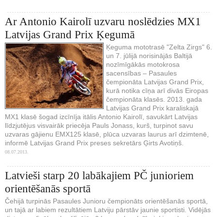
Ar Antonio Kairolī uzvaru noslēdzies MX1
Latvijas Grand Prix Ķegumā
Ķeguma mototrasē "Zelta Zirgs" 6.
un 7. jūlijā norisinājās Baltijā
nozīmīgākās motokrosa
sacensības – Pasaules
čempionāta Latvijas Grand Prix,
kurā notika cīņa arī divās Eiropas
čempionāta klasēs. 2013. gada
Latvijas Grand Prix karaliskajā
MX1 klasē šogad izcīnīja itālis Antonio Kairolī, savukārt Latvijas
līdzjutējus visvairāk priecēja Pauls Jonass, kurš, turpinot savu
uzvaras gājienu EMX125 klasē, plūca uzvaras laurus arī dzimtenē,
informē Latvijas Grand Prix preses sekretārs Ģirts Avotiņš.
08.07.2013.
Latvieši starp 20 labākajiem PČ junioriem
orientēšanās sportā
Čehijā turpinās Pasaules Junioru čempionāts orientēšanās sportā,
un tajā ar labiem rezultātiem Latviju pārstāv jaunie sportisti. Vidējās