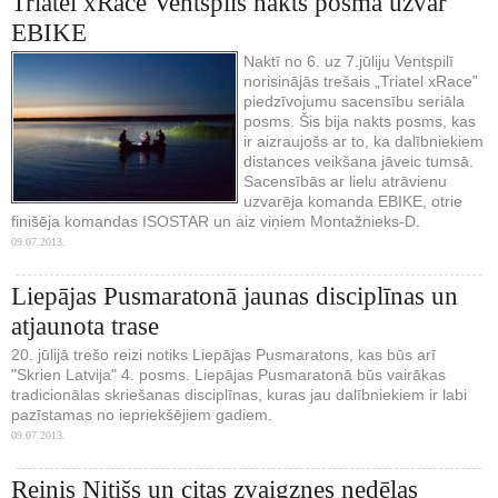
Triatel xRace Ventspils nakts posmā uzvar
EBIKE
Naktī no 6. uz 7.jūliju Ventspilī
norisinājās trešais „Triatel xRace”
piedzīvojumu sacensību seriāla
posms. Šis bija nakts posms, kas
ir aizraujošs ar to, ka dalībniekiem
distances veikšana jāveic tumsā.
Sacensībās ar lielu atrāvienu
uzvarēja komanda EBIKE, otrie
finišēja komandas ISOSTAR un aiz viņiem Montažnieks-D.
09.07.2013.
Liepājas Pusmaratonā jaunas disciplīnas un
atjaunota trase
20. jūlijā trešo reizi notiks Liepājas Pusmaratons, kas būs arī
"Skrien Latvija" 4. posms. Liepājas Pusmaratonā būs vairākas
tradicionālas skriešanas disciplīnas, kuras jau dalībniekiem ir labi
pazīstamas no iepriekšējiem gadiem.
09.07.2013.
Reinis Nitišs un citas zvaigznes nedēļas