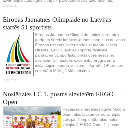
uzvirmojusi autotirgus intriga – pārdotas četras automašīnas.
02.07.2013.
Eiropas Jaunatnes Olimpiādē no Latvijas
startēs 51 sportists
Eiropas Jaunatnes Olimpiāde notiek katru otro
gadu un šoreiz labākos jaunos sportistus no visas
Eiropas uzņems Nīderlandes studentu pilsēta
Ūtrehta. Latviju jauniešu sporta festivālā
pārstāvēa 51 sportists, piedaloties sešos no
deviņiem Olimpiādes sacensību programmā
iekļautajiem sporta veidiem, informē LOK preses
sekretārs Mārtiņš Mālmeisters.
01.07.2013.
Noslēdzies LČ 1. posms sievietēm ERGO
Open
Pagājušajā nedēļas nogalē Majoru
pludmales laukumos norisinājās
Latvijas čempionāta pludmales
volejbolā ERGO Open 1. posms