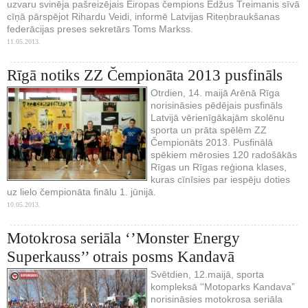
uzvaru svinēja pašreizējais Eiropas čempions Edžus Treimanis sīvā
cīņā pārspējot Rihardu Veidi, informē Latvijas Riteņbraukšanas
federācijas preses sekretārs Toms Markss.
11.05.2013.
Rīgā notiks ZZ Čempionāta 2013 pusfināls
Otrdien, 14. maijā Arēnā Rīga
norisināsies pēdējais pusfināls
Latvijā vērienīgākajām skolēnu
sporta un prāta spēlēm ZZ
Čempionāts 2013. Pusfinālā
spēkiem mērosies 120 radošākās
Rīgas un Rīgas reģiona klases,
kuras cīnīsies par iespēju doties
uz lielo čempionāta finālu 1. jūnijā.
10.05.2013.
Motokrosa seriāla ‘’Monster Energy
Superkauss’’ otrais posms Kandavā
Svētdien, 12.maijā, sporta
kompleksā ''Motoparks Kandava”
norisināsies motokrosa seriāla