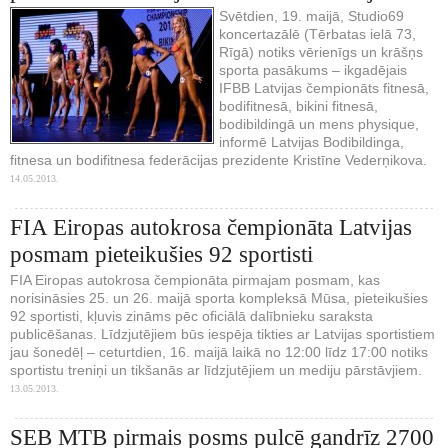
Svētdien, 19. maijā, Studio69
koncertazālē (Tērbatas ielā 73,
Rīgā) notiks vērienīgs un krāšņs
sporta pasākums – ikgadējais
IFBB Latvijas čempionāts fitnesā,
bodifitnesā, bikini fitnesā,
bodibildingā un mens physique,
informē Latvijas Bodibildinga,
fitnesa un bodifitnesa federācijas prezidente Kristīne Vederņikova.
14.05.2013.
FIA Eiropas autokrosa čempionāta Latvijas
posmam pieteikušies 92 sportisti
FIA Eiropas autokrosa čempionāta pirmajam posmam, kas
norisināsies 25. un 26. maijā sporta kompleksā Mūsa, pieteikušies
92 sportisti, kļuvis zināms pēc oficiālā dalībnieku saraksta
publicēšanas. Līdzjutējiem būs iespēja tikties ar Latvijas sportistiem
jau šonedēļ – ceturtdien, 16. maijā laikā no 12:00 līdz 17:00 notiks
sportistu treniņi un tikšanās ar līdzjutējiem un mediju pārstāvjiem.
13.05.2013.
SEB MTB pirmais posms pulcē gandrīz 2700