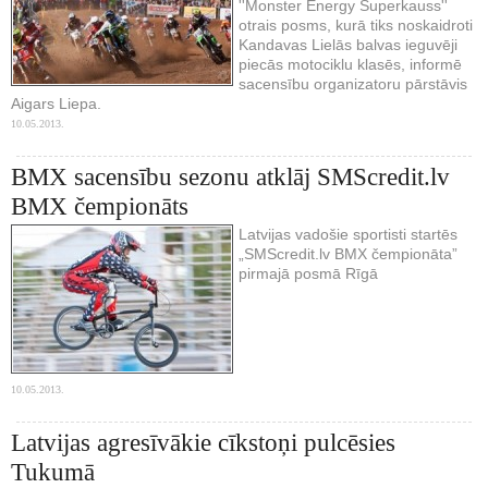
''Monster Energy Superkauss''
otrais posms, kurā tiks noskaidroti
Kandavas Lielās balvas ieguvēji
piecās motociklu klasēs, informē
sacensību organizatoru pārstāvis
Aigars Liepa.
10.05.2013.
BMX sacensību sezonu atklāj SMScredit.lv
BMX čempionāts
Latvijas vadošie sportisti startēs
„SMScredit.lv BMX čempionāta”
pirmajā posmā Rīgā
10.05.2013.
Latvijas agresīvākie cīkstoņi pulcēsies
Tukumā