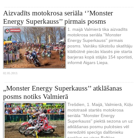
Aizvadīts motokrosa seriāla ‘’Monster
Energy Superkauss’’ pirmais posms
1. maijā Valmierā tika aizvadīts
motokrosa seriāla ''Monster
Energy Superkauss'' pirmais
posms. Vairāku tūkstošu skatītāju
klātbūtnē piecās klasēs pie starta
barjeras kopā stājās 154 sportisti,
informē Aigars Liepa.
02.05.2013.
„Monster Energy Superkauss’’ atklāšanas
posms notiks Valmierā
Trešdien, 1. Maijā, Valmierā, Kūļu
mototrasē startēs motokrosa
seriāla ''Monster Energy
Superkauss'' piektā sezona un uz
atklāšanas posmu pulcēsies vēl
neredzēti specīgs dalībnieku
sastāvs no visas Baltijas.