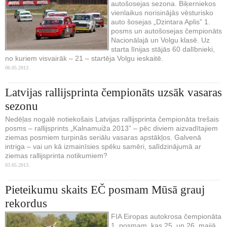
autošosejas sezona. Biķerniekos
vienlaikus norisinājās vēsturisko
auto šosejas „Dzintara Aplis” 1.
posms un autošosejas čempionāts
Nacionālajā un Volgu klasē. Uz
starta līnijas stājās 60 dalībnieki,
no kuriem visvairāk – 21 – startēja Volgu ieskaitē.
06.05.2013.
Latvijas rallijsprinta čempionāts uzsāk vasaras
sezonu
Nedēļas nogalē notiekošais Latvijas rallijsprinta čempionāta trešais
posms – rallijsprints „Kalnamuiža 2013” – pēc diviem aizvadītajiem
ziemas posmiem turpinās seriālu vasaras apstākļos. Galvenā
intriga – vai un kā izmainīsies spēku samēri, salīdzinājumā ar
ziemas rallijsprinta notikumiem?
03.05.2013.
Pieteikumu skaits EČ posmam Mūsā grauj
rekordus
FIA Eiropas autokrosa čempionāta
1. posmam, kas 25. un 26. maijā