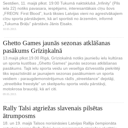
Sestdien, 11. maijā plkst. 19:00 Tukumā naktsklubā „Infinity” (Pils
iela 22) notiks pavasara, iespējams, interesantākais cīņu šovs
„FREON: First Blood”, kurā tiksies Latvijas vieni no agresīvākajiem
cīņu sporta pārstāvjiem, kā arī sportisti no ārzemēm, informē
„Tukuma Brāļu” pārstāvis Jānis Eisaks.
10.05.2013.
Ghetto Games jaunās sezonas atklāšanas
pasākums Grīziņkalnā
13.maijā plkst.19.00 Rīgā, Grīziņkalnā notiks jauniešu ielu kultūras
un sporta kustības „Ghetto Games“ jaunās sezonas atklāšanas
pasākums. Tajā ielu sporta veidu un veselīga dzīvesstila piekritēji
tiks iepazīstināti ar jaunajiem sezonas pasākumiem un sporta
veidiem - paraugdemonstrējumus rādīs „streetdance“ dejotāji,
„streetbike freestyle“ un skeitparku sporta veidu pārstāvji,
motokrosa braucēji, kā arī citi.
09.05.2013.
Rally Talsi atgriežas slavenais pilsētas
ātrumposms
18. un 19. maijā Talsos norisināsies Latvijas Rallija čempionāta