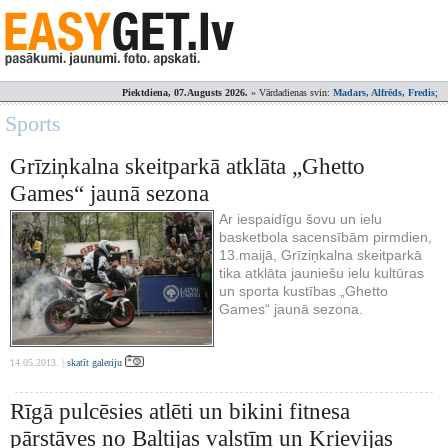
Piektdiena, 07.Augusts 2026.
» Vārdadienas svin:
Madars, Alfrēds, Fredis
;
Sports
Grīziņkalna skeitparkā atklāta „Ghetto
Games“ jaunā sezona
Ar iespaidīgu šovu un ielu
basketbola sacensībām pirmdien,
13.maijā, Grīziņkalna skeitparkā
tika atklāta jauniešu ielu kultūras
un sporta kustības „Ghetto
Games“ jaunā sezona.
14.05.2013. |
skatīt galeriju
Rīgā pulcēsies atlēti un bikini fitnesa
pārstāves no Baltijas valstīm un Krievijas