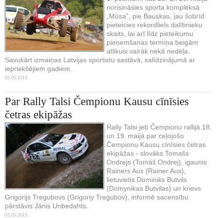
norisināsies sporta kompleksā
„Mūsa”, pie Bauskas, jau šobrīd
pieteicies rekordliels dalībnieku
skaits, lai arī līdz pieteikumu
pieņemšanas termiņa beigām
atlikusi vairāk nekā nedēļa.
Savukārt izmaiņas Latvijas sportistu sastāvā, salīdzinājumā ar
iepriekšējiem gadiem.
03.05.2013.
Par Rally Talsi Čempionu Kausu cīnīsies
četras ekipāžas
Rally Talsi jeb Čempionu rallijā 18.
un 19. maijā par ceļojošo
Čempionu Kausu cīnīsies četras
ekipāžas - slovāks Tomašs
Ondrejs (Tomáš Ondrej), igaunis
Rainers Aus (Rainer Aus),
lietuvietis Dominiks Butvils
(Domynikas Butvilas) un krievs
Grigorijs Tregubovs (Grigoriy Tregubov), informē sacensību
pārstāvis Jānis Unbedahts.
03.05.2013.