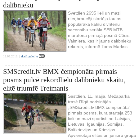
dalībnieku
Svētdien 2695 lieli un mazi
riteņbraucēji startēja tautas
populārākā kalnu divriteņu
sacensību seriāla SEB MTB
maratona pirmajā posmā Cēsis –
Valmiera, kas ir jauns dalībnieku
rekords, informē Toms Markss.
13.05.2013. |
skatīt galeriju
SMScredit.lv BMX čempionāta pirmais
posms pulcē rekordlielu dalībnieku skaitu,
elitē triumfē Treimanis
Sestdien, 11. maijā, Mežaparka
trasē Rīgā norisinājās
„SMScredit.lv BMX čempionāta”
pirmais posms, kurā startēja 253
lieli un mazi sportisti no Latvijas,
Lietuvas, Igaunijas, Somijas,
Baltkrievijas un Krievijas.
Apvienotajā elites un junioru grupā