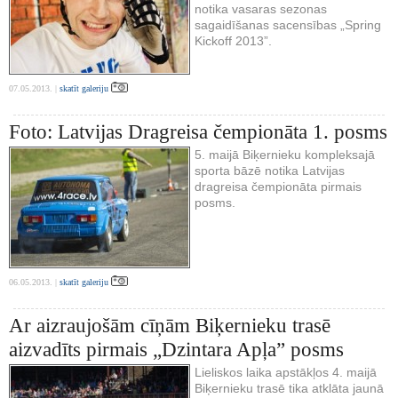
notika vasaras sezonas
sagaidīšanas sacensības „Spring
Kickoff 2013”.
07.05.2013. |
skatīt galeriju
Foto: Latvijas Dragreisa čempionāta 1. posms
5. maijā Biķernieku kompleksajā
sporta bāzē notika Latvijas
dragreisa čempionāta pirmais
posms.
06.05.2013. |
skatīt galeriju
Ar aizraujošām cīņām Biķernieku trasē
aizvadīts pirmais „Dzintara Apļa” posms
Lieliskos laika apstākļos 4. maijā
Biķernieku trasē tika atklāta jaunā