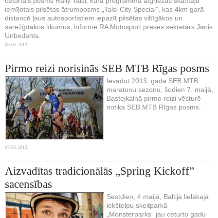
ceturtais posms Rally Talsi, kura programmā atgriežas skatītāju
iemīļotais pilsētas ātrumposms „Talsi City Special”, kas 4km garā
distancē ļaus autosportistiem iepazīt pilsētas viltīgākos un
sarežģītākos līkumus, informē RA Motosport preses sekretārs Jānis
Unbedahts.
08.05.2013.
Pirmo reizi norisinās SEB MTB Rīgas posms
Ievadot 2013. gada SEB MTB
maratonu sezonu, šodien 7. maijā,
Bastejkalnā pirmo reizi vēsturē
notika SEB MTB Rīgas posms.
07.05.2013.
Aizvadītas tradicionālās „Spring Kickoff”
sacensības
Sestdien, 4.maijā, Baltijā lielākajā
iekštelpu skeitparkā
„Monsterparks” jau ceturto gadu