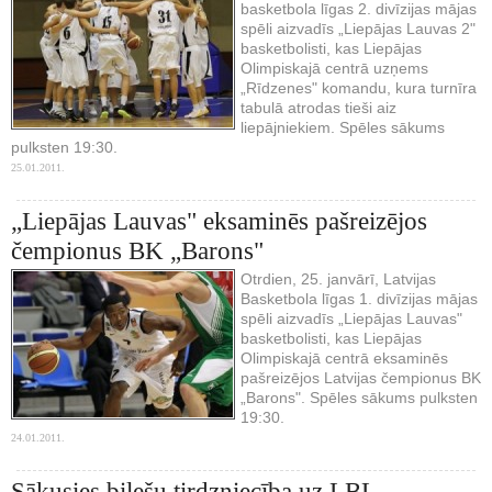
basketbola līgas 2. divīzijas mājas
spēli aizvadīs „Liepājas Lauvas 2"
basketbolisti, kas Liepājas
Olimpiskajā centrā uzņems
„Rīdzenes" komandu, kura turnīra
tabulā atrodas tieši aiz
liepājniekiem. Spēles sākums
pulksten 19:30.
25.01.2011.
„Liepājas Lauvas" eksaminēs pašreizējos
čempionus BK „Barons"
Otrdien, 25. janvārī, Latvijas
Basketbola līgas 1. divīzijas mājas
spēli aizvadīs „Liepājas Lauvas"
basketbolisti, kas Liepājas
Olimpiskajā centrā eksaminēs
pašreizējos Latvijas čempionus BK
„Barons". Spēles sākums pulksten
19:30.
24.01.2011.
Sākusies biļešu tirdzniecība uz LBL