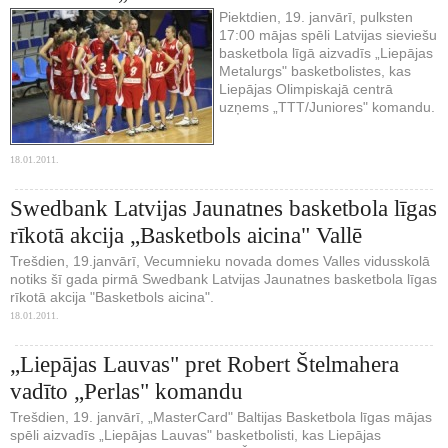
Piektdien, 19. janvārī, pulksten
17:00 mājas spēli Latvijas sieviešu
basketbola līgā aizvadīs „Liepājas
Metalurgs" basketbolistes, kas
Liepājas Olimpiskajā centrā
uzņems „TTT/Juniores" komandu.
18.01.2011.
Swedbank Latvijas Jaunatnes basketbola līgas
rīkotā akcija „Basketbols aicina" Vallē
Trešdien, 19.janvārī, Vecumnieku novada domes Valles vidusskolā
notiks šī gada pirmā Swedbank Latvijas Jaunatnes basketbola līgas
rīkotā akcija "Basketbols aicina".
18.01.2011.
„Liepājas Lauvas" pret Robert Štelmahera
vadīto „Perlas" komandu
Trešdien, 19. janvārī, „MasterCard" Baltijas Basketbola līgas mājas
spēli aizvadīs „Liepājas Lauvas" basketbolisti, kas Liepājas