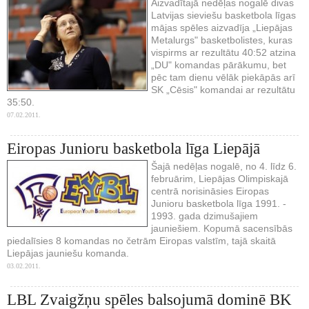
Aizvadītajā nedēļas nogalē divas
Latvijas sieviešu basketbola līgas
mājas spēles aizvadīja „Liepājas
Metalurgs" basketbolistes, kuras
vispirms ar rezultātu 40:52 atzina
„DU" komandas pārākumu, bet
pēc tam dienu vēlāk piekāpās arī
SK „Cēsis" komandai ar rezultātu
35:50.
07.02.2011.
Eiropas Junioru basketbola līga Liepājā
Šajā nedēļas nogalē, no 4. līdz 6.
februārim, Liepājas Olimpiskajā
centrā norisināsies Eiropas
Junioru basketbola līga 1991. -
1993. gada dzimušajiem
jauniešiem. Kopumā sacensībās
piedalīsies 8 komandas no četrām Eiropas valstīm, tajā skaitā
Liepājas jauniešu komanda.
03.02.2011.
LBL Zvaigžņu spēles balsojumā dominē BK