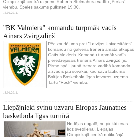
Olimpiskajā centrā uzņems Roberta Štelmahera vadīto „Perlas"
vienību. Spēles sākums pulksten 19:30.
18.01.2011.
"BK Valmiera" komandu turpmāk vadīs
Ainārs Zvirgzdiņš
Pēc zaudējuma pret "Latvijas Universitātes"
komandu no galvenā trenera amata atkāpās
Gatis Melderis. Komandu turpmāk vadīs
pieredzējušais treneris Ainārs Zvirgzdiņš.
Pirmo spēli jaunā trenera vadībā komanda
aizvadīs jau šovakar, kad savā laukumā
Baltijas Basketbola līgas ietvaros uzņems
Tartu "Rock" vienību.
18.01.2011.
Liepājnieki svinu uzvaru Eiropas Jaunatnes
basketbola līgas turnīrā
Nedēļas nogalē, no piektdienas
līdz svētdienai, Liepājas
Olimpiskajā centrā notikušajā