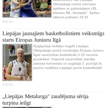
Olimpiskajā centrā mērosies
spēkiem ar pašreizējiem LBL
līderiem BK „Ventspils". Spēles
sākums pulksten 19:30.
08.02.2011.
Liepājas jaunajiem basketbolistiem veiksmīgs
starts Eiropas Junioru līgā
Aizgājušajā nedēļas nogalē Liepājas
Olimpiskajā centrā norisinājās Eiropas Junioru
līgas sacensības basketbolā U-20 vecuma
jauniešiem. Kopumā sacensībās startēja
astoņas komandas un augstajā 3. pozīcijā šo
posmu noslēdza Liepājas jaunie basketbolisti.
07.02.2011.
„Liepājas Metalurga" zaudējuma sērija
turpina ieilgt