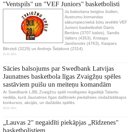
"Ventspils" un "VEF Juniors" basketbolisti
Ja balsošana beigtos šodien,
Austrumu komandas
sākumpiecniekā būtu ievēlēti VEF
Juniors basketbolisti Dairis
Bertāns (3707 balsis), Sandis
Valters (4353), Kristaps
Janičenoks (4763), Kaspars
Bērziņš (3229) un Andrejs Šeļakovs (2314).
31.01.2011.
Sācies balsojums par Swedbank Latvijas
Jaunatnes basketbola līgas Zvaigžņu spēles
sastāviem puišu un meiteņu komandām
Ar Swedbank LJBL Zvaigžņu spēli noslēgsies ikgadējā Talantu
nedēļa, kurā Jaunatnes līgas dalībnieki piedalīsies visdažādākajos
konkursos, akcijās, un dažādās spēlēs.
28.01.2011.
„Lauvas 2" negaidīti piekāpjas „Rīdzenes"
basketbolistiem