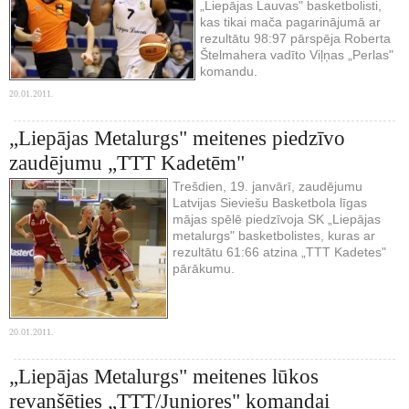
„Liepājas Lauvas" basketbolisti,
kas tikai mača pagarinājumā ar
rezultātu 98:97 pārspēja Roberta
Štelmahera vadīto Viļņas „Perlas"
komandu.
20.01.2011.
„Liepājas Metalurgs" meitenes piedzīvo
zaudējumu „TTT Kadetēm"
Trešdien, 19. janvārī, zaudējumu
Latvijas Sieviešu Basketbola līgas
mājas spēlē piedzīvoja SK „Liepājas
metalurgs" basketbolistes, kuras ar
rezultātu 61:66 atzina „TTT Kadetes"
pārākumu.
20.01.2011.
„Liepājas Metalurgs" meitenes lūkos
revanšēties „TTT/Juniores" komandai