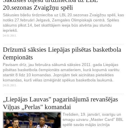
20.sezonas Zvaigžņu spēli
Sākusies biļešu tirdzniecība uz LBL 20.sezonas Zvaigžņu spēli, kas
notiks 27.februārī Jelgavā, Zemgales Olimpiskajā centrā. Spēles
sākums plkst.14, bet skatītājiem ieeja būs atvērta jau stundu
iepriekš.
24.01.2011.
Drīzumā sāksies Liepājas pilsētas basketbola
čempionāts
Pavisam drīz, jau februāra sākumā sāksies 2011. gada Liepājas
pilsētas basketbola čempionāts amatieriem, kurā kopumā varētu
startēt 8 līdz 10 komandas. Joprojām tiek aicinātas pieteikties
komandas, kurš vēlas izmēģināt spēkus basketbola laukumā.
24.01.2011.
„Liepājas Lauvas" pagarinājumā revanšējas
Viļņas „Perlas" komandai
Trešdien, 19. janvārī, svarīgu un
smagu uzvaru „Master Card" BBL
spēlē savās mājās izcīnīja