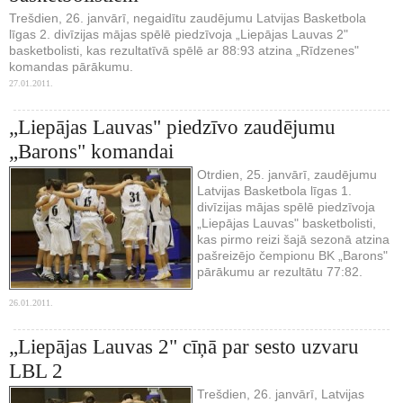
Trešdien, 26. janvārī, negaidītu zaudējumu Latvijas Basketbola
līgas 2. divīzijas mājas spēlē piedzīvoja „Liepājas Lauvas 2"
basketbolisti, kas rezultatīvā spēlē ar 88:93 atzina „Rīdzenes"
komandas pārākumu.
27.01.2011.
„Liepājas Lauvas" piedzīvo zaudējumu
„Barons" komandai
Otrdien, 25. janvārī, zaudējumu
Latvijas Basketbola līgas 1.
divīzijas mājas spēlē piedzīvoja
„Liepājas Lauvas" basketbolisti,
kas pirmo reizi šajā sezonā atzina
pašreizējo čempionu BK „Barons"
pārākumu ar rezultātu 77:82.
26.01.2011.
„Liepājas Lauvas 2" cīņā par sesto uzvaru
LBL 2
Trešdien, 26. janvārī, Latvijas