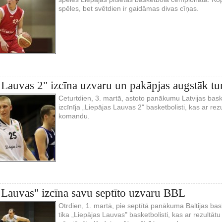
spēles, bet svētdien ir gaidāmas divas cīņas.
 Lauvas 2" izcīna uzvaru un pakāpjas augstāk tur
Ceturtdien, 3. martā, astoto panākumu Latvijas baske
izcīnīja „Liepājas Lauvas 2" basketbolisti, kas ar r
komandu.
 Lauvas" izcīna savu septīto uzvaru BBL
Otrdien, 1. martā, pie septītā panākuma Baltijas bask
tika „Liepājas Lauvas" basketbolisti, kas ar rezultā