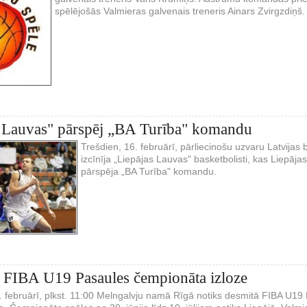
spēlējošās Valmieras galvenais treneris Ainars Zvirgzdiņš.
s Lauvas" pārspēj „BA Turība" komandu
Trešdien, 16. februārī, pārliecinošu uzvaru Latvijas 
izcīnīja „Liepājas Lauvas" basketbolisti, kas Liepāja
pārspēja „BA Turība" komandu.
s FIBA U19 Pasaules čempionāta izloze
7. februārī, plkst. 11:00 Melngalvju namā Rīgā notiks desmitā FIBA U1