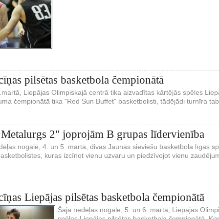
cīņas pilsētas basketbola čempionātā
.martā, Liepājas Olimpiskajā centrā tika aizvadītas kārtējās spēles Lie
ma čempionātā tika "Red Sun Buffet" basketbolisti, tādējādi turnīra tab
 Metalurgs 2" joprojām B grupas līdervienība
dēļas nogalē, 4. un 5. martā, divas Jaunās sieviešu basketbola līgas s
asketbolistes, kuras izcīnot vienu uzvaru un piedzīvojot vienu zaudēj
cīņas Liepājas pilsētas basketbola čempionātā
Šajā nedēļas nogalē, 5. un 6. martā, Liepājas Olimpi
spēles Liepājas pilsētas basketbola čempionātā. Kop