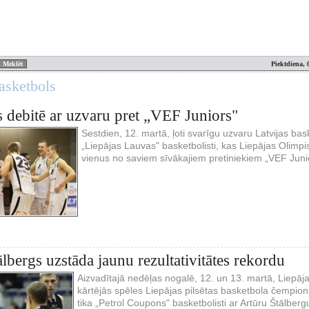
Piektdiena, 
asketbols
 debitē ar uzvaru pret „VEF Juniors"
Sestdien, 12. martā, ļoti svarīgu uzvaru Latvijas bas
„Liepājas Lauvas" basketbolisti, kas Liepājas Olimpi
vienus no saviem sīvākajiem pretiniekiem „VEF Juni
ālbergs uzstāda jaunu rezultativitātes rekordu
Aizvadītajā nedēļas nogalē, 12. un 13. martā, Liepāja
kārtējās spēles Liepājas pilsētas basketbola čempion
tika „Petrol Coupons" basketbolisti ar Artūru Štālberg