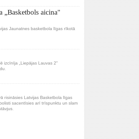
a „Basketbols aicina"
jas Jaunatnes basketbola līgas rīkotā
lē izcīnīja „Liepājas Lauvas 2"
du.
 risināsies Latvijas Basketbola līgas
isti sacentīsies arī trīspunktu un slam
tāvjus.