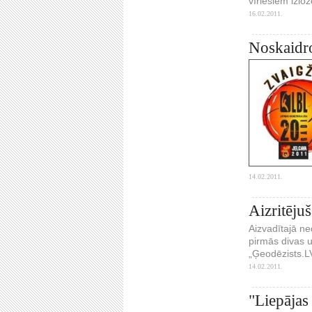
vīriešiem izlo
16.02.2011.
Noskaidro
14.02.2011.
Aizritēju
Aizvadītajā ne
pirmās divas u
„Ģeodēzists.L
14.02.2011.
"Liepājas