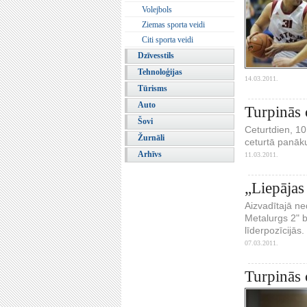
Volejbols
Ziemas sporta veidi
Citi sporta veidi
Dzīvesstils
Tehnoloģijas
14.03.2011.
Tūrisms
Auto
Turpinās 
Šovi
Ceturtdien, 10
Žurnāli
ceturtā panāku
Arhīvs
11.03.2011.
„Liepājas
Aizvadītajā ne
Metalurgs 2" b
līderpozīcijās.
07.03.2011.
Turpinās 