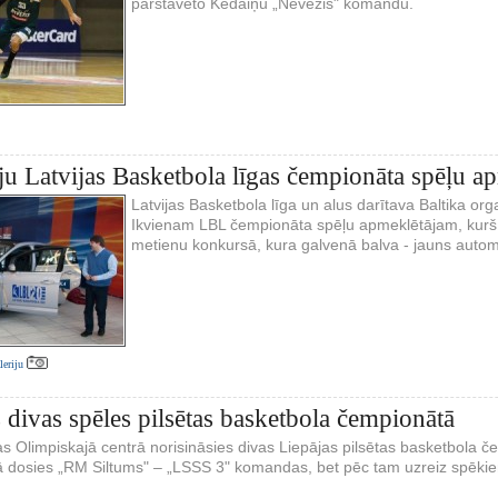
pārstāvēto Kedaiņu „Nevežis" komandu.
ju Latvijas Basketbola līgas čempionāta spēļu a
Latvijas Basketbola līga un alus darītava Baltika or
Ikvienam LBL čempionāta spēļu apmeklētājam, kurš no
metienu konkursā, kura galvenā balva - jauns autom
aleriju
divas spēles pilsētas basketbola čempionātā
s Olimpiskajā centrā norisināsies divas Liepājas pilsētas basketbola č
 dosies „RM Siltums" – „LSSS 3" komandas, bet pēc tam uzreiz spēkie