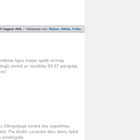
07.Augusts 2026.
» Vārdadienas svin:
Madars, Alfrēds, Fredis
;
ketbola līgas mājas spēlē izcīnīja
skajā centrā ar rezultātu 93:87 pārspēja
ors".
s Olimpiskajā centrā tika izspēlētas
ātā. Pie divām uzvarām divu dienu laikā
u priekšgalā.