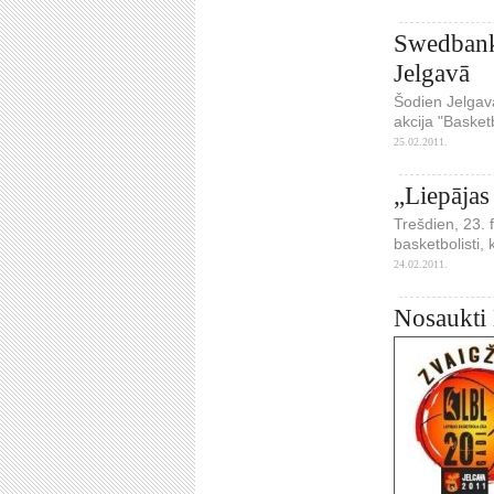
Swedbank 
Jelgavā
Šodien Jelgav
akcija "Basket
25.02.2011.
„Liepājas
Trešdien, 23. 
basketbolisti,
24.02.2011.
Nosaukti 