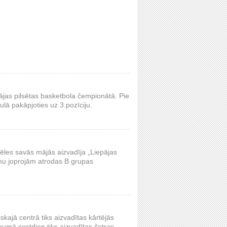
pājas pilsētas basketbola čempionātā. Pie
ulā pakāpjoties uz 3.pozīciju.
pēles savās mājās aizvadīja „Liepājas
umu joprojām atrodas B grupas
skajā centrā tiks aizvadītas kārtējās
umā sestdien tiks aizvadītas četras