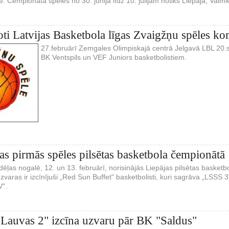
ze. Čempionāta spēles no 30. jūnija līdz 10. jūlijam notiks Liepājā, Valm
ti Latvijas Basketbola līgas Zvaigžņu spēles k
27.februārī Zemgales Olimpiskajā centrā Jelgavā LBL 20.
BK Ventspils un VEF Juniors basketbolistiem.
šas pirmās spēles pilsētas basketbola čempionātā
dēļas nogalē, 12. un 13. februārī, norisinājās Liepājas pilsētas baske
zvaras ir izcīnījuši „Red Sun Buffet" basketbolisti, kuri sagrāva „LSSS
V".
 Lauvas 2" izcīna uzvaru pār BK "Saldus"