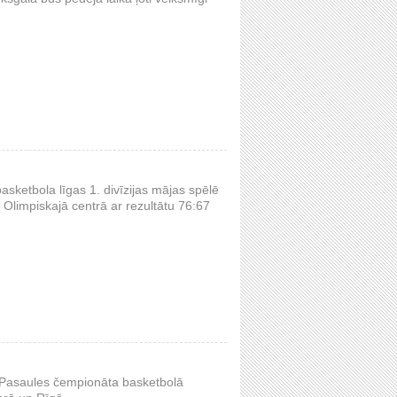
basketbola līgas 1. divīzijas mājas spēlē
s Olimpiskajā centrā ar rezultātu 76:67
9 Pasaules čempionāta basketbolā