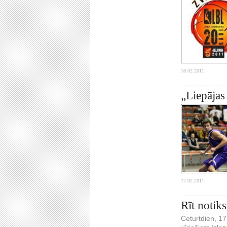
18.02.2011.
„Liepāja
17.02.2011.
Rīt notik
Ceturtdien, 1