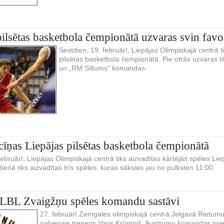
pilsētas basketbola čempionātā uzvaras svin favor
Sestdien, 19. februārī, Liepājas Olimpiskajā centrā t
pilsētas basketbola čempionātā. Pie otrās uzvaras tik
un „RM Siltums" komandas.
cīņas Liepājas pilsētas basketbola čempionātā
februārī, Liepājas Olimpiskajā centrā tiks aizvadītas kārtējās spēles Li
enā tiks aizvadītas trīs spēles, kuras sāksies jau no pulksten 11:00.
 LBL Zvaigžņu spēles komandu sastāvi
27. februārī Zemgales olimpiskajā centrā Jelgavā Rietu
galvenais treneris Varis Krūmiņš. Austrumu komandas priek