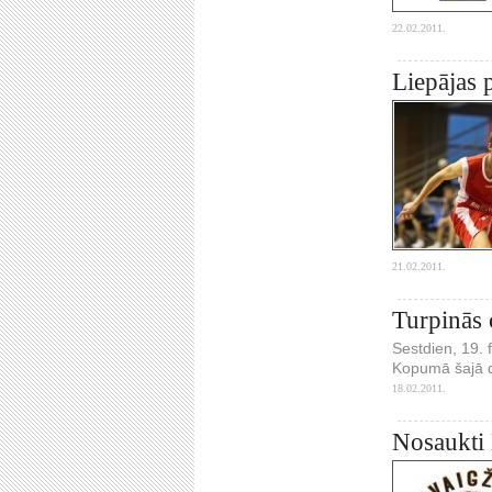
22.02.2011.
Liepājas 
21.02.2011.
Turpinās 
Sestdien, 19. 
Kopumā šajā di
18.02.2011.
Nosaukti