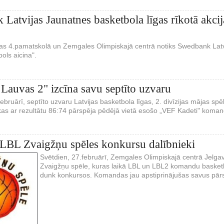
Latvijas Jaunatnes basketbola līgas rīkotā akcij
as 4.pamatskolā un Zemgales Olimpiskajā centrā notiks Swedbank Latvi
bols aicina".
 Lauvas 2" izcīna savu septīto uzvaru
februārī, septīto uzvaru Latvijas basketbola līgas, 2. divīzijas mājas spē
 kas ar rezultātu 86:74 pārspēja pēdējā vietā esošo „VEF Kadeti" koman
LBL Zvaigžņu spēles konkursu dalībnieki
Svētdien, 27.februārī, Zemgales Olimpiskajā centrā Jelgavā
Zvaigžņu spēle, kuras laikā LBL un LBL2 komandu basketbol
dunk konkursos. Komandas jau apstiprinājušas savus pārs