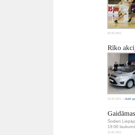
02.03.2011.
Rīko akci
25.02.2011. |
skatīt g
Gaidāmas 
Šodien Liepāja
19:00 laukumā
25.02.2011.