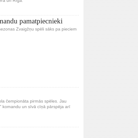
ierā un Rīgā.
omandu pamatpiecnieki
sezonas Zvaigžņu spēli sāks pa pieciem
tbola čempionāta pirmās spēles. Jau
 3" komandu un sīvā cīņā pārspēja arī