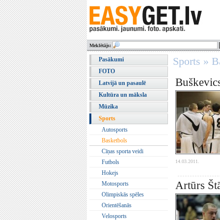
Meklētājs:
Sports » B
Pasākumi
FOTO
Buškevics
Latvijā un pasaulē
Kultūra un māksla
Mūzika
Sports
Autosports
Basketbols
Cīņas sporta veidi
14.03.2011.
Futbols
Hokejs
Artūrs Št
Motosports
Olimpiskās spēles
Orientēšanās
Velosports