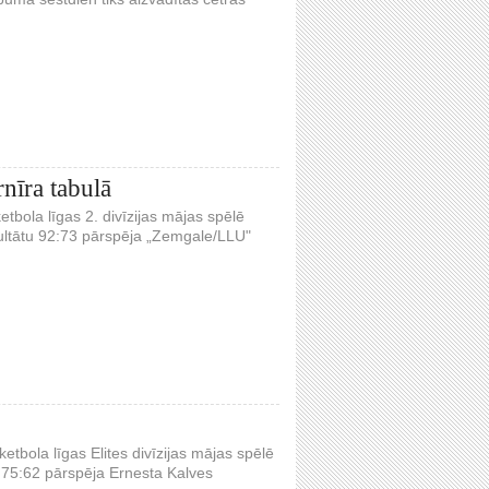
nīra tabulā
tbola līgas 2. divīzijas mājas spēlē
ezultātu 92:73 pārspēja „Zemgale/LLU"
etbola līgas Elites divīzijas mājas spēlē
tu 75:62 pārspēja Ernesta Kalves