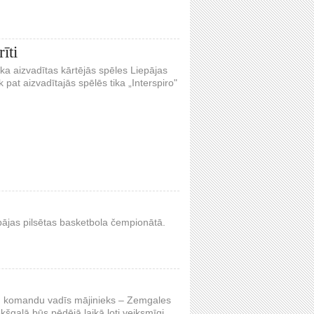
īti
ika aizvadītas kārtējās spēles Liepājas
 pat aizvadītajās spēlēs tika „Interspiro"
epājas pilsētas basketbola čempionātā.
mu komandu vadīs mājinieks – Zemgales
šgalā būs pēdējā laikā ļoti veiksmīgi