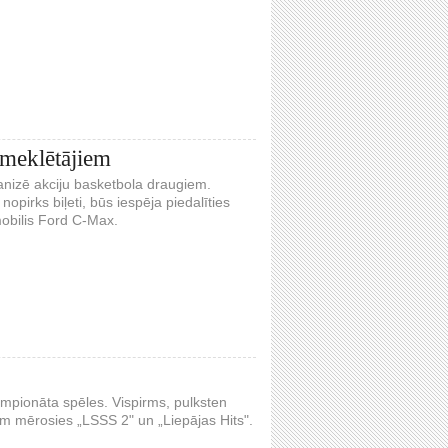
pmeklētājiem
ganizē akciju basketbola draugiem.
pirks biļeti, būs iespēja piedalīties
obilis Ford C-Max.
empionāta spēles. Vispirms, pulksten
m mērosies „LSSS 2" un „Liepājas Hits".