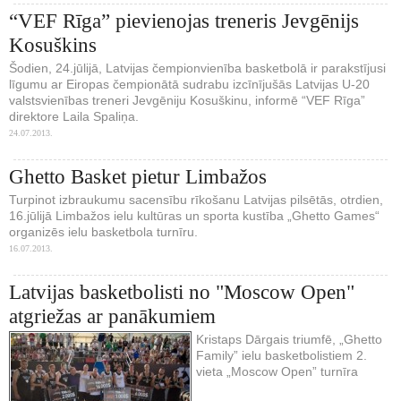
“VEF Rīga” pievienojas treneris Jevgēnijs
Kosuškins
Šodien, 24.jūlijā, Latvijas čempionvienība basketbolā ir parakstījusi
līgumu ar Eiropas čempionātā sudrabu izcīnījušās Latvijas U-20
valstsvienības treneri Jevgēniju Kosuškinu, informē “VEF Rīga”
direktore Laila Spaliņa.
24.07.2013.
Ghetto Basket pietur Limbažos
Turpinot izbraukumu sacensību rīkošanu Latvijas pilsētās, otrdien,
16.jūlijā Limbažos ielu kultūras un sporta kustība „Ghetto Games“
organizēs ielu basketbola turnīru.
16.07.2013.
Latvijas basketbolisti no "Moscow Open"
atgriežas ar panākumiem
Kristaps Dārgais triumfē, „Ghetto
Family” ielu basketbolistiem 2.
vieta „Moscow Open” turnīra