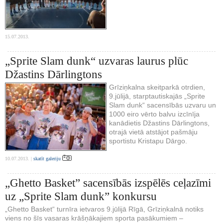
15.07.2013.
„Sprite Slam dunk“ uzvaras laurus plūc
Džastins Dārlingtons
Grīziņkalna skeitparkā otrdien,
9.jūlijā, starptautiskajās „Sprite
Slam dunk“ sacensībās uzvaru un
1000 eiro vērto balvu izcīnīja
kanādietis Džastins Dārlingtons,
otrajā vietā atstājot pašmāju
sportistu Kristapu Dārgo.
10.07.2013. |
skatīt galeriju
„Ghetto Basket” sacensībās izspēlēs ceļazīmi
uz „Sprite Slam dunk” konkursu
„Ghetto Basket“ turnīra ietvaros 9.jūlijā Rīgā, Grīziņkalnā notiks
viens no šīs vasaras krāšņākajiem sporta pasākumiem –