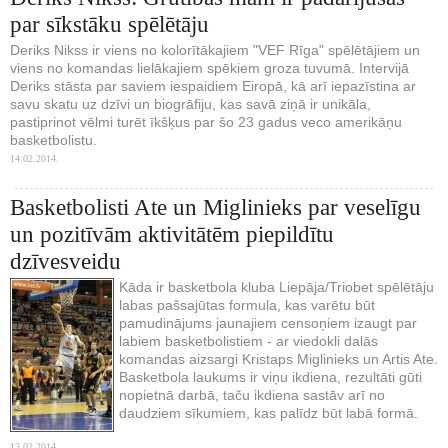
par sīkstāku spēlētāju
Deriks Nikss ir viens no kolorītākajiem "VEF Rīga" spēlētājiem un
viens no komandas lielākajiem spēkiem groza tuvumā. Intervijā
Deriks stāsta par saviem iespaidiem Eiropā, kā arī iepazīstina ar
savu skatu uz dzīvi un biogrāfiju, kas savā ziņā ir unikāla,
pastiprinot vēlmi turēt īkšķus par šo 23 gadus veco amerikāņu
basketbolistu.
14.02.2014.
Basketbolisti Ate un Miglinieks par veselīgu
un pozitīvām aktivitātēm piepildītu
dzīvesveidu
Kāda ir basketbola kluba Liepāja/Triobet spēlētāju
labas pašsajūtas formula, kas varētu būt
pamudinājums jaunajiem censoņiem izaugt par
labiem basketbolistiem - ar viedokli dalās
komandas aizsargi Kristaps Miglinieks un Artis Ate.
Basketbola laukums ir viņu ikdiena, rezultāti gūti
nopietnā darbā, taču ikdiena sastāv arī no
daudziem sīkumiem, kas palīdz būt labā formā.
13.02.2014.