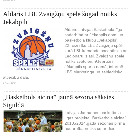
Aldaris LBL Zvaigžņu spēle šogad notiks
Jēkabpilī
Aldaris Latvijas Basketbola līga
sadarbībā ar Jēkabpils domi un
basketbola klubu „Jēkabpils”
22.reizi rīko LBL Zvaigžņu spēli,
kurā LBL komanda sacentīsies ar
Leģionāru izlasi. Zvaigžņu spēle
notiks svētdien, 9.februārī
Jēkabpils sporta namā, informē
LBS Mārketinga un sabiedrisko
attiecību daļa.
17.01.2014.
„Basketbols aicina” jaunā sezona sāksies
Siguldā
Latvijas Jaunatnes basketbola
līgas projekta „Basketbols aicina”
2013./2014.gada sezonas pirmā
nodarbība notiks ceturtdien,