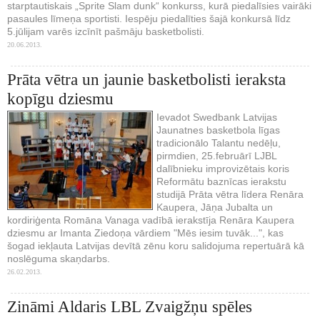
starptautiskais „Sprite Slam dunk“ konkurss, kurā piedalīsies vairāki
pasaules līmeņa sportisti. Iespēju piedalīties šajā konkursā līdz
5.jūlijam varēs izcīnīt pašmāju basketbolisti.
20.06.2013.
Prāta vētra un jaunie basketbolisti ieraksta
kopīgu dziesmu
Ievadot Swedbank Latvijas
Jaunatnes basketbola līgas
tradicionālo Talantu nedēļu,
pirmdien, 25.februārī LJBL
dalībnieku improvizētais koris
Reformātu baznīcas ierakstu
studijā Prāta vētra līdera Renāra
Kaupera, Jāņa Jubalta un
kordiriģenta Romāna Vanaga vadībā ierakstīja Renāra Kaupera
dziesmu ar Imanta Ziedoņa vārdiem "Mēs iesim tuvāk...", kas
šogad iekļauta Latvijas devītā zēnu koru salidojuma repertuārā kā
noslēguma skaņdarbs.
26.02.2013.
Zināmi Aldaris LBL Zvaigžņu spēles