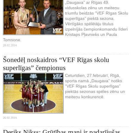
„Daugava” ar Rīgas 49.
vidusskolas zēnu un meiteņu
triumfu beidzās “VEF Rīgas Skolu
superlīgas” piektā sezona.
Vērtīgāko spēlētāju titulus
izpelnījās čempionkomandu līderi
Kristaps Pļavnieks un Paula
Tomsone.
28.02.2014.
Šonedēļ noskaidros “VEF Rīgas skolu
superlīgas” čempionus
Ceturtdien, 27.februārī, Rīgā,
sporta namā „Daugava” notiks
“VEF Rīgas Skolu superlīgas”
piektās sezonas spēles zēnu un
meiteņu konkurencē.
26.02.2014.
Deriks Nikss: Grūtības mani ir padarījušas