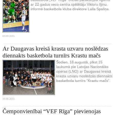
ar 22 gadus veco centra spēlētāju Viktoru Iļjinu,
informē basketbola kluba direktore Laila Spaliņa.
03.09.2013.
Ar Daugavas kreisā krasta uzvaru noslēdzas
diennakts basketbola turnīrs Krastu mačs
Šodien, 18.augustā, plkst.15
laukumā pie Latvijas Nacionālās
operas (LNO) ar Daugavas kreisā
krasta uzvaru noslēdzās diennakts
basketbola turnīrs “Krastu mačs”.
18.08.2013.
Čemponvienībai “VEF Rīga” pievienojas