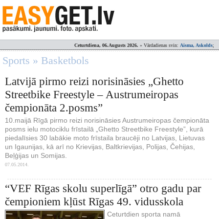
Ceturtdiena, 06.Augusts 2026.
» Vārdadienas svin:
Aisma, Askolds
;
Sports » Basketbols
Latvijā pirmo reizi norisināsies „Ghetto
Streetbike Freestyle – Austrumeiropas
čempionāta 2.posms”
10.maijā Rīgā pirmo reizi norisināsies Austrumeiropas čempionāta
posms ielu motociklu frīstailā „Ghetto Streetbike Freestyle”, kurā
piedalīsies 30 labākie moto frīstaila braucēji no Latvijas, Lietuvas
un Igaunijas, kā arī no Krievijas, Baltkrievijas, Polijas, Čehijas,
Beļģijas un Somijas.
07.05.2014.
“VEF Rīgas skolu superlīgā” otro gadu par
čempioniem kļūst Rīgas 49. vidusskola
Ceturtdien sporta namā