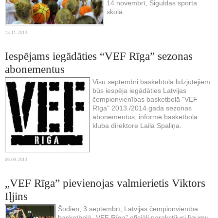
14.novembrī, Siguldas sporta
skolā.
13.11.2013.
Iespējams iegādāties “VEF Rīga” sezonas
abonementus
Visu septembri baskebtola līdzjutējiem
būs iespēja iegādāties Latvijas
čempionvienības basketbolā "VEF
Rīga" 2013./2014.gada sezonas
abonementus, informē basketbola
kluba direktore Laila Spaliņa.
06.09.2013.
„VEF Rīga” pievienojas valmierietis Viktors
Iļjins
Šodien, 3.septembrī, Latvijas čempionvienība
basketbolā „VEF Rīga” oficiāli parakstījusi līgumu