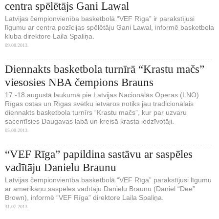
centra spēlētājs Gani Lawal
Latvijas čempionvienība basketbolā “VEF Rīga” ir parakstījusi
līgumu ar centra pozīcijas spēlētāju Gani Lawal, informē basketbola
kluba direktore Laila Spaliņa.
09.08.2013.
Diennakts basketbola turnīrā “Krastu mačs”
viesosies NBA čempions Brauns
17.-18.augustā laukumā pie Latvijas Nacionālās Operas (LNO)
Rīgas ostas un Rīgas svētku ietvaros notiks jau tradicionālais
diennakts basketbola turnīrs “Krastu mačs”, kur par uzvaru
sacentīsies Daugavas labā un kreisā krasta iedzīvotāji.
05.08.2013.
“VEF Rīga” papildina sastāvu ar saspēles
vadītāju Danielu Braunu
Latvijas čempionvienība basketbolā “VEF Rīga” parakstījusi līgumu
ar amerikāņu saspēles vadītāju Danielu Braunu (Daniel “Dee”
Brown), informē “VEF Rīga” direktore Laila Spaliņa.
31.07.2013.