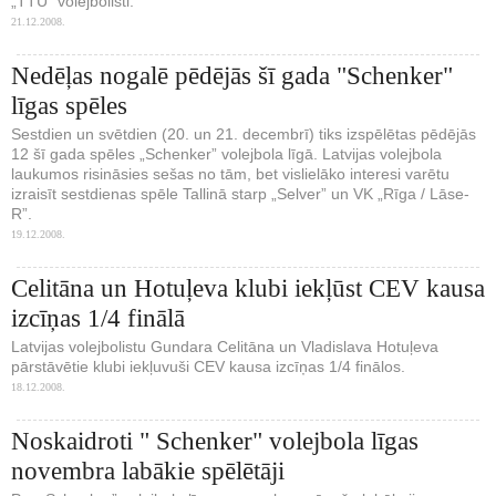
„TTU” volejbolisti.
21.12.2008.
Nedēļas nogalē pēdējās šī gada "Schenker"
līgas spēles
Sestdien un svētdien (20. un 21. decembrī) tiks izspēlētas pēdējās
12 šī gada spēles „Schenker” volejbola līgā. Latvijas volejbola
laukumos risināsies sešas no tām, bet vislielāko interesi varētu
izraisīt sestdienas spēle Tallinā starp „Selver” un VK „Rīga / Lāse-
R”.
19.12.2008.
Celitāna un Hotuļeva klubi iekļūst CEV kausa
izcīņas 1/4 finālā
Latvijas volejbolistu Gundara Celitāna un Vladislava Hotuļeva
pārstāvētie klubi iekļuvuši CEV kausa izcīņas 1/4 finālos.
18.12.2008.
Noskaidroti " Schenker" volejbola līgas
novembra labākie spēlētāji