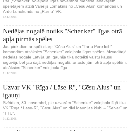
Par „Schenker” volejbola līgas novembra mēneša labākajiem
spēlētājiem atzīti Valērijs Lomakins no „Cēsu Alus” komandas un
Ardo Lunekunds no „Parnu” VK.
12.12.2008.
Nedēļas nogalē notiks "Schenker" līgas otrā
apļa pirmās spēles
Jau piektdien ar spēli starp "Cēsu Alus" un "Tartu Pere leib"
komandām atsāksies "Schenker" volejbola līgas spēles. Aizvadītajā
nedēļas nogalē Latvijā un Igaunijā tika noteikti valstu kausu
ieguvēji, bet jau šajā nedēļas nogalē, ar astoņām otrā apļa spēlēm,
atsāksies "Schenker" volejbola līga.
11.12.2008.
Uzvar VK "Rīga / Lāse-R", "Cēsu Alus" un
igauņi
Svētdien, 30. novembrī, pie uzvarām "Schenker" volejbola līgā tika
VK "Rīga / Lāse-R", "Cēsu Alus" un divi Igaunijas klubi – "Selver" un
"TTU".
01.12.2008.