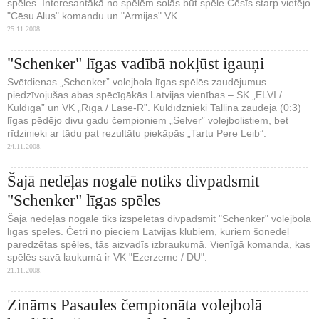
spēles. Interesantākā no spēlēm solās būt spēle Cēsīs starp vietējo
"Cēsu Alus" komandu un "Armijas" VK.
25.11.2008.
"Schenker" līgas vadībā nokļūst igauņi
Svētdienas „Schenker” volejbola līgas spēlēs zaudējumus
piedzīvojušas abas spēcīgākās Latvijas vienības – SK „ELVI /
Kuldīga” un VK „Rīga / Lāse-R”. Kuldīdznieki Tallinā zaudēja (0:3)
līgas pēdējo divu gadu čempioniem „Selver” volejbolistiem, bet
rīdzinieki ar tādu pat rezultātu piekāpās „Tartu Pere Leib”.
24.11.2008.
Šajā nedēļas nogalē notiks divpadsmit
"Schenker" līgas spēles
Šajā nedēļas nogalē tiks izspēlētas divpadsmit "Schenker" volejbola
līgas spēles. Četri no pieciem Latvijas klubiem, kuriem šonedēļ
paredzētas spēles, tās aizvadīs izbraukumā. Vienīgā komanda, kas
spēlēs savā laukumā ir VK "Ezerzeme / DU".
21.11.2008.
Zināms Pasaules čempionāta volejbolā