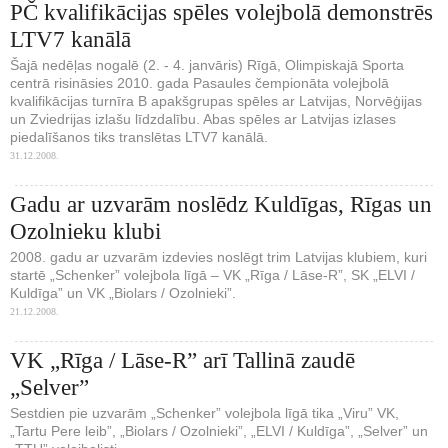
PČ kvalifikācijas spēles volejbolā demonstrēs
LTV7 kanālā
Šajā nedēļas nogalē (2. - 4. janvāris) Rīgā, Olimpiskajā Sporta
centrā risināsies 2010. gada Pasaules čempionāta volejbolā
kvalifikācijas turnīra B apakšgrupas spēles ar Latvijas, Norvēģijas
un Zviedrijas izlašu līdzdalību. Abas spēles ar Latvijas izlases
piedalīšanos tiks translētas LTV7 kanālā.
31.12.2008.
Gadu ar uzvarām noslēdz Kuldīgas, Rīgas un
Ozolnieku klubi
2008. gadu ar uzvarām izdevies noslēgt trim Latvijas klubiem, kuri
startē „Schenker” volejbola līgā – VK „Rīga / Lāse-R”, SK „ELVI /
Kuldīga” un VK „Biolars / Ozolnieki”.
21.12.2008.
VK „Rīga / Lāse-R” arī Tallinā zaudē
„Selver”
Sestdien pie uzvarām „Schenker” volejbola līgā tika „Viru” VK,
„Tartu Pere leib”, „Biolars / Ozolnieki”, „ELVI / Kuldīga”, „Selver” un