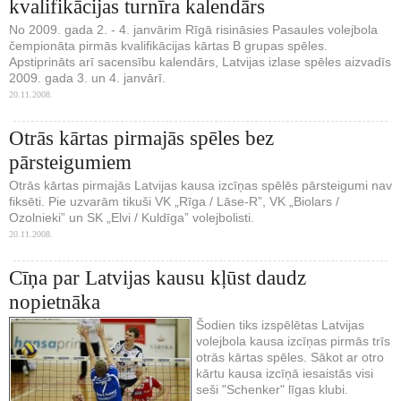
kvalifikācijas turnīra kalendārs
No 2009. gada 2. - 4. janvārim Rīgā risināsies Pasaules volejbola
čempionāta pirmās kvalifikācijas kārtas B grupas spēles.
Apstiprināts arī sacensību kalendārs, Latvijas izlase spēles aizvadīs
2009. gada 3. un 4. janvārī.
20.11.2008.
Otrās kārtas pirmajās spēles bez
pārsteigumiem
Otrās kārtas pirmajās Latvijas kausa izcīņas spēlēs pārsteigumi nav
fiksēti. Pie uzvarām tikuši VK „Rīga / Lāse-R”, VK „Biolars /
Ozolnieki” un SK „Elvi / Kuldīga” volejbolisti.
20.11.2008.
Cīņa par Latvijas kausu kļūst daudz
nopietnāka
Šodien tiks izspēlētas Latvijas
volejbola kausa izcīņas pirmās trīs
otrās kārtas spēles. Sākot ar otro
kārtu kausa izcīņā iesaistās visi
seši "Schenker" līgas klubi.