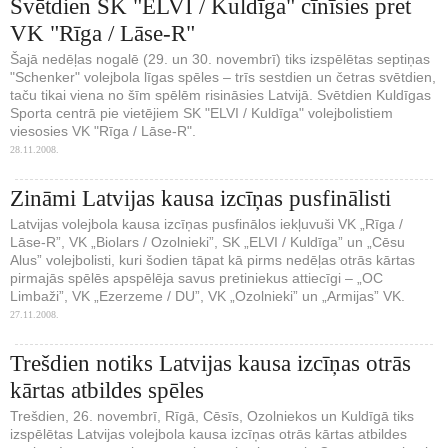
Svētdien SK "ELVI / Kuldīga" cīnīsies pret
VK "Rīga / Lāse-R"
Šajā nedēļas nogalē (29. un 30. novembrī) tiks izspēlētas septiņas
"Schenker" volejbola līgas spēles – trīs sestdien un četras svētdien,
taču tikai viena no šīm spēlēm risināsies Latvijā. Svētdien Kuldīgas
Sporta centrā pie vietējiem SK "ELVI / Kuldīga" volejbolistiem
viesosies VK "Rīga / Lāse-R".
28.11.2008.
Zināmi Latvijas kausa izcīņas pusfinālisti
Latvijas volejbola kausa izcīņas pusfinālos iekļuvuši VK „Rīga /
Lāse-R”, VK „Biolars / Ozolnieki”, SK „ELVI / Kuldīga” un „Cēsu
Alus” volejbolisti, kuri šodien tāpat kā pirms nedēļas otrās kārtas
pirmajās spēlēs apspēlēja savus pretiniekus attiecīgi – „OC
Limbaži”, VK „Ezerzeme / DU”, VK „Ozolnieki” un „Armijas” VK.
27.11.2008.
Trešdien notiks Latvijas kausa izcīņas otrās
kārtas atbildes spēles
Trešdien, 26. novembrī, Rīgā, Cēsīs, Ozolniekos un Kuldīgā tiks
izspēlētas Latvijas volejbola kausa izcīņas otrās kārtas atbildes