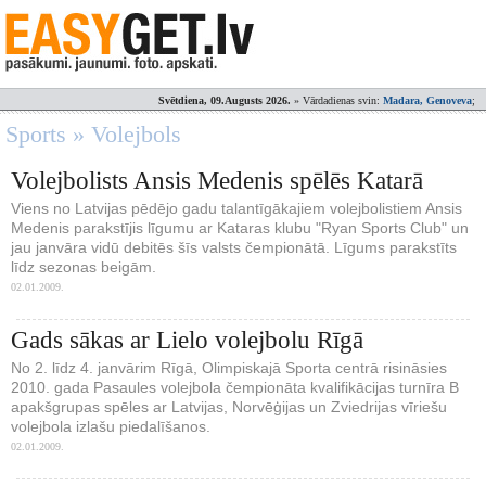
Svētdiena, 09.Augusts 2026.
» Vārdadienas svin:
Madara, Genoveva
;
Sports » Volejbols
Volejbolists Ansis Medenis spēlēs Katarā
Viens no Latvijas pēdējo gadu talantīgākajiem volejbolistiem Ansis
Medenis parakstījis līgumu ar Kataras klubu "Ryan Sports Club" un
jau janvāra vidū debitēs šīs valsts čempionātā. Līgums parakstīts
līdz sezonas beigām.
02.01.2009.
Gads sākas ar Lielo volejbolu Rīgā
No 2. līdz 4. janvārim Rīgā, Olimpiskajā Sporta centrā risināsies
2010. gada Pasaules volejbola čempionāta kvalifikācijas turnīra B
apakšgrupas spēles ar Latvijas, Norvēģijas un Zviedrijas vīriešu
volejbola izlašu piedalīšanos.
02.01.2009.