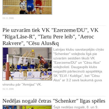
19.11.2008.
Pie uzvarām tiek VK "Ezerzeme/DU", VK
"Rīga/Lāse-R", "Tartu Pere leib", "Aeroc
Rakvere", "Cēsu Alus&q
Latvijas klubu savstarpējās cīņās
"Schenker" volejbola līgā pie
uzvarām sestdien tikuši VK
"Ezerzeme/DU" un "Cēsu Alus"
volejbolisti. Daugavpils klubs
negaidīti pārliecinoši apspēlēkja
SK "ELVI / Kuldīga", bet "Cēsu
Alus" ar 3:2 savā laukumā guva
virsroku pār "Armijas" VK.
16.11.2008.
Nedēļas nogalē četras "Schenker" līgas spēles
Šajā nedēļas nogalē, 8. un 9.