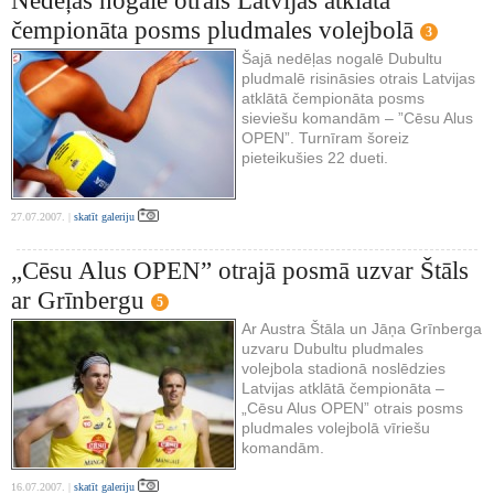
Nedēļas nogalē otrais Latvijas atklātā
čempionāta posms pludmales volejbolā
3
Šajā nedēļas nogalē Dubultu
pludmalē risināsies otrais Latvijas
atklātā čempionāta posms
sieviešu komandām – ”Cēsu Alus
OPEN”. Turnīram šoreiz
pieteikušies 22 dueti.
27.07.2007. |
skatīt galeriju
„Cēsu Alus OPEN” otrajā posmā uzvar Štāls
ar Grīnbergu
5
Ar Austra Štāla un Jāņa Grīnberga
uzvaru Dubultu pludmales
volejbola stadionā noslēdzies
Latvijas atklātā čempionāta –
„Cēsu Alus OPEN” otrais posms
pludmales volejbolā vīriešu
komandām.
16.07.2007. |
skatīt galeriju