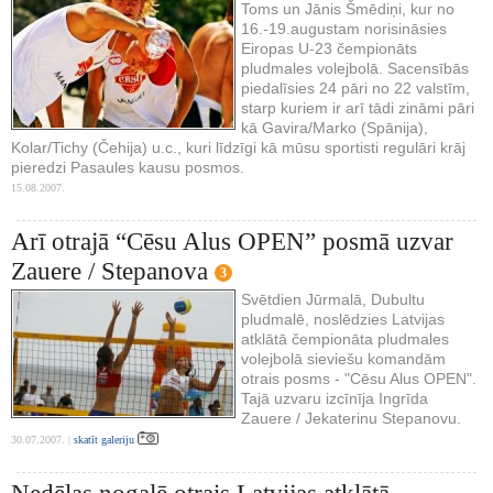
Toms un Jānis Šmēdiņi, kur no
16.-19.augustam norisināsies
Eiropas U-23 čempionāts
pludmales volejbolā. Sacensībās
piedalīsies 24 pāri no 22 valstīm,
starp kuriem ir arī tādi zināmi pāri
kā Gavira/Marko (Spānija),
Kolar/Tichy (Čehija) u.c., kuri līdzīgi kā mūsu sportisti regulāri krāj
pieredzi Pasaules kausu posmos.
15.08.2007.
Arī otrajā “Cēsu Alus OPEN” posmā uzvar
Zauere / Stepanova
3
Svētdien Jūrmalā, Dubultu
pludmalē, noslēdzies Latvijas
atklātā čempionāta pludmales
volejbolā sieviešu komandām
otrais posms - "Cēsu Alus OPEN".
Tajā uzvaru izcīnīja Ingrīda
Zauere / Jekaterinu Stepanovu.
30.07.2007. |
skatīt galeriju