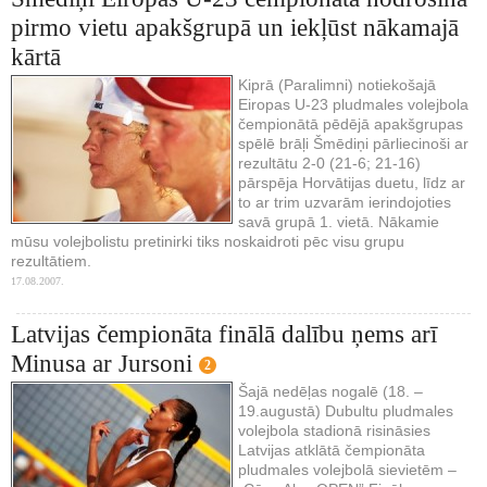
pirmo vietu apakšgrupā un iekļūst nākamajā
kārtā
Kiprā (Paralimni) notiekošajā
Eiropas U-23 pludmales volejbola
čempionātā pēdējā apakšgrupas
spēlē brāļi Šmēdiņi pārliecinoši ar
rezultātu 2-0 (21-6; 21-16)
pārspēja Horvātijas duetu, līdz ar
to ar trim uzvarām ierindojoties
savā grupā 1. vietā. Nākamie
mūsu volejbolistu pretinirki tiks noskaidroti pēc visu grupu
rezultātiem.
17.08.2007.
Latvijas čempionāta finālā dalību ņems arī
Minusa ar Jursoni
2
Šajā nedēļas nogalē (18. –
19.augustā) Dubultu pludmales
volejbola stadionā risināsies
Latvijas atklātā čempionāta
pludmales volejbolā sievietēm –