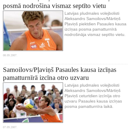
posmā nodrošina vismaz septīto vietu
Latvijas pludmales volejbolisti
Aleksandrs Samoilovs/Mārtiņš
Pļaviņš piektdien Pasaules kausa
izcīņas posma pamatturnīrā
nodrošināja vismaz septīto vietu.
08.09.2007.
Samoilovs/Pļaviņš Pasaules kausa izcīņas
pamatturnīrā izcīna otro uzvaru
Latvijas pludmales volejbolisti
Aleksandrs Samoilovs/Mārtiņš
Pļaviņš ceturtdien izcīnīja otro
uzvaru Pasaules kausa izcīņas
posma pamatturnīra laikā.
07.09.2007.