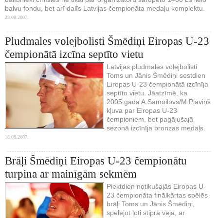
balvu fondu, bet arī dalīs Latvijas čempionāta medaļu komplektu.
23.08.2007.
Pludmales volejbolisti Šmēdiņi Eiropas U-23
čempionātā izcīna septīto vietu
Latvijas pludmales volejbolisti
Toms un Jānis Šmēdiņi sestdien
Eiropas U-23 čempionātā izcīnīja
septīto vietu. Jāatzīmē, ka
2005.gadā A.Samoilovs/M.Pļaviņš
kļuva par Eiropas U-23
čempioniem, bet pagājušajā
sezonā izcīnīja bronzas medaļs.
18.08.2007.
Brāļi Šmēdiņi Eiropas U-23 čempionātu
turpina ar mainīgām sekmēm
Piektdien notikušajās Eiropas U-
23 čempionāta finālkārtas spēlēs
brāļi Toms un Jānis Šmēdiņi,
spēlējot ļoti stiprā vējā, ar