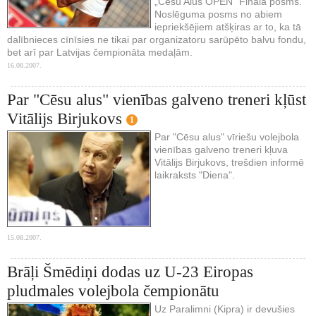
„Cēsu Alus OPEN” Fināla posms.
Noslēguma posms no abiem
iepriekšējiem atšķiras ar to, ka tā
dalībnieces cīnīsies ne tikai par organizatoru sarūpēto balvu fondu,
bet arī par Latvijas čempionāta medaļām.
16.08.2007.
Par "Cēsu alus" vienības galveno treneri kļūst
Vitālijs Birjukovs
1
Par "Cēsu alus" vīriešu volejbola
vienības galveno treneri kļuva
Vitālijs Birjukovs, trešdien informē
laikraksts "Diena".
15.08.2007.
Brāļi Šmēdiņi dodas uz U-23 Eiropas
pludmales volejbola čempionātu
Uz Paralimni (Kipra) ir devušies