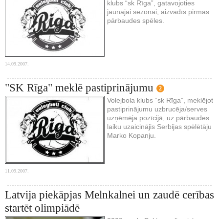
klubs “sk Rīga”, gatavojoties
jaunajai sezonai, aizvadīs pirmās
pārbaudes spēles.
14.09.2007.
"SK Rīga" meklē pastiprinājumu
2
Volejbola klubs “sk Rīga”, meklējot
pastiprinājumu uzbrucēja/serves
uzņēmēja pozīcijā, uz pārbaudes
laiku uzaicinājis Serbijas spēlētāju
Marko Kopanju.
11.09.2007.
Latvija piekāpjas Melnkalnei un zaudē cerības
startēt olimpiādē