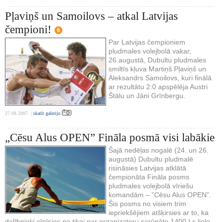
Pļaviņš un Samoilovs – atkal Latvijas
čempioni!
6
Par Latvijas čempioniem
pludmales volejbolā vakar,
26.augustā, Dubultu pludmales
smiltīs kļuva Martiņš Pļaviņš un
Aleksandrs Samoilovs, kuri finālā
ar rezultātu 2:0 apspēlēja Austri
Štālu un Jāni Grīnbergu.
27.08.2007. |
skatīt galeriju
„Cēsu Alus OPEN” Fināla posmā visi labākie
Šajā nedēļas nogalē (24. un 26.
augustā) Dubultu pludmalē
risināsies Latvijas atklātā
čempionāta Fināla posms
pludmales volejbolā vīriešu
komandām – ”Cēsu Alus OPEN”.
Šis posms no visiem trim
iepriekšējiem atšķirsies ar to, ka
dalībnieki cīnīsies ne tikai par organizatoru sarūpēto 1400 Ls lielo