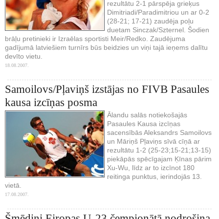
rezultātu 2-1 pārspēja grieķus
Dimitriadi/Paradimitriou un ar 0-2
(28-21; 17-21) zaudēja poļu
duetam Sinczak/Szternel. Šodien
brāļu pretinieki ir Izraēlas sportisti Meir/Redko. Zaudējuma
gadījumā latviešiem turnīrs būs beidzies un viņi tajā ieņems dalītu
devīto vietu.
18.08.2007.
Samoilovs/Pļaviņš izstājas no FIVB Pasaules
kausa izcīņas posma
Ālandu salās notiekošajās
Pasaules Kausa izcīņas
sacensībās Aleksandrs Samoilovs
un Māriņš Pļaviņs sīvā cīņā ar
rezultātu 1-2 (25-23;15-21;13-15)
piekāpās spēcīgajam Ķīnas pārim
Xu-Wu, līdz ar to izcīnot 180
reitinga punktus, ierindojās 13.
vietā.
17.08.2007.
Šmēdiņi Eiropas U-23 čempionātā nodrošina