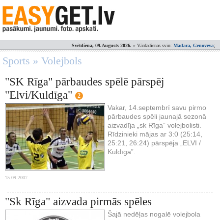
Svētdiena, 09.Augusts 2026.
» Vārdadienas svin:
Madara, Genoveva
;
Sports » Volejbols
"SK Rīga" pārbaudes spēlē pārspēj
"Elvi/Kuldīga"
2
Vakar, 14.septembrī savu pirmo
pārbaudes spēli jaunajā sezonā
aizvadīja „sk Rīga” volejbolisti.
Rīdzinieki mājas ar 3:0 (25:14,
25:21, 26:24) pārspēja „ELVI /
Kuldīga”.
15.09.2007.
"Sk Rīga" aizvada pirmās spēles
Šajā nedēļas nogalē volejbola