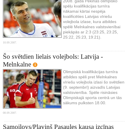
2008. gada Pekinas olimpisko
spēļu kvalifikācijas turnīra
nākamai kārtai nespēja
kvalificēties Latvijas vīriešu
volejbola izlase, kura atbildes
spēlē Melnkalnes valstsvienībai
piekāpās ar 2:3 (23:25, 23:25,
25:22, 25:23, 19:21).
10.09.2007.
Šo svētdien lielais volejbols: Latvija -
Melnkalne
1
Olimpiskā kvalifikācijas turnīra
atbildes spēli pret Melnkalnes
vīriešu volejbola izlasi šo svētdien
(9. septembrī) aizvadīs Latvijas
valstsvienība. Spēle risināsies
Olimpiskajā sporta centrā un tās
sākums pulksten 18.00.
08.09.2007.
Samoilovs/Pļaviņš Pasaules kausa izcīņas