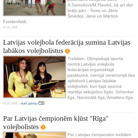
A.Samoilovs/M.Pļaviņš, kā arī divi
brāļu pāri - Toms un Jānis
Šmēdiņi, Jānis un Mārtiņš
Freidenfeldi.
07.05.2008.
Latvijas volejbola federācija sumina Latvijas
labākos volejbolistus
2
Trešdien, Olimpiskajā sporta
centrā Latvijas volejbola
federācijas organizētajā
pasākumā, svinīgā ceremonijā tika
apbalvoti Latvijas labākie
volejbolisti, kuri šajā sezonā
startēja sekojošos līgās: Schenker
līga, Nacionālā līga, Amatieru līga.
01.05.2008. |
skatīt galeriju
Par Latvijas čempionēm kļūst "Rīga"
volejbolistes
2
Par Latvijas čempionēm trešdien