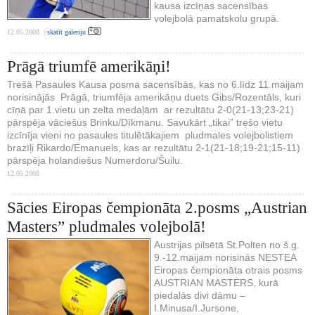
kausa izcīņas sacensības
volejbolā pamatskolu grupā.
12.05.2008. |
skatīt galeriju
Prāgā triumfē amerikāņi!
Trešā Pasaules Kausa posma sacensībās, kas no 6.līdz 11.maijam
norisinājās Prāgā, triumfēja amerikāņu duets Gibs/Rozentāls, kuri
cīņā par 1.vietu un zelta medaļām ar rezultātu 2-0(21-13;23-21)
pārspēja vāciešus Brinku/Dīkmanu. Savukārt „tikai” trešo vietu
izcīnīja vieni no pasaules titulētākajiem pludmales volejbolistiem
brazīļi Rikardo/Emanuels, kas ar rezultātu 2-1(21-18;19-21;15-11)
pārspēja holandiešus Numerdoru/Šuilu.
12.05.2008.
Sācies Eiropas čempionāta 2.posms „Austrian
Masters” pludmales volejbolā!
Austrijas pilsētā St.Polten no š.g.
9.-12.maijam norisinās NESTEA
Eiropas čempionāta otrais posms
AUSTRIAN MASTERS, kurā
piedalās divi dāmu –
I.Minusa/I.Jursone,