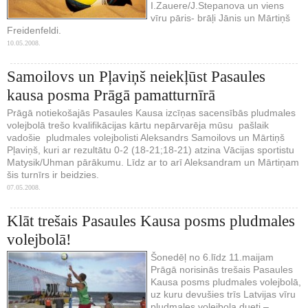
I.Zauere/J.Stepanova un viens
vīru pāris- brāļi Jānis un Mārtiņš
Freidenfeldi.
10.05.2008.
Samoilovs un Pļaviņš neiekļūst Pasaules
kausa posma Prāgā pamatturnīrā
Prāgā notiekošajās Pasaules Kausa izcīņas sacensībās pludmales
volejbolā trešo kvalifikācijas kārtu nepārvarēja mūsu pašlaik
vadošie pludmales volejbolisti Aleksandrs Samoilovs un Mārtiņš
Pļaviņš, kuri ar rezultātu 0-2 (18-21;18-21) atzina Vācijas sportistu
Matysik/Uhman pārākumu. Līdz ar to arī Aleksandram un Mārtiņam
šis turnīrs ir beidzies.
07.05.2008.
Klāt trešais Pasaules Kausa posms pludmales
volejbolā!
Šonedēļ no 6.līdz 11.maijam
Prāgā norisinās trešais Pasaules
Kausa posms pludmales volejbolā,
uz kuru devušies trīs Latvijas vīru
pludmales volejbola dueti –