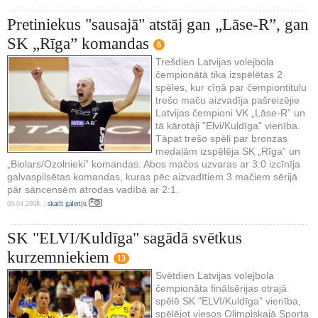
Pretiniekus "sausajā" atstāj gan „Lāse-R”, gan
SK „Rīga” komandas
6
Trešdien Latvijas volejbola
čempionātā tika izspēlētas 2
spēles, kur cīņā par čempiontitulu
trešo maču aizvadīja pašreizējie
Latvijas čempioni VK „Lāse-R” un
tā kārotāji "Elvi/Kuldīga" vienība.
Tāpat trešo spēli par bronzas
medaļām izspēlēja SK „Rīga” un
„Biolars/Ozolnieki” komandas. Abos mačos uzvaras ar 3:0 izcīnīja
galvaspilsētas komandas, kuras pēc aizvadītiem 3 mačiem sērijā
pār sāncensēm atrodas vadībā ar 2:1.
09.04.2008. |
skatīt galeriju
SK "ELVI/Kuldīga" sagādā svētkus
kurzemniekiem
13
Svētdien Latvijas volejbola
čempionāta finālsērijas otrajā
spēlē SK "ELVI/Kuldīga" vienība,
spēlējot viesos Olimpiskajā Sporta