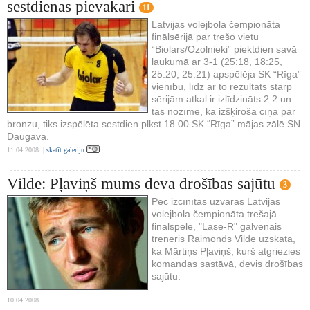
sestdienas pievakari
11
Latvijas volejbola čempionāta
finālsērijā par trešo vietu
“Biolars/Ozolnieki” piektdien savā
laukumā ar 3-1 (25:18, 18:25,
25:20, 25:21) apspēlēja SK “Rīga”
vienību, līdz ar to rezultāts starp
sērijām atkal ir izlīdzināts 2:2 un
tas nozīmē, ka izšķirošā cīņa par
bronzu, tiks izspēlēta sestdien plkst.18.00 SK “Rīga” mājas zālē SN
Daugava.
11.04.2008. |
skatīt galeriju
Vilde: Pļaviņš mums deva drošības sajūtu
3
Pēc izcīnītās uzvaras Latvijas
volejbola čempionāta trešajā
finālspēlē, "Lāse-R" galvenais
treneris Raimonds Vilde uzskata,
ka Mārtiņs Pļaviņš, kurš atgriezies
komandas sastāvā, devis drošības
sajūtu.
10.04.2008.