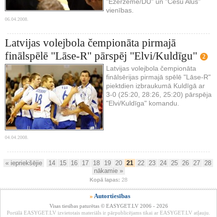
"Ezerzeme/DU" un "Cēsu Alus"
vienības.
06.04.2008.
Latvijas volejbola čempionāta pirmajā
finālspēlē "Lāse-R" pārspēj "Elvi/Kuldīgu"
2
Latvijas volejbola čempionāta
finālsērijas pirmajā spēlē "Lāse-R"
piektdien izbraukumā Kuldīgā ar
3-0 (25:20, 28:26, 25:20) pārspēja
"Elvi/Kuldīga" komandu.
04.04.2008.
« iepriekšējie
14
15
16
17
18
19
20
21
22
23
24
25
26
27
28
nākamie »
Kopā lapas:
28
»
Autortiesības
Visas tiesības paturētas © EASYGET.LV 2006 - 2026
Portālā EASYGET.LV izvietotais materiāls ir pārpublicējams tikai ar EASYGET.LV atļauju.