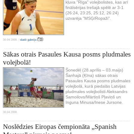
kļuva "Rīga" volejbolistes, kas arī
finālsērijas trešajā spēlē ar 3-1
(26:24, 23:25, 25:12, 26:24)
uzvarēja "MSĢ/Ropaži".
30.04.2008. |
skatīt galeriju
Sākas otrais Pasaules Kausa posms pludmales
volejbolā!
Šonedēļ (28.aprīlis – 03.maijs)
Šanhajā (Ķīna) sākas otrais
Pasaules Kausa posms pludmales
volejbolā, kurā piedalās Latvijas
pludmales volejbolisti Aleksandrs
Samoilovs/Mārtiņš Pļaviņš un
Inguna Minusa/Inese Jursone.
30.04.2008.
Noslēdzies Eiropas čempionāta „Spanish