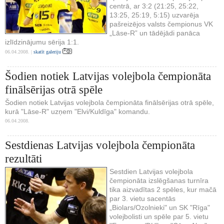
centrā, ar 3:2 (21:25, 25:22,
13:25, 25:19, 5:15) uzvarēja
pašreizējos valsts čempionus VK
„Lāse-R” un tādējādi panāca
izlīdzinājumu sērija 1:1.
06.04.2008. |
skatīt galeriju
Šodien notiek Latvijas volejbola čempionāta
finālsērijas otrā spēle
Šodien notiek Latvijas volejbola čempionāta finālsērijas otrā spēle,
kurā "Lāse-R" uzņem "Elvi/Kuldīga" komandu.
06.04.2008.
Sestdienas Latvijas volejbola čempionāta
rezultāti
Sestdien Latvijas volejbola
čempionāta izslēgšanas turnīra
tika aizvadītas 2 spēles, kur mačā
par 3. vietu sacentās
„Biolars/Ozolnieki" un SK "Rīga"
volejbolisti un spēle par 5. vietu