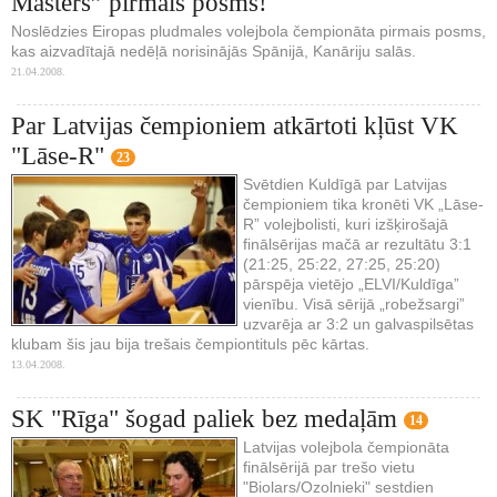
Masters” pirmais posms!
Noslēdzies Eiropas pludmales volejbola čempionāta pirmais posms,
kas aizvadītajā nedēļā norisinājās Spānijā, Kanāriju salās.
21.04.2008.
Par Latvijas čempioniem atkārtoti kļūst VK
"Lāse-R"
23
Svētdien Kuldīgā par Latvijas
čempioniem tika kronēti VK „Lāse-
R” volejbolisti, kuri izšķirošajā
finālsērijas mačā ar rezultātu 3:1
(21:25, 25:22, 27:25, 25:20)
pārspēja vietējo „ELVI/Kuldīga”
vienību. Visā sērijā „robežsargi”
uzvarēja ar 3:2 un galvaspilsētas
klubam šis jau bija trešais čempiontituls pēc kārtas.
13.04.2008.
SK "Rīga" šogad paliek bez medaļām
14
Latvijas volejbola čempionāta
finālsērijā par trešo vietu
"Biolars/Ozolnieki" sestdien