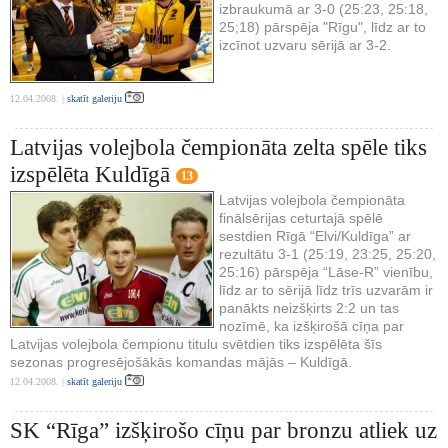
izbraukumā ar 3-0 (25:23, 25:18,
25;18) pārspēja "Rīgu", līdz ar to
izcīnot uzvaru sērijā ar 3-2.
12.04.2008. |
skatīt galeriju
Latvijas volejbola čempionāta zelta spēle tiks
izspēlēta Kuldīgā
13
Latvijas volejbola čempionāta
finālsērijas ceturtajā spēlē
sestdien Rīgā “Elvi/Kuldīga” ar
rezultātu 3-1 (25:19, 23:25, 25:20,
25:16) pārspēja “Lāse-R” vienību,
līdz ar to sērijā līdz trīs uzvarām ir
panākts neizšķirts 2:2 un tas
nozīmē, ka izšķirošā cīņa par
Latvijas volejbola čempionu titulu svētdien tiks izspēlēta šīs
sezonas progresējošākās komandas mājās – Kuldīgā.
12.04.2008. |
skatīt galeriju
SK “Rīga” izšķirošo cīņu par bronzu atliek uz