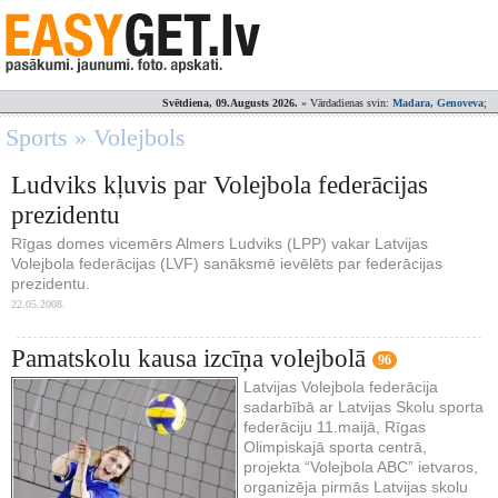
Svētdiena, 09.Augusts 2026.
» Vārdadienas svin:
Madara, Genoveva
;
Sports » Volejbols
Ludviks kļuvis par Volejbola federācijas
prezidentu
Rīgas domes vicemērs Almers Ludviks (LPP) vakar Latvijas
Volejbola federācijas (LVF) sanāksmē ievēlēts par federācijas
prezidentu.
22.05.2008.
Pamatskolu kausa izcīņa volejbolā
96
Latvijas Volejbola federācija
sadarbībā ar Latvijas Skolu sporta
federāciju 11.maijā, Rīgas
Olimpiskajā sporta centrā,
projekta “Volejbola ABC” ietvaros,
organizēja pirmās Latvijas skolu