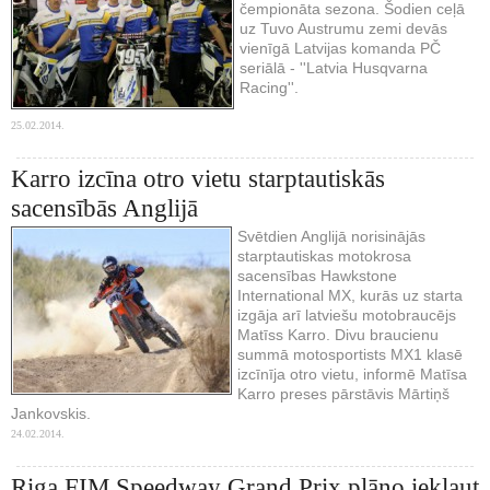
čempionāta sezona. Šodien ceļā
uz Tuvo Austrumu zemi devās
vienīgā Latvijas komanda PČ
seriālā - ''Latvia Husqvarna
Racing''.
25.02.2014.
Karro izcīna otro vietu starptautiskās
sacensībās Anglijā
Svētdien Anglijā norisinājās
starptautiskas motokrosa
sacensības Hawkstone
International MX, kurās uz starta
izgāja arī latviešu motobraucējs
Matīss Karro. Divu braucienu
summā motosportists MX1 klasē
izcīnīja otro vietu, informē Matīsa
Karro preses pārstāvis Mārtiņš
Jankovskis.
24.02.2014.
Riga FIM Speedway Grand Prix plāno iekļaut