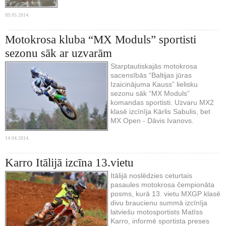
09.05.2014.
Motokrosa kluba “MX Moduls” sportisti
sezonu sāk ar uzvarām
Starptautiskajās motokrosa
sacensībās “Baltijas jūras
Izaicinājuma Kauss” lielisku
sezonu sāk “MX Moduls”
komandas sportisti. Uzvaru MX2
klasē izcīnīja Kārlis Sabulis, bet
MX Open - Dāvis Ivanovs.
14.04.2014.
Karro Itālijā izcīna 13.vietu
Itālijā noslēdzies ceturtais
pasaules motokrosa čempionāta
posms, kurā 13. vietu MXGP klasē
divu braucienu summā izcīnīja
latviešu motosportists Matīss
Karro, informē sportista preses