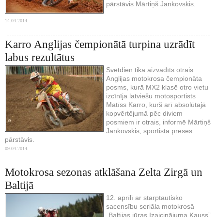
pārstāvis Mārtiņš Jankovskis.
14.04.2014.
Karro Anglijas čempionātā turpina uzrādīt
labus rezultātus
Svētdien tika aizvadīts otrais
Anglijas motokrosa čempionāta
posms, kurā MX2 klasē otro vietu
izcīnīja latviešu motosportists
Matīss Karro, kurš arī absolūtajā
kopvērtējumā pēc diviem
posmiem ir otrais, informē Mārtiņš
Jankovskis, sportista preses
pārstāvis.
09.04.2014.
Motokrosa sezonas atklāšana Zelta Zirgā un
Baltijā
12. aprīlī ar starptautisko
sacensību seriāla motokrosā
„Baltijas jūras Izaicinājuma Kauss”