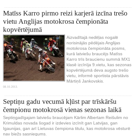
Matīss Karro pirmo reizi karjerā izcīna trešo
vietu Anglijas motokrosa čempionāta
kopvērtējumā
Aizvadītajā nedēļas nogalē
norisinājās pēdējais Anglijas
motokrosa čempionāta posms,
kurā latviešu braucējs Matīss
Karro trīs braucienu summā MX1
klasē izcīnīja 9.vietu, kas sezonas
kopvērtējumā deva augsto trešo
vietu, informē sportista pārstāvis
Mārtiņš Jankovskis.
08.10.2013.
Septiņu gadu vecumā kļūst par trīskāršu
čempionu motokrosā vienas sezonas laikā
Septiņgadīgajam latviešu braucējam Kārlim Albertam Reišulim no
Krimuldas novada šogad ir izdevies izcīnīt gan Latvijas, gan
Igaunijas, gan arī Lietuvas čempiona titulu, kas motokrosa vēsturē
nav biežs sasniegums.