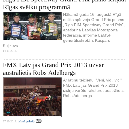
Rīgas svētku programmā
Nākamā gada 16. augustā Rīgā
notiks spīdveja Grand Prix posms
„Riga FIM Speedway Grand Prix”,
apstiprina Latvijas Motosporta
federācija, informē LaMSF
ģenerālsekretārs Kaspars
Kuļikovs.
14.11.2013.
FMX Latvijas Grand Prix 2013 uzvar
austrālietis Robs Adelbergs
Ar latīņu teicienu "Veni, vidi, vici"
FMX Latvijas Grand Prix 2013
izcīņu varētu raksturot austrālietis
Robs Adelbergs.
27.10.2013. |
skatīt galeriju