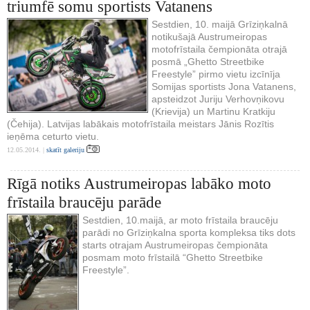
triumfē somu sportists Vatanens
Sestdien, 10. maijā Grīziņkalnā
notikušajā Austrumeiropas
motofrīstaila čempionāta otrajā
posmā „Ghetto Streetbike
Freestyle” pirmo vietu izcīnīja
Somijas sportists Jona Vatanens,
apsteidzot Juriju Verhovņikovu
(Krievija) un Martinu Kratkiju
(Čehija). Latvijas labākais motofrīstaila meistars Jānis Rozītis
ieņēma ceturto vietu.
12.05.2014. |
skatīt galeriju
Rīgā notiks Austrumeiropas labāko moto
frīstaila braucēju parāde
Sestdien, 10.maijā, ar moto frīstaila braucēju
parādi no Grīziņkalna sporta kompleksa tiks dots
starts otrajam Austrumeiropas čempionāta
posmam moto frīstailā “Ghetto Streetbike
Freestyle”.