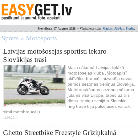
Piektdiena, 07.Augusts 2026.
» Vārdadienas svin:
Madars, Alfrēds, Fredis
;
Sports » Motosports
Latvijas motošosejas sportisti iekaro
Slovākijas trasi
Maija sākumā Latvijas lielākā
motošosejas kluba „Motoaplis”
aktīvākie braucēji aizvadīja savus
pirmos sezonas treniņus Slovākijā.
Motobraukšanas sezonas sākums
jūtams visā Eiropā, tāpēc uz trīs
dienu treniņu sesijām Slovakia
ring trasē bija pulcējušies vairāki
simti motobraucēju.
12.05.2014.
Ghetto Streetbike Freestyle Grīziņkalnā