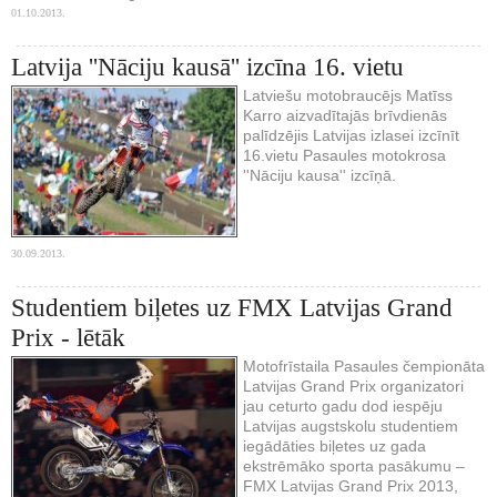
01.10.2013.
Latvija ''Nāciju kausā'' izcīna 16. vietu
Latviešu motobraucējs Matīss
Karro aizvadītajās brīvdienās
palīdzējis Latvijas izlasei izcīnīt
16.vietu Pasaules motokrosa
''Nāciju kausa'' izcīņā.
30.09.2013.
Studentiem biļetes uz FMX Latvijas Grand
Prix - lētāk
Motofrīstaila Pasaules čempionāta
Latvijas Grand Prix organizatori
jau ceturto gadu dod iespēju
Latvijas augstskolu studentiem
iegādāties biļetes uz gada
ekstrēmāko sporta pasākumu –
FMX Latvijas Grand Prix 2013,