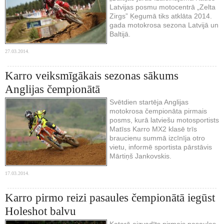
Latvijas posmu motocentrā „Zelta
Zirgs” Ķegumā tiks atklāta 2014.
gada motokrosa sezona Latvijā un
Baltijā.
27.03.2014.
Karro veiksmīgākais sezonas sākums
Anglijas čempionātā
Svētdien startēja Anglijas
motokrosa čempionāta pirmais
posms, kurā latviešu motosportists
Matīss Karro MX2 klasē trīs
braucienu summā izcīnīja otro
vietu, informē sportista pārstāvis
Mārtiņš Jankovskis.
17.03.2014.
Karro pirmo reizi pasaules čempionātā iegūst
Holeshot balvu
Katarā aizvadīts pirmais pasaules