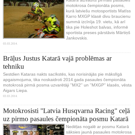
motokrosa čempionāta posms,
kurā latviešu motosportists Matīss
Karro MXGP klasē divu braucienu
summā izcīnīja 19. vietu, kā arī
tika pie Holeshot balvas, informē
sportista preses pārstāvis Mārtiņš
Jankovskis.
03.03.2014.
Brāļus Justus Katarā vajā problēmas ar
tehniku
Sestdien Kataras nakts sacīkstēs, kas norisinājās pie mākslīgā
apgaismojuma, tika noskaidroti 2014.gada pasaules čempionāta
motokrosā pirmā posma uzvarētāji ''MX2'' un ''MXGP'' klasēs, vēsta
Aigars Liepa.
03.03.2014.
Motokrosisti "Latvia Husqvarna Racing" ceļā
uz pirmo pasaules čempionāta posmu Katarā
Nedēļas nogalē ar posmu Katarā
sāksies jaunā pasaules motokrosa