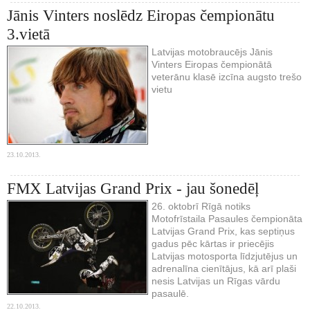
Jānis Vinters noslēdz Eiropas čempionātu
3.vietā
Latvijas motobraucējs Jānis
Vinters Eiropas čempionātā
veterānu klasē izcīna augsto trešo
vietu
23.10.2013.
FMX Latvijas Grand Prix - jau šonedēļ
26. oktobrī Rīgā notiks
Motofrīstaila Pasaules čempionāta
Latvijas Grand Prix, kas septiņus
gadus pēc kārtas ir priecējis
Latvijas motosporta līdzjutējus un
adrenalīna cienītājus, kā arī plaši
nesis Latvijas un Rīgas vārdu
pasaulē.
22.10.2013.