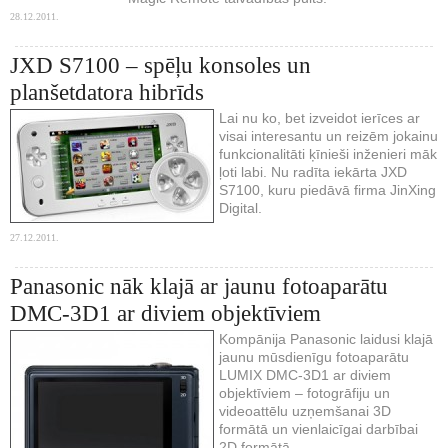
28.12.2011.
JXD S7100 – spēļu konsoles un
planšetdatora hibrīds
Lai nu ko, bet izveidot ierīces ar
visai interesantu un reizēm jokainu
funkcionalitāti ķīnieši inženieri māk
ļoti labi. Nu radīta iekārta JXD
S7100, kuru piedāvā firma JinXing
Digital.
27.12.2011.
Panasonic nāk klajā ar jaunu fotoaparātu
DMC-3D1 ar diviem objektīviem
Kompānija Panasonic laidusi klajā
jaunu mūsdienīgu fotoaparātu
LUMIX DMC-3D1 ar diviem
objektīviem – fotogrāfiju un
videoattēlu uzņemšanai 3D
formātā un vienlaicīgai darbībai
2D formātā.