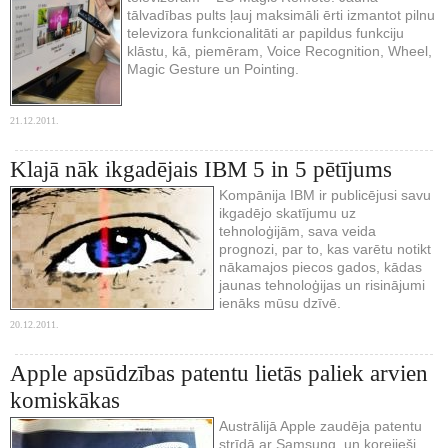
tālvadības pults ļauj maksimāli ērti izmantot pilnu
televizora funkcionalitāti ar papildus funkciju
klāstu, kā, piemēram, Voice Recognition, Wheel,
Magic Gesture un Pointing.
21.12.2011.
Klajā nāk ikgadējais IBM 5 in 5 pētījums
Kompānija IBM ir publicējusi savu
ikgadējo skatījumu uz
tehnoloģijām, sava veida
prognozi, par to, kas varētu notikt
nākamajos piecos gados, kādas
jaunas tehnoloģijas un risinājumi
ienāks mūsu dzīvē.
20.12.2011.
Apple apsūdzības patentu lietās paliek arvien
komiskākas
Austrālijā Apple zaudēja patentu
strīdā ar Samsung, un korejieši