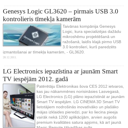
Genesys Logic GL3620 – pirmais USB 3.0
kontrolieris tīmekļa kamerām
Taivānas kompānija Genesys
Logic, kura specializējas dažādu
mikroshēmu projektēšanā un
ražošanā, laidīs klajā pirmo USB
3.0 kontrolieri, kurš paredzēts
izmantošanai ar tīmekļa kamerām, - GL3620.
28.12.2011.
LG Electronics iepazīstina ar jaunām Smart
TV iespējām 2012. gadā
Patērētāju Elektronikas šova CES 2012 ietvaros,
kas jau nākammēnes norisināsies Lasvegasā,
LG Electronics (LG) plāno iepazīstināt ar jaunām
Smart TV iespējām. LG CINEMA 3D Smart TV
lietotājiem nodrošinās inovatīvāko un plašāko
mājas izklaides pieredzi, par ko liecina pieeja
vairāk nekā 1200 aplikācijām, arvien augošs
premium kvalitātes satura apjoms, kā arī jaunā
Magic Remote tālvadības pults.