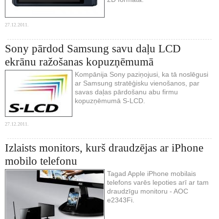
27.12.2011.
Sony pārdod Samsung savu daļu LCD
ekrānu ražošanas kopuzņēmumā
Kompānija Sony paziņojusi, ka tā noslēgusi
ar Samsung stratēģisku vienošanos, par
savas daļas pārdošanu abu firmu
kopuzņēmumā S-LCD.
27.12.2011.
Izlaists monitors, kurš draudzējas ar iPhone
mobilo telefonu
Tagad Apple iPhone mobilais
telefons varēs lepoties arī ar tam
draudzīgu monitoru - AOC
e2343Fi.