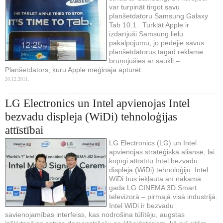
var turpināt tirgot savu
planšetdatoru Samsung Galaxy
Tab 10.1. Turklāt Apple ir
izdarījuši Samsung lielu
pakalpojumu, jo pēdējie savus
planšetdatorus tagad reklamē
bruņojušies ar saukli –
Planšetdators, kuru Apple mēģināja apturēt.
20.12.2011.
LG Electronics un Intel apvienojas Intel
bezvadu displeja (WiDi) tehnoloģijas
attīstībai
LG Electronics (LG) un Intel
apvienojas stratēģiskā aliansē, lai
kopīgi attīstītu Intel bezvadu
displeja (WiDi) tehnoloģiju. Intel
WiDi būs iekļauta arī nākamā
gada LG CINEMA 3D Smart
televizorā – pirmajā visā industrijā.
Intel WiDi ir bezvadu
savienojamības interfeiss, kas nodrošina tūlītēju, augstas