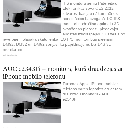
IPS monitoru sēriju Patērējtāju
Elektronikas šova CES 2012
ietvaros, kas jau nākammēnes
norisināsies Lasvegasā. LG IPS
monitori nodrošina optimālu 3D
skatīšanās pieredzi, piedāvājot
augstas izšķirtspējas 3D attēlus no
ievērojami plašāka skatu leņķa. LG IPS monitori būs pieejami
DM92, DM82 un DM52 sērijās, kā papildinājums LG D43 3D
monitoram.
22.12.2011.
AOC e2343Fi – monitors, kurš draudzējas ar
iPhone mobilo telefonu
Turpmāk Apple iPhone mobilais
telefons varēs lepoties arī ar tam
draudzīgu monitoru - AOC
e2343Fi.
22.12.2011.