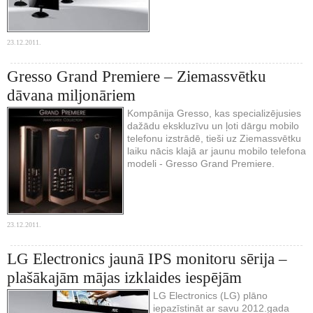
23.12.2011.
Gresso Grand Premiere – Ziemassvētku
dāvana miljonāriem
Kompānija Gresso, kas specializējusies
dažādu ekskluzīvu un ļoti dārgu mobilo
telefonu izstrādē, tieši uz Ziemassvētku
laiku nācis klajā ar jaunu mobilo telefona
modeli - Gresso Grand Premiere.
23.12.2011.
LG Electronics jaunā IPS monitoru sērija –
plašākajām mājas izklaides iespējām
LG Electronics (LG) plāno
iepazīstināt ar savu 2012.gada