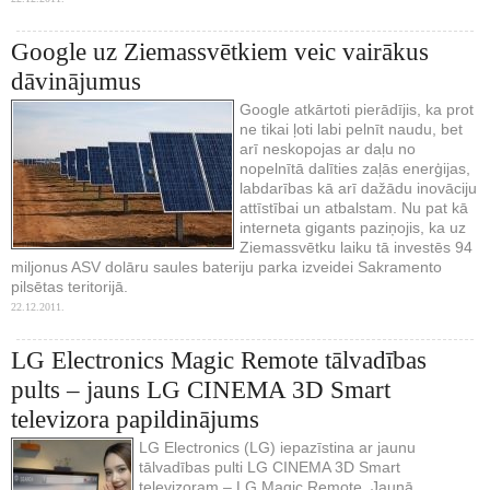
Google uz Ziemassvētkiem veic vairākus
dāvinājumus
Google atkārtoti pierādījis, ka prot
ne tikai ļoti labi pelnīt naudu, bet
arī neskopojas ar daļu no
nopelnītā dalīties zaļās enerģijas,
labdarības kā arī dažādu inovāciju
attīstībai un atbalstam. Nu pat kā
interneta gigants paziņojis, ka uz
Ziemassvētku laiku tā investēs 94
miljonus ASV dolāru saules bateriju parka izveidei Sakramento
pilsētas teritorijā.
22.12.2011.
LG Electronics Magic Remote tālvadības
pults – jauns LG CINEMA 3D Smart
televizora papildinājums
LG Electronics (LG) iepazīstina ar jaunu
tālvadības pulti LG CINEMA 3D Smart
televizoram – LG Magic Remote. Jaunā