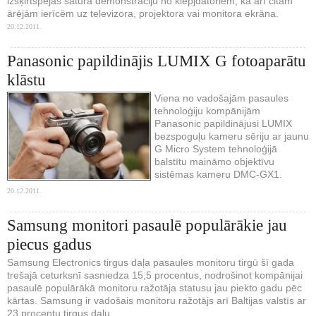
izšķirtspējas satura demonstrāciju no klēpjdatoriem, kā arī citām
ārējām ierīcēm uz televizora, projektora vai monitora ekrāna.
20.12.2011.
Panasonic papildinājis LUMIX G fotoaparātu
klāstu
Viena no vadošajām pasaules
tehnoloģiju kompānijām
Panasonic papildinājusi LUMIX
bezspoguļu kameru sēriju ar jaunu
G Micro System tehnoloģijā
balstītu maināmo objektīvu
sistēmas kameru DMC-GX1.
20.12.2011.
Samsung monitori pasaulē populārākie jau
piecus gadus
Samsung Electronics tirgus daļa pasaules monitoru tirgū šī gada
trešajā ceturksnī sasniedza 15,5 procentus, nodrošinot kompānijai
pasaulē populārākā monitoru ražotāja statusu jau piekto gadu pēc
kārtas. Samsung ir vadošais monitoru ražotājs arī Baltijas valstīs ar
23 procentu tirgus daļu.