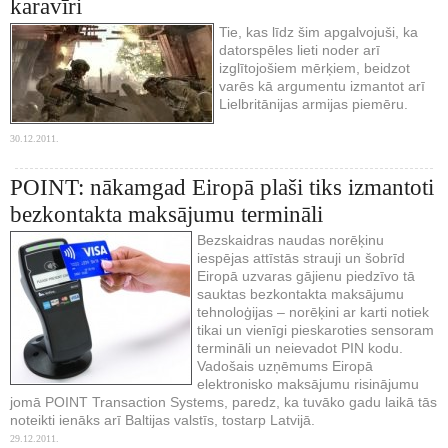
karavīri
Tie, kas līdz šim apgalvojuši, ka
datorspēles lieti noder arī
izglītojošiem mērķiem, beidzot
varēs kā argumentu izmantot arī
Lielbritānijas armijas piemēru.
30.12.2011.
POINT: nākamgad Eiropā plaši tiks izmantoti
bezkontakta maksājumu termināli
Bezskaidras naudas norēķinu
iespējas attīstās strauji un šobrīd
Eiropā uzvaras gājienu piedzīvo tā
sauktas bezkontakta maksājumu
tehnoloģijas – norēķini ar karti notiek
tikai un vienīgi pieskaroties sensoram
termināli un neievadot PIN kodu.
Vadošais uzņēmums Eiropā
elektronisko maksājumu risinājumu
jomā POINT Transaction Systems, paredz, ka tuvāko gadu laikā tās
noteikti ienāks arī Baltijas valstīs, tostarp Latvijā.
29.12.2011.