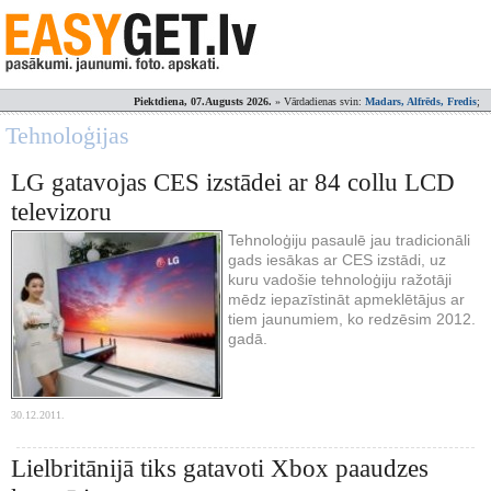
Piektdiena, 07.Augusts 2026.
» Vārdadienas svin:
Madars, Alfrēds, Fredis
;
Tehnoloģijas
LG gatavojas CES izstādei ar 84 collu LCD
televizoru
Tehnoloģiju pasaulē jau tradicionāli
gads iesākas ar CES izstādi, uz
kuru vadošie tehnoloģiju ražotāji
mēdz iepazīstināt apmeklētājus ar
tiem jaunumiem, ko redzēsim 2012.
gadā.
30.12.2011.
Lielbritānijā tiks gatavoti Xbox paaudzes