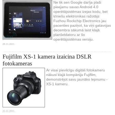
Ne tik sen Google darīja plaši
pieejamu savas Android 4.0
operētājsistēmas izejas kodu, bet
ķīniešu elektronikas ražotājs
Fuzhou Rockchip Electronics jau
pacenties paziņot, ka viņi gatavojas
decembra sākumā laist klajā
planšetdatoru ar šo
operētājsistēmas versiju.
28.11.2011.
Fujifilm XS-1 kamera izaicina DSLR
fotokameras
Ar visai pievilcīgu digitāli fotokameru
nākusi klajā kompānija Fujifilm,
demonstrējot savu jaunāko lepnumu -
XS-1 kameru.
25.11.2011.