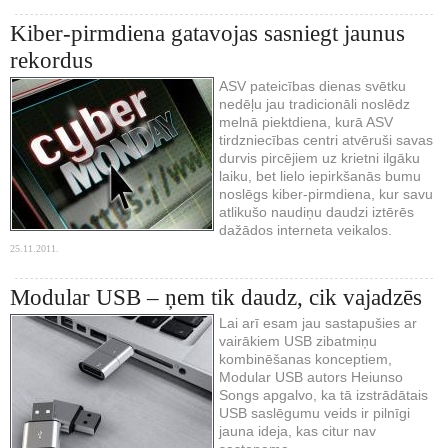
Kiber-pirmdiena gatavojas sasniegt jaunus
rekordus
ASV pateicības dienas svētku
nedēļu jau tradicionāli noslēdz
melnā piektdiena, kurā ASV
tirdzniecības centri atvēruši savas
durvis pircējiem uz krietni ilgāku
laiku, bet lielo iepirkšanās bumu
noslēgs kiber-pirmdiena, kur savu
atlikušo naudiņu daudzi iztērēs
dažādos interneta veikalos.
25.11.2011.
Modular USB – ņem tik daudz, cik vajadzēs
Lai arī esam jau sastapušies ar
vairākiem USB zibatmiņu
kombinēšanas konceptiem,
Modular USB autors Heiunso
Songs apgalvo, ka tā izstrādātais
USB saslēgumu veids ir pilnīgi
jauna ideja, kas citur nav