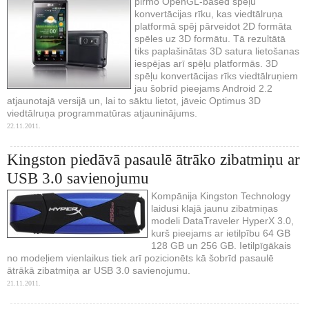
pirmo OpenGL-based spēļu
konvertācijas rīku, kas viedtālruņa
platformā spēj pārveidot 2D formāta
spēles uz 3D formātu. Tā rezultātā
tiks paplašinātas 3D satura lietošanas
iespējas arī spēļu platformās. 3D
spēļu konvertācijas rīks viedtālruņiem
jau šobrīd pieejams Android 2.2
atjaunotajā versijā un, lai to sāktu lietot, jāveic Optimus 3D
viedtālruņa programmatūras atjauninājums.
22.11.2011.
Kingston piedāvā pasaulē ātrāko zibatmiņu ar
USB 3.0 savienojumu
Kompānija Kingston Technology
laidusi klajā jaunu zibatmiņas
modeli DataTraveler HyperX 3.0,
kurš pieejams ar ietilpību 64 GB
128 GB un 256 GB. Ietilpīgākais
no modeļiem vienlaikus tiek arī pozicionēts kā šobrīd pasaulē
ātrākā zibatmiņa ar USB 3.0 savienojumu.
21.11.2011.