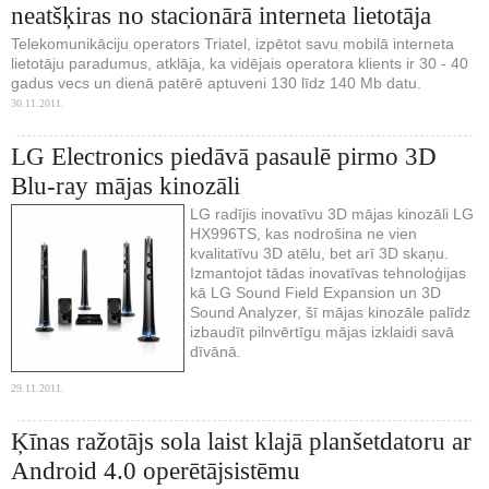
neatšķiras no stacionārā interneta lietotāja
Telekomunikāciju operators Triatel, izpētot savu mobilā interneta
lietotāju paradumus, atklāja, ka vidējais operatora klients ir 30 - 40
gadus vecs un dienā patērē aptuveni 130 līdz 140 Mb datu.
30.11.2011.
LG Electronics piedāvā pasaulē pirmo 3D
Blu-ray mājas kinozāli
LG radījis inovatīvu 3D mājas kinozāli LG
HX996TS, kas nodrošina ne vien
kvalitatīvu 3D atēlu, bet arī 3D skaņu.
Izmantojot tādas inovatīvas tehnoloģijas
kā LG Sound Field Expansion un 3D
Sound Analyzer, šī mājas kinozāle palīdz
izbaudīt pilnvērtīgu mājas izklaidi savā
dīvānā.
29.11.2011.
Ķīnas ražotājs sola laist klajā planšetdatoru ar
Android 4.0 operētājsistēmu