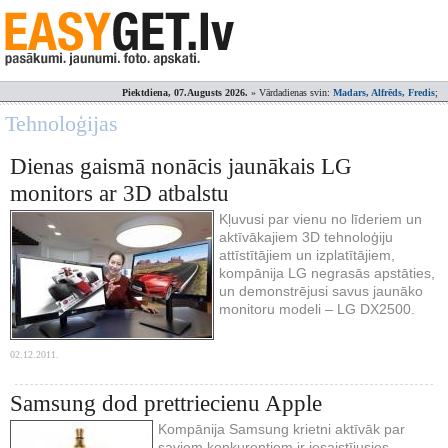
Piektdiena, 07.Augusts 2026.
» Vārdadienas svin:
Madars, Alfrēds, Fredis
;
Tehnoloģijas
Dienas gaismā nonācis jaunākais LG
monitors ar 3D atbalstu
Kļuvusi par vienu no līderiem un
aktīvākajiem 3D tehnoloģiju
attīstītājiem un izplatītājiem,
kompānija LG negrasās apstāties,
un demonstrējusi savus jaunāko
monitoru modeli – LG DX2500.
02.12.2011.
Samsung dod prettriecienu Apple
Kompānija Samsung krietni aktīvāk par
saviem konkurentiem ir iesaistījusies