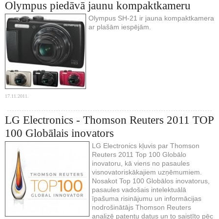
Olympus piedāvā jaunu kompaktkameru
Olympus SH-21 ir jauna kompaktkamera
ar plašām iespējām.
17.11.2011.
LG Electronics - Thomson Reuters 2011 TOP
100 Globālais inovators
LG Electronics kļuvis par Thomson
Reuters 2011 Top 100 Globālo
inovatoru, kā viens no pasaules
visnovatoriskākajiem uzņēmumiem.
Nosakot Top 100 Globālos inovatorus,
pasaules vadošais intelektuālā
īpašuma risinājumu un informācijas
nodrošinātājs Thomson Reuters
analizē patentu datus un to saistīto pēc