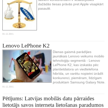
dažādās tiesas prāvās pret Apple visapkārt
pasaulē.
01.12.2011.
Lenovo LePhone K2
Dienas gaismā parādījies
jaunākais Lenovo veikums mobilo
tehnoloģiju segmentā - Lenovo
LePhone K2, kas izskatās pēc
planšetdatora un viedtelefona
hibrīda, un varētu nopietni izrādīt
konkurenci, piemēram, līdzīgam
produktam Samsung Galaxy Note.
01.12.2011.
Pētījums: Latvijas mobilās datu pārraides
lietotājs savos interneta lietošanas paradumos