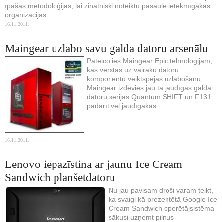
īpašas metodoloģijas, lai zinātniski noteiktu pasaulē ietekmīgākās
organizācijas.
16.11.2011.
Maingear uzlabo savu galda datoru arsenālu
Pateicoties Maingear Epic tehnoloģijām,
kas vērstas uz vairāku datoru
komponentu veiktspējas uzlabošanu,
Maingear izdevies jau tā jaudīgās galda
datoru sērijas Quantum SHIFT un F131
padarīt vēl jaudīgākas.
16.11.2011.
Lenovo iepazīstina ar jaunu Ice Cream
Sandwich planšetdatoru
Nu jau pavisam droši varam teikt,
ka svaigi kā prezentētā Google Ice
Cream Sandwich operētājsistēma
sākusi uzņemt pilnus