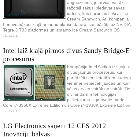
apgriezienus, jo arvien vairāk
ražotāji sākuši piedāvāt savas
ierīces, kas darbojas tieši ar Ice
Cream Sandwich. Arī kompānija
Lenovo nākusi klajā ar jaunu planšetdatoru, kas bāzēts uz NVIDIA
Tegra 3 T33 platformas un izmanto Ice Cream Sandwich OS.
15.11.2011.
Intel laiž klajā pirmos divus Sandy Bridge-E
procesorus
Kompānija Intel šodien izziņojusi
divus jaunus procesorus, kuri
paredzēti tiem lietotājiem, kuriem
vienmēr nepietiek jaudas un kuri
vēlas arvien vairāk un vairāk. Tie ir
divi ar 32 nm tehnoloģijas
pielietojumu izgatavotie modeļi
Core i7-3960X Extreme Edition un Core i7-3930K Extreme Edition.
15.11.2011.
LG Electronics saņem 12 CES 2012
Inovāciju balvas