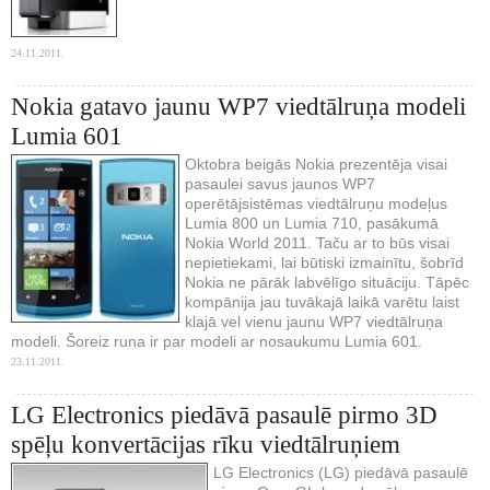
24.11.2011.
Nokia gatavo jaunu WP7 viedtālruņa modeli
Lumia 601
Oktobra beigās Nokia prezentēja visai
pasaulei savus jaunos WP7
operētājsistēmas viedtālruņu modeļus
Lumia 800 un Lumia 710, pasākumā
Nokia World 2011. Taču ar to būs visai
nepietiekami, lai būtiski izmainītu, šobrīd
Nokia ne pārāk labvēlīgo situāciju. Tāpēc
kompānija jau tuvākajā laikā varētu laist
klajā vel vienu jaunu WP7 viedtālruņa
modeli. Šoreiz runa ir par modeli ar nosaukumu Lumia 601.
23.11.2011.
LG Electronics piedāvā pasaulē pirmo 3D
spēļu konvertācijas rīku viedtālruņiem
LG Electronics (LG) piedāvā pasaulē