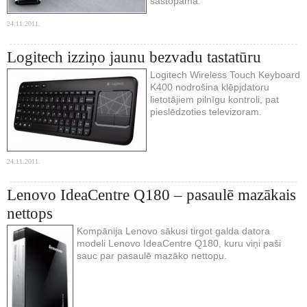
sastopama.
24.11.2011.
Logitech izziņo jaunu bezvadu tastatūru
Logitech Wireless Touch Keyboard
K400 nodrošina klēpjdatoru
lietotājiem pilnīgu kontroli, pat
pieslēdzoties televizoram.
24.11.2011.
Lenovo IdeaCentre Q180 – pasaulē mazākais
nettops
Kompānija Lenovo sākusi tirgot galda datora
modeli Lenovo IdeaCentre Q180, kuru viņi paši
sauc par pasaulē mazāko nettopu.