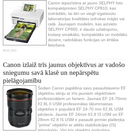
Canon iepazīstina ar jauno SELPHY foto
kompaktprinteri SELPHY CP810, kas
izstrādāts, lai ātri un viegli izgatavotu
laboratorijas kvalitātes izdrukas mājās vai
ceļā. Jaunajam modelim, kas aizvieto
SELPHY CP800, ir daudz uzlabojumu,
tostarp smalkāks, kompaktāks un mobilāks
dizains, radošākas funkcijas un ērtāka
lietošana.
08.02.2012.
Canon izlaiž trīs jaunus objektīvus ar vadošo
sniegumu savā klasē un nepārspētu
pielāgojamību
Šodien Canon papildina savu pasaulslaveno EF
objektīvu sēriju ar trīs jauniem objektīviem
profesionāļiem un faniem. Jaunais EF 24-70mm
f/2.8L II USM profesionālas tālummaiņas
objektīvs ir populārā EF 24-70 mm f/2,8L USM
pēctecis. Jaunie EF 24mm f/2.8 IS USM un EF
28mm f/2.8 IS USM ir pasaulē pirmiei platleņķa
"prime" objektīvi ar attēlu stabilizācijas (IS)
tehnoloģiju. Visi trīs objektīvi nodrošina