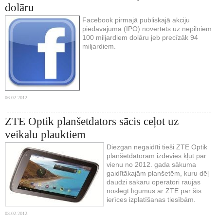
dolāru
Facebook pirmajā publiskajā akciju
piedāvājumā (IPO) novērtēts uz nepilniem
100 miljardiem dolāru jeb precīzāk 94
miljardiem.
06.02.2012.
ZTE Optik planšetdators sācis ceļot uz
veikalu plauktiem
Diezgan negaidīti tieši ZTE Optik
planšetdatoram izdevies kļūt par
vienu no 2012. gada sākuma
gaidītākajām planšetēm, kuru dēļ
daudzi sakaru operatori raujas
noslēgt līgumus ar ZTE par šīs
ierīces izplatīšanas tiesībām.
03.02.2012.