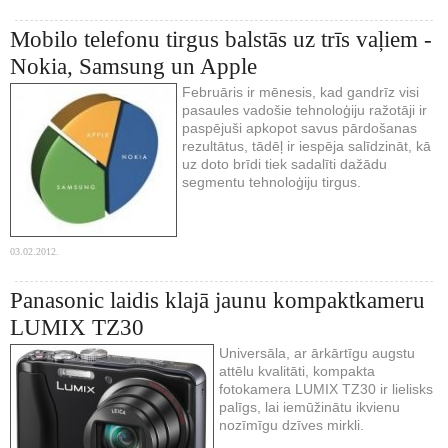
Mobilo telefonu tirgus balstās uz trīs vaļiem -
Nokia, Samsung un Apple
Februāris ir mēnesis, kad gandrīz visi
pasaules vadošie tehnoloģiju ražotāji ir
paspējuši apkopot savus pārdošanas
rezultātus, tādēļ ir iespēja salīdzināt, kā
uz doto brīdi tiek sadalīti dažādu
segmentu tehnoloģiju tirgus.
03.02.2012.
Panasonic laidis klajā jaunu kompaktkameru
LUMIX TZ30
Universāla, ar ārkārtīgu augstu
attēlu kvalitāti, kompakta
fotokamera LUMIX TZ30 ir lielisks
palīgs, lai iemūžinātu ikvienu
nozīmīgu dzīves mirkli.