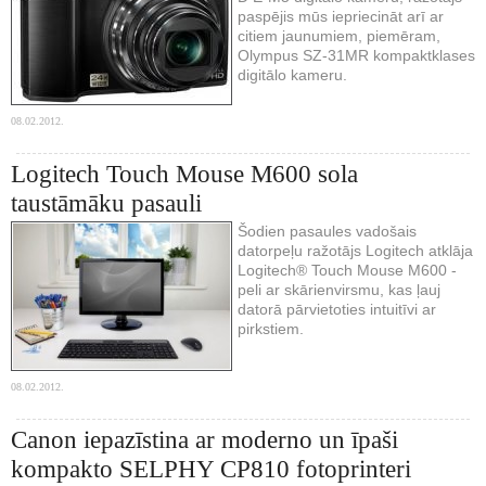
paspējis mūs iepriecināt arī ar
citiem jaunumiem, piemēram,
Olympus SZ-31MR kompaktklases
digitālo kameru.
08.02.2012.
Logitech Touch Mouse M600 sola
taustāmāku pasauli
Šodien pasaules vadošais
datorpeļu ražotājs Logitech atklāja
Logitech® Touch Mouse M600 -
peli ar skārienvirsmu, kas ļauj
datorā pārvietoties intuitīvi ar
pirkstiem.
08.02.2012.
Canon iepazīstina ar moderno un īpaši
kompakto SELPHY CP810 fotoprinteri