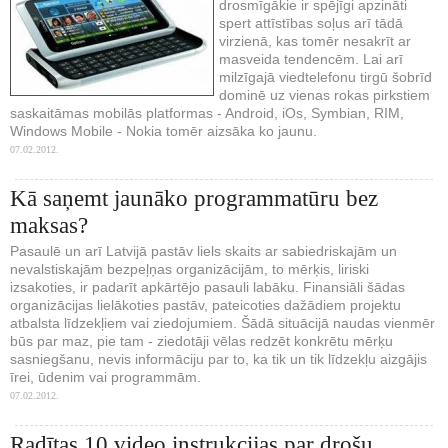
drosmīgākie ir spējīgi apzināti
spert attīstības soļus arī tādā
virzienā, kas tomēr nesakrīt ar
masveida tendencēm. Lai arī
milzīgajā viedtelefonu tirgū šobrīd
dominē uz vienas rokas pirkstiem
saskaitāmas mobilās platformas - Android, iOs, Symbian, RIM,
Windows Mobile - Nokia tomēr aizsāka ko jaunu.
07.02.2012.
Kā saņemt jaunāko programmatūru bez
maksas?
Pasaulē un arī Latvijā pastāv liels skaits ar sabiedriskajām un
nevalstiskajām bezpeļņas organizācijām, to mērķis, liriski
izsakoties, ir padarīt apkārtējo pasauli labāku. Finansiāli šādas
organizācijas lielākoties pastāv, pateicoties dažādiem projektu
atbalsta līdzekļiem vai ziedojumiem. Šādā situācijā naudas vienmēr
būs par maz, pie tam - ziedotāji vēlas redzēt konkrētu mērķu
sasniegšanu, nevis informāciju par to, ka tik un tik līdzekļu aizgājis
īrei, ūdenim vai programmām.
07.02.2012.
Radītas 10 video instrukcijas par drošu