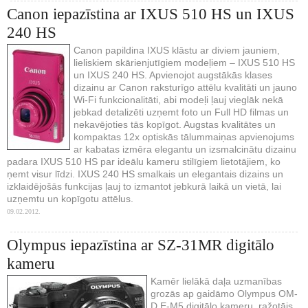
Canon iepazīstina ar IXUS 510 HS un IXUS
240 HS
Canon papildina IXUS klāstu ar diviem jauniem,
lieliskiem skārienjutīgiem modeļiem – IXUS 510 HS
un IXUS 240 HS. Apvienojot augstākās klases
dizainu ar Canon raksturīgo attēlu kvalitāti un jauno
Wi-Fi funkcionalitāti, abi modeļi ļauj vieglāk nekā
jebkad detalizēti uzņemt foto un Full HD filmas un
nekavējoties tās kopīgot. Augstas kvalitātes un
kompaktas 12x optiskās tālummaiņas apvienojums
ar kabatas izmēra elegantu un izsmalcinātu dizainu
padara IXUS 510 HS par ideālu kameru stilīgiem lietotājiem, ko
ņemt visur līdzi. IXUS 240 HS smalkais un elegantais dizains un
izklaidējošās funkcijas ļauj to izmantot jebkurā laikā un vietā, lai
uzņemtu un kopīgotu attēlus.
09.02.2012.
Olympus iepazīstina ar SZ-31MR digitālo
kameru
Kamēr lielākā daļa uzmanības
grozās ap gaidāmo Olympus OM-
D E-M5 digitālo kameru, ražotājs