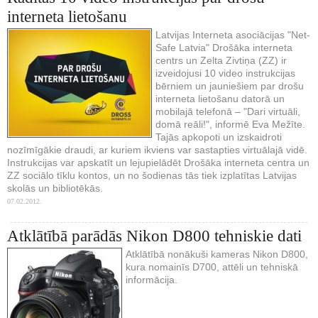
interneta lietošanu
Latvijas Interneta asociācijas "Net-
Safe Latvia" Drošāka interneta
centrs un Zelta Zivtiņa (ZZ) ir
izveidojusi 10 video instrukcijas
bērniem un jauniešiem par drošu
interneta lietošanu datorā un
mobilajā telefonā – "Dari virtuāli,
domā reāli!", informē Eva Mežīte.
Tajās apkopoti un izskaidroti
nozīmīgākie draudi, ar kuriem ikviens var sastapties virtuālajā vidē.
Instrukcijas var apskatīt un lejupielādēt Drošāka interneta centra un
ZZ sociālo tīklu kontos, un no šodienas tās tiek izplatītas Latvijas
skolās un bibliotēkās.
07.02.2012.
Atklātībā parādās Nikon D800 tehniskie dati
Atklātībā nonākuši kameras Nikon D800,
kura nomainīs D700, attēli un tehniskā
informācija.