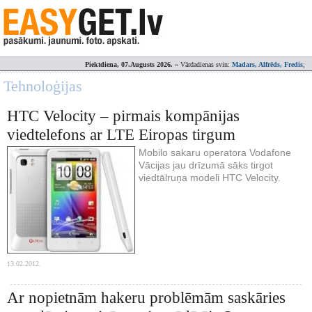
Piektdiena, 07.Augusts 2026.
» Vārdadienas svin:
Madars, Alfrēds, Fredis
;
Tehnoloģijas
HTC Velocity – pirmais kompānijas
viedtelefons ar LTE Eiropas tirgum
Mobilo sakaru operatora Vodafone
Vācijas jau drīzumā sāks tirgot
viedtālruņa modeli HTC Velocity.
13.02.2012.
Ar nopietnām hakeru problēmām saskāries