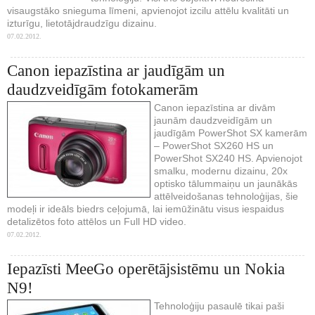
visaugstāko snieguma līmeni, apvienojot izcilu attēlu kvalitāti un
izturīgu, lietotājdraudzīgu dizainu.
07.02.2012.
Canon iepazīstina ar jaudīgām un
daudzveidīgām fotokamerām
Canon iepazīstina ar divām
jaunām daudzveidīgām un
jaudīgām PowerShot SX kamerām
– PowerShot SX260 HS un
PowerShot SX240 HS. Apvienojot
smalku, modernu dizainu, 20x
optisko tālummaiņu un jaunākās
attēlveidošanas tehnoloģijas, šie
modeļi ir ideāls biedrs ceļojumā, lai iemūžinātu visus iespaidus
detalizētos foto attēlos un Full HD video.
07.02.2012.
Iepazīsti MeeGo operētājsistēmu un Nokia
N9!
Tehnoloģiju pasaulē tikai paši