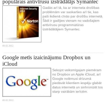
populārais antivīrusu izstrādātājs Symantec
Gadās arī tā, ka ar interneta drošības
problēmām var saskarties arī tie, kas
paši ikdienā cīnās par drošību internetā.
Šādi ir gadījies vienam no vadošajiem
antivīrusu programmatūras
izstrādātājiem Symantec.
09.02.2012.
Google metīs izaicinājumu Dropbox un
iCloud
Sekojot veiksmīgajam piemēram
no Dropbox un Apple iCloud, arī
Google nolēmusi drīzumā
piedāvāt klientiem iespēju glabāt
datus internetā un sinhronizēt tos
starp vairākām ierīcēm.
09.02.2012.