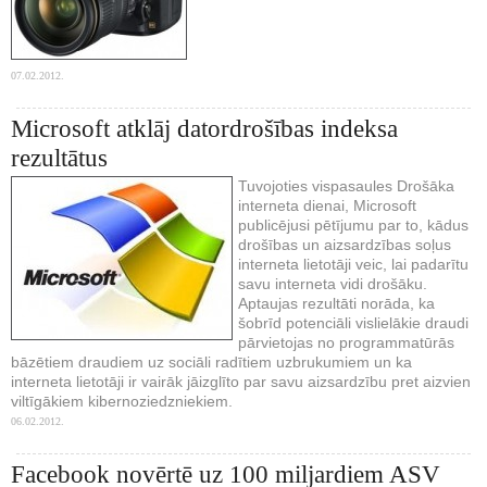
07.02.2012.
Microsoft atklāj datordrošības indeksa
rezultātus
Tuvojoties vispasaules Drošāka
interneta dienai, Microsoft
publicējusi pētījumu par to, kādus
drošības un aizsardzības soļus
interneta lietotāji veic, lai padarītu
savu interneta vidi drošāku.
Aptaujas rezultāti norāda, ka
šobrīd potenciāli vislielākie draudi
pārvietojas no programmatūrās
bāzētiem draudiem uz sociāli radītiem uzbrukumiem un ka
interneta lietotāji ir vairāk jāizglīto par savu aizsardzību pret aizvien
viltīgākiem kibernoziedzniekiem.
06.02.2012.
Facebook novērtē uz 100 miljardiem ASV