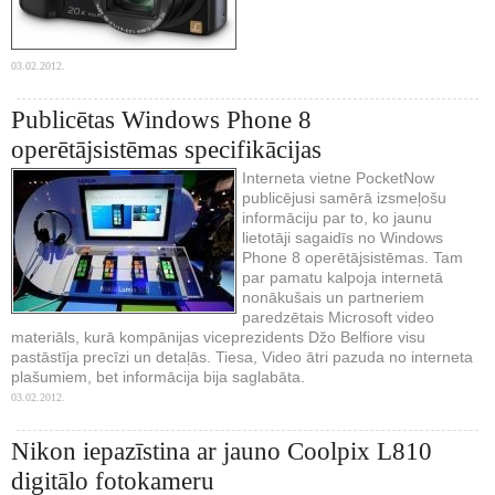
03.02.2012.
Publicētas Windows Phone 8
operētājsistēmas specifikācijas
Interneta vietne PocketNow
publicējusi samērā izsmeļošu
informāciju par to, ko jaunu
lietotāji sagaidīs no Windows
Phone 8 operētājsistēmas. Tam
par pamatu kalpoja internetā
nonākušais un partneriem
paredzētais Microsoft video
materiāls, kurā kompānijas viceprezidents Džo Belfiore visu
pastāstīja precīzi un detaļās. Tiesa, Video ātri pazuda no interneta
plašumiem, bet informācija bija saglabāta.
03.02.2012.
Nikon iepazīstina ar jauno Coolpix L810
digitālo fotokameru