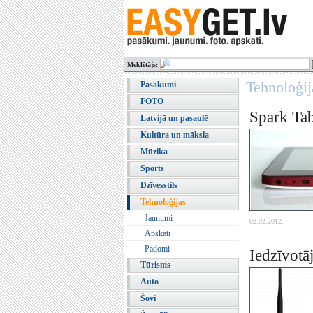
Meklētājs:
Tehnoloģij
Pasākumi
FOTO
Spark Tab
Latvijā un pasaulē
Kultūra un māksla
Mūzika
Sports
Dzīvesstils
Tehnoloģijas
Jaunumi
02.02.2012.
Apskati
Padomi
Iedzīvotā
Tūrisms
Auto
Šovi