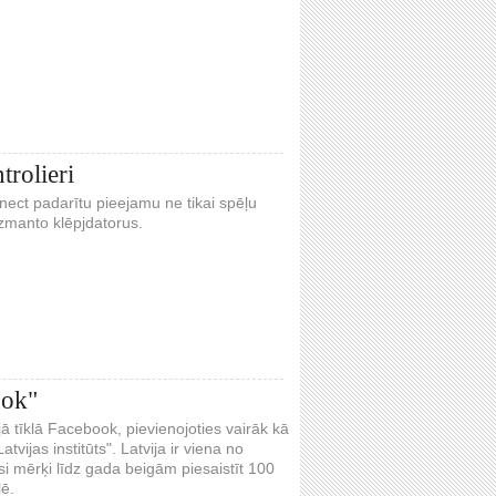
trolieri
Kinect padarītu pieejamu ne tikai spēļu
 izmanto klēpjdatorus.
ook"
ā tīklā Facebook, pievienojoties vairāk kā
vijas institūts". Latvija ir viena no
si mērķi līdz gada beigām piesaistīt 100
lē.