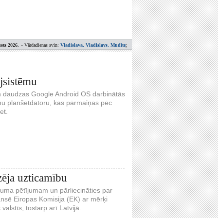
sts 2026.
» Vārdadienas svin:
Vladislava, Vladislavs, Mudīte
;
jsistēmu
un daudzas Google Android OS darbinātās
aunu planšetdatoru, kas pārmaiņas pēc
et.
zēja uzticamību
ātruma pētījumam un pārliecināties par
ansē Eiropas Komisija (EK) ar mērķi
alstīs, tostarp arī Latvijā.