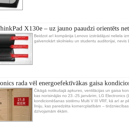
inkPad X130e – uz jauno paaudzi orientēts ne
Beidzot arī kompānija Lenovo izstrādājusi neliela iz
galvenokārt skolnieku un studentu auditorijai, nevis
onics rada vēl energoefektīvākas gaisa kondicio
Čikāgā notikušajā apkures, ventilācijas un gaisa k
kas norisinājās no 23.-25.janvārim, LG Electronics (
kondicionēšanas sistēmu Multi V III VRF, kā arī ar p
līniju, kas paredzēta komercplatībām – tirdzniecība
dzīvojamām ēkām.