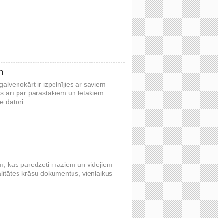
m
alvenokārt ir izpelnījies ar saviem
is arī par parastākiem un lētākiem
e datori.
em, kas paredzēti maziem un vidējiem
litātes krāsu dokumentus, vienlaikus