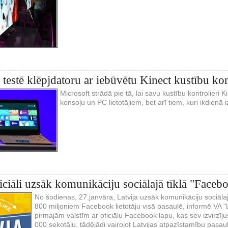
 testē klēpjdatoru ar iebūvētu Kinect kustību kon
Microsoft strādā pie tā, lai savu kustību kontrolieri 
konsoļu un PC lietotājiem, bet arī tiem, kuri ikdienā
ficiāli uzsāk komunikāciju sociālajā tīklā "Faceb
No šodienas, 27.janvāra, Latvija uzsāk komunikāciju sociālaj
800 miljoniem Facebook lietotāju visā pasaulē, informē VA "Lat
pirmajām valstīm ar oficiālu Facebook lapu, kas sev izvirzīju
000 sekotāju, tādējādi vairojot Latvijas atpazīstamību pasau