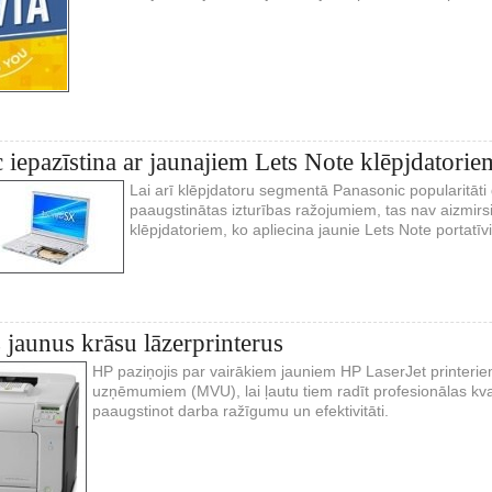
 iepazīstina ar jaunajiem Lets Note klēpjdatorie
Lai arī klēpjdatoru segmentā Panasonic popularitāti g
paaugstinātas izturības ražojumiem, tas nav aizmirs
klēpjdatoriem, ko apliecina jaunie Lets Note portatīvi
s jaunus krāsu lāzerprinterus
HP paziņojis par vairākiem jauniem HP LaserJet printeri
uzņēmumiem (MVU), lai ļautu tiem radīt profesionālas kva
paaugstinot darba ražīgumu un efektivitāti.