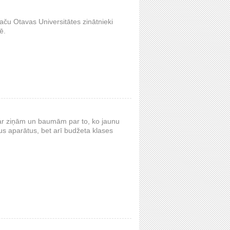
taču Otavas Universitātes zinātnieki
ē.
 ar ziņām un baumām par to, ko jaunu
us aparātus, bet arī budžeta klases