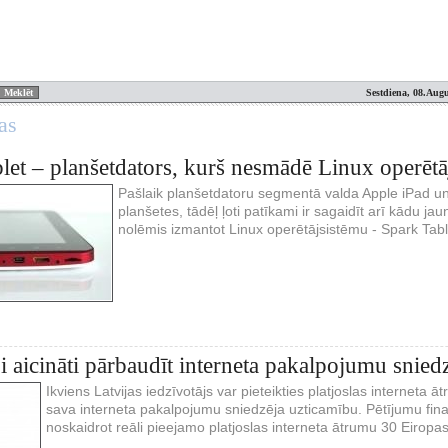
Sestdiena, 08.Augu
as
let – planšetdators, kurš nesmādē Linux operētā
Pašlaik planšetdatoru segmentā valda Apple iPad 
planšetes, tādēļ ļoti patīkami ir sagaidīt arī kādu j
nolēmis izmantot Linux operētājsistēmu - Spark Tabl
ji aicināti pārbaudīt interneta pakalpojumu snied
Ikviens Latvijas iedzīvotājs var pieteikties platjoslas interneta 
sava interneta pakalpojumu sniedzēja uzticamību. Pētījumu fin
noskaidrot reāli pieejamo platjoslas interneta ātrumu 30 Eiropas v