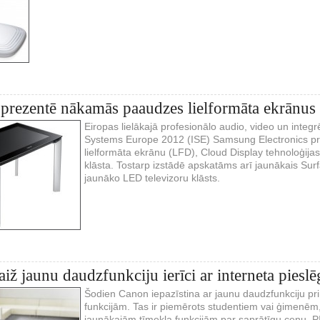
rezentē nākamās paaudzes lielformāta ekrānus
Eiropas lielākajā profesionālo audio, video un integ
Systems Europe 2012 (ISE) Samsung Electronics pr
lielformāta ekrānu (LFD), Cloud Display tehnoloģijas
klāsta. Tostarp izstādē apskatāms arī jaunākais Sur
jaunāko LED televizoru klāsts.
aiž jaunu daudzfunkciju ierīci ar interneta p
Šodien Canon iepazīstina ar jaunu daudzfunkciju pr
funkcijām. Tas ir piemērots studentiem vai ģimenēm, 
jaunākajām tīmekļa funkcijām par saprātīgu cenu.