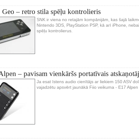
eo – retro stila spēļu kontrolieris
SNK ir viena no retajām kompānijām, kas šajā laikme
Nintendo 3DS, PlayStation PSP, kā arī iPhone, nebai
spēļu kontrolierus.
Alpen – pavisam vienkāršs portatīvais atskaņotā
Ja esat īstens audio cienītājs ar liekiem 150 ASV 
vajadzētu apsvērt jaunākā Fiio veikuma - E17 Alpen 