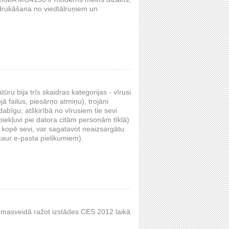
 drukāšana no viedtālruņiem un
ru bija trīs skaidras kategorijas - vīrusi
ā failus, piesārņo atmiņu), trojāni
abīgu; atšķirībā no vīrusiem tie sevi
piekļuvi pie datora citām personām tīklā)
kopē sevi, var sagatavot neaizsargātu
s caur e-pasta pielikumiem).
 masveidā ražot izstādes CES 2012 laikā