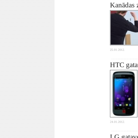
Kanādas z
25.01.2012.
HTC gata
24.01.2012.
LG gatav