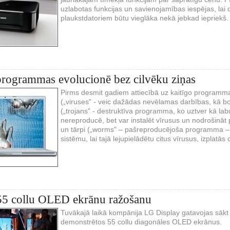
uzlabotas funkcijas un savienojamības iespējas, lai
plaukstdatoriem būtu vieglāka nekā jebkad iepriekš.
programmas evolucionē bez cilvēku ziņas
Pirms desmit gadiem attiecībā uz kaitīgo programmatū
(„viruses" - veic dažādas nevēlamas darbības, kā boj
(„trojans" - destruktīva programma, ko uztver kā labd
nereproducē, bet var instalēt vīrusus un nodrošināt 
un tārpi („worms" – pašreproducējoša programma – 
sistēmu, lai tajā lejupielādētu citus vīrusus, izplatā
55 collu OLED ekrānu ražošanu
Tuvākajā laikā kompānija LG Display gatavojas sākt
demonstrētos 55 collu diagonāles OLED ekrānus.