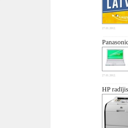
27.01.2012.
Panasonic
27.01.2012.
HP radīji