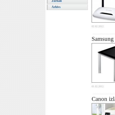
Žurnāli
Arhīvs
02.02.2012.
Samsung p
01.02.2012.
Canon izl