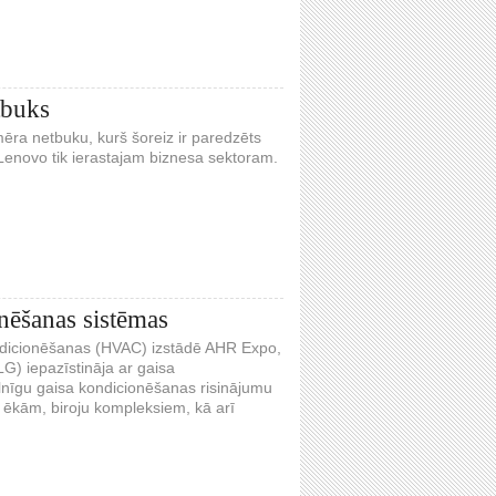
tbuks
mēra netbuku, kurš šoreiz ir paredzēts
 Lenovo tik ierastajam biznesa sektoram.
nēšanas sistēmas
ondicionēšanas (HVAC) izstādē AHR Expo,
LG) iepazīstināja ar gaisa
ilnīgu gaisa kondicionēšanas risinājumu
s ēkām, biroju kompleksiem, kā arī