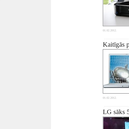
01.02.2012.
Kaitīgās 
01.02.2012.
LG sāks 