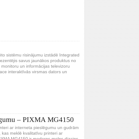
rēto sistēmu risinājumu izstādē Integrated
ezentējis savus jaunākos produktus no
 monitoru un informācijas televizoru
face interaktīvās virsmas dators un
ieslēgumu – PIXMA MG4150
interi ar interneta pieslēgumu un gudrām
kas meklē kvalitatīvu printeri ar
 PIXMA MG4150 ir moderns melns dizains,