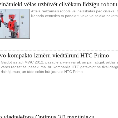
inātnieki vēlas uzbūvēt cilvēkam līdzīgu robotu
Attēlā redzamais robots vēl neizskatās pēc cilvēka, 
Kanādā centīsies to panākt tuvākā vai tālākā nākotn
vo kompakto izmēru viedtālruni HTC Primo
Gaidot izstādi MWC 2012, pasaule arvien vairāk un pamatīgāk pildās
varēs redzēt šai pasākumā. Arī kompānija HTC gatavojot ne tikai dārg
risinājumus, un tāds solās būt jaunais HTC Primo.
o viedtelefona Optimus 3D mantinieku