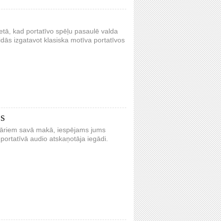
tā, kad portatīvo spēļu pasaulē valda
dās izgatavot klasiska motīva portatīvos
js
dolāriem savā makā, iespējams jums
portatīvā audio atskaņotāja iegādi.