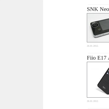
SNK Neo G
26.01.2012.
Fiio E17 
26.01.2012.