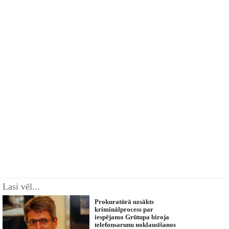
Lasi vēl...
Prokuratūrā uzsākts
kriminālprocess par
iespējamo Grūtupa biroja
telefonsarunu noklausīšanos