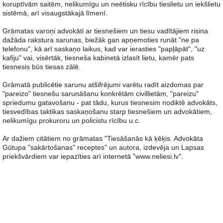
koruptīvām saitēm, nelikumīgu un neētisku rīcību tieslietu un iekšlietu
sistēmā, arī visaugstākajā līmenī.
Grāmatas varoņi advokāti ar tiesnešiem un tiesu vadītājiem risina
dažāda rakstura sarunas, biežāk gan apņemoties runāt "ne pa
telefonu", kā arī saskaņo laikus, kad var ierasties "papļāpāt", "uz
kafiju" vai, visērtāk, tiesneša kabinetā izlasīt lietu, kamēr pats
tiesnesis būs tiesas zālē.
Grāmatā publicētie sarunu atšifrējumi varētu radīt aizdomas par
"pareizo" tiesnešu sarunāšanu konkrētām civillietām, "pareizu"
spriedumu gatavošanu - pat tādu, kurus tiesnesim nodiktē advokāts,
tiesvedības taktikas saskaņošanu starp tiesnešiem un advokātiem,
nelikumīgu prokuroru un policistu rīcību u.c.
Ar dažiem citātiem no grāmatas "Tiesāšanās kā ķēķis. Advokāta
Gūtupa "sakārtošanas" receptes" un autora, izdevēja un Lapsas
priekšvārdiem var iepazīties arī internetā "www.neliesi.lv".