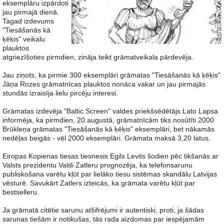
eksemplāru izpārdoti
jau pirmajā dienā.
Tagad izdevums
"Tiesāšanās kā
ķēķis" veikalu
plauktos
atgriezīšoties pirmdien, zināja teikt grāmatveikala pārdevēja.
Jau ziņots, ka pirmie 300 eksemplāri grāmatas "Tiesāšanās kā ķēķis"
Jāņa Rozes grāmatnīcas plauktos nonāca vakar un jau pirmajās
stundās izraisīja lielu pircēju interesi.
Grāmatas izdevēja "Baltic Screen" valdes priekšsēdētājs Lato Lapsa
informēja, ka pirmdien, 20.augustā, grāmatnīcām tiks nosūtīti 2000
Brūkleņa grāmatas "Tiesāšanās kā ķēķis" eksemplāri, bet nākamās
nedēļas beigās - vēl 2000 eksemplāri. Grāmata maksā 3,20 latus.
Eiropas Kopienas tiesas tiesnesis Egils Levits šodien pēc tikšanās ar
Valsts prezidentu Valdi Zatleru prognozēja, ka telefonsarunu
publiskošana varētu kļūt par lielāko tiesu sistēmas skandālu Latvijas
vēsturē. Savukārt Zatlers izteicās, ka grāmata varētu kļūt par
bestselleru.
Ja grāmatā citētie sarunu atšifrējumi ir autentiski, proti, ja šādas
sarunas tiešām ir notikušas, tās rada aizdomas par iespējamām