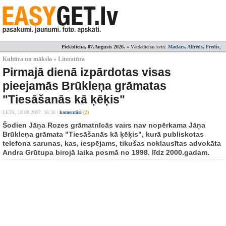
Piektdiena, 07.Augusts 2026.
» Vārdadienas svin:
Madars, Alfrēds, Fredis
;
Kultūra un māksla » Literatūra
Pirmajā dienā izpārdotas visas
pieejamās Brūkleņa grāmatas
"Tiesāšanās kā ķēķis"
LETA,
18.08.2007. 16:30
|
komentāri
(2)
Šodien Jāņa Rozes grāmatnīcās vairs nav nopērkama Jāņa
Brūkleņa grāmata "Tiesāšanās kā ķēķis", kurā publiskotas
telefona sarunas, kas, iespējams, tikušas noklausītas advokāta
Andra Grūtupa birojā laika posmā no 1998. līdz 2000.gadam.